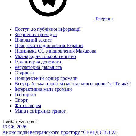
Telegram
Доступ до публічної інформації
Звернення громадян
Цивільний захист
Програма з відновлення України
Підтримка ЄС з відновлення Макарова
Міжнародне співробітництво
Гуманітарна допомога
Регуляторна діяльність
Старости
Поліцейський офіцер громади
Всеукраїнська програма ментального здоров’я “Ти як?”
Інтерактивна мапа громади
Геопортал
Спорт
Фотогалерея
Мапа повітряних тривог
Найближчі події
19 Січ 2026
Анонс подій ветеранського простору “СЕРЕД СВОЇХ”