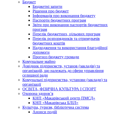
Бюджет
Бюджетні запити
Рішення про бюджет
Інформація про виконання бюджету
Паспорти бюджетних програм
Звіти про виконання паспортів бюджетних
програм
Перелік бюджетних, цільових програм
Перелік розпорядників та отримувачів
бюджетних коштів
Надходження та використання благодійної
допомоги
Прогноз бюджету громади
Комунальне майно
Довідник підприємств, установ (закладів) та
організацій, що належать до сфери управління
селищної ради
Комунальні підприємства, установи (заклади) та
організації
ОСВІТА, ФІЗИЧНА КУЛЬТУРА І СПОРТ
Охорона здоров’я
КНП «Макарівський центр ПМСД»
КНП «Макарівська БЛІЛ»
Культура, туризм, бібліотечна система
Анонси подій