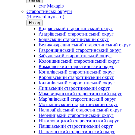
Назад
смт Макарів
Старостинські округи
(Населені пункти)
Назад
Кодрянський старостинський округ
Андріївський старостинський округ
Борівський старостинський округ
Великокарашинський старостинський округ
Гавронщинський старостинський округ
Забуянський старостинський округ
Колонщинський старостинський округ
Комарівський старостинський округ
Копилівський старостинський округ
Королівський старостинський округ
Калинівський старостинський округ
Липівський старостинський округ
Маковищанський старостинський округ
Мар’янівський старостинський округ
Мотижинський старостинський округ
Наливайківський старостинський округ
Небелицький старостинський округ
Ніжиловицький старостинський округ
Пашківський старостинський округ
Плахтянський старостинський округ