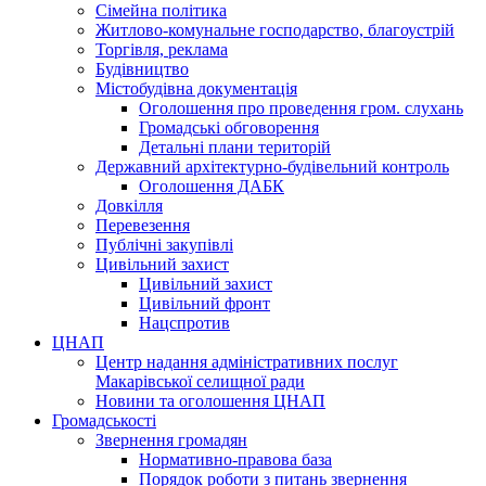
Сімейна політика
Житлово-комунальне господарство, благоустрій
Торгівля, реклама
Будівництво
Містобудівна документація
Оголошення про проведення гром. слухань
Громадські обговорення
Детальні плани територій
Державний архітектурно-будівельний контроль
Оголошення ДАБК
Довкілля
Перевезення
Публічні закупівлі
Цивільний захист
Цивільний захист
Цивільний фронт
Нацспротив
ЦНАП
Центр надання адміністративних послуг
Макарівської селищної ради
Новини та оголошення ЦНАП
Громадськості
Звернення громадян
Нормативно-правова база
Порядок роботи з питань звернення