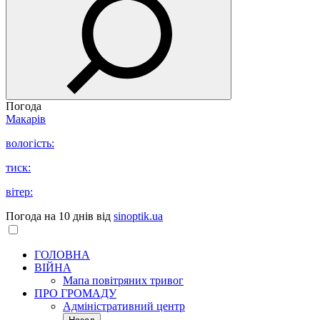
Погода
Макарів
вологість:
тиск:
вітер:
Погода на 10 днів від
sinoptik.ua
ГОЛОВНА
ВІЙНА
Мапа повітряних тривог
ПРО ГРОМАДУ
Aдміністративний центр