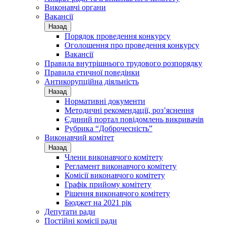
Виконавчі органи
Вакансії
Назад
Порядок проведення конкурсу
Оголошення про проведення конкурсу
Вакансії
Правила внутрішнього трудового розпорядку
Правила етичної поведінки
Антикорупційна діяльність
Назад
Нормативні документи
Методичні рекомендації, роз’яснення
Єдиний портал повідомлень викривачів
Рубрика “Доброчесність”
Виконавчий комітет
Назад
Члени виконавчого комітету
Регламент виконавчого комітету
Комісії виконавчого комітету
Графік прийому комітету
Рішення виконавчого комітету
Бюджет на 2021 рік
Депутати ради
Постійні комісії ради