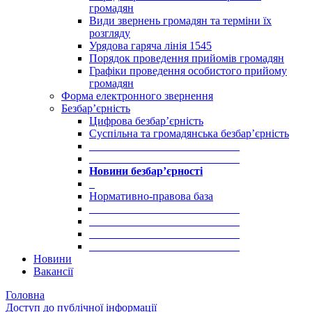
громадян
Види звернень громадян та терміни їх
розгляду
Урядова гаряча лінія 1545
Порядок проведення прийомів громадян
Графіки проведення особистого прийому
громадян
Форма електронного звернення
Безбар’єрність
Цифрова безбар’єрність
Суспільна та громадянська безбар’єрність
___________________________
___________________________
Новини безбар’єрності
_
Нормативно-правова база
___________________________
___________________________
___________________________
___________________________
Новини
Вакансії
Головна
Доступ до публічної інформації