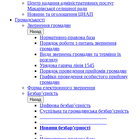
Центр надання адміністративних послуг
Макарівської селищної ради
Новини та оголошення ЦНАП
Громадськості
Звернення громадян
Назад
Нормативно-правова база
Порядок роботи з питань звернення
громадян
Види звернень громадян та терміни їх
розгляду
Урядова гаряча лінія 1545
Порядок проведення прийомів громадян
Графіки проведення особистого прийому
громадян
Форма електронного звернення
Безбар’єрність
Назад
Цифрова безбар’єрність
Суспільна та громадянська безбар’єрність
___________________________
___________________________
Новини безбар’єрності
_
Нормативно-правова база