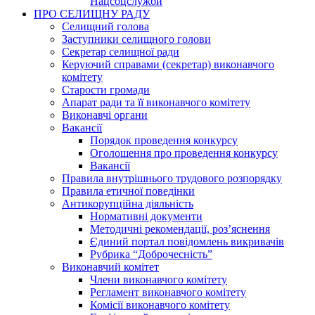
Нацсоцслужби
ПРО СЕЛИЩНУ РАДУ
Селищний голова
Заступники селищного голови
Секретар селищної ради
Керуючий справами (секретар) виконавчого
комітету
Старости громади
Апарат ради та її виконавчого комітету
Виконавчі органи
Вакансії
Порядок проведення конкурсу
Оголошення про проведення конкурсу
Вакансії
Правила внутрішнього трудового розпорядку
Правила етичної поведінки
Антикорупційна діяльність
Нормативні документи
Методичні рекомендації, роз’яснення
Єдиний портал повідомлень викривачів
Рубрика “Доброчесність”
Виконавчий комітет
Члени виконавчого комітету
Регламент виконавчого комітету
Комісії виконавчого комітету