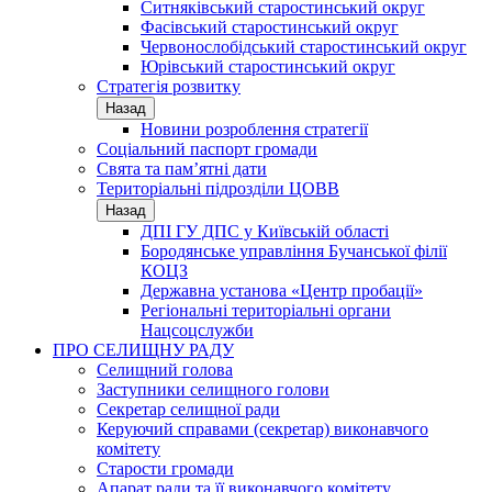
Ситняківський старостинський округ
Фасівський старостинський округ
Червонослобідський старостинський округ
Юрівський старостинський округ
Стратегія розвитку
Назад
Новини розроблення стратегії
Соціальний паспорт громади
Свята та пам’ятні дати
Територіальні підрозділи ЦОВВ
Назад
ДПІ ГУ ДПС у Київській області
Бородянське управління Бучанської філії
КОЦЗ
Державна установа «Центр пробації»
Регіональні територіальні органи
Нацсоцслужби
ПРО СЕЛИЩНУ РАДУ
Селищний голова
Заступники селищного голови
Секретар селищної ради
Керуючий справами (секретар) виконавчого
комітету
Старости громади
Апарат ради та її виконавчого комітету