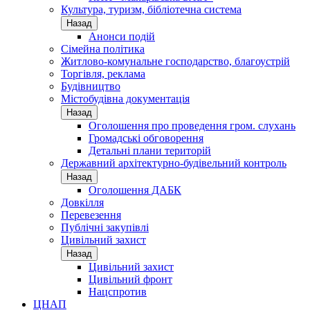
Культура, туризм, бібліотечна система
Назад
Анонси подій
Сімейна політика
Житлово-комунальне господарство, благоустрій
Торгівля, реклама
Будівництво
Містобудівна документація
Назад
Оголошення про проведення гром. слухань
Громадські обговорення
Детальні плани територій
Державний архітектурно-будівельний контроль
Назад
Оголошення ДАБК
Довкілля
Перевезення
Публічні закупівлі
Цивільний захист
Назад
Цивільний захист
Цивільний фронт
Нацспротив
ЦНАП