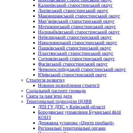
Калинівський старостинський округ
Липівський старостинський округ
Маковищанський старостинський округ
Мар’янівський старостинський округ
Мотижинський старостинський округ
Наливайківський старостинський округ
Небелицький старостинський округ
Ніжиловицький старостинський округ
Пашківський старостинський округ
Плахтянський старостинський округ
Ситняківський старостинський округ
Фасівський старостинський округ
Червонослобідський старостинський округ
Юрівський старостинський округ
Стратегія розвитку
Новини розроблення стратегії
Соціальний паспорт громади
Свята та пам’ятні дати
Територіальні підрозділи ЦОВВ
ДПІ ГУ ДПС у Київській області
Бородянське управління Бучанської філії
КОЦЗ
Державна установа «Центр пробації»
Регіональні територіальні органи