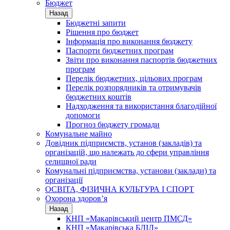
Бюджет
Назад
Бюджетні запити
Рішення про бюджет
Інформація про виконання бюджету
Паспорти бюджетних програм
Звіти про виконання паспортів бюджетних
програм
Перелік бюджетних, цільових програм
Перелік розпорядників та отримувачів
бюджетних коштів
Надходження та використання благодійної
допомоги
Прогноз бюджету громади
Комунальне майно
Довідник підприємств, установ (закладів) та
організацій, що належать до сфери управління
селищної ради
Комунальні підприємства, установи (заклади) та
організації
ОСВІТА, ФІЗИЧНА КУЛЬТУРА І СПОРТ
Охорона здоров’я
Назад
КНП «Макарівський центр ПМСД»
КНП «Макарівська БЛІЛ»