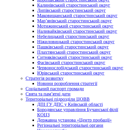
Калинівський старостинський округ
Липівський старостинський округ
Маковищанський старостинський округ
Мар’янівський старостинський округ
Мотижинський старостинський округ
Наливайківський старостинський округ
Небелицький старостинський округ
Ніжиловицький старостинський округ
Пашківський старостинський округ
Плахтянський старостинський округ
Ситняківський старостинський округ
Фасівський старостинський округ
Червонослобідський старостинський округ
Юрівський старостинський округ
Стратегія розвитку
Новини розроблення стратегії
Соціальний паспорт громади
Свята та пам’ятні дати
Територіальні підрозділи ЦОВВ
ДПІ ГУ ДПС у Київській області
Бородянське управління Бучанської філії
КОЦЗ
Державна установа «Центр пробації»
Регіональні територіальні органи