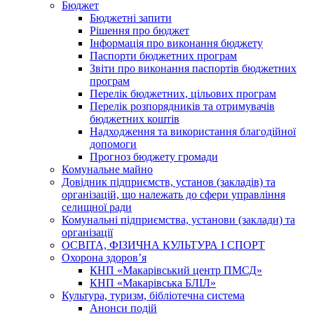
Бюджет
Бюджетні запити
Рішення про бюджет
Інформація про виконання бюджету
Паспорти бюджетних програм
Звіти про виконання паспортів бюджетних
програм
Перелік бюджетних, цільових програм
Перелік розпорядників та отримувачів
бюджетних коштів
Надходження та використання благодійної
допомоги
Прогноз бюджету громади
Комунальне майно
Довідник підприємств, установ (закладів) та
організацій, що належать до сфери управління
селищної ради
Комунальні підприємства, установи (заклади) та
організації
ОСВІТА, ФІЗИЧНА КУЛЬТУРА І СПОРТ
Охорона здоров’я
КНП «Макарівський центр ПМСД»
КНП «Макарівська БЛІЛ»
Культура, туризм, бібліотечна система
Анонси подій