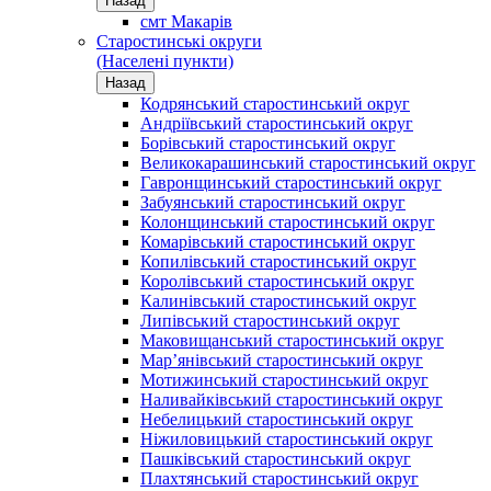
Назад
смт Макарів
Старостинські округи
(Населені пункти)
Назад
Кодрянський старостинський округ
Андріївський старостинський округ
Борівський старостинський округ
Великокарашинський старостинський округ
Гавронщинський старостинський округ
Забуянський старостинський округ
Колонщинський старостинський округ
Комарівський старостинський округ
Копилівський старостинський округ
Королівський старостинський округ
Калинівський старостинський округ
Липівський старостинський округ
Маковищанський старостинський округ
Мар’янівський старостинський округ
Мотижинський старостинський округ
Наливайківський старостинський округ
Небелицький старостинський округ
Ніжиловицький старостинський округ
Пашківський старостинський округ
Плахтянський старостинський округ