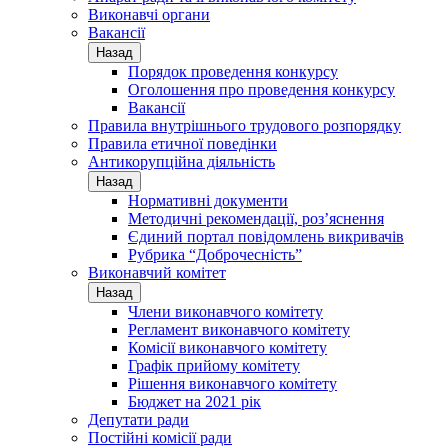
Виконавчі органи
Вакансії
Назад
Порядок проведення конкурсу
Оголошення про проведення конкурсу
Вакансії
Правила внутрішнього трудового розпорядку
Правила етичної поведінки
Антикорупційна діяльність
Назад
Нормативні документи
Методичні рекомендації, роз’яснення
Єдиний портал повідомлень викривачів
Рубрика “Доброчесність”
Виконавчий комітет
Назад
Члени виконавчого комітету
Регламент виконавчого комітету
Комісії виконавчого комітету
Графік прийому комітету
Рішення виконавчого комітету
Бюджет на 2021 рік
Депутати ради
Постійні комісії ради