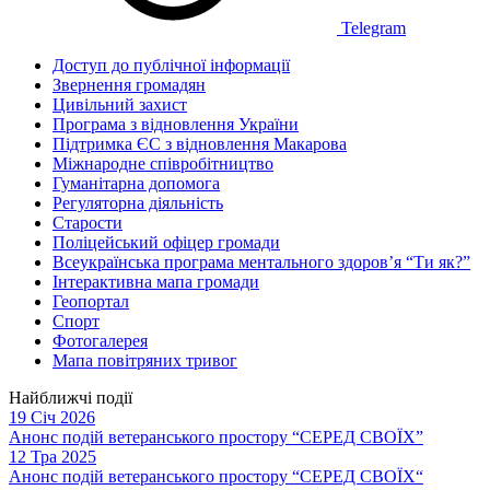
Telegram
Доступ до публічної інформації
Звернення громадян
Цивільний захист
Програма з відновлення України
Підтримка ЄС з відновлення Макарова
Міжнародне співробітництво
Гуманітарна допомога
Регуляторна діяльність
Старости
Поліцейський офіцер громади
Всеукраїнська програма ментального здоров’я “Ти як?”
Інтерактивна мапа громади
Геопортал
Спорт
Фотогалерея
Мапа повітряних тривог
Найближчі події
19 Січ 2026
Анонс подій ветеранського простору “СЕРЕД СВОЇХ”
12 Тра 2025
Анонс подій ветеранського простору “СЕРЕД СВОЇХ“