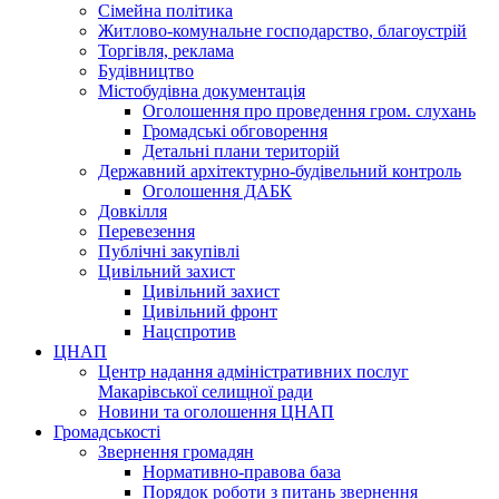
Сімейна політика
Житлово-комунальне господарство, благоустрій
Торгівля, реклама
Будівництво
Містобудівна документація
Оголошення про проведення гром. слухань
Громадські обговорення
Детальні плани територій
Державний архітектурно-будівельний контроль
Оголошення ДАБК
Довкілля
Перевезення
Публічні закупівлі
Цивільний захист
Цивільний захист
Цивільний фронт
Нацспротив
ЦНАП
Центр надання адміністративних послуг
Макарівської селищної ради
Новини та оголошення ЦНАП
Громадськості
Звернення громадян
Нормативно-правова база
Порядок роботи з питань звернення