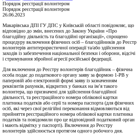
Порядок реєстрації волонтером
Порядок реєстрації волонтером
26.06.2023
Макарівська ДПІ ГУ ДПС у Київській області повідомляє, що
відповідно до змін, внесених до Закону України «Про
благодійну діяльність та благодійні організації», спрощено
процедуру включення фізичних осіб – благодійників до Реєстр
волонтерів антитерористичної операції та/або здійснення
заходів із забезпечення національної безпеки і оборони, відсічі
і стримування збройної агресії російської федерації.
Для включення до Реєстру волонтерів благодійник – фізична
особа подає до податкового органу заяву за формою 1-РВ у
паперовій або електронній формі заяву із зазначенням
реквізитів рахунків, відкритих у банках на ім’я такого
волонтера, що призначені для здійснення благодійної
діяльності, та реєстраційного номера облікової картки
платника податків або серії та номера паспорта (для фізичних
осіб, які через свої релігійні переконання відмовляються від
прийняття реєстраційного номера облікової картки платника
податків та повідомили про це відповідний податковий орган
і мають відмітку у паспорті). Включення до Реєстру
волонтерів здійснюється протягом одного робочого дня.