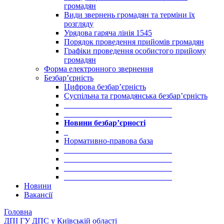
громадян
Види звернень громадян та терміни їх
розгляду
Урядова гаряча лінія 1545
Порядок проведення прийомів громадян
Графіки проведення особистого прийому
громадян
Форма електронного звернення
Безбар’єрність
Цифрова безбар’єрність
Суспільна та громадянська безбар’єрність
___________________________
___________________________
Новини безбар’єрності
_
Нормативно-правова база
___________________________
___________________________
___________________________
___________________________
Новини
Вакансії
Головна
ДПІ ГУ ДПС у Київській області