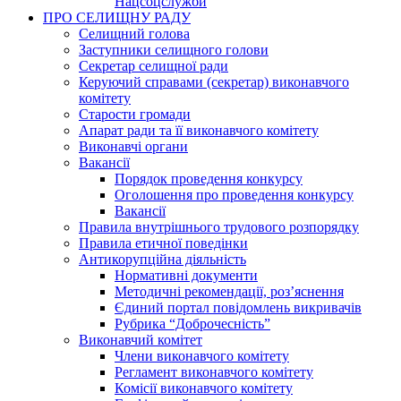
Нацсоцслужби
ПРО СЕЛИЩНУ РАДУ
Селищний голова
Заступники селищного голови
Секретар селищної ради
Керуючий справами (секретар) виконавчого
комітету
Старости громади
Апарат ради та її виконавчого комітету
Виконавчі органи
Вакансії
Порядок проведення конкурсу
Оголошення про проведення конкурсу
Вакансії
Правила внутрішнього трудового розпорядку
Правила етичної поведінки
Антикорупційна діяльність
Нормативні документи
Методичні рекомендації, роз’яснення
Єдиний портал повідомлень викривачів
Рубрика “Доброчесність”
Виконавчий комітет
Члени виконавчого комітету
Регламент виконавчого комітету
Комісії виконавчого комітету