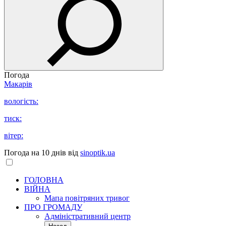
Погода
Макарів
вологість:
тиск:
вітер:
Погода на 10 днів від
sinoptik.ua
ГОЛОВНА
ВІЙНА
Мапа повітряних тривог
ПРО ГРОМАДУ
Aдміністративний центр