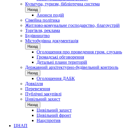
Культура, туризм, бібліотечна система
Назад
Анонси подій
Сімейна політика
Житлово-комунальне господарство, благоустрій
Торгівля, реклама
Будівництво
Містобудівна документація
Назад
Оголошення про проведення гром. слухань
Громадські обговорення
Детальні плани територій
Державний архітектурно-будівельний контроль
Назад
Оголошення ДАБК
Довкілля
Перевезення
Публічні закупівлі
Цивільний захист
Назад
Цивільний захист
Цивільний фронт
Нацспротив
ЦНАП