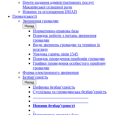
Центр надання адміністративних послуг
Макарівської селищної ради
Новини та оголошення ЦНАП
Громадськості
Звернення громадян
Назад
Нормативно-правова база
Порядок роботи з питань звернення
громадян
Види звернень громадян та терміни їх
розгляду
Урядова гаряча лінія 1545
Порядок проведення прийомів громадян
Графіки проведення особистого прийому
громадян
Форма електронного звернення
Безбар’єрність
Назад
Цифрова безбар’єрність
Суспільна та громадянська безбар’єрність
___________________________
___________________________
Новини безбар’єрності
_
Нормативно-правова база