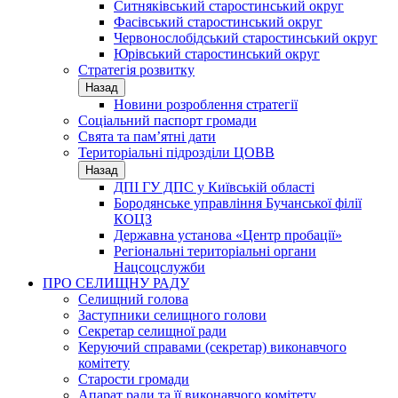
Ситняківський старостинський округ
Фасівський старостинський округ
Червонослобідський старостинський округ
Юрівський старостинський округ
Стратегія розвитку
Назад
Новини розроблення стратегії
Соціальний паспорт громади
Свята та пам’ятні дати
Територіальні підрозділи ЦОВВ
Назад
ДПІ ГУ ДПС у Київській області
Бородянське управління Бучанської філії
КОЦЗ
Державна установа «Центр пробації»
Регіональні територіальні органи
Нацсоцслужби
ПРО СЕЛИЩНУ РАДУ
Селищний голова
Заступники селищного голови
Секретар селищної ради
Керуючий справами (секретар) виконавчого
комітету
Старости громади
Апарат ради та її виконавчого комітету