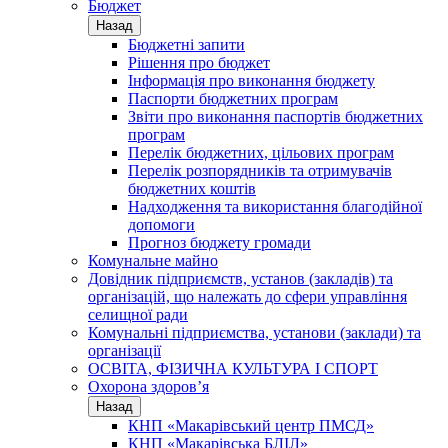
Бюджет
Назад
Бюджетні запити
Рішення про бюджет
Інформація про виконання бюджету
Паспорти бюджетних програм
Звіти про виконання паспортів бюджетних
програм
Перелік бюджетних, цільових програм
Перелік розпорядників та отримувачів
бюджетних коштів
Надходження та використання благодійної
допомоги
Прогноз бюджету громади
Комунальне майно
Довідник підприємств, установ (закладів) та
організацій, що належать до сфери управління
селищної ради
Комунальні підприємства, установи (заклади) та
організації
ОСВІТА, ФІЗИЧНА КУЛЬТУРА І СПОРТ
Охорона здоров’я
Назад
КНП «Макарівський центр ПМСД»
КНП «Макарівська БЛІЛ»