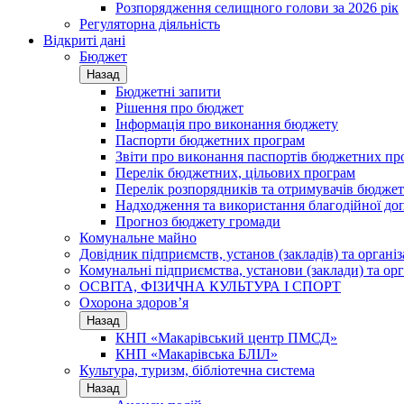
Розпорядження селищного голови за 2026 рік
Регуляторна діяльність
Відкриті дані
Бюджет
Назад
Бюджетні запити
Рішення про бюджет
Інформація про виконання бюджету
Паспорти бюджетних програм
Звіти про виконання паспортів бюджетних пр
Перелік бюджетних, цільових програм
Перелік розпорядників та отримувачів бюдже
Надходження та використання благодійної до
Прогноз бюджету громади
Комунальне майно
Довідник підприємств, установ (закладів) та органі
Комунальні підприємства, установи (заклади) та орг
ОСВІТА, ФІЗИЧНА КУЛЬТУРА І СПОРТ
Охорона здоров’я
Назад
КНП «Макарівський центр ПМСД»
КНП «Макарівська БЛІЛ»
Культура, туризм, бібліотечна система
Назад