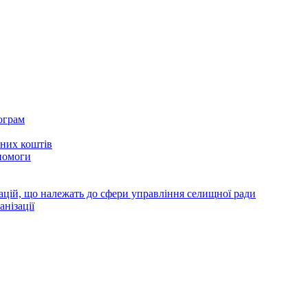
ограм
тних коштів
помоги
зацій, що належать до сфери управління селищної ради
анізації