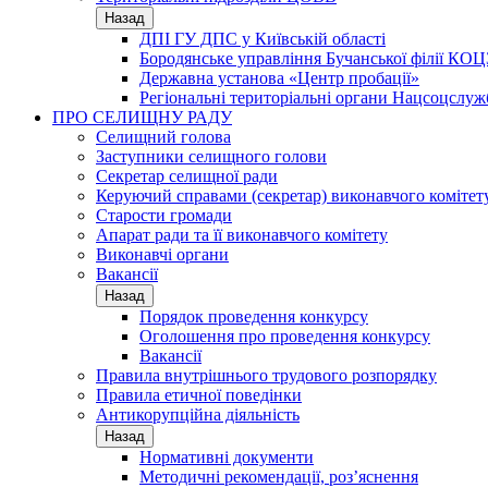
Назад
ДПІ ГУ ДПС у Київській області
Бородянське управління Бучанської філії КОЦ
Державна установа «Центр пробації»
Регіональні територіальні органи Нацсоцслу
ПРО СЕЛИЩНУ РАДУ
Селищний голова
Заступники селищного голови
Секретар селищної ради
Керуючий справами (секретар) виконавчого комітет
Старости громади
Апарат ради та її виконавчого комітету
Виконавчі органи
Вакансії
Назад
Порядок проведення конкурсу
Оголошення про проведення конкурсу
Вакансії
Правила внутрішнього трудового розпорядку
Правила етичної поведінки
Антикорупційна діяльність
Назад
Нормативні документи
Методичні рекомендації, роз’яснення