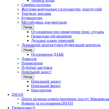
Анонси подій
Сімейна політика
Житлово-комунальне господарство, благоустрій
Торгівля, реклама
Будівництво
Містобудівна документація
Назад
Оголошення про проведення гром. слухань
Громадські обговорення
Детальні плани територій
Державний архітектурно-будівельний контроль
Назад
Оголошення ДАБК
Довкілля
Перевезення
Публічні закупівлі
Цивільний захист
Назад
Цивільний захист
Цивільний фронт
Нацспротив
ЦНАП
Центр надання адміністративних послуг Макарівськ
Новини та оголошення ЦНАП
Громадськості