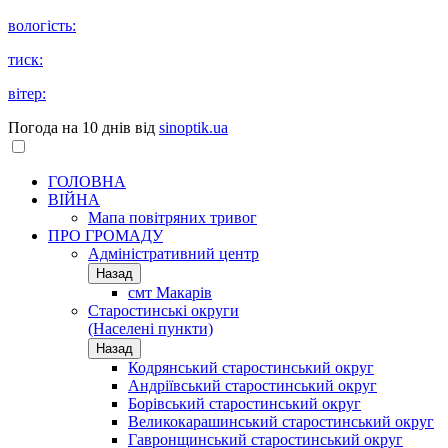
вологість:
тиск:
вітер:
Погода на 10 днів від
sinoptik.ua
ГОЛОВНА
ВІЙНА
Мапа повітряних тривог
ПРО ГРОМАДУ
Aдміністративний центр
Назад
смт Макарів
Старостинські округи
(Населені пункти)
Назад
Кодрянський старостинський округ
Андріївський старостинський округ
Борівський старостинський округ
Великокарашинський старостинський округ
Гавронщинський старостинський округ