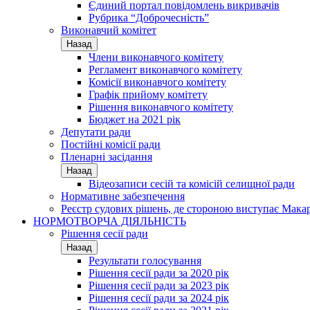
Єдиний портал повідомлень викривачів
Рубрика “Доброчесність”
Виконавчий комітет
Назад
Члени виконавчого комітету
Регламент виконавчого комітету
Комісії виконавчого комітету
Графік прийому комітету
Рішення виконавчого комітету
Бюджет на 2021 рік
Депутати ради
Постійні комісії ради
Пленарні засідання
Назад
Відеозаписи сесій та комісій селищної ради
Нормативне забезпечення
Реєстр судових рішень, де стороною виступає Мака
НОРМОТВОРЧА ДІЯЛЬНІСТЬ
Рішення сесії ради
Назад
Результати голосування
Рішення сесії ради за 2020 рік
Рішення сесії ради за 2023 рік
Рішення сесії ради за 2024 рік