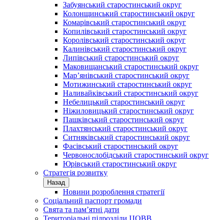
Забуянський старостинський округ
Колонщинський старостинський округ
Комарівський старостинський округ
Копилівський старостинський округ
Королівський старостинський округ
Калинівський старостинський округ
Липівський старостинський округ
Маковищанський старостинський округ
Мар’янівський старостинський округ
Мотижинський старостинський округ
Наливайківський старостинський округ
Небелицький старостинський округ
Ніжиловицький старостинський округ
Пашківський старостинський округ
Плахтянський старостинський округ
Ситняківський старостинський округ
Фасівський старостинський округ
Червонослобідський старостинський округ
Юрівський старостинський округ
Стратегія розвитку
Назад
Новини розроблення стратегії
Соціальний паспорт громади
Свята та пам’ятні дати
Територіальні підрозділи ЦОВВ