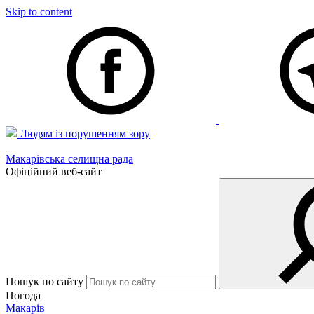
Skip to content
Людям із порушенням зору
Макарівська селищна рада
Офіційний веб-сайт
Пошук по сайту
Погода
Макарів