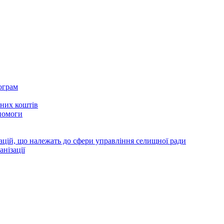
ограм
тних коштів
помоги
зацій, що належать до сфери управління селищної ради
анізації