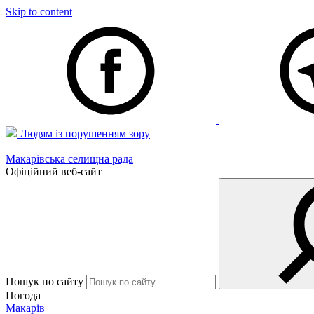
Skip to content
Людям із порушенням зору
Макарівська селищна рада
Офіційний веб-сайт
Пошук по сайту
Погода
Макарів