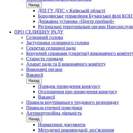
Назад
ДПІ ГУ ДПС у Київській області
Бородянське управління Бучанської філії КОЦ
Державна установа «Центр пробації»
Регіональні територіальні органи Нацсоцслу
ПРО СЕЛИЩНУ РАДУ
Селищний голова
Заступники селищного голови
Секретар селищної ради
Керуючий справами (секретар) виконавчого комітет
Старости громади
Апарат ради та її виконавчого комітету
Виконавчі органи
Вакансії
Назад
Порядок проведення конкурсу
Оголошення про проведення конкурсу
Вакансії
Правила внутрішнього трудового розпорядку
Правила етичної поведінки
Антикорупційна діяльність
Назад
Нормативні документи
Методичні рекомендації, роз’яснення