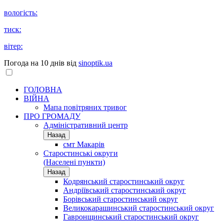
вологість:
тиск:
вітер:
Погода на 10 днів від
sinoptik.ua
ГОЛОВНА
ВІЙНА
Мапа повітряних тривог
ПРО ГРОМАДУ
Aдміністративний центр
Назад
смт Макарів
Старостинські округи
(Населені пункти)
Назад
Кодрянський старостинський округ
Андріївський старостинський округ
Борівський старостинський округ
Великокарашинський старостинський округ
Гавронщинський старостинський округ