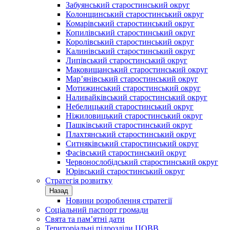
Забуянський старостинський округ
Колонщинський старостинський округ
Комарівський старостинський округ
Копилівський старостинський округ
Королівський старостинський округ
Калинівський старостинський округ
Липівський старостинський округ
Маковищанський старостинський округ
Мар’янівський старостинський округ
Мотижинський старостинський округ
Наливайківський старостинський округ
Небелицький старостинський округ
Ніжиловицький старостинський округ
Пашківський старостинський округ
Плахтянський старостинський округ
Ситняківський старостинський округ
Фасівський старостинський округ
Червонослобідський старостинський округ
Юрівський старостинський округ
Стратегія розвитку
Назад
Новини розроблення стратегії
Соціальний паспорт громади
Свята та пам’ятні дати
Територіальні підрозділи ЦОВВ