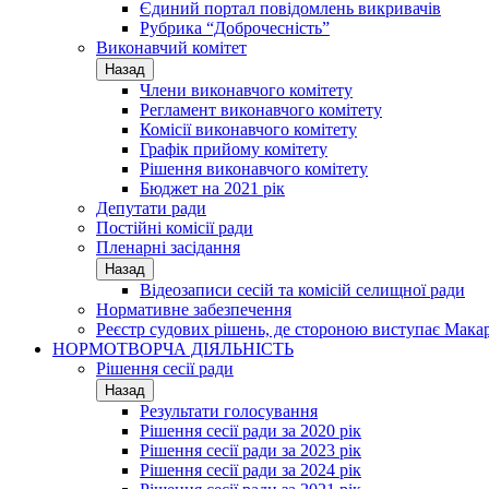
Єдиний портал повідомлень викривачів
Рубрика “Доброчесність”
Виконавчий комітет
Назад
Члени виконавчого комітету
Регламент виконавчого комітету
Комісії виконавчого комітету
Графік прийому комітету
Рішення виконавчого комітету
Бюджет на 2021 рік
Депутати ради
Постійні комісії ради
Пленарні засідання
Назад
Відеозаписи сесій та комісій селищної ради
Нормативне забезпечення
Реєстр судових рішень, де стороною виступає Мака
НОРМОТВОРЧА ДІЯЛЬНІСТЬ
Рішення сесії ради
Назад
Результати голосування
Рішення сесії ради за 2020 рік
Рішення сесії ради за 2023 рік
Рішення сесії ради за 2024 рік