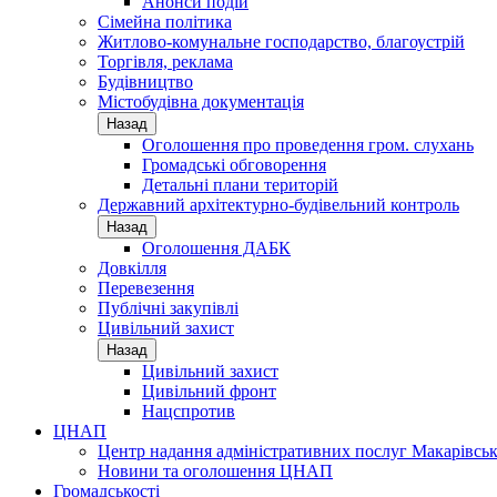
Анонси подій
Сімейна політика
Житлово-комунальне господарство, благоустрій
Торгівля, реклама
Будівництво
Містобудівна документація
Назад
Оголошення про проведення гром. слухань
Громадські обговорення
Детальні плани територій
Державний архітектурно-будівельний контроль
Назад
Оголошення ДАБК
Довкілля
Перевезення
Публічні закупівлі
Цивільний захист
Назад
Цивільний захист
Цивільний фронт
Нацспротив
ЦНАП
Центр надання адміністративних послуг Макарівськ
Новини та оголошення ЦНАП
Громадськості