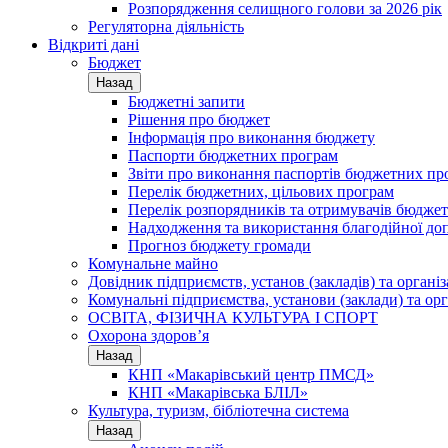
Розпорядження селищного голови за 2026 рік
Регуляторна діяльність
Відкриті дані
Бюджет
Назад
Бюджетні запити
Рішення про бюджет
Інформація про виконання бюджету
Паспорти бюджетних програм
Звіти про виконання паспортів бюджетних пр
Перелік бюджетних, цільових програм
Перелік розпорядників та отримувачів бюдже
Надходження та використання благодійної до
Прогноз бюджету громади
Комунальне майно
Довідник підприємств, установ (закладів) та органі
Комунальні підприємства, установи (заклади) та орг
ОСВІТА, ФІЗИЧНА КУЛЬТУРА І СПОРТ
Охорона здоров’я
Назад
КНП «Макарівський центр ПМСД»
КНП «Макарівська БЛІЛ»
Культура, туризм, бібліотечна система
Назад