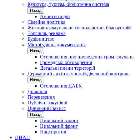
Культура, туризм, бібліотечна система
Назад
Анонси подій
Сімейна політика
Житлово-комунальне господарство, благоустрій
Торгівля, реклама
Будівництво
Містобудівна документація
Назад
Оголошення про проведення гром. слухань
Громадські обговорення
Детальні плани територій
Державний архітектурно-будівельний контроль
Назад
Оголошення ДАБК
Довкілля
Перевезення
Публічні закупівлі
Цивільний захист
Назад
Цивільний захист
Цивільний фронт
Нацспротив
ЦНАП