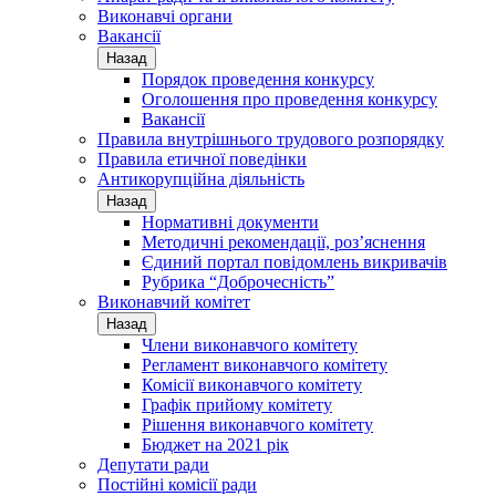
Виконавчі органи
Вакансії
Назад
Порядок проведення конкурсу
Оголошення про проведення конкурсу
Вакансії
Правила внутрішнього трудового розпорядку
Правила етичної поведінки
Антикорупційна діяльність
Назад
Нормативні документи
Методичні рекомендації, роз’яснення
Єдиний портал повідомлень викривачів
Рубрика “Доброчесність”
Виконавчий комітет
Назад
Члени виконавчого комітету
Регламент виконавчого комітету
Комісії виконавчого комітету
Графік прийому комітету
Рішення виконавчого комітету
Бюджет на 2021 рік
Депутати ради
Постійні комісії ради