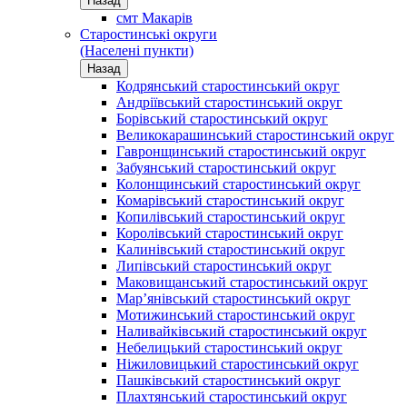
Назад
смт Макарів
Старостинські округи
(Населені пункти)
Назад
Кодрянський старостинський округ
Андріївський старостинський округ
Борівський старостинський округ
Великокарашинський старостинський округ
Гавронщинський старостинський округ
Забуянський старостинський округ
Колонщинський старостинський округ
Комарівський старостинський округ
Копилівський старостинський округ
Королівський старостинський округ
Калинівський старостинський округ
Липівський старостинський округ
Маковищанський старостинський округ
Мар’янівський старостинський округ
Мотижинський старостинський округ
Наливайківський старостинський округ
Небелицький старостинський округ
Ніжиловицький старостинський округ
Пашківський старостинський округ
Плахтянський старостинський округ