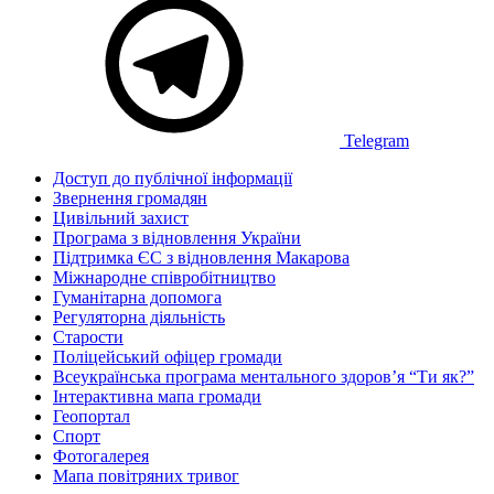
Telegram
Доступ до публічної інформації
Звернення громадян
Цивільний захист
Програма з відновлення України
Підтримка ЄС з відновлення Макарова
Міжнародне співробітництво
Гуманітарна допомога
Регуляторна діяльність
Старости
Поліцейський офіцер громади
Всеукраїнська програма ментального здоров’я “Ти як?”
Інтерактивна мапа громади
Геопортал
Спорт
Фотогалерея
Мапа повітряних тривог