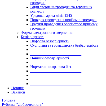
громадян
Види звернень громадян та терміни їх
розгляду
Урядова гаряча лінія 1545
Порядок проведення прийомів громадян
Графіки проведення особистого прийому
громадян
Форма електронного звернення
Безбар’єрність
Цифрова безбар’єрність
Суспільна та громадянська безбар’єрність
___________________________
___________________________
Новини безбар’єрності
_
Нормативно-правова база
___________________________
___________________________
___________________________
___________________________
Новини
Вакансії
Головна
Рубрика "Доброчесність"