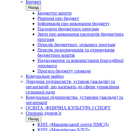
Бюджет
Назад
Бюджетні запити
Рішення про бюджет
Інформація про виконання бюджету
Паспорти бюджетних програм
Звіти про виконання паспортів бюджетних
програм
Перелік бюджетних, цільових програм
Перелік розпорядників та отримувачів
бюджетних коштів
Надходження та використання благодійної
допомоги
Прогноз бюджету громади
Комунальне майно
Довідник підприємств, установ (закладів) та
організацій, що належать до сфери управління
селищної ради
Комунальні підприємства, установи (заклади) та
організації
ОСВІТА, ФІЗИЧНА КУЛЬТУРА І СПОРТ
Охорона здоров’я
Назад
КНП «Макарівський центр ПМСД»
КНП «Макарівська БЛІЛ»