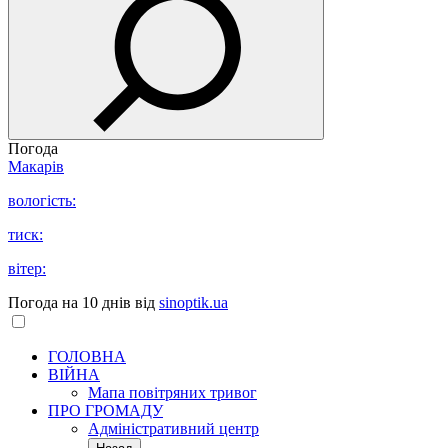
Погода
Макарів
вологість:
тиск:
вітер:
Погода на 10 днів від
sinoptik.ua
ГОЛОВНА
ВІЙНА
Мапа повітряних тривог
ПРО ГРОМАДУ
Aдміністративний центр