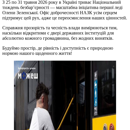
З 25 по 31 травня 2026 року в Україні триває Національний
тиждень безбар’єрності — масштабна ініціатива першої леді
Олени Зеленської. Офіс доброчесності НАЗК усім серцем
підтримує цей рух, адже це переосмислення наших цінностей.
Справжня прозорість та чесність влади вимірюються тим,
наскільки відкритими є двері державних інституцій для
абсолютно кожного громадянина, без жодних винятків.
Будуймо простір, де рівність і доступність є природною
нормою нашого щоденного життя!