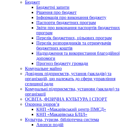
Бюджет
Бюджетні запити
Рішення про бюджет
Інформація про виконання бюджету
Паспорти бюджетних програм
Звіти про виконання паспортів бюджетних
програм
Перелік бюджетних, цільових програм
Перелік розпорядників та отримувачів
бюджетних коштів
Надходження та використання благодійної
допомоги
Прогноз бюджету громади
Комунальне майно
Довідник підприємств, установ (закладів) та
організацій, що належать до сфери управління
селищної ради
Комунальні підприємства, установи (заклади) та
організації
ОСВІТА, ФІЗИЧНА КУЛЬТУРА І СПОРТ
Охорона здоров’я
КНП «Макарівський центр ПМСД»
КНП «Макарівська БЛІЛ»
Культура, туризм, бібліотечна система
Анонси подій