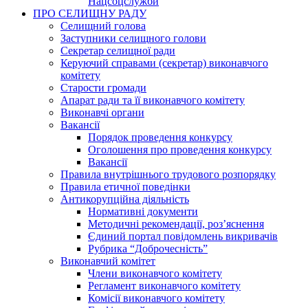
Нацсоцслужби
ПРО СЕЛИЩНУ РАДУ
Селищний голова
Заступники селищного голови
Секретар селищної ради
Керуючий справами (секретар) виконавчого
комітету
Старости громади
Апарат ради та її виконавчого комітету
Виконавчі органи
Вакансії
Порядок проведення конкурсу
Оголошення про проведення конкурсу
Вакансії
Правила внутрішнього трудового розпорядку
Правила етичної поведінки
Антикорупційна діяльність
Нормативні документи
Методичні рекомендації, роз’яснення
Єдиний портал повідомлень викривачів
Рубрика “Доброчесність”
Виконавчий комітет
Члени виконавчого комітету
Регламент виконавчого комітету
Комісії виконавчого комітету