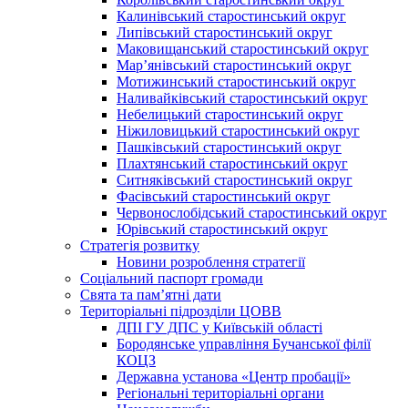
Калинівський старостинський округ
Липівський старостинський округ
Маковищанський старостинський округ
Мар’янівський старостинський округ
Мотижинський старостинський округ
Наливайківський старостинський округ
Небелицький старостинський округ
Ніжиловицький старостинський округ
Пашківський старостинський округ
Плахтянський старостинський округ
Ситняківський старостинський округ
Фасівський старостинський округ
Червонослобідський старостинський округ
Юрівський старостинський округ
Стратегія розвитку
Новини розроблення стратегії
Соціальний паспорт громади
Свята та пам’ятні дати
Територіальні підрозділи ЦОВВ
ДПІ ГУ ДПС у Київській області
Бородянське управління Бучанської філії
КОЦЗ
Державна установа «Центр пробації»
Регіональні територіальні органи