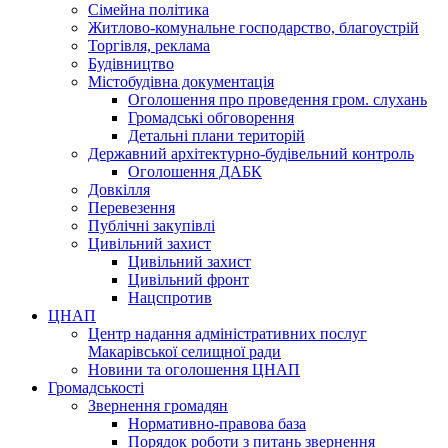
Сімейна політика
Житлово-комунальне господарство, благоустрій
Торгівля, реклама
Будівництво
Містобудівна документація
Оголошення про проведення гром. слухань
Громадські обговорення
Детальні плани територій
Державний архітектурно-будівельний контроль
Оголошення ДАБК
Довкілля
Перевезення
Публічні закупівлі
Цивільний захист
Цивільний захист
Цивільний фронт
Нацспротив
ЦНАП
Центр надання адміністративних послуг
Макарівської селищної ради
Новини та оголошення ЦНАП
Громадськості
Звернення громадян
Нормативно-правова база
Порядок роботи з питань звернення