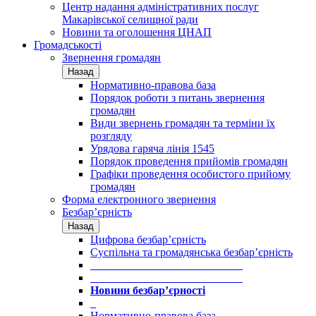
Центр надання адміністративних послуг
Макарівської селищної ради
Новини та оголошення ЦНАП
Громадськості
Звернення громадян
Назад
Нормативно-правова база
Порядок роботи з питань звернення
громадян
Види звернень громадян та терміни їх
розгляду
Урядова гаряча лінія 1545
Порядок проведення прийомів громадян
Графіки проведення особистого прийому
громадян
Форма електронного звернення
Безбар’єрність
Назад
Цифрова безбар’єрність
Суспільна та громадянська безбар’єрність
___________________________
___________________________
Новини безбар’єрності
_
Нормативно-правова база