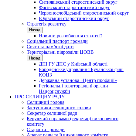
Ситняківський старостинський округ
Фасівський старостинський округ
Червонослобідський старостинський округ
Юрівський старостинський округ
Стратегія розвитку
Назад
Новини розроблення стратегії
Соціальний паспорт громади
Свята та пам’ятні дати
Територіальні підрозділи ЦОВВ
Назад
ДПІ ГУ ДПС у Київській області
Бородянське управління Бучанської філії
КОЦЗ
Державна установа «Центр пробації»
Регіональні територіальні органи
Нацсоцслужби
ПРО СЕЛИЩНУ РАДУ
Селищний голова
Заступники селищного голови
Секретар селищної ради
Керуючий справами (секретар) виконавчого
комітету
Старости громади
Апарат ради та її виконавчого комітету