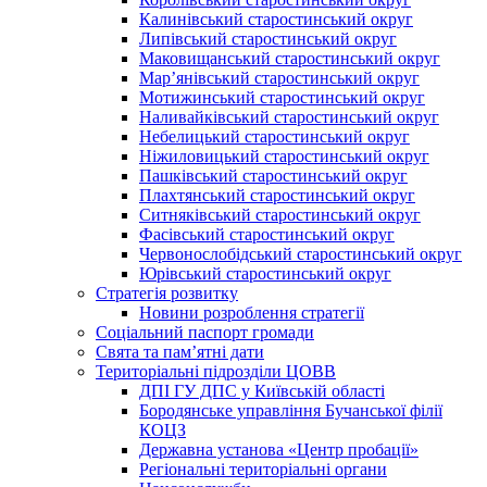
Калинівський старостинський округ
Липівський старостинський округ
Маковищанський старостинський округ
Мар’янівський старостинський округ
Мотижинський старостинський округ
Наливайківський старостинський округ
Небелицький старостинський округ
Ніжиловицький старостинський округ
Пашківський старостинський округ
Плахтянський старостинський округ
Ситняківський старостинський округ
Фасівський старостинський округ
Червонослобідський старостинський округ
Юрівський старостинський округ
Стратегія розвитку
Новини розроблення стратегії
Соціальний паспорт громади
Свята та пам’ятні дати
Територіальні підрозділи ЦОВВ
ДПІ ГУ ДПС у Київській області
Бородянське управління Бучанської філії
КОЦЗ
Державна установа «Центр пробації»
Регіональні територіальні органи