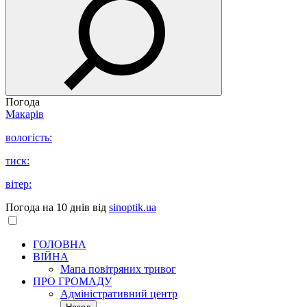
Погода
Макарів
вологість:
тиск:
вітер:
Погода на 10 днів від
sinoptik.ua
ГОЛОВНА
ВІЙНА
Мапа повітряних тривог
ПРО ГРОМАДУ
Aдміністративний центр