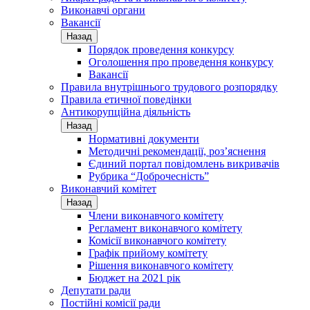
Виконавчі органи
Вакансії
Назад
Порядок проведення конкурсу
Оголошення про проведення конкурсу
Вакансії
Правила внутрішнього трудового розпорядку
Правила етичної поведінки
Антикорупційна діяльність
Назад
Нормативні документи
Методичні рекомендації, роз’яснення
Єдиний портал повідомлень викривачів
Рубрика “Доброчесність”
Виконавчий комітет
Назад
Члени виконавчого комітету
Регламент виконавчого комітету
Комісії виконавчого комітету
Графік прийому комітету
Рішення виконавчого комітету
Бюджет на 2021 рік
Депутати ради
Постійні комісії ради