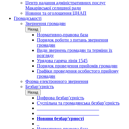
Центр надання адміністративних послуг
Макарівської селищної ради
Новини та оголошення ЦНАП
Громадськості
Звернення громадян
Назад
Нормативно-правова база
Порядок роботи з питань звернення
громадян
Види звернень громадян та терміни їх
розгляду
Урядова гаряча лінія 1545
Порядок проведення прийомів громадян
Графіки проведення особистого прийому
громадян
Форма електронного звернення
Безбар’єрність
Назад
Цифрова безбар’єрність
Суспільна та громадянська безбар’єрність
___________________________
___________________________
Новини безбар’єрності
_
Нормативно-правова база