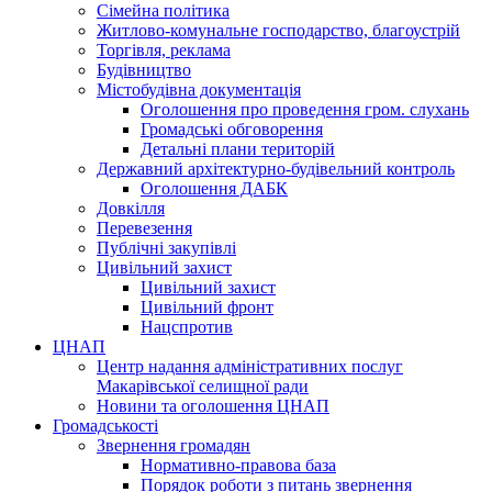
Сімейна політика
Житлово-комунальне господарство, благоустрій
Торгівля, реклама
Будівництво
Містобудівна документація
Оголошення про проведення гром. слухань
Громадські обговорення
Детальні плани територій
Державний архітектурно-будівельний контроль
Оголошення ДАБК
Довкілля
Перевезення
Публічні закупівлі
Цивільний захист
Цивільний захист
Цивільний фронт
Нацспротив
ЦНАП
Центр надання адміністративних послуг
Макарівської селищної ради
Новини та оголошення ЦНАП
Громадськості
Звернення громадян
Нормативно-правова база
Порядок роботи з питань звернення