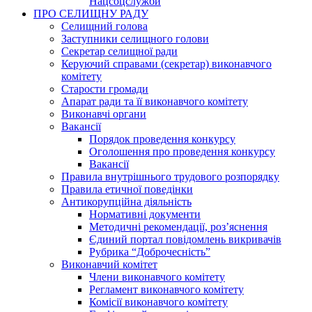
Нацсоцслужби
ПРО СЕЛИЩНУ РАДУ
Селищний голова
Заступники селищного голови
Секретар селищної ради
Керуючий справами (секретар) виконавчого
комітету
Старости громади
Апарат ради та її виконавчого комітету
Виконавчі органи
Вакансії
Порядок проведення конкурсу
Оголошення про проведення конкурсу
Вакансії
Правила внутрішнього трудового розпорядку
Правила етичної поведінки
Антикорупційна діяльність
Нормативні документи
Методичні рекомендації, роз’яснення
Єдиний портал повідомлень викривачів
Рубрика “Доброчесність”
Виконавчий комітет
Члени виконавчого комітету
Регламент виконавчого комітету
Комісії виконавчого комітету