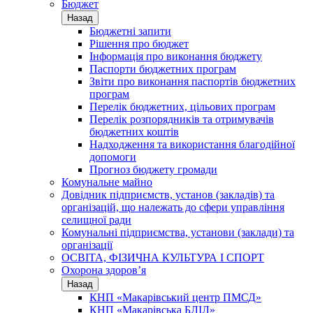
Бюджет
Назад
Бюджетні запити
Рішення про бюджет
Інформація про виконання бюджету
Паспорти бюджетних програм
Звіти про виконання паспортів бюджетних
програм
Перелік бюджетних, цільових програм
Перелік розпорядників та отримувачів
бюджетних коштів
Надходження та використання благодійної
допомоги
Прогноз бюджету громади
Комунальне майно
Довідник підприємств, установ (закладів) та
організацій, що належать до сфери управління
селищної ради
Комунальні підприємства, установи (заклади) та
організації
ОСВІТА, ФІЗИЧНА КУЛЬТУРА І СПОРТ
Охорона здоров’я
Назад
КНП «Макарівський центр ПМСД»
КНП «Макарівська БЛІЛ»