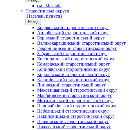
Назад
смт Макарів
Старостинські округи
(Населені пункти)
Назад
Кодрянський старостинський округ
Андріївський старостинський округ
Борівський старостинський округ
Великокарашинський старостинський округ
Гавронщинський старостинський округ
Забуянський старостинський округ
Колонщинський старостинський округ
Комарівський старостинський округ
Копилівський старостинський округ
Королівський старостинський округ
Калинівський старостинський округ
Липівський старостинський округ
Маковищанський старостинський округ
Мар’янівський старостинський округ
Мотижинський старостинський округ
Наливайківський старостинський округ
Небелицький старостинський округ
Ніжиловицький старостинський округ
Пашківський старостинський округ
Плахтянський старостинський округ