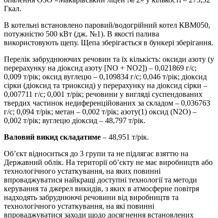
Гкал.
В котельні встановлено паровий/водогрійний котел КВМ050,
потужністю 500 кВт (дж. №1). В якості палива
використовують щепу. Щепа зберігається в бункері зберігання.
Перелік забруднюючих речовин та їх кількість: оксиди азоту (у
перерахунку на діоксид азоту [NO + NO2]) – 0,021869 г/с;
0,009 т/рік; оксид вуглецю – 0,109834 г/с; 0,046 т/рік; діоксид
сірки (діоксид та триоксид) у перерахунку на діоксид сірки –
0,007711 г/с; 0,001 т/рік; речовини у вигляді суспендованих
твердих частинок недиференційованих за складом – 0,036763
г/с; 0,094 т/рік; метан – 0,002 т/рік; азоту(1) оксид (N2O) –
0,002 т/рік; вуглецю діоксид – 48,797 т/рік.
Валовий викид складатиме
– 48,951 т/рік.
Об’єкт відноситься до 3 групи та не підлягає взяттю на
Державний облік. На території об’єкту не має виробництв або
технологічного устаткування, на яких повинні
впроваджуватися найкращі доступні технології та методи
керування та джерел викидів, з яких в атмосферне повітря
надходять забруднюючі речовини від виробництв та
технологічного устаткування, на які повинні
впроваджуватися заходи щодо досягнення встановлених