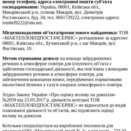
номер телефону, адреса електронної пошти суб’єкта
господарювання:
Україна, 08001, Київська обл.,
Макарівський р-н, селище Макарів, вул. Димитрія
Ростовського, буд. 34; тел. 0661729222, електронна адреса:
rombel9222@ukr.net.
Місцезнаходження об’єкта/промислового майданчика:
ТОВ
«МАКТЕПЛОБУДПОСТАЧСЕРВІС» розташоване за адресою:
08001, Київська обл., Бучанський р-н, с-ще Макарів, вул.
Фастівська, 10.
Метою отримання дозволу
на викиди забруднюючих
речовин в атмосферне повітря для існуючого об’єкта є
здійснення господарської діяльності, яка пов’язана з викидами
забруднюючих речовин в атмосферне повітря, для
забезпечення виконання вимог, передбачених нормативами
екологічної безпеки у галузі охорони атмосферного повітря.
Згідно Закону України «Про оцінку впливу на довкілля»
№2059 від 23.05.2017 р. діяльність котельні ТОВ
«МАКТЕПЛОБУДПОСТАЧСЕРВІС» не відноситься до видів
планованої діяльності та об’єктів, які підлягають оцінці
впливу на довкілля.
Котельня спеціалізується на виробленні теплоносія для
опалення ОЗО «Макарівський ліцей № 2» у кількості – 273,32