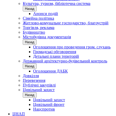
Культура, туризм, бібліотечна система
Назад
Анонси подій
Сімейна політика
Житлово-комунальне господарство, благоустрій
Торгівля, реклама
Будівництво
Містобудівна документація
Назад
Оголошення про проведення гром. слухань
Громадські обговорення
Детальні плани територій
Державний архітектурно-будівельний контроль
Назад
Оголошення ДАБК
Довкілля
Перевезення
Публічні закупівлі
Цивільний захист
Назад
Цивільний захист
Цивільний фронт
Нацспротив
ЦНАП