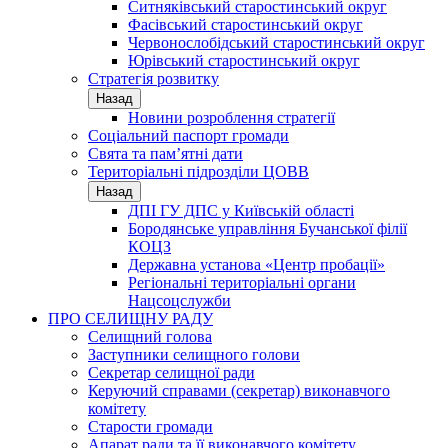
Ситняківський старостинський округ
Фасівський старостинський округ
Червонослобідський старостинський округ
Юрівський старостинський округ
Стратегія розвитку
Назад
Новини розроблення стратегії
Соціальний паспорт громади
Свята та пам’ятні дати
Територіальні підрозділи ЦОВВ
Назад
ДПІ ГУ ДПС у Київській області
Бородянське управління Бучанської філії
КОЦЗ
Державна установа «Центр пробації»
Регіональні територіальні органи
Нацсоцслужби
ПРО СЕЛИЩНУ РАДУ
Селищний голова
Заступники селищного голови
Секретар селищної ради
Керуючий справами (секретар) виконавчого
комітету
Старости громади
Апарат ради та її виконавчого комітету