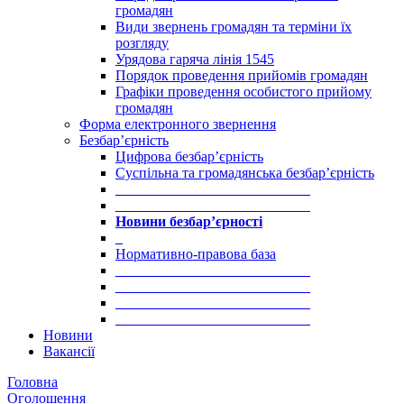
громадян
Види звернень громадян та терміни їх
розгляду
Урядова гаряча лінія 1545
Порядок проведення прийомів громадян
Графіки проведення особистого прийому
громадян
Форма електронного звернення
Безбар’єрність
Цифрова безбар’єрність
Суспільна та громадянська безбар’єрність
___________________________
___________________________
Новини безбар’єрності
_
Нормативно-правова база
___________________________
___________________________
___________________________
___________________________
Новини
Вакансії
Головна
Оголошення