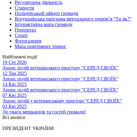
Регуляторна діяльність
Старости
Поліцейський офіцер громади
Всеукраїнська програма ментального здоров’я “Ти як?”
Інтерактивна мапа громади
Геопортал
Спорт
Фотогалерея
Мапа повітряних тривог
Найближчі події
19 Січ 2026
Анонс подій ветеранського простору “СЕРЕД СВОЇХ”
12 Тра 2025
Анонс подій ветеранського простору “СЕРЕД СВОЇХ“
14 Кві 2025
Анонс подій ветеранського простору “СЕРЕД СВОЇХ“
07 Кві 2025
Анонс подій у ветеранському просторі “СЕРЕД СВОЇХ“
03 Кві 2025
До уваги мешканців та гостей громади!
Всі анонси
ПРЕЗИДЕНТ УКРАЇНИ