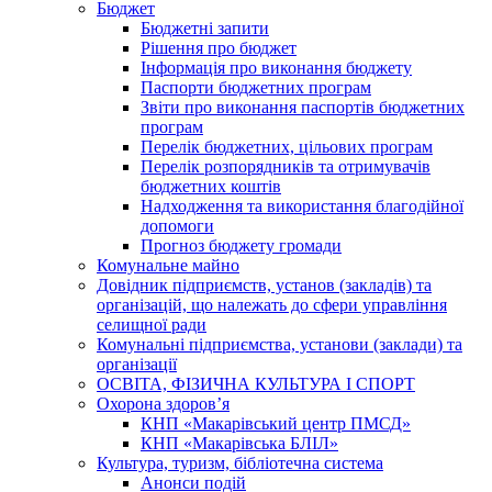
Бюджет
Бюджетні запити
Рішення про бюджет
Інформація про виконання бюджету
Паспорти бюджетних програм
Звіти про виконання паспортів бюджетних
програм
Перелік бюджетних, цільових програм
Перелік розпорядників та отримувачів
бюджетних коштів
Надходження та використання благодійної
допомоги
Прогноз бюджету громади
Комунальне майно
Довідник підприємств, установ (закладів) та
організацій, що належать до сфери управління
селищної ради
Комунальні підприємства, установи (заклади) та
організації
ОСВІТА, ФІЗИЧНА КУЛЬТУРА І СПОРТ
Охорона здоров’я
КНП «Макарівський центр ПМСД»
КНП «Макарівська БЛІЛ»
Культура, туризм, бібліотечна система
Анонси подій