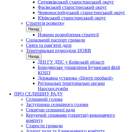
Ситняківський старостинський округ
Фасівський старостинський округ
Червонослобідський старостинський округ
Юрівський старостинський округ
Стратегія розвитку
Назад
Новини розроблення стратегії
Соціальний паспорт громади
Свята та пам’ятні дати
Територіальні підрозділи ЦОВВ
Назад
ДПІ ГУ ДПС у Київській області
Бородянське управління Бучанської філії
КОЦЗ
Державна установа «Центр пробації»
Регіональні територіальні органи
Нацсоцслужби
ПРО СЕЛИЩНУ РАДУ
Селищний голова
Заступники селищного голови
Секретар селищної ради
Керуючий справами (секретар) виконавчого
комітету
Старости громади
Апарат ради та її виконавчого комітету