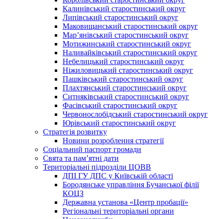
Калинівський старостинський округ
Липівський старостинський округ
Маковищанський старостинський округ
Мар’янівський старостинський округ
Мотижинський старостинський округ
Наливайківський старостинський округ
Небелицький старостинський округ
Ніжиловицький старостинський округ
Пашківський старостинський округ
Плахтянський старостинський округ
Ситняківський старостинський округ
Фасівський старостинський округ
Червонослобідський старостинський округ
Юрівський старостинський округ
Стратегія розвитку
Новини розроблення стратегії
Соціальний паспорт громади
Свята та пам’ятні дати
Територіальні підрозділи ЦОВВ
ДПІ ГУ ДПС у Київській області
Бородянське управління Бучанської філії
КОЦЗ
Державна установа «Центр пробації»
Регіональні територіальні органи