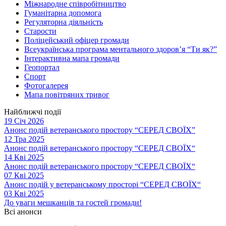
Міжнародне співробітництво
Гуманітарна допомога
Регуляторна діяльність
Старости
Поліцейський офіцер громади
Всеукраїнська програма ментального здоров’я “Ти як?”
Інтерактивна мапа громади
Геопортал
Спорт
Фотогалерея
Мапа повітряних тривог
Найближчі події
19 Січ 2026
Анонс подій ветеранського простору “СЕРЕД СВОЇХ”
12 Тра 2025
Анонс подій ветеранського простору “СЕРЕД СВОЇХ“
14 Кві 2025
Анонс подій ветеранського простору “СЕРЕД СВОЇХ“
07 Кві 2025
Анонс подій у ветеранському просторі “СЕРЕД СВОЇХ“
03 Кві 2025
До уваги мешканців та гостей громади!
Всі анонси