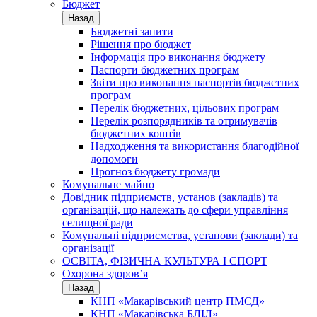
Бюджет
Назад
Бюджетні запити
Рішення про бюджет
Інформація про виконання бюджету
Паспорти бюджетних програм
Звіти про виконання паспортів бюджетних
програм
Перелік бюджетних, цільових програм
Перелік розпорядників та отримувачів
бюджетних коштів
Надходження та використання благодійної
допомоги
Прогноз бюджету громади
Комунальне майно
Довідник підприємств, установ (закладів) та
організацій, що належать до сфери управління
селищної ради
Комунальні підприємства, установи (заклади) та
організації
ОСВІТА, ФІЗИЧНА КУЛЬТУРА І СПОРТ
Охорона здоров’я
Назад
КНП «Макарівський центр ПМСД»
КНП «Макарівська БЛІЛ»