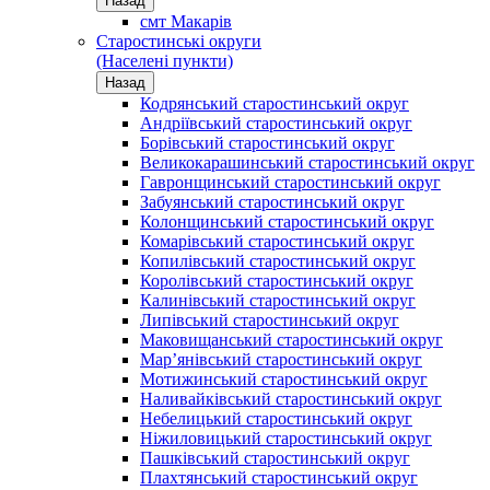
Назад
смт Макарів
Старостинські округи
(Населені пункти)
Назад
Кодрянський старостинський округ
Андріївський старостинський округ
Борівський старостинський округ
Великокарашинський старостинський округ
Гавронщинський старостинський округ
Забуянський старостинський округ
Колонщинський старостинський округ
Комарівський старостинський округ
Копилівський старостинський округ
Королівський старостинський округ
Калинівський старостинський округ
Липівський старостинський округ
Маковищанський старостинський округ
Мар’янівський старостинський округ
Мотижинський старостинський округ
Наливайківський старостинський округ
Небелицький старостинський округ
Ніжиловицький старостинський округ
Пашківський старостинський округ
Плахтянський старостинський округ