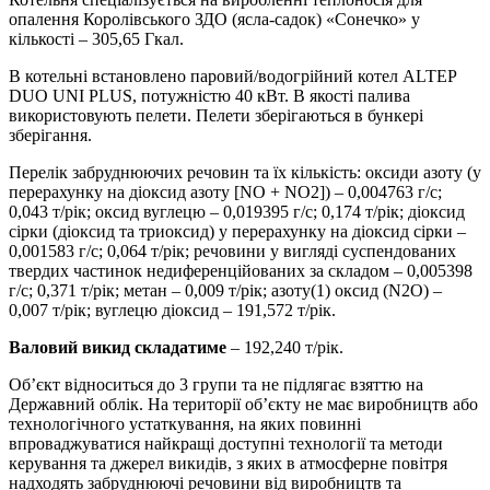
опалення Королівського ЗДО (ясла-садок) «Сонечко» у
кількості – 305,65 Гкал.
В котельні встановлено паровий/водогрійний котел ALTEP
DUO UNI PLUS, потужністю 40 кВт. В якості палива
використовують пелети. Пелети зберігаються в бункері
зберігання.
Перелік забруднюючих речовин та їх кількість: оксиди азоту (у
перерахунку на діоксид азоту [NO + NO2]) – 0,004763 г/с;
0,043 т/рік; оксид вуглецю – 0,019395 г/с; 0,174 т/рік; діоксид
сірки (діоксид та триоксид) у перерахунку на діоксид сірки –
0,001583 г/с; 0,064 т/рік; речовини у вигляді суспендованих
твердих частинок недиференційованих за складом – 0,005398
г/с; 0,371 т/рік; метан – 0,009 т/рік; азоту(1) оксид (N2O) –
0,007 т/рік; вуглецю діоксид – 191,572 т/рік.
Валовий викид складатиме
– 192,240 т/рік.
Об’єкт відноситься до 3 групи та не підлягає взяттю на
Державний облік. На території об’єкту не має виробництв або
технологічного устаткування, на яких повинні
впроваджуватися найкращі доступні технології та методи
керування та джерел викидів, з яких в атмосферне повітря
надходять забруднюючі речовини від виробництв та