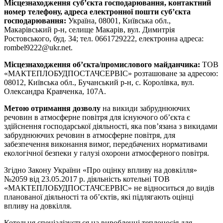
Місцезнаходження суб’єкта господарювання, контактний
номер телефону, адреса електронної пошти суб’єкта
господарювання:
Україна, 08001, Київська обл.,
Макарівський р-н, селище Макарів, вул. Димитрія
Ростовського, буд. 34; тел. 0661729222, електронна адреса:
rombel9222@ukr.net.
Місцезнаходження об’єкта/промислового майданчика:
ТОВ
«МАКТЕПЛОБУДПОСТАЧСЕРВІС» розташоване за адресою:
08012, Київська обл., Бучанський р-н, с. Королівка, вул.
Олександра Кравченка, 107А.
Метою отримання дозволу
на викиди забруднюючих
речовин в атмосферне повітря для існуючого об’єкта є
здійснення господарської діяльності, яка пов’язана з викидами
забруднюючих речовин в атмосферне повітря, для
забезпечення виконання вимог, передбачених нормативами
екологічної безпеки у галузі охорони атмосферного повітря.
Згідно Закону України «Про оцінку впливу на довкілля»
№2059 від 23.05.2017 р. діяльність котельні ТОВ
«МАКТЕПЛОБУДПОСТАЧСЕРВІС» не відноситься до видів
планованої діяльності та об’єктів, які підлягають оцінці
впливу на довкілля.
Котельня спеціалізується на виробленні теплоносія для