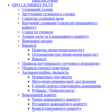
Нацсоцслужби
ПРО СЕЛИЩНУ РАДУ
Селищний голова
Заступники селищного голови
Секретар селищної ради
Керуючий справами (секретар) виконавчого
комітету
Старости громади
Апарат ради та її виконавчого комітету
Виконавчі органи
Вакансії
Порядок проведення конкурсу
Оголошення про проведення конкурсу
Вакансії
Правила внутрішнього трудового розпорядку
Правила етичної поведінки
Антикорупційна діяльність
Нормативні документи
Методичні рекомендації, роз’яснення
Єдиний портал повідомлень викривачів
Рубрика “Доброчесність”
Виконавчий комітет
Члени виконавчого комітету
Регламент виконавчого комітету
Комісії виконавчого комітету