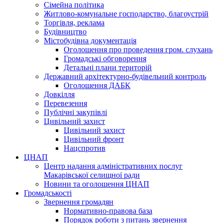
Сімейна політика
Житлово-комунальне господарство, благоустрій
Торгівля, реклама
Будівництво
Містобудівна документація
Оголошення про проведення гром. слухань
Громадські обговорення
Детальні плани територій
Державний архітектурно-будівельний контроль
Оголошення ДАБК
Довкілля
Перевезення
Публічні закупівлі
Цивільний захист
Цивільний захист
Цивільний фронт
Нацспротив
ЦНАП
Центр надання адміністративних послуг
Макарівської селищної ради
Новини та оголошення ЦНАП
Громадськості
Звернення громадян
Нормативно-правова база
Порядок роботи з питань звернення