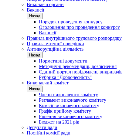
Виконавчі органи
Вакансії
Назад
Порядок проведення конкурсу
Оголошення про проведення конкурсу
Вакансії
Правила внутрішнього трудового розпорядку
Правила етичної поведінки
Антикорупційна діяльність
Назад
Нормативні документи
Методичні рекомендації, роз’яснення
Єдиний портал повідомлень викривачів
Рубрика “Доброчесність”
Виконавчий комітет
Назад
Члени виконавчого комітету
Регламент виконавчого комітету
Комісії виконавчого комітету
Графік прийому комітету
Рішення виконавчого комітету
Бюджет на 2021 рік
Депутати ради
Постійні комісії ради