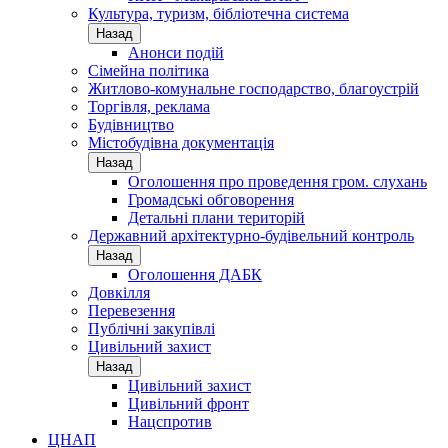
Культура, туризм, бібліотечна система
Назад
Анонси подій
Сімейна політика
Житлово-комунальне господарство, благоустрій
Торгівля, реклама
Будівництво
Містобудівна документація
Назад
Оголошення про проведення гром. слухань
Громадські обговорення
Детальні плани територій
Державний архітектурно-будівельний контроль
Назад
Оголошення ДАБК
Довкілля
Перевезення
Публічні закупівлі
Цивільний захист
Назад
Цивільний захист
Цивільний фронт
Нацспротив
ЦНАП