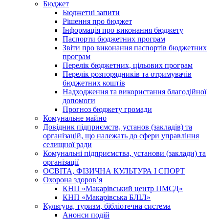
Бюджет
Бюджетні запити
Рішення про бюджет
Інформація про виконання бюджету
Паспорти бюджетних програм
Звіти про виконання паспортів бюджетних
програм
Перелік бюджетних, цільових програм
Перелік розпорядників та отримувачів
бюджетних коштів
Надходження та використання благодійної
допомоги
Прогноз бюджету громади
Комунальне майно
Довідник підприємств, установ (закладів) та
організацій, що належать до сфери управління
селищної ради
Комунальні підприємства, установи (заклади) та
організації
ОСВІТА, ФІЗИЧНА КУЛЬТУРА І СПОРТ
Охорона здоров’я
КНП «Макарівський центр ПМСД»
КНП «Макарівська БЛІЛ»
Культура, туризм, бібліотечна система
Анонси подій