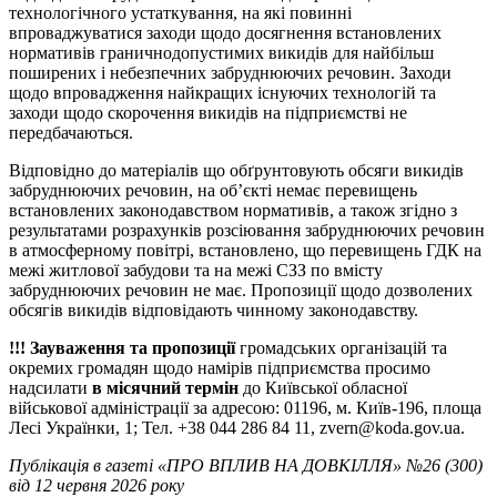
технологічного устаткування, на які повинні
впроваджуватися заходи щодо досягнення встановлених
нормативів граничнодопустимих викидів для найбільш
поширених і небезпечних забруднюючих речовин. Заходи
щодо впровадження найкращих існуючих технологій та
заходи щодо скорочення викидів на підприємстві не
передбачаються.
Відповідно до матеріалів що обґрунтовують обсяги викидів
забруднюючих речовин, на об’єкті немає перевищень
встановлених законодавством нормативів, а також згідно з
результатами розрахунків розсіювання забруднюючих речовин
в атмосферному повітрі, встановлено, що перевищень ГДК на
межі житлової забудови та на межі СЗЗ по вмісту
забруднюючих речовин не має. Пропозиції щодо дозволених
обсягів викидів відповідають чинному законодавству.
!!! Зауваження та пропозиції
громадських організацій та
окремих громадян щодо намірів підприємства просимо
надсилати
в місячний термін
до Київської обласної
військової адміністрації за адресою: 01196, м. Київ-196, площа
Лесі Українки, 1; Тел. +38 044 286 84 11, zvern@koda.gov.ua.
Публікація в газеті «ПРО ВПЛИВ НА ДОВКІЛЛЯ» №26 (300)
від 12 червня 2026 року