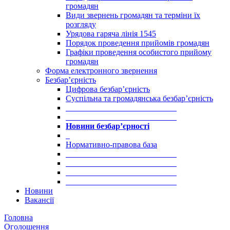
громадян
Види звернень громадян та терміни їх
розгляду
Урядова гаряча лінія 1545
Порядок проведення прийомів громадян
Графіки проведення особистого прийому
громадян
Форма електронного звернення
Безбар’єрність
Цифрова безбар’єрність
Суспільна та громадянська безбар’єрність
___________________________
___________________________
Новини безбар’єрності
_
Нормативно-правова база
___________________________
___________________________
___________________________
___________________________
Новини
Вакансії
Головна
Оголошення