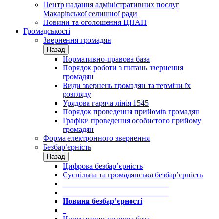
Центр надання адміністративних послуг
Макарівської селищної ради
Новини та оголошення ЦНАП
Громадськості
Звернення громадян
Назад
Нормативно-правова база
Порядок роботи з питань звернення
громадян
Види звернень громадян та терміни їх
розгляду
Урядова гаряча лінія 1545
Порядок проведення прийомів громадян
Графіки проведення особистого прийому
громадян
Форма електронного звернення
Безбар’єрність
Назад
Цифрова безбар’єрність
Суспільна та громадянська безбар’єрність
___________________________
___________________________
Новини безбар’єрності
_
Нормативно-правова база