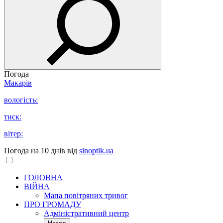
Погода
Макарів
вологість:
тиск:
вітер:
Погода на 10 днів від
sinoptik.ua
ГОЛОВНА
ВІЙНА
Мапа повітряних тривог
ПРО ГРОМАДУ
Aдміністративний центр