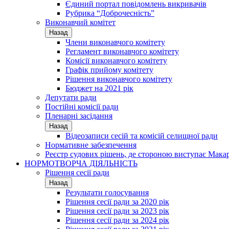
Єдиний портал повідомлень викривачів
Рубрика “Доброчесність”
Виконавчий комітет
Назад
Члени виконавчого комітету
Регламент виконавчого комітету
Комісії виконавчого комітету
Графік прийому комітету
Рішення виконавчого комітету
Бюджет на 2021 рік
Депутати ради
Постійні комісії ради
Пленарні засідання
Назад
Відеозаписи сесій та комісій селищної ради
Нормативне забезпечення
Реєстр судових рішень, де стороною виступає Мака
НОРМОТВОРЧА ДІЯЛЬНІСТЬ
Рішення сесії ради
Назад
Результати голосування
Рішення сесії ради за 2020 рік
Рішення сесії ради за 2023 рік
Рішення сесії ради за 2024 рік