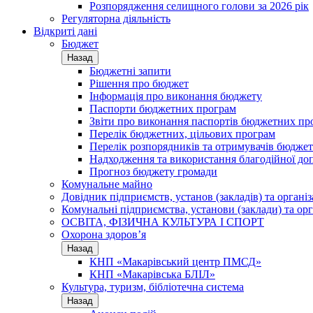
Розпорядження селищного голови за 2026 рік
Регуляторна діяльність
Відкриті дані
Бюджет
Назад
Бюджетні запити
Рішення про бюджет
Інформація про виконання бюджету
Паспорти бюджетних програм
Звіти про виконання паспортів бюджетних пр
Перелік бюджетних, цільових програм
Перелік розпорядників та отримувачів бюдже
Надходження та використання благодійної до
Прогноз бюджету громади
Комунальне майно
Довідник підприємств, установ (закладів) та органі
Комунальні підприємства, установи (заклади) та орг
ОСВІТА, ФІЗИЧНА КУЛЬТУРА І СПОРТ
Охорона здоров’я
Назад
КНП «Макарівський центр ПМСД»
КНП «Макарівська БЛІЛ»
Культура, туризм, бібліотечна система
Назад