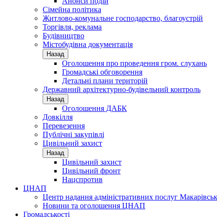
Анонси подій
Сімейна політика
Житлово-комунальне господарство, благоустрій
Торгівля, реклама
Будівництво
Містобудівна документація
Назад
Оголошення про проведення гром. слухань
Громадські обговорення
Детальні плани територій
Державний архітектурно-будівельний контроль
Назад
Оголошення ДАБК
Довкілля
Перевезення
Публічні закупівлі
Цивільний захист
Назад
Цивільний захист
Цивільний фронт
Нацспротив
ЦНАП
Центр надання адміністративних послуг Макарівськ
Новини та оголошення ЦНАП
Громадськості