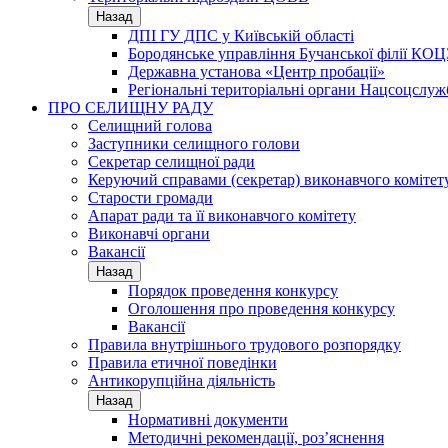
Назад
ДПІ ГУ ДПС у Київській області
Бородянське управління Бучанської філії КОЦ
Державна установа «Центр пробації»
Регіональні територіальні органи Нацсоцслу
ПРО СЕЛИЩНУ РАДУ
Селищний голова
Заступники селищного голови
Секретар селищної ради
Керуючий справами (секретар) виконавчого комітет
Старости громади
Апарат ради та її виконавчого комітету
Виконавчі органи
Вакансії
Назад
Порядок проведення конкурсу
Оголошення про проведення конкурсу
Вакансії
Правила внутрішнього трудового розпорядку
Правила етичної поведінки
Антикорупційна діяльність
Назад
Нормативні документи
Методичні рекомендації, роз’яснення