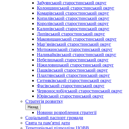
Забуянський старостинський округ
Колонщинський старостинський округ
Комарівський старостинський округ
Копилівський старостинський округ
Королівський старостинський округ
Калинівський старостинський округ
Липівський старостинський округ
Маковищанський старостинський округ
Мар’янівський старостинський округ
Мотижинський старостинський округ
Наливайківський старостинський округ
Небелицький старостинський округ
Ніжиловицький старостинський округ
Пашківський старостинський округ
Плахтянський старостинський округ
Ситняківський старостинський округ
Фасівський старостинський округ
Червонослобідський старостинський округ
Юрівський старостинський округ
Стратегія розвитку
Назад
Новини розроблення стратегії
Соціальний паспорт громади
Свята та пам’ятні дати
Територіальні підрозділи ЦОВВ