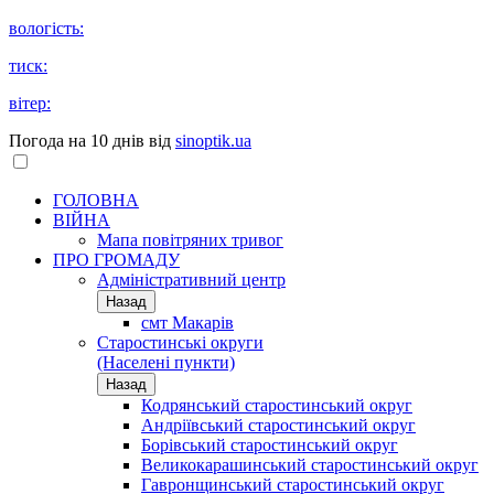
вологість:
тиск:
вітер:
Погода на 10 днів від
sinoptik.ua
ГОЛОВНА
ВІЙНА
Мапа повітряних тривог
ПРО ГРОМАДУ
Aдміністративний центр
Назад
смт Макарів
Старостинські округи
(Населені пункти)
Назад
Кодрянський старостинський округ
Андріївський старостинський округ
Борівський старостинський округ
Великокарашинський старостинський округ
Гавронщинський старостинський округ