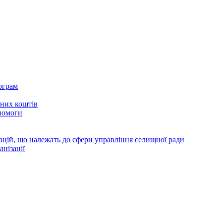
ограм
тних коштів
помоги
зацій, що належать до сфери управління селищної ради
анізації