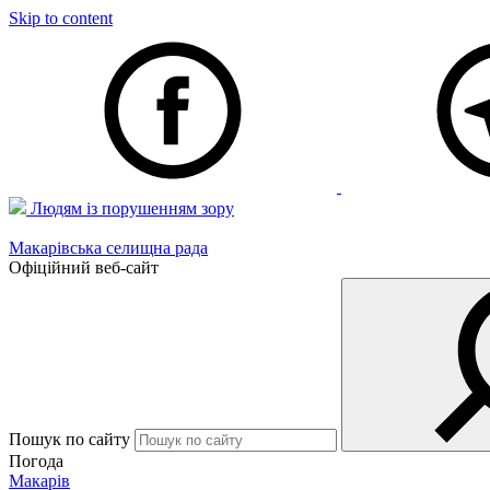
Skip to content
Людям із порушенням зору
Макарівська селищна рада
Офіційний веб-сайт
Пошук по сайту
Погода
Макарів