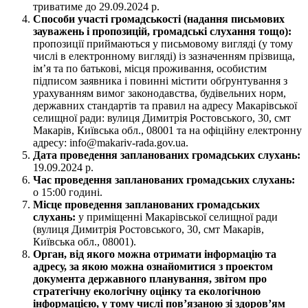
триватиме до 29.09.2024 р.
Способи участі громадськості (надання письмових
зауважень і пропозицій, громадські слухання тощо):
пропозиції приймаються у письмовому вигляді (у тому
числі в електронному вигляді) із зазначенням прізвища,
ім’я та по батькові, місця проживання, особистим
підписом заявника і повинні містити обґрунтування з
урахуванням вимог законодавства, будівельних норм,
державних стандартів та правил на адресу Макарівської
селищної ради: вулиця Димитрія Ростовського, 30, смт
Макарів, Київська обл., 08001 та на офіційну електронну
адресу: info@makariv-rada.gov.ua.
Дата проведення запланованих громадських слухань:
19.09.2024 р.
Час проведення запланованих громадських слухань:
о 15:00 годині.
Місце проведення запланованих громадських
слухань:
у приміщенні Макарівської селищної ради
(вулиця Димитрія Ростовського, 30, смт Макарів,
Київська обл., 08001).
Орган, від якого можна отримати інформацію та
адресу, за якою можна ознайомитися з проектом
документа державного планування, звітом про
стратегічну екологічну оцінку та екологічною
інформацією, у тому числі пов’язаною зі здоров’ям