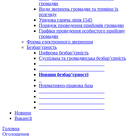
громадян
Види звернень громадян та терміни їх
розгляду
Урядова гаряча лінія 1545
Порядок проведення прийомів громадян
Графіки проведення особистого прийому
громадян
Форма електронного звернення
Безбар’єрність
Цифрова безбар’єрність
Суспільна та громадянська безбар’єрність
___________________________
___________________________
Новини безбар’єрності
_
Нормативно-правова база
___________________________
___________________________
___________________________
___________________________
Новини
Вакансії
Головна
Оголошення