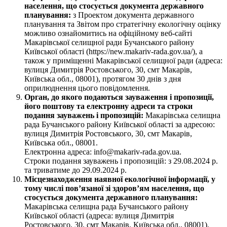
населення, що стосується документа державного
планування:
з Проектом документа державного
планування та Звітом про стратегічну екологічну оцінку
можливо ознайомитись на офіційному веб-сайті
Макарівської селищної ради Бучанського району
Київської області (https://new.makariv-rada.gov.ua/), а
також у приміщенні Макарівської селищної ради (адреса:
вулиця Димитрія Ростовського, 30, смт Макарів,
Київська обл., 08001), протягом 30 днів з дня
оприлюднення цього повідомлення.
Орган, до якого подаються зауваження і пропозиції,
його поштову та електронну адреси та строки
подання зауважень і пропозицій:
Макарівська селищна
рада Бучанського району Київської області за адресою:
вулиця Димитрія Ростовського, 30, смт Макарів,
Київська обл., 08001.
Електронна адреса: info@makariv-rada.gov.ua.
Строки подання зауважень і пропозицій: з 29.08.2024 р.
та триватиме до 29.09.2024 р.
Місцезнаходження наявної екологічної інформації, у
тому числі пов’язаної зі здоров’ям населення, що
стосується документа державного планування:
Макарівська селищна рада Бучанського району
Київської області (адреса: вулиця Димитрія
Ростовського, 30, смт Макарів, Київська обл., 08001).