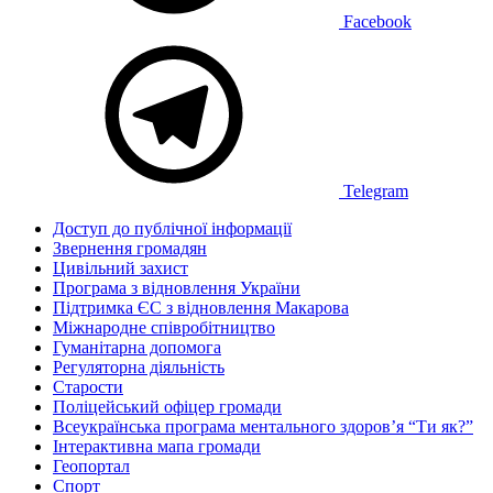
Facebook
Telegram
Доступ до публічної інформації
Звернення громадян
Цивільний захист
Програма з відновлення України
Підтримка ЄС з відновлення Макарова
Міжнародне співробітництво
Гуманітарна допомога
Регуляторна діяльність
Старости
Поліцейський офіцер громади
Всеукраїнська програма ментального здоров’я “Ти як?”
Інтерактивна мапа громади
Геопортал
Спорт