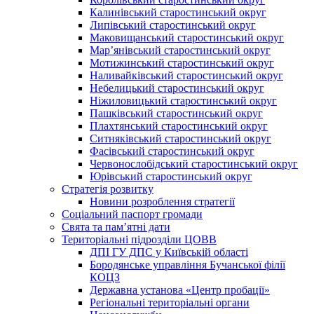
Калинівський старостинський округ
Липівський старостинський округ
Маковищанський старостинський округ
Мар’янівський старостинський округ
Мотижинський старостинський округ
Наливайківський старостинський округ
Небелицький старостинський округ
Ніжиловицький старостинський округ
Пашківський старостинський округ
Плахтянський старостинський округ
Ситняківський старостинський округ
Фасівський старостинський округ
Червонослобідський старостинський округ
Юрівський старостинський округ
Стратегія розвитку
Новини розроблення стратегії
Соціальний паспорт громади
Свята та пам’ятні дати
Територіальні підрозділи ЦОВВ
ДПІ ГУ ДПС у Київській області
Бородянське управління Бучанської філії
КОЦЗ
Державна установа «Центр пробації»
Регіональні територіальні органи