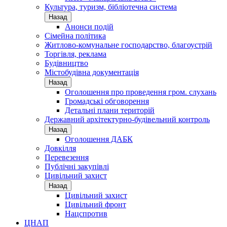
Культура, туризм, бібліотечна система
Назад
Анонси подій
Сімейна політика
Житлово-комунальне господарство, благоустрій
Торгівля, реклама
Будівництво
Містобудівна документація
Назад
Оголошення про проведення гром. слухань
Громадські обговорення
Детальні плани територій
Державний архітектурно-будівельний контроль
Назад
Оголошення ДАБК
Довкілля
Перевезення
Публічні закупівлі
Цивільний захист
Назад
Цивільний захист
Цивільний фронт
Нацспротив
ЦНАП