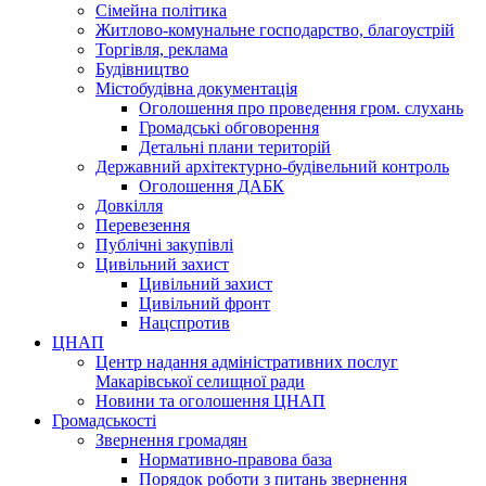
Сімейна політика
Житлово-комунальне господарство, благоустрій
Торгівля, реклама
Будівництво
Містобудівна документація
Оголошення про проведення гром. слухань
Громадські обговорення
Детальні плани територій
Державний архітектурно-будівельний контроль
Оголошення ДАБК
Довкілля
Перевезення
Публічні закупівлі
Цивільний захист
Цивільний захист
Цивільний фронт
Нацспротив
ЦНАП
Центр надання адміністративних послуг
Макарівської селищної ради
Новини та оголошення ЦНАП
Громадськості
Звернення громадян
Нормативно-правова база
Порядок роботи з питань звернення