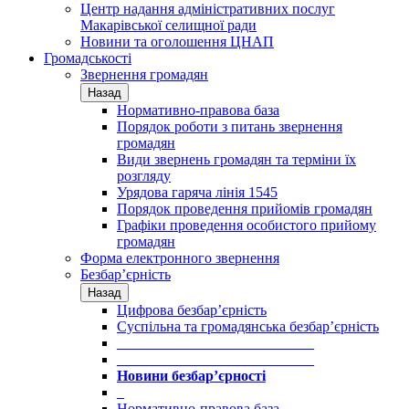
Центр надання адміністративних послуг
Макарівської селищної ради
Новини та оголошення ЦНАП
Громадськості
Звернення громадян
Назад
Нормативно-правова база
Порядок роботи з питань звернення
громадян
Види звернень громадян та терміни їх
розгляду
Урядова гаряча лінія 1545
Порядок проведення прийомів громадян
Графіки проведення особистого прийому
громадян
Форма електронного звернення
Безбар’єрність
Назад
Цифрова безбар’єрність
Суспільна та громадянська безбар’єрність
___________________________
___________________________
Новини безбар’єрності
_
Нормативно-правова база