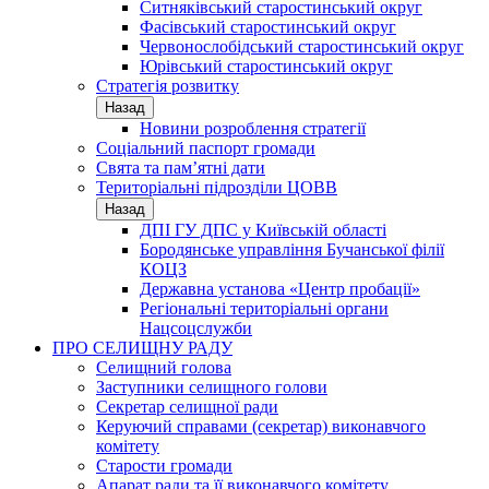
Ситняківський старостинський округ
Фасівський старостинський округ
Червонослобідський старостинський округ
Юрівський старостинський округ
Стратегія розвитку
Назад
Новини розроблення стратегії
Соціальний паспорт громади
Свята та пам’ятні дати
Територіальні підрозділи ЦОВВ
Назад
ДПІ ГУ ДПС у Київській області
Бородянське управління Бучанської філії
КОЦЗ
Державна установа «Центр пробації»
Регіональні територіальні органи
Нацсоцслужби
ПРО СЕЛИЩНУ РАДУ
Селищний голова
Заступники селищного голови
Секретар селищної ради
Керуючий справами (секретар) виконавчого
комітету
Старости громади
Апарат ради та її виконавчого комітету