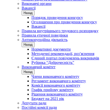
Виконавчі органи
Вакансії
Назад
Порядок проведення конкурсу
Оголошення про проведення конкурсу
Вакансії
Правила внутрішнього трудового розпорядку
Правила етичної поведінки
Антикорупційна діяльність
Назад
Нормативні документи
Методичні рекомендації, роз’яснення
Єдиний портал повідомлень викривачів
Рубрика “Доброчесність”
Виконавчий комітет
Назад
Члени виконавчого комітету
Регламент виконавчого комітету
Комісії виконавчого комітету
Графік прийому комітету
Рішення виконавчого комітету
Бюджет на 2021 рік
Депутати ради
Постійні комісії ради