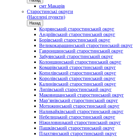
Назад
смт Макарів
Старостинські округи
(Населені пункти)
Назад
Кодрянський старостинський округ
Андріївський старостинський округ
Борівський старостинський округ
Великокарашинський старостинський округ
Гавронщинський старостинський округ
Забуянський старостинський округ
Колонщинський старостинський округ
Комарівський старостинський округ
Копилівський старостинський округ
Королівський старостинський округ
Калинівський старостинський округ
Липівський старостинський округ
Маковищанський старостинський округ
Мар’янівський старостинський округ
Мотижинський старостинський округ
Наливайківський старостинський округ
Небелицький старостинський округ
Ніжиловицький старостинський округ
Пашківський старостинський округ
Плахтянський старостинський округ