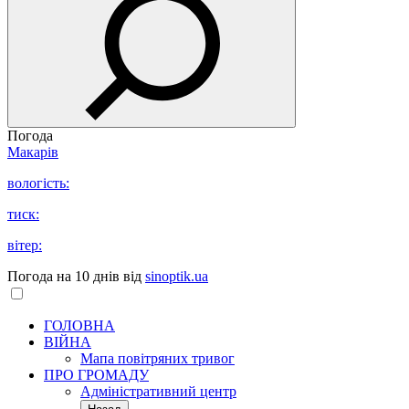
Погода
Макарів
вологість:
тиск:
вітер:
Погода на 10 днів від
sinoptik.ua
ГОЛОВНА
ВІЙНА
Мапа повітряних тривог
ПРО ГРОМАДУ
Aдміністративний центр