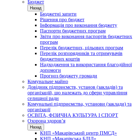
Бюджет
Назад
Бюджетні запити
Рішення про бюджет
Інформація про виконання бюджету
Паспорти бюджетних програм
Звіти про виконання паспортів бюджетних
програм
Перелік бюджетних, цільових програм
Перелік розпорядників та отримувачів
бюджетних коштів
Надходження та використання благодійної
допомоги
Прогноз бюджету громади
Комунальне майно
Довідник підприємств, установ (закладів) та
організацій, що належать до сфери управління
селищної ради
Комунальні підприємства, установи (заклади) та
організації
ОСВІТА, ФІЗИЧНА КУЛЬТУРА І СПОРТ
Охорона здоров’я
Назад
КНП «Макарівський центр ПМСД»
КНП «Макарівська БЛІЛ»