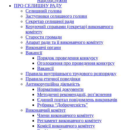
Нацсоцслужби
ПРО СЕЛИЩНУ РАДУ
Селищний голова
Заступники селищного голови
Секретар селищної ради
Керуючий справами (секретар) виконавчого
комітету
Старости громади
Апарат ради та її виконавчого комітету
Виконавчі органи
Вакансії
Порядок проведення конкурсу
Оголошення про проведення конкурсу
Вакансії
Правила внутрішнього трудового розпорядку
Правила етичної поведінки
Антикорупційна діяльність
Нормативні документи
Методичні рекомендації, роз’яснення
Єдиний портал повідомлень викривачів
Рубрика “Доброчесність”
Виконавчий комітет
Члени виконавчого комітету
Регламент виконавчого комітету
Комісії виконавчого комітету