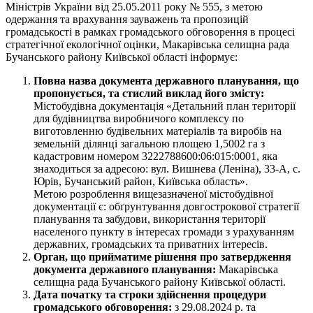
Міністрів України від 25.05.2011 року № 555, з метою
одержання та врахування зауважень та пропозицій
громадськості в рамках громадського обговорення в процесі
стратегічної екологічної оцінки, Макарівська селищна рада
Бучанського району Київської області інформує:
Повна назва документа державного планування, що
пропонується, та стислий виклад його змісту:
Містобудівна документація «Детальний план території
для будівництва виробничого комплексу по
виготовленню будівельних матеріалів та виробів на
земельній ділянці загальною площею 1,5002 га з
кадастровим номером 3222788600:06:015:0001, яка
знаходиться за адресою: вул. Вишнева (Леніна), 33-А, с.
Юрів, Бучанський район, Київська область».
Метою розроблення вищезазначеної містобудівної
документації є: обґрунтування довгострокової стратегії
планування та забудови, використання території
населеного пункту в інтересах громади з урахуванням
державних, громадських та приватних інтересів.
Орган, що прийматиме рішення про затвердження
документа державного планування:
Макарівська
селищна рада Бучанського району Київської області.
Дата початку та строки здійснення процедури
громадського обговорення:
з 29.08.2024 р. та