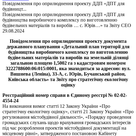
Повідомлення про оприлюднення проекту ДДП «ДПТ для
будівницт...
Повідомлення про оприлюднення проекту ДДП «ДПТ для
будівництва виробничого комплексу по виготовленню
будівельних матеріалів та виробів … с. Юрів…» та Звіту СЕО
29.08.2024
Повідомлення про оприлюднення проекту документа
державного планування «Детальний план території для
будівництва виробничого комплексу по виготовленню
будівельних матеріалів та виробів на земельній ділянці
загальною площею 1,5002 га з кадастровим номером
3222788600:06:015:0001, яка знаходиться за адресою: вул.
Вишнева (Леніна), 33-А, с. Юрів, Бучанський район,
Київська область» та Звіту про стратегічну екологічну
оцінку
Реєстраційний номер справи в Єдиному реєстрі № 02-02-
4554-24
На виконання вимог статті 12 Закону України «Про
стратегічну екологічну оцінку», статті 21 Закону України «Про
регулювання містобудівної діяльності», «Порядку проведення
громадських слухань щодо врахування громадських інтересів
під час розроблення проектів містобудівної документації на
місцевому рівні», затвердженого постановою Кабінету