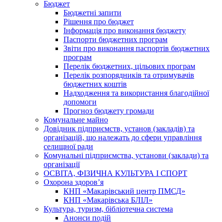
Бюджет
Бюджетні запити
Рішення про бюджет
Інформація про виконання бюджету
Паспорти бюджетних програм
Звіти про виконання паспортів бюджетних
програм
Перелік бюджетних, цільових програм
Перелік розпорядників та отримувачів
бюджетних коштів
Надходження та використання благодійної
допомоги
Прогноз бюджету громади
Комунальне майно
Довідник підприємств, установ (закладів) та
організацій, що належать до сфери управління
селищної ради
Комунальні підприємства, установи (заклади) та
організації
ОСВІТА, ФІЗИЧНА КУЛЬТУРА І СПОРТ
Охорона здоров’я
КНП «Макарівський центр ПМСД»
КНП «Макарівська БЛІЛ»
Культура, туризм, бібліотечна система
Анонси подій