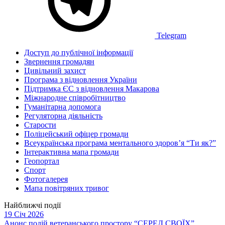
Telegram
Доступ до публічної інформації
Звернення громадян
Цивільний захист
Програма з відновлення України
Підтримка ЄС з відновлення Макарова
Міжнародне співробітництво
Гуманітарна допомога
Регуляторна діяльність
Старости
Поліцейський офіцер громади
Всеукраїнська програма ментального здоров’я “Ти як?”
Інтерактивна мапа громади
Геопортал
Спорт
Фотогалерея
Мапа повітряних тривог
Найближчі події
19 Січ 2026
Анонс подій ветеранського простору “СЕРЕД СВОЇХ”