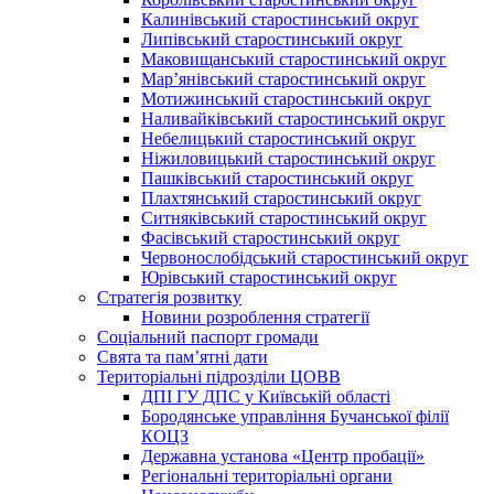
Калинівський старостинський округ
Липівський старостинський округ
Маковищанський старостинський округ
Мар’янівський старостинський округ
Мотижинський старостинський округ
Наливайківський старостинський округ
Небелицький старостинський округ
Ніжиловицький старостинський округ
Пашківський старостинський округ
Плахтянський старостинський округ
Ситняківський старостинський округ
Фасівський старостинський округ
Червонослобідський старостинський округ
Юрівський старостинський округ
Стратегія розвитку
Новини розроблення стратегії
Соціальний паспорт громади
Свята та пам’ятні дати
Територіальні підрозділи ЦОВВ
ДПІ ГУ ДПС у Київській області
Бородянське управління Бучанської філії
КОЦЗ
Державна установа «Центр пробації»
Регіональні територіальні органи