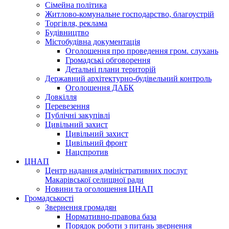
Сімейна політика
Житлово-комунальне господарство, благоустрій
Торгівля, реклама
Будівництво
Містобудівна документація
Оголошення про проведення гром. слухань
Громадські обговорення
Детальні плани територій
Державний архітектурно-будівельний контроль
Оголошення ДАБК
Довкілля
Перевезення
Публічні закупівлі
Цивільний захист
Цивільний захист
Цивільний фронт
Нацспротив
ЦНАП
Центр надання адміністративних послуг
Макарівської селищної ради
Новини та оголошення ЦНАП
Громадськості
Звернення громадян
Нормативно-правова база
Порядок роботи з питань звернення