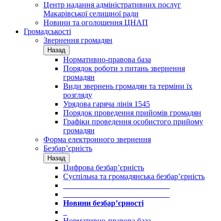
Центр надання адміністративних послуг
Макарівської селищної ради
Новини та оголошення ЦНАП
Громадськості
Звернення громадян
Назад
Нормативно-правова база
Порядок роботи з питань звернення
громадян
Види звернень громадян та терміни їх
розгляду
Урядова гаряча лінія 1545
Порядок проведення прийомів громадян
Графіки проведення особистого прийому
громадян
Форма електронного звернення
Безбар’єрність
Назад
Цифрова безбар’єрність
Суспільна та громадянська безбар’єрність
___________________________
___________________________
Новини безбар’єрності
_
Нормативно-правова база