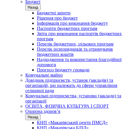
Бюджет
Назад
Бюджетні запити
Рішення про бюджет
Інформація про виконання бюджету
Паспорти бюджетних програм
Звіти про виконання паспортів бюджетних
програм
Перелік бюджетних, цільових програм
Перелік розпорядників та отримувачів
бюджетних коштів
Надходження та використання благодійної
допомоги
Прогноз бюджету громади
Комунальне майно
Довідник підприємств, установ (закладів) та
організацій, що належать до сфери управління
селищної ради
Комунальні підприємства, установи (заклади) та
організації
ОСВІТА, ФІЗИЧНА КУЛЬТУРА І СПОРТ
Охорона здоров’я
Назад
КНП «Макарівський центр ПМСД»
КНП «Макарівська БЛІЛ»