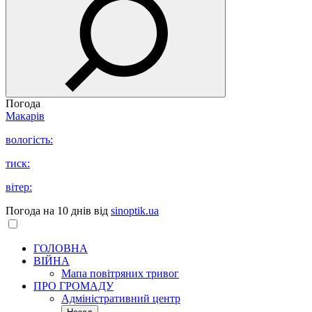
Погода
Макарів
вологість:
тиск:
вітер:
Погода на 10 днів від
sinoptik.ua
ГОЛОВНА
ВІЙНА
Мапа повітряних тривог
ПРО ГРОМАДУ
Aдміністративний центр