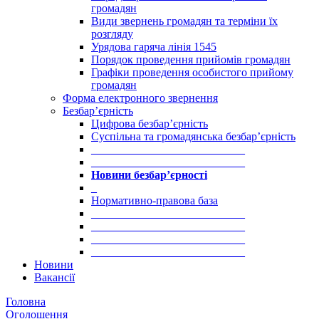
громадян
Види звернень громадян та терміни їх
розгляду
Урядова гаряча лінія 1545
Порядок проведення прийомів громадян
Графіки проведення особистого прийому
громадян
Форма електронного звернення
Безбар’єрність
Цифрова безбар’єрність
Суспільна та громадянська безбар’єрність
___________________________
___________________________
Новини безбар’єрності
_
Нормативно-правова база
___________________________
___________________________
___________________________
___________________________
Новини
Вакансії
Головна
Оголошення