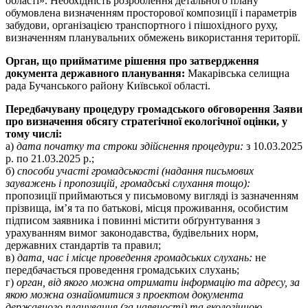
області». Необхідність розроблення детального плану
обумовлена визначенням просторової композиції і параметрів
забудови, організацією транспортного і пішохідного руху,
визначенням планувальних обмежень використання території.
Орган, що прийматиме рішення про затвердження
документа державного планування:
Макарівська селищна
рада Бучанського району Київської області.
Передбачувану процедуру громадського обговорення Заяви
про визначення обсягу стратегічної екологічної оцінки, у
тому числі:
а)
дата початку та строки здійснення процедури:
з 10.03.2025
р. по 21.03.2025 р.;
б)
способи участі громадськості (надання письмових
зауважень і пропозицій, громадські слухання тощо):
пропозиції приймаються у письмовому вигляді із зазначенням
прізвища, ім’я та по батькові, місця проживання, особистим
підписом заявника і повинні містити обґрунтування з
урахуванням вимог законодавства, будівельних норм,
державних стандартів та правил;
в)
дата, час і місце проведення громадських слухань:
не
передбачається проведення громадських слухань;
г)
орган, від якого можна отримати інформацію та адресу, за
якою можна ознайомитися з проектом документа
державного планування (за наявності) та екологічною