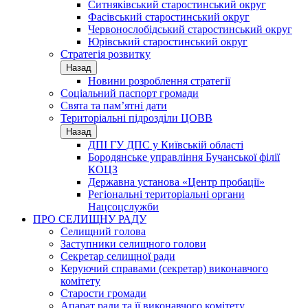
Ситняківський старостинський округ
Фасівський старостинський округ
Червонослобідський старостинський округ
Юрівський старостинський округ
Стратегія розвитку
Назад
Новини розроблення стратегії
Соціальний паспорт громади
Свята та пам’ятні дати
Територіальні підрозділи ЦОВВ
Назад
ДПІ ГУ ДПС у Київській області
Бородянське управління Бучанської філії
КОЦЗ
Державна установа «Центр пробації»
Регіональні територіальні органи
Нацсоцслужби
ПРО СЕЛИЩНУ РАДУ
Селищний голова
Заступники селищного голови
Секретар селищної ради
Керуючий справами (секретар) виконавчого
комітету
Старости громади
Апарат ради та її виконавчого комітету