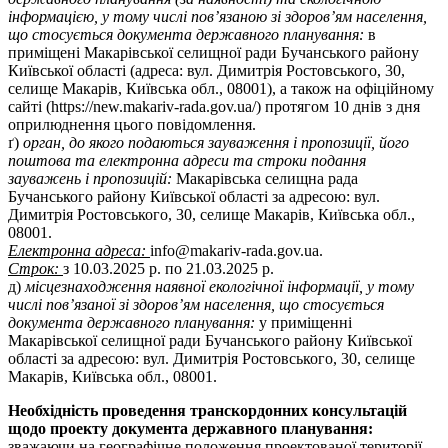
інформацією, у тому числі пов’язаною зі здоров’ям населення,
що стосується документа державного планування:
в
приміщені Макарівської селищної ради Бучанського району
Київської області (адреса: вул. Димитрія Ростовського, 30,
селище Макарів, Київська обл., 08001), а також на офіційному
сайті (https://new.makariv-rada.gov.ua/) протягом 10 днів з дня
оприлюднення цього повідомлення.
ґ)
орган, до якого подаються зауваження і пропозиції, його
поштова та електронна адреси та строки подання
зауважень і пропозицій:
Макарівська селищна рада
Бучанського району Київської області за адресою: вул.
Димитрія Ростовського, 30, селище Макарів, Київська обл.,
08001.
Електронна адреса:
info@makariv-rada.gov.ua.
Строк:
з 10.03.2025 р. по 21.03.2025 р.
д)
місцезнаходження наявної екологічної інформації, у тому
числі пов’язаної зі здоров’ям населення, що стосується
документа державного планування:
у приміщенні
Макарівської селищної ради Бучанського району Київської
області за адресою: вул. Димитрія Ростовського, 30, селище
Макарів, Київська обл., 08001.
Необхідність проведення транскордонних консультацій
щодо проекту документа державного планування:
зважаючи на географічне положення проектованої території