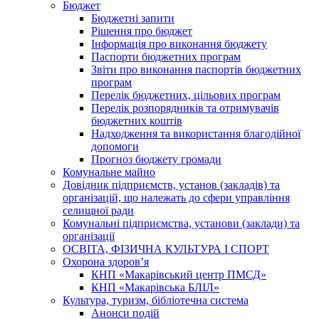
Бюджет
Бюджетні запити
Рішення про бюджет
Інформація про виконання бюджету
Паспорти бюджетних програм
Звіти про виконання паспортів бюджетних
програм
Перелік бюджетних, цільових програм
Перелік розпорядників та отримувачів
бюджетних коштів
Надходження та використання благодійної
допомоги
Прогноз бюджету громади
Комунальне майно
Довідник підприємств, установ (закладів) та
організацій, що належать до сфери управління
селищної ради
Комунальні підприємства, установи (заклади) та
організації
ОСВІТА, ФІЗИЧНА КУЛЬТУРА І СПОРТ
Охорона здоров’я
КНП «Макарівський центр ПМСД»
КНП «Макарівська БЛІЛ»
Культура, туризм, бібліотечна система
Анонси подій