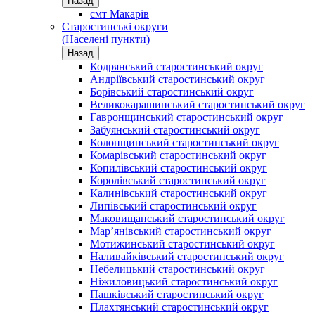
Назад
смт Макарів
Старостинські округи
(Населені пункти)
Назад
Кодрянський старостинський округ
Андріївський старостинський округ
Борівський старостинський округ
Великокарашинський старостинський округ
Гавронщинський старостинський округ
Забуянський старостинський округ
Колонщинський старостинський округ
Комарівський старостинський округ
Копилівський старостинський округ
Королівський старостинський округ
Калинівський старостинський округ
Липівський старостинський округ
Маковищанський старостинський округ
Мар’янівський старостинський округ
Мотижинський старостинський округ
Наливайківський старостинський округ
Небелицький старостинський округ
Ніжиловицький старостинський округ
Пашківський старостинський округ
Плахтянський старостинський округ