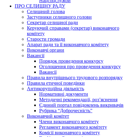
Нацсоцслужби
ПРО СЕЛИЩНУ РАДУ
Селищний голова
Заступники селищного голови
Секретар селищної ради
Керуючий справами (секретар) виконавчого
комітету
Старости громади
Апарат ради та її виконавчого комітету
Виконавчі органи
Вакансії
Порядок проведення конкурсу
Оголошення про проведення конкурсу
Вакансії
Правила внутрішнього трудового розпорядку
Правила етичної поведінки
Антикорупційна діяльність
Нормативні документи
Методичні рекомендації, роз’яснення
Єдиний портал повідомлень викривачів
Рубрика “Доброчесність”
Виконавчий комітет
Члени виконавчого комітету
Регламент виконавчого комітету
Комісії виконавчого комітету