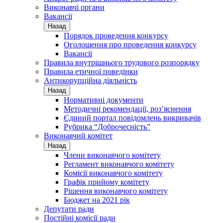
Виконавчі органи
Вакансії
Назад
Порядок проведення конкурсу
Оголошення про проведення конкурсу
Вакансії
Правила внутрішнього трудового розпорядку
Правила етичної поведінки
Антикорупційна діяльність
Назад
Нормативні документи
Методичні рекомендації, роз’яснення
Єдиний портал повідомлень викривачів
Рубрика “Доброчесність”
Виконавчий комітет
Назад
Члени виконавчого комітету
Регламент виконавчого комітету
Комісії виконавчого комітету
Графік прийому комітету
Рішення виконавчого комітету
Бюджет на 2021 рік
Депутати ради
Постійні комісії ради