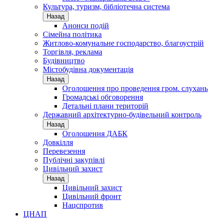
Культура, туризм, бібліотечна система
Назад
Анонси подій
Сімейна політика
Житлово-комунальне господарство, благоустрій
Торгівля, реклама
Будівництво
Містобудівна документація
Назад
Оголошення про проведення гром. слухань
Громадські обговорення
Детальні плани територій
Державний архітектурно-будівельний контроль
Назад
Оголошення ДАБК
Довкілля
Перевезення
Публічні закупівлі
Цивільний захист
Назад
Цивільний захист
Цивільний фронт
Нацспротив
ЦНАП