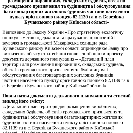
розміщення виробничих, складських будівель, об’єктів
громадського призначення та будівництва і обслуговування
багатоквартирних житлових будинків частини населеного
пункту орієнтовною площею 82,1139 га в с. Березівка
Бучанського району Київської області»
Відповідно до Закону України «Про стратегічну екологічну
оцінку» з метою одержання та врахування пропозицій і
зауважень громадськості Макарівська селищна рада
Бучанського району Київської області оприлюднює Заяву про
визначення обсягу стратегічної екологічної оцінки проекту
документа державного планування – «Детальний план
території для розміщення виробничих, складських будівель,
об’єктів громадського призначення та будівництва і
обслуговування багатоквартирних житлових будинків
частини населеного пункту орієнтовною площею 82,1139 га в
с. Березівка Бучанського району Київської області».
Повна назва документа державного планування та стислий
виклад його змісту:
«Детальний план території для розміщення виробничих,
складських будівель, об’єктів громадського призначення та
будівництва і обслуговування багатоквартирних житлових
будинків частини населеного пункту орієнтовною площею
82,1139 га в с. Березівка Бучанського району Київської