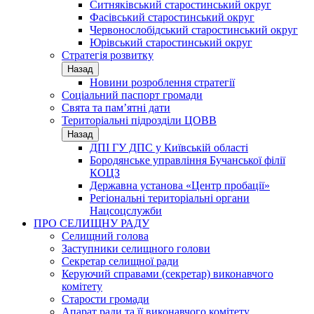
Ситняківський старостинський округ
Фасівський старостинський округ
Червонослобідський старостинський округ
Юрівський старостинський округ
Стратегія розвитку
Назад
Новини розроблення стратегії
Соціальний паспорт громади
Свята та пам’ятні дати
Територіальні підрозділи ЦОВВ
Назад
ДПІ ГУ ДПС у Київській області
Бородянське управління Бучанської філії
КОЦЗ
Державна установа «Центр пробації»
Регіональні територіальні органи
Нацсоцслужби
ПРО СЕЛИЩНУ РАДУ
Селищний голова
Заступники селищного голови
Секретар селищної ради
Керуючий справами (секретар) виконавчого
комітету
Старости громади
Апарат ради та її виконавчого комітету