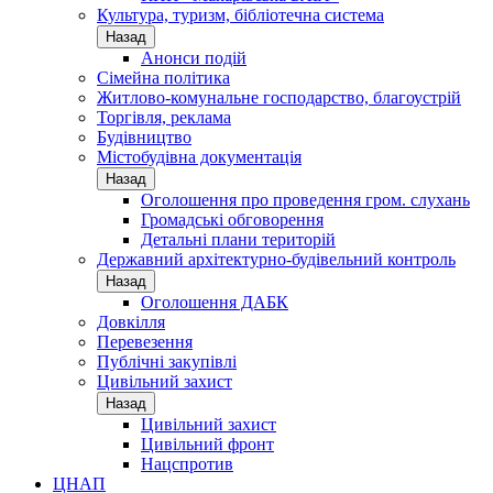
Культура, туризм, бібліотечна система
Назад
Анонси подій
Сімейна політика
Житлово-комунальне господарство, благоустрій
Торгівля, реклама
Будівництво
Містобудівна документація
Назад
Оголошення про проведення гром. слухань
Громадські обговорення
Детальні плани територій
Державний архітектурно-будівельний контроль
Назад
Оголошення ДАБК
Довкілля
Перевезення
Публічні закупівлі
Цивільний захист
Назад
Цивільний захист
Цивільний фронт
Нацспротив
ЦНАП