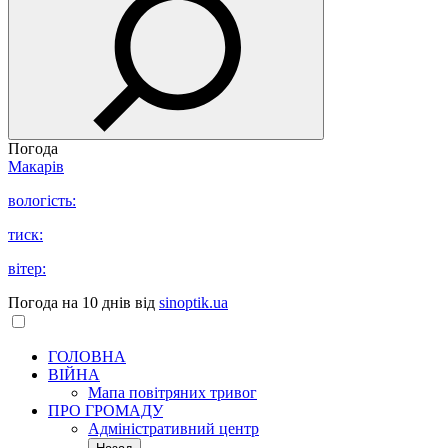
Погода
Макарів
вологість:
тиск:
вітер:
Погода на 10 днів від
sinoptik.ua
ГОЛОВНА
ВІЙНА
Мапа повітряних тривог
ПРО ГРОМАДУ
Aдміністративний центр