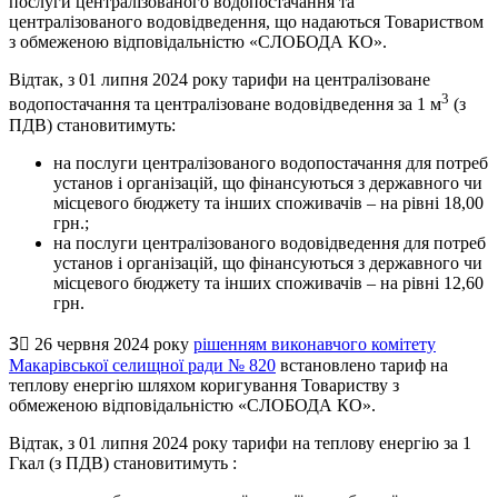
послуги централізованого водопостачання та
централізованого водовідведення, що надаються Товариством
з обмеженою відповідальністю «СЛОБОДА КО».
Відтак, з 01 липня 2024 року тарифи на централізоване
3
водопостачання та централізоване водовідведення за 1 м
(з
ПДВ) становитимуть:
на послуги централізованого водопостачання для потреб
установ і організацій, що фінансуються з державного чи
місцевого бюджету та інших споживачів – на рівні 18,00
грн.;
на послуги централізованого водовідведення для потреб
установ і організацій, що фінансуються з державного чи
місцевого бюджету та інших споживачів – на рівні 12,60
грн.
3⃣ 26 червня 2024 року
рішенням виконавчого комітету
Макарівської селищної ради № 820
встановлено тариф на
теплову енергію шляхом коригування Товариству з
обмеженою відповідальністю «СЛОБОДА КО».
Відтак, з 01 липня 2024 року тарифи на теплову енергію за 1
Гкал (з ПДВ) становитимуть :