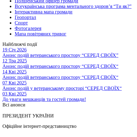
Поліцейський офіцер громади
Всеукраїнська програма ментального здоров’я “Ти як?”
Інтерактивна мапа громади
Геопортал
Спорт
Фотогалерея
Мапа повітряних тривог
Найближчі події
19 Січ 2026
Анонс подій ветеранського простору “СЕРЕД СВОЇХ”
12 Тра 2025
Анонс подій ветеранського простору “СЕРЕД СВОЇХ“
14 Кві 2025
Анонс подій ветеранського простору “СЕРЕД СВОЇХ“
07 Кві 2025
Анонс подій у ветеранському просторі “СЕРЕД СВОЇХ“
03 Кві 2025
До уваги мешканців та гостей громади!
Всі анонси
ПРЕЗИДЕНТ УКРАЇНИ
Офіційне інтернет-представництво