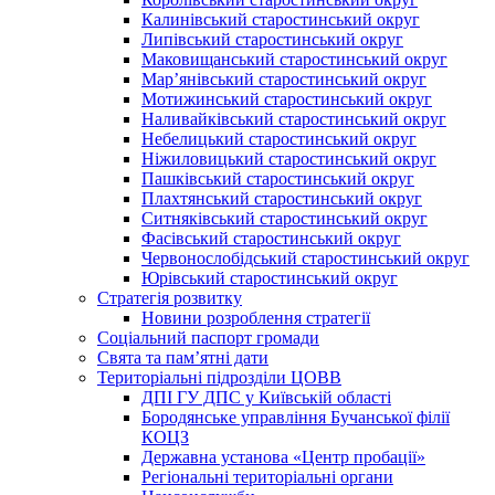
Калинівський старостинський округ
Липівський старостинський округ
Маковищанський старостинський округ
Мар’янівський старостинський округ
Мотижинський старостинський округ
Наливайківський старостинський округ
Небелицький старостинський округ
Ніжиловицький старостинський округ
Пашківський старостинський округ
Плахтянський старостинський округ
Ситняківський старостинський округ
Фасівський старостинський округ
Червонослобідський старостинський округ
Юрівський старостинський округ
Стратегія розвитку
Новини розроблення стратегії
Соціальний паспорт громади
Свята та пам’ятні дати
Територіальні підрозділи ЦОВВ
ДПІ ГУ ДПС у Київській області
Бородянське управління Бучанської філії
КОЦЗ
Державна установа «Центр пробації»
Регіональні територіальні органи