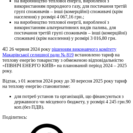
на виробництво теплової енергії, виробленої з
використанням природного газу, для постачання третій
групі споживачів – інші (комерційні) споживачі (крім
населення) у розмірі 4 067,16 грн.;
на виробництво теплової енергії, виробленої з
використанням альтернативних видів палива, для
постачання третій групі споживачів – інші (комерційні)
споживачі (крім населення) у розмірі 3 016,80 грн.
4⃣ 26 червня 2024 року
рішенням виконавчого комітету
Макарівської селищної ради № 819
встановлено тариф на
теплову енергію товариству з обмеженою відповідальністю
«ПІВНІЧ ЕНЕРГО КИЇВ» на планований період 2024 – 2025
року.
Відтак, з 01 жовтня 2024 року до 30 вересня 2025 року тариф
на теплову енергію становитиме:
для потреб установ та організацій, що фінансуються з
державного чи місцевого бюджету, у розмірі 4 245 грн.90
коп.(без ПДВ).
Поділитись: