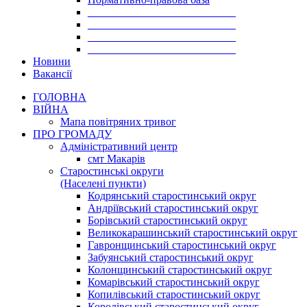
___________________________
___________________________
___________________________
___________________________
Новини
Вакансії
ГОЛОВНА
ВІЙНА
Мапа повітряних тривог
ПРО ГРОМАДУ
Aдміністративний центр
смт Макарів
Старостинські округи
(Населені пункти)
Кодрянський старостинський округ
Андріївський старостинський округ
Борівський старостинський округ
Великокарашинський старостинський округ
Гавронщинський старостинський округ
Забуянський старостинський округ
Колонщинський старостинський округ
Комарівський старостинський округ
Копилівський старостинський округ
Королівський старостинський округ