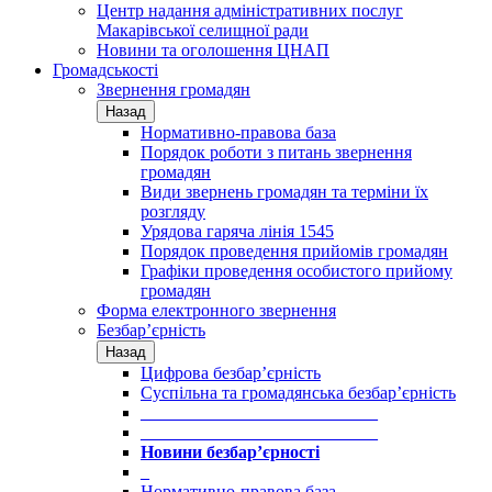
Центр надання адміністративних послуг
Макарівської селищної ради
Новини та оголошення ЦНАП
Громадськості
Звернення громадян
Назад
Нормативно-правова база
Порядок роботи з питань звернення
громадян
Види звернень громадян та терміни їх
розгляду
Урядова гаряча лінія 1545
Порядок проведення прийомів громадян
Графіки проведення особистого прийому
громадян
Форма електронного звернення
Безбар’єрність
Назад
Цифрова безбар’єрність
Суспільна та громадянська безбар’єрність
___________________________
___________________________
Новини безбар’єрності
_
Нормативно-правова база