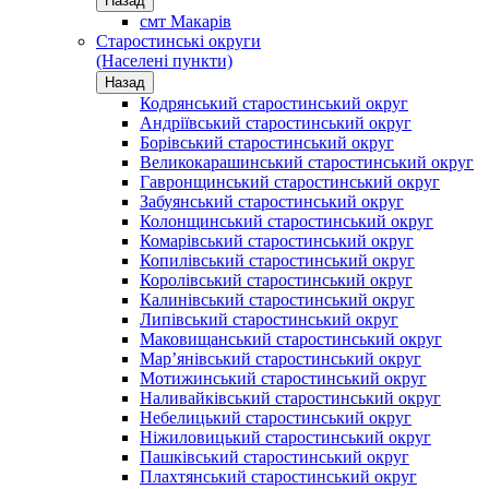
Назад
смт Макарів
Старостинські округи
(Населені пункти)
Назад
Кодрянський старостинський округ
Андріївський старостинський округ
Борівський старостинський округ
Великокарашинський старостинський округ
Гавронщинський старостинський округ
Забуянський старостинський округ
Колонщинський старостинський округ
Комарівський старостинський округ
Копилівський старостинський округ
Королівський старостинський округ
Калинівський старостинський округ
Липівський старостинський округ
Маковищанський старостинський округ
Мар’янівський старостинський округ
Мотижинський старостинський округ
Наливайківський старостинський округ
Небелицький старостинський округ
Ніжиловицький старостинський округ
Пашківський старостинський округ
Плахтянський старостинський округ