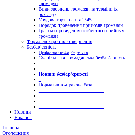
громадян
Види звернень громадян та терміни їх
розгляду
Урядова гаряча лінія 1545
Порядок проведення прийомів громадян
Графіки проведення особистого прийому
громадян
Форма електронного звернення
Безбар’єрність
Цифрова безбар’єрність
Суспільна та громадянська безбар’єрність
___________________________
___________________________
Новини безбар’єрності
_
Нормативно-правова база
___________________________
___________________________
___________________________
___________________________
Новини
Вакансії
Головна
Оголошення