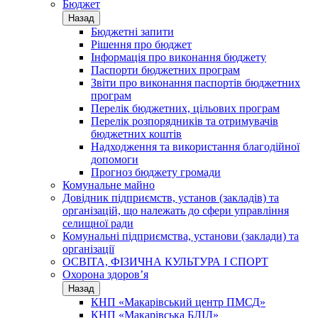
Бюджет
Назад
Бюджетні запити
Рішення про бюджет
Інформація про виконання бюджету
Паспорти бюджетних програм
Звіти про виконання паспортів бюджетних
програм
Перелік бюджетних, цільових програм
Перелік розпорядників та отримувачів
бюджетних коштів
Надходження та використання благодійної
допомоги
Прогноз бюджету громади
Комунальне майно
Довідник підприємств, установ (закладів) та
організацій, що належать до сфери управління
селищної ради
Комунальні підприємства, установи (заклади) та
організації
ОСВІТА, ФІЗИЧНА КУЛЬТУРА І СПОРТ
Охорона здоров’я
Назад
КНП «Макарівський центр ПМСД»
КНП «Макарівська БЛІЛ»