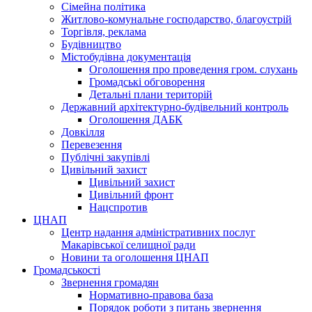
Сімейна політика
Житлово-комунальне господарство, благоустрій
Торгівля, реклама
Будівництво
Містобудівна документація
Оголошення про проведення гром. слухань
Громадські обговорення
Детальні плани територій
Державний архітектурно-будівельний контроль
Оголошення ДАБК
Довкілля
Перевезення
Публічні закупівлі
Цивільний захист
Цивільний захист
Цивільний фронт
Нацспротив
ЦНАП
Центр надання адміністративних послуг
Макарівської селищної ради
Новини та оголошення ЦНАП
Громадськості
Звернення громадян
Нормативно-правова база
Порядок роботи з питань звернення