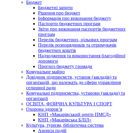
Бюджет
Бюджетні запити
Рішення про бюджет
Інформація про виконання бюджету
Паспорти бюджетних програм
Звіти про виконання паспортів бюджетних
програм
Перелік бюджетних, цільових програм
Перелік розпорядників та отримувачів
бюджетних коштів
Надходження та використання благодійної
допомоги
Прогноз бюджету громади
Комунальне майно
Довідник підприємств, установ (закладів) та
організацій, що належать до сфери управління
селищної ради
Комунальні підприємства, установи (заклади) та
організації
ОСВІТА, ФІЗИЧНА КУЛЬТУРА І СПОРТ
Охорона здоров’я
КНП «Макарівський центр ПМСД»
КНП «Макарівська БЛІЛ»
Культура, туризм, бібліотечна система
Анонси подій