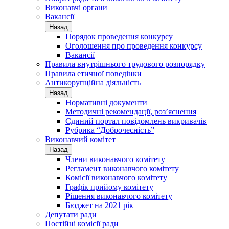
Виконавчі органи
Вакансії
Назад
Порядок проведення конкурсу
Оголошення про проведення конкурсу
Вакансії
Правила внутрішнього трудового розпорядку
Правила етичної поведінки
Антикорупційна діяльність
Назад
Нормативні документи
Методичні рекомендації, роз’яснення
Єдиний портал повідомлень викривачів
Рубрика “Доброчесність”
Виконавчий комітет
Назад
Члени виконавчого комітету
Регламент виконавчого комітету
Комісії виконавчого комітету
Графік прийому комітету
Рішення виконавчого комітету
Бюджет на 2021 рік
Депутати ради
Постійні комісії ради