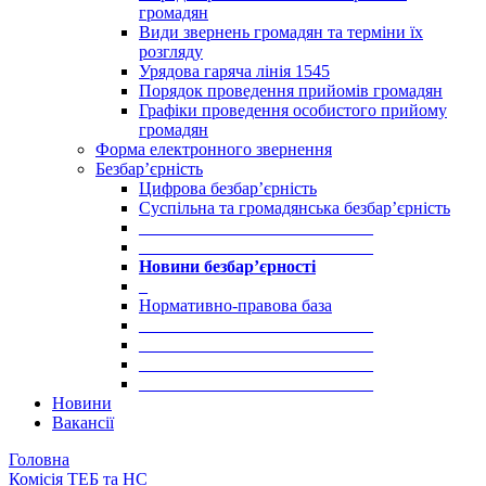
громадян
Види звернень громадян та терміни їх
розгляду
Урядова гаряча лінія 1545
Порядок проведення прийомів громадян
Графіки проведення особистого прийому
громадян
Форма електронного звернення
Безбар’єрність
Цифрова безбар’єрність
Суспільна та громадянська безбар’єрність
___________________________
___________________________
Новини безбар’єрності
_
Нормативно-правова база
___________________________
___________________________
___________________________
___________________________
Новини
Вакансії
Головна
Комісія ТЕБ та НС