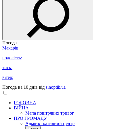
Погода
Макарів
вологість:
тиск:
вітер:
Погода на 10 днів від
sinoptik.ua
ГОЛОВНА
ВІЙНА
Мапа повітряних тривог
ПРО ГРОМАДУ
Aдміністративний центр