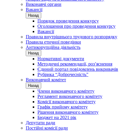
Виконавчі органи
Вакансії
Назад
Порядок проведення конкурсу
Оголошення про проведення конкурсу
Вакансії
Правила внутрішнього трудового розпорядку
Правила етичної поведінки
Антикорупційна діяльність
Назад
Нормативні документи
Методичні рекомендації, роз’яснення
Єдиний портал повідомлень викривачів
Рубрика “Доброчесність”
Виконавчий комітет
Назад
Члени виконавчого комітету
Регламент виконавчого комітету
Комісії виконавчого комітету
Графік прийому комітету
Рішення виконавчого комітету
Бюджет на 2021 рік
Депутати ради
Постійні комісії ради