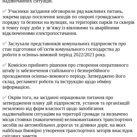
надзвичайних ситуацій.
✅ Учасники засідання обговорили ряд важливих питань,
зокрема щодо посилення заходів по охороні громадського
порядку та безпеки на вулицях, на територіях парків та скверів
в темну пору доби у зв’язку із віяловими та аварійними
відключеннями електропостачання.
✅ Заслухали представників комунальних підприємств про
стан підготовки об’єктів комунального господарства до
роботи в осінньо-зимовий період 2022/2023 року.
✅ Комісією прийнято рішення про створення оперативного
штабу із забезпечення стабільного і безперебійного
проходження осінньо-зимового періоду. Затверджено його
склад, регламент роботи та інструкцію щодо обміну
інформацією.
✅ Окрім того, на засіданні опрацювали питання про
затвердження плану дій підприємств, установ та організацій
незалежно від форм власності щодо запобігання
надзвичайним ситуаціям на території громади та визначено
місця стоянки (накопичення) великовантажних транспортних
засобів на автомобільних дорогах та ділянки доріг, на яких
найбільш ймовірні утворення транспортних заторів внаслідок
снігових заметів.