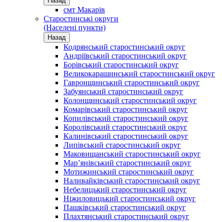
Назад
смт Макарів
Старостинські округи
(Населені пункти)
Назад
Кодрянський старостинський округ
Андріївський старостинський округ
Борівський старостинський округ
Великокарашинський старостинський округ
Гавронщинський старостинський округ
Забуянський старостинський округ
Колонщинський старостинський округ
Комарівський старостинський округ
Копилівський старостинський округ
Королівський старостинський округ
Калинівський старостинський округ
Липівський старостинський округ
Маковищанський старостинський округ
Мар’янівський старостинський округ
Мотижинський старостинський округ
Наливайківський старостинський округ
Небелицький старостинський округ
Ніжиловицький старостинський округ
Пашківський старостинський округ
Плахтянський старостинський округ