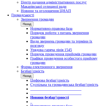
Центр надання адміністративних послуг
Макарівської селищної ради
Новини та оголошення ЦНАП
Громадськості
Звернення громадян
Назад
Нормативно-правова база
Порядок роботи з питань звернення
громадян
Види звернень громадян та терміни їх
розгляду
Урядова гаряча лінія 1545
Порядок проведення прийомів громадян
Графіки проведення особистого прийому
громадян
Форма електронного звернення
Безбар’єрність
Назад
Цифрова безбар’єрність
Суспільна та громадянська безбар’єрність
___________________________
___________________________
Новини безбар’єрності
_
Нормативно-правова база