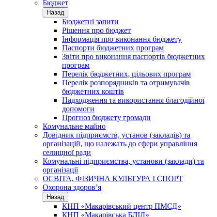
Бюджет
Назад
Бюджетні запити
Рішення про бюджет
Інформація про виконання бюджету
Паспорти бюджетних програм
Звіти про виконання паспортів бюджетних
програм
Перелік бюджетних, цільових програм
Перелік розпорядників та отримувачів
бюджетних коштів
Надходження та використання благодійної
допомоги
Прогноз бюджету громади
Комунальне майно
Довідник підприємств, установ (закладів) та
організацій, що належать до сфери управління
селищної ради
Комунальні підприємства, установи (заклади) та
організації
ОСВІТА, ФІЗИЧНА КУЛЬТУРА І СПОРТ
Охорона здоров’я
Назад
КНП «Макарівський центр ПМСД»
КНП «Макарівська БЛІЛ»