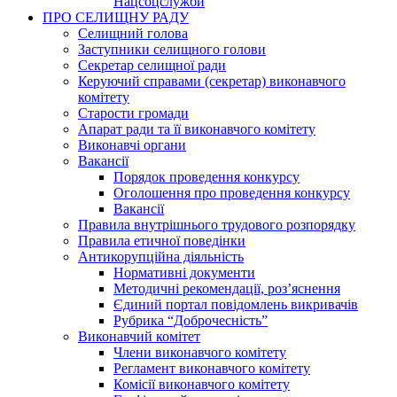
Нацсоцслужби
ПРО СЕЛИЩНУ РАДУ
Селищний голова
Заступники селищного голови
Секретар селищної ради
Керуючий справами (секретар) виконавчого
комітету
Старости громади
Апарат ради та її виконавчого комітету
Виконавчі органи
Вакансії
Порядок проведення конкурсу
Оголошення про проведення конкурсу
Вакансії
Правила внутрішнього трудового розпорядку
Правила етичної поведінки
Антикорупційна діяльність
Нормативні документи
Методичні рекомендації, роз’яснення
Єдиний портал повідомлень викривачів
Рубрика “Доброчесність”
Виконавчий комітет
Члени виконавчого комітету
Регламент виконавчого комітету
Комісії виконавчого комітету