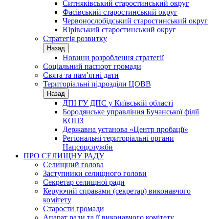
Ситняківський старостинський округ
Фасівський старостинський округ
Червонослобідський старостинський округ
Юрівський старостинський округ
Стратегія розвитку
Назад
Новини розроблення стратегії
Соціальний паспорт громади
Свята та пам’ятні дати
Територіальні підрозділи ЦОВВ
Назад
ДПІ ГУ ДПС у Київській області
Бородянське управління Бучанської філії
КОЦЗ
Державна установа «Центр пробації»
Регіональні територіальні органи
Нацсоцслужби
ПРО СЕЛИЩНУ РАДУ
Селищний голова
Заступники селищного голови
Секретар селищної ради
Керуючий справами (секретар) виконавчого
комітету
Старости громади
Апарат ради та її виконавчого комітету