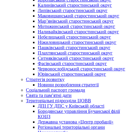
Калинівський старостинський округ
Липівський старостинський округ
Маковищанський старостинський округ
Мар’янівський старостинський округ
Мотижинський старостинський округ
Наливайківський старостинський округ
Небелицький старостинський округ
Ніжиловицький старостинський округ
Пашківський старостинський округ
Плахтянський старостинський округ
Ситняківський старостинський округ
Фасівський старостинський округ
Червонослобідський старостинський округ
Юрівський старостинський округ
Стратегія розвитку
Новини розроблення стратегії
Соціальний паспорт громади
Свята та пам’ятні дати
Територіальні підрозділи ЦОВВ
ДПІ ГУ ДПС у Київській області
Бородянське управління Бучанської філії
КОЦЗ
Державна установа «Центр пробації»
Регіональні територіальні органи