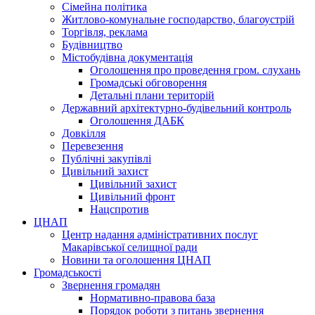
Сімейна політика
Житлово-комунальне господарство, благоустрій
Торгівля, реклама
Будівництво
Містобудівна документація
Оголошення про проведення гром. слухань
Громадські обговорення
Детальні плани територій
Державний архітектурно-будівельний контроль
Оголошення ДАБК
Довкілля
Перевезення
Публічні закупівлі
Цивільний захист
Цивільний захист
Цивільний фронт
Нацспротив
ЦНАП
Центр надання адміністративних послуг
Макарівської селищної ради
Новини та оголошення ЦНАП
Громадськості
Звернення громадян
Нормативно-правова база
Порядок роботи з питань звернення