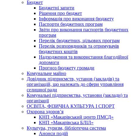
Бюджет
Бюджетні запити
Рішення про бюджет
Інформація про виконання бюджету
Паспорти бюджетних програм
Звіти про виконання паспортів бюджетних
програм
Перелік бюджетних, цільових програм
Перелік розпорядників та отримувачів
бюджетних коштів
Надходження та використання благодійної
допомоги
Прогноз бюджету громади
Комунальне майно
Довідник підприємств, установ (закладів) та
організацій, що належать до сфери управління
селищної ради
Комунальні підприємства, установи (заклади) та
організації
ОСВІТА, ФІЗИЧНА КУЛЬТУРА І СПОРТ
Охорона здоров’я
КНП «Макарівський центр ПМСД»
КНП «Макарівська БЛІЛ»
Культура, туризм, бібліотечна система
Анонси подій