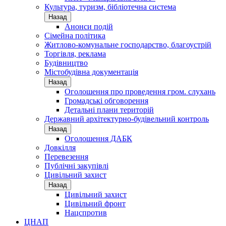
Культура, туризм, бібліотечна система
Назад
Анонси подій
Сімейна політика
Житлово-комунальне господарство, благоустрій
Торгівля, реклама
Будівництво
Містобудівна документація
Назад
Оголошення про проведення гром. слухань
Громадські обговорення
Детальні плани територій
Державний архітектурно-будівельний контроль
Назад
Оголошення ДАБК
Довкілля
Перевезення
Публічні закупівлі
Цивільний захист
Назад
Цивільний захист
Цивільний фронт
Нацспротив
ЦНАП