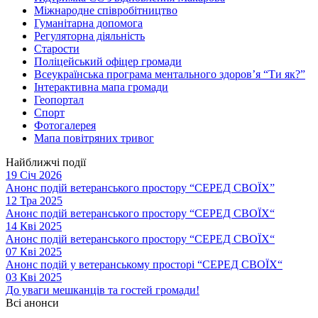
Міжнародне співробітництво
Гуманітарна допомога
Регуляторна діяльність
Старости
Поліцейський офіцер громади
Всеукраїнська програма ментального здоров’я “Ти як?”
Інтерактивна мапа громади
Геопортал
Спорт
Фотогалерея
Мапа повітряних тривог
Найближчі події
19 Січ 2026
Анонс подій ветеранського простору “СЕРЕД СВОЇХ”
12 Тра 2025
Анонс подій ветеранського простору “СЕРЕД СВОЇХ“
14 Кві 2025
Анонс подій ветеранського простору “СЕРЕД СВОЇХ“
07 Кві 2025
Анонс подій у ветеранському просторі “СЕРЕД СВОЇХ“
03 Кві 2025
До уваги мешканців та гостей громади!
Всі анонси