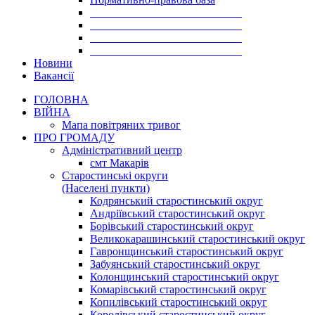
___________________________
___________________________
___________________________
___________________________
Новини
Вакансії
ГОЛОВНА
ВІЙНА
Мапа повітряних тривог
ПРО ГРОМАДУ
Aдміністративний центр
смт Макарів
Старостинські округи
(Населені пункти)
Кодрянський старостинський округ
Андріївський старостинський округ
Борівський старостинський округ
Великокарашинський старостинський округ
Гавронщинський старостинський округ
Забуянський старостинський округ
Колонщинський старостинський округ
Комарівський старостинський округ
Копилівський старостинський округ
Королівський старостинський округ