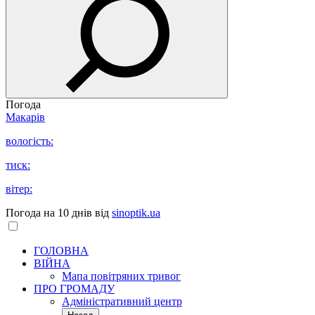
Погода
Макарів
вологість:
тиск:
вітер:
Погода на 10 днів від
sinoptik.ua
ГОЛОВНА
ВІЙНА
Мапа повітряних тривог
ПРО ГРОМАДУ
Aдміністративний центр