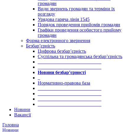
громадян
Види звернень громадян та терміни їх
розгляду
Урядова гаряча лінія 1545
Порядок проведення прийомів громадян
Графіки проведення особистого прийому
громадян
Форма електронного звернення
Безбар’єрність
Цифрова безбар’єрність
Суспільна та громадянська безбар’єрність
___________________________
___________________________
Новини безбар’єрності
_
Нормативно-правова база
___________________________
___________________________
___________________________
___________________________
Новини
Вакансії
Головна
Новини