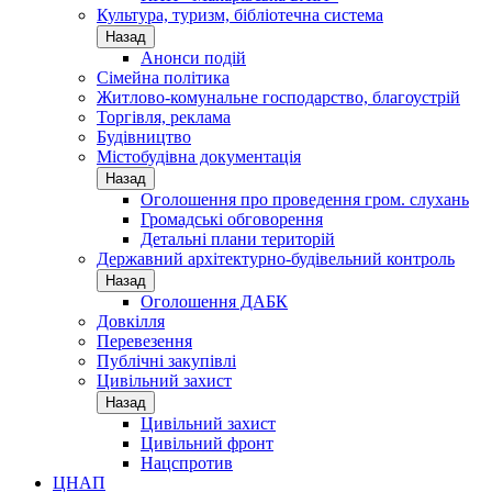
Культура, туризм, бібліотечна система
Назад
Анонси подій
Сімейна політика
Житлово-комунальне господарство, благоустрій
Торгівля, реклама
Будівництво
Містобудівна документація
Назад
Оголошення про проведення гром. слухань
Громадські обговорення
Детальні плани територій
Державний архітектурно-будівельний контроль
Назад
Оголошення ДАБК
Довкілля
Перевезення
Публічні закупівлі
Цивільний захист
Назад
Цивільний захист
Цивільний фронт
Нацспротив
ЦНАП