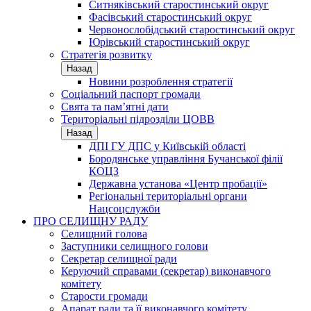
Ситняківський старостинський округ
Фасівський старостинський округ
Червонослобідський старостинський округ
Юрівський старостинський округ
Стратегія розвитку
Назад
Новини розроблення стратегії
Соціальний паспорт громади
Свята та пам’ятні дати
Територіальні підрозділи ЦОВВ
Назад
ДПІ ГУ ДПС у Київській області
Бородянське управління Бучанської філії
КОЦЗ
Державна установа «Центр пробації»
Регіональні територіальні органи
Нацсоцслужби
ПРО СЕЛИЩНУ РАДУ
Селищний голова
Заступники селищного голови
Секретар селищної ради
Керуючий справами (секретар) виконавчого
комітету
Старости громади
Апарат ради та її виконавчого комітету