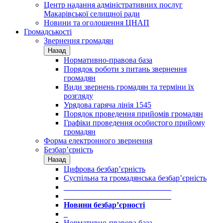
Центр надання адміністративних послуг
Макарівської селищної ради
Новини та оголошення ЦНАП
Громадськості
Звернення громадян
Назад
Нормативно-правова база
Порядок роботи з питань звернення
громадян
Види звернень громадян та терміни їх
розгляду
Урядова гаряча лінія 1545
Порядок проведення прийомів громадян
Графіки проведення особистого прийому
громадян
Форма електронного звернення
Безбар’єрність
Назад
Цифрова безбар’єрність
Суспільна та громадянська безбар’єрність
___________________________
___________________________
Новини безбар’єрності
_
Нормативно-правова база