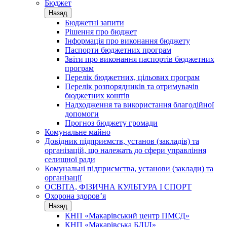
Бюджет
Назад
Бюджетні запити
Рішення про бюджет
Інформація про виконання бюджету
Паспорти бюджетних програм
Звіти про виконання паспортів бюджетних
програм
Перелік бюджетних, цільових програм
Перелік розпорядників та отримувачів
бюджетних коштів
Надходження та використання благодійної
допомоги
Прогноз бюджету громади
Комунальне майно
Довідник підприємств, установ (закладів) та
організацій, що належать до сфери управління
селищної ради
Комунальні підприємства, установи (заклади) та
організації
ОСВІТА, ФІЗИЧНА КУЛЬТУРА І СПОРТ
Охорона здоров’я
Назад
КНП «Макарівський центр ПМСД»
КНП «Макарівська БЛІЛ»