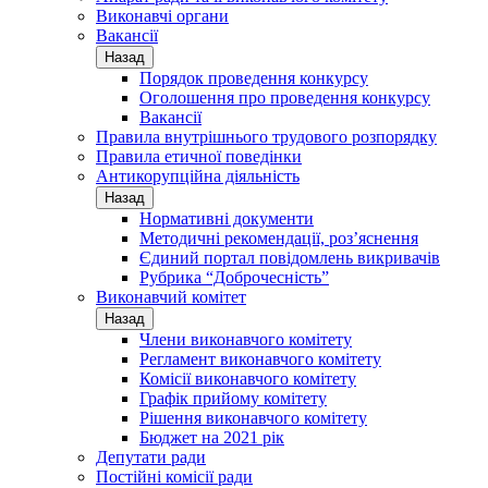
Виконавчі органи
Вакансії
Назад
Порядок проведення конкурсу
Оголошення про проведення конкурсу
Вакансії
Правила внутрішнього трудового розпорядку
Правила етичної поведінки
Антикорупційна діяльність
Назад
Нормативні документи
Методичні рекомендації, роз’яснення
Єдиний портал повідомлень викривачів
Рубрика “Доброчесність”
Виконавчий комітет
Назад
Члени виконавчого комітету
Регламент виконавчого комітету
Комісії виконавчого комітету
Графік прийому комітету
Рішення виконавчого комітету
Бюджет на 2021 рік
Депутати ради
Постійні комісії ради