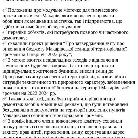
✅ Положення про модульне містечко для тимчасового
проживання в смт Макарів, яким визначено права та
обов’язки як мешканців містечка, так і підприємства, що
здійснюватиме його обслуговування;
✅ переліки об’єктів, які потребують повного чи часткового
демонтажу;
✅ схвалили проект рішення “Про затвердження звіту про
виконання бюджету Макарівської селищної територіальної
громади за І півріччя 2022 року”;
✅ З метою вжиття невідкладних заходів з відновлення
зруйнованих будівель, зокрема, багатоквартирних та
індивідуальних житлових будинків, внесли зміни до
Програми захисту населення і територій від надзвичайних
ситуацій техногенного та природного характеру, забезпечення
пожежної та техногенної безпеки на території Макарівської
громади на 2022-2024 рр.
✅ Також в ході засідання було прийнято рішення про
демонтаж засобів зовнішньої реклами, що були встановлені
без дозвільних документів на території населених пунктів
Макарівської селищної територіальної громади.
✅ З поміж іншого члени виконавчого комітету схвалили
низку рішень із соціальних питань, соціально-правового
захисту прав дітей, присвоєння, зміну, коригування адрес
нерухомого майна та інші рішення, що стосувались різних