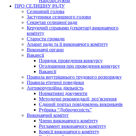
Нацсоцслужби
ПРО СЕЛИЩНУ РАДУ
Селищний голова
Заступники селищного голови
Секретар селищної ради
Керуючий справами (секретар) виконавчого
комітету
Старости громади
Апарат ради та її виконавчого комітету
Виконавчі органи
Вакансії
Порядок проведення конкурсу
Оголошення про проведення конкурсу
Вакансії
Правила внутрішнього трудового розпорядку
Правила етичної поведінки
Антикорупційна діяльність
Нормативні документи
Методичні рекомендації, роз’яснення
Єдиний портал повідомлень викривачів
Рубрика “Доброчесність”
Виконавчий комітет
Члени виконавчого комітету
Регламент виконавчого комітету
Комісії виконавчого комітету