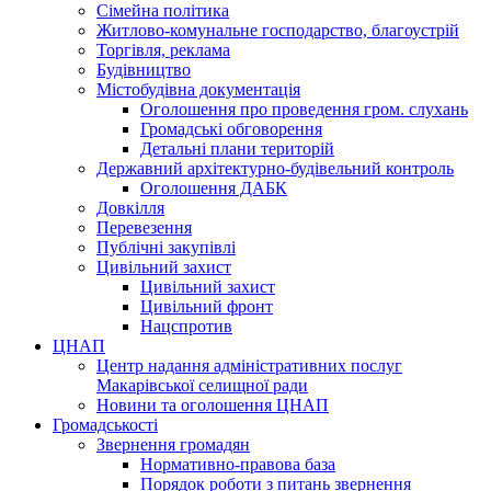
Сімейна політика
Житлово-комунальне господарство, благоустрій
Торгівля, реклама
Будівництво
Містобудівна документація
Оголошення про проведення гром. слухань
Громадські обговорення
Детальні плани територій
Державний архітектурно-будівельний контроль
Оголошення ДАБК
Довкілля
Перевезення
Публічні закупівлі
Цивільний захист
Цивільний захист
Цивільний фронт
Нацспротив
ЦНАП
Центр надання адміністративних послуг
Макарівської селищної ради
Новини та оголошення ЦНАП
Громадськості
Звернення громадян
Нормативно-правова база
Порядок роботи з питань звернення