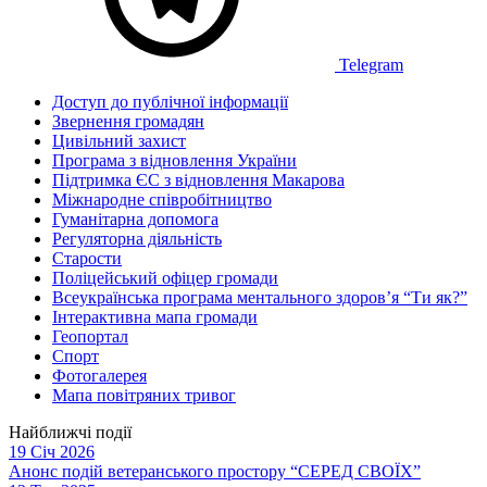
Telegram
Доступ до публічної інформації
Звернення громадян
Цивільний захист
Програма з відновлення України
Підтримка ЄС з відновлення Макарова
Міжнародне співробітництво
Гуманітарна допомога
Регуляторна діяльність
Старости
Поліцейський офіцер громади
Всеукраїнська програма ментального здоров’я “Ти як?”
Інтерактивна мапа громади
Геопортал
Спорт
Фотогалерея
Мапа повітряних тривог
Найближчі події
19 Січ 2026
Анонс подій ветеранського простору “СЕРЕД СВОЇХ”