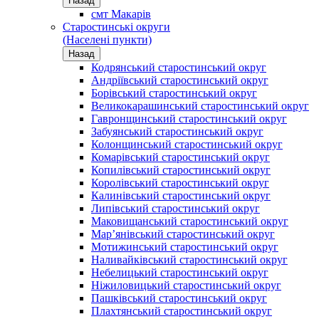
Назад
смт Макарів
Старостинські округи
(Населені пункти)
Назад
Кодрянський старостинський округ
Андріївський старостинський округ
Борівський старостинський округ
Великокарашинський старостинський округ
Гавронщинський старостинський округ
Забуянський старостинський округ
Колонщинський старостинський округ
Комарівський старостинський округ
Копилівський старостинський округ
Королівський старостинський округ
Калинівський старостинський округ
Липівський старостинський округ
Маковищанський старостинський округ
Мар’янівський старостинський округ
Мотижинський старостинський округ
Наливайківський старостинський округ
Небелицький старостинський округ
Ніжиловицький старостинський округ
Пашківський старостинський округ
Плахтянський старостинський округ