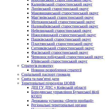
Калинівський старостинський округ
Липівський старостинський округ
Маковищанський старостинський округ
Мар’янівський старостинський округ
Мотижинський старостинський округ
Наливайківський старостинський округ
Небелицький старостинський округ
Ніжиловицький старостинський округ
Пашківський старостинський округ
Плахтянський старостинський округ
Ситняківський старостинський округ
Фасівський старостинський округ
Червонослобідський старостинський округ
Юрівський старостинський округ
Стратегія розвитку
Новини розроблення стратегії
Соціальний паспорт громади
Свята та пам’ятні дати
Територіальні підрозділи ЦОВВ
ДПІ ГУ ДПС у Київській області
Бородянське управління Бучанської філії
КОЦЗ
Державна установа «Центр пробації»
Регіональні територіальні органи