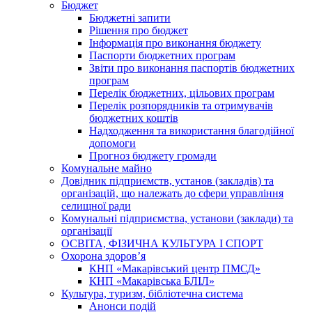
Бюджет
Бюджетні запити
Рішення про бюджет
Інформація про виконання бюджету
Паспорти бюджетних програм
Звіти про виконання паспортів бюджетних
програм
Перелік бюджетних, цільових програм
Перелік розпорядників та отримувачів
бюджетних коштів
Надходження та використання благодійної
допомоги
Прогноз бюджету громади
Комунальне майно
Довідник підприємств, установ (закладів) та
організацій, що належать до сфери управління
селищної ради
Комунальні підприємства, установи (заклади) та
організації
ОСВІТА, ФІЗИЧНА КУЛЬТУРА І СПОРТ
Охорона здоров’я
КНП «Макарівський центр ПМСД»
КНП «Макарівська БЛІЛ»
Культура, туризм, бібліотечна система
Анонси подій