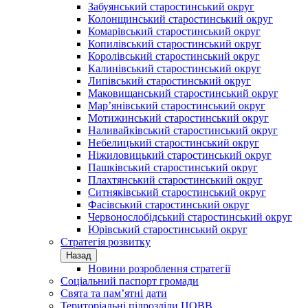
Забуянський старостинський округ
Колонщинський старостинський округ
Комарівський старостинський округ
Копилівський старостинський округ
Королівський старостинський округ
Калинівський старостинський округ
Липівський старостинський округ
Маковищанський старостинський округ
Мар’янівський старостинський округ
Мотижинський старостинський округ
Наливайківський старостинський округ
Небелицький старостинський округ
Ніжиловицький старостинський округ
Пашківський старостинський округ
Плахтянський старостинський округ
Ситняківський старостинський округ
Фасівський старостинський округ
Червонослобідський старостинський округ
Юрівський старостинський округ
Стратегія розвитку
Назад
Новини розроблення стратегії
Соціальний паспорт громади
Свята та пам’ятні дати
Територіальні підрозділи ЦОВВ