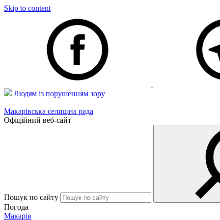
Skip to content
Людям із порушенням зору
Макарівська селищна рада
Офіційний веб-сайт
Пошук по сайту
Погода
Макарів