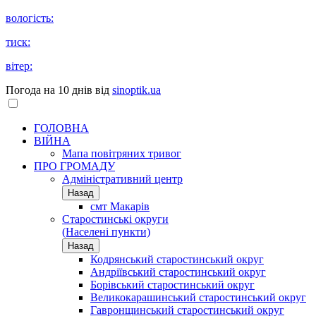
вологість:
тиск:
вітер:
Погода на 10 днів від
sinoptik.ua
ГОЛОВНА
ВІЙНА
Мапа повітряних тривог
ПРО ГРОМАДУ
Aдміністративний центр
Назад
смт Макарів
Старостинські округи
(Населені пункти)
Назад
Кодрянський старостинський округ
Андріївський старостинський округ
Борівський старостинський округ
Великокарашинський старостинський округ
Гавронщинський старостинський округ