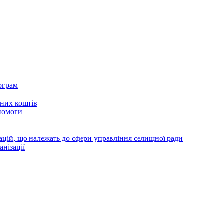
ограм
тних коштів
помоги
зацій, що належать до сфери управління селищної ради
анізації