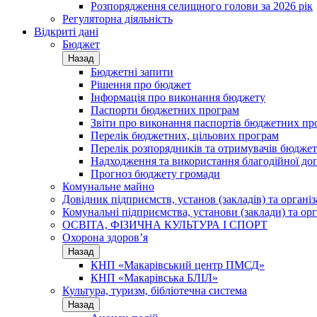
Розпорядження селищного голови за 2026 рік
Регуляторна діяльність
Відкриті дані
Бюджет
Назад
Бюджетні запити
Рішення про бюджет
Інформація про виконання бюджету
Паспорти бюджетних програм
Звіти про виконання паспортів бюджетних пр
Перелік бюджетних, цільових програм
Перелік розпорядників та отримувачів бюдже
Надходження та використання благодійної до
Прогноз бюджету громади
Комунальне майно
Довідник підприємств, установ (закладів) та органі
Комунальні підприємства, установи (заклади) та орг
ОСВІТА, ФІЗИЧНА КУЛЬТУРА І СПОРТ
Охорона здоров’я
Назад
КНП «Макарівський центр ПМСД»
КНП «Макарівська БЛІЛ»
Культура, туризм, бібліотечна система
Назад