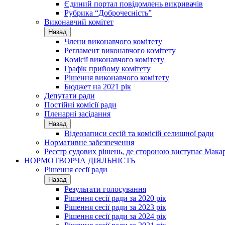
Єдиний портал повідомлень викривачів
Рубрика “Доброчесність”
Виконавчий комітет
Назад
Члени виконавчого комітету
Регламент виконавчого комітету
Комісії виконавчого комітету
Графік прийому комітету
Рішення виконавчого комітету
Бюджет на 2021 рік
Депутати ради
Постійні комісії ради
Пленарні засідання
Назад
Відеозаписи сесій та комісій селищної ради
Нормативне забезпечення
Реєстр судових рішень, де стороною виступає Мака
НОРМОТВОРЧА ДІЯЛЬНІСТЬ
Рішення сесії ради
Назад
Результати голосування
Рішення сесії ради за 2020 рік
Рішення сесії ради за 2023 рік
Рішення сесії ради за 2024 рік