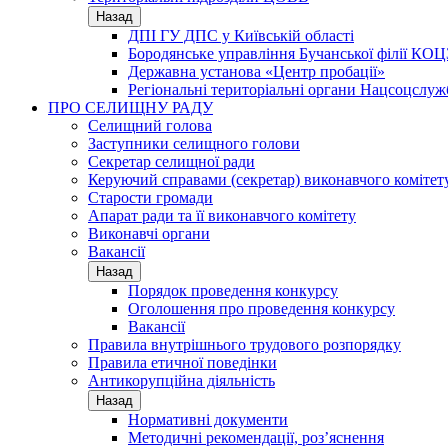
Назад
ДПІ ГУ ДПС у Київській області
Бородянське управління Бучанської філії КОЦ
Державна установа «Центр пробації»
Регіональні територіальні органи Нацсоцслу
ПРО СЕЛИЩНУ РАДУ
Селищний голова
Заступники селищного голови
Секретар селищної ради
Керуючий справами (секретар) виконавчого комітет
Старости громади
Апарат ради та її виконавчого комітету
Виконавчі органи
Вакансії
Назад
Порядок проведення конкурсу
Оголошення про проведення конкурсу
Вакансії
Правила внутрішнього трудового розпорядку
Правила етичної поведінки
Антикорупційна діяльність
Назад
Нормативні документи
Методичні рекомендації, роз’яснення