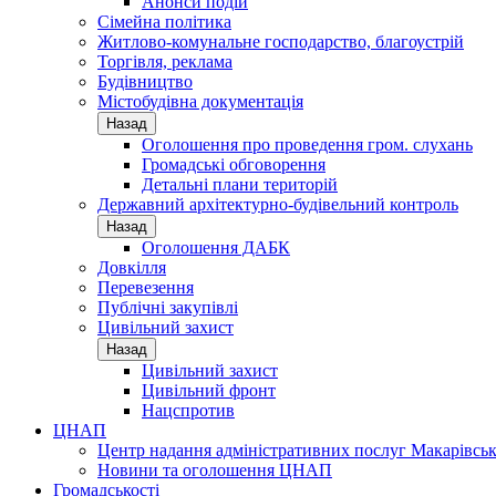
Анонси подій
Сімейна політика
Житлово-комунальне господарство, благоустрій
Торгівля, реклама
Будівництво
Містобудівна документація
Назад
Оголошення про проведення гром. слухань
Громадські обговорення
Детальні плани територій
Державний архітектурно-будівельний контроль
Назад
Оголошення ДАБК
Довкілля
Перевезення
Публічні закупівлі
Цивільний захист
Назад
Цивільний захист
Цивільний фронт
Нацспротив
ЦНАП
Центр надання адміністративних послуг Макарівськ
Новини та оголошення ЦНАП
Громадськості