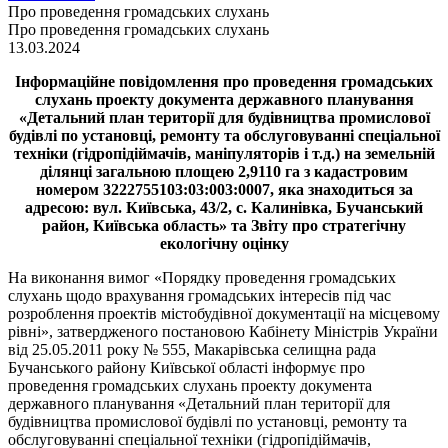
Про проведення громадських слухань
Про проведення громадських слухань
13.03.2024
Інформаційне повідомлення про проведення громадських
слухань проекту документа державного планування
«Детальний план території для будівництва промислової
будівлі по установці, ремонту та обслуговуванні спеціальної
техніки (гідропідіймачів, маніпуляторів і т.д.) на земельній
ділянці загальною площею 2,9110 га з кадастровим
номером 3222755103:03:003:0007, яка знаходиться за
адресою: вул. Київська, 43/2, с. Калинівка, Бучанський
район, Київська область» та Звіту про стратегічну
екологічну оцінку
На виконання вимог «Порядку проведення громадських
слухань щодо врахування громадських інтересів під час
розроблення проектів містобудівної документації на місцевому
рівні», затвердженого постановою Кабінету Міністрів України
від 25.05.2011 року № 555, Макарівська селищна рада
Бучанського району Київської області інформує про
проведення громадських слухань проекту документа
державного планування «Детальний план території для
будівництва промислової будівлі по установці, ремонту та
обслуговуванні спеціальної техніки (гідропідіймачів,