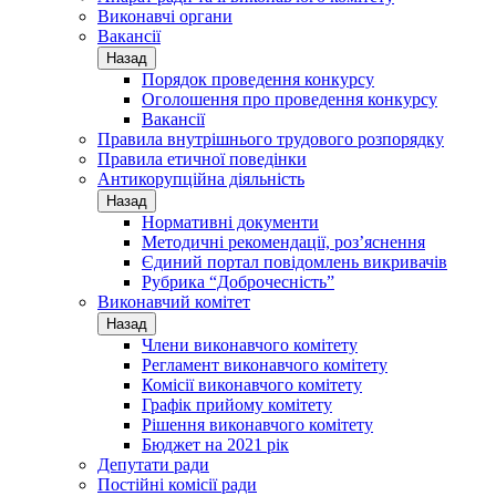
Виконавчі органи
Вакансії
Назад
Порядок проведення конкурсу
Оголошення про проведення конкурсу
Вакансії
Правила внутрішнього трудового розпорядку
Правила етичної поведінки
Антикорупційна діяльність
Назад
Нормативні документи
Методичні рекомендації, роз’яснення
Єдиний портал повідомлень викривачів
Рубрика “Доброчесність”
Виконавчий комітет
Назад
Члени виконавчого комітету
Регламент виконавчого комітету
Комісії виконавчого комітету
Графік прийому комітету
Рішення виконавчого комітету
Бюджет на 2021 рік
Депутати ради
Постійні комісії ради