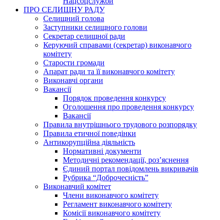
Нацсоцслужби
ПРО СЕЛИЩНУ РАДУ
Селищний голова
Заступники селищного голови
Секретар селищної ради
Керуючий справами (секретар) виконавчого
комітету
Старости громади
Апарат ради та її виконавчого комітету
Виконавчі органи
Вакансії
Порядок проведення конкурсу
Оголошення про проведення конкурсу
Вакансії
Правила внутрішнього трудового розпорядку
Правила етичної поведінки
Антикорупційна діяльність
Нормативні документи
Методичні рекомендації, роз’яснення
Єдиний портал повідомлень викривачів
Рубрика “Доброчесність”
Виконавчий комітет
Члени виконавчого комітету
Регламент виконавчого комітету
Комісії виконавчого комітету