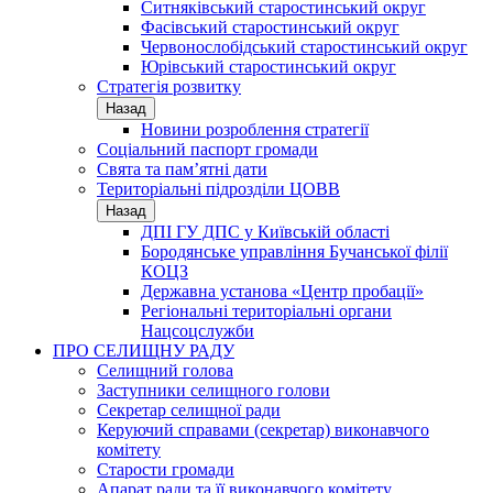
Ситняківський старостинський округ
Фасівський старостинський округ
Червонослобідський старостинський округ
Юрівський старостинський округ
Стратегія розвитку
Назад
Новини розроблення стратегії
Соціальний паспорт громади
Свята та пам’ятні дати
Територіальні підрозділи ЦОВВ
Назад
ДПІ ГУ ДПС у Київській області
Бородянське управління Бучанської філії
КОЦЗ
Державна установа «Центр пробації»
Регіональні територіальні органи
Нацсоцслужби
ПРО СЕЛИЩНУ РАДУ
Селищний голова
Заступники селищного голови
Секретар селищної ради
Керуючий справами (секретар) виконавчого
комітету
Старости громади
Апарат ради та її виконавчого комітету