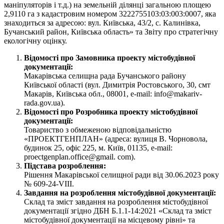
маніпуляторів і т.д.) на земельній ділянці загальною площею
2,9110 га з кадастровим номером 3222755103:03:003:0007, яка
знаходиться за адресою: вул. Київська, 43/2, с. Калинівка,
Бучанський район, Київська область» та Звіту про стратегічну
екологічну оцінку.
Відомості про Замовника проекту містобудівної
документації:
Макарівська селищна рада Бучанського району
Київської області (вул. Димитрія Ростовського, 30, смт
Макарів, Київська обл., 08001, е-mail: info@makariv-
rada.gov.ua).
Відомості про Розробника проекту містобудівної
документації:
Товариство з обмеженою відповідальністю
«ПРОЕКТГЕНПЛАН» (адреса: вулиця В. Чорновола,
будинок 25, офіс 225, м. Київ, 01135, е-mail:
proectgenplan.office@gmail. com).
Підстава розроблення:
Рішення Макарівської селищної ради від 30.06.2023 року
№ 609-24-VIIІ.
Завдання на розроблення містобудівної документації:
Склад та зміст завдання на розроблення містобудівної
документації згідно ДБН Б.1.1-14:2021 «Склад та зміст
містобудівної документації на місцевому рівні» та