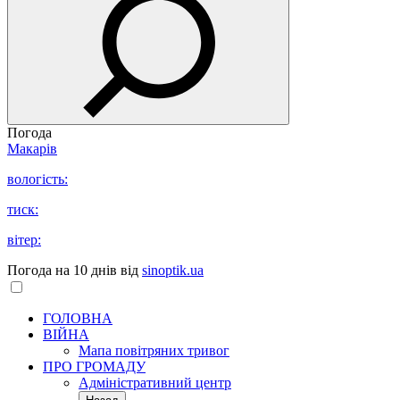
Погода
Макарів
вологість:
тиск:
вітер:
Погода на 10 днів від
sinoptik.ua
ГОЛОВНА
ВІЙНА
Мапа повітряних тривог
ПРО ГРОМАДУ
Aдміністративний центр