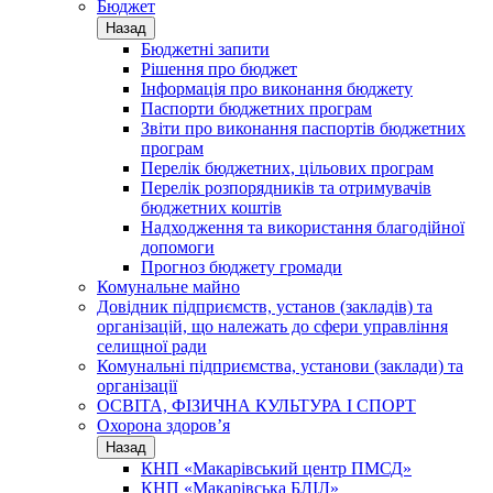
Бюджет
Назад
Бюджетні запити
Рішення про бюджет
Інформація про виконання бюджету
Паспорти бюджетних програм
Звіти про виконання паспортів бюджетних
програм
Перелік бюджетних, цільових програм
Перелік розпорядників та отримувачів
бюджетних коштів
Надходження та використання благодійної
допомоги
Прогноз бюджету громади
Комунальне майно
Довідник підприємств, установ (закладів) та
організацій, що належать до сфери управління
селищної ради
Комунальні підприємства, установи (заклади) та
організації
ОСВІТА, ФІЗИЧНА КУЛЬТУРА І СПОРТ
Охорона здоров’я
Назад
КНП «Макарівський центр ПМСД»
КНП «Макарівська БЛІЛ»