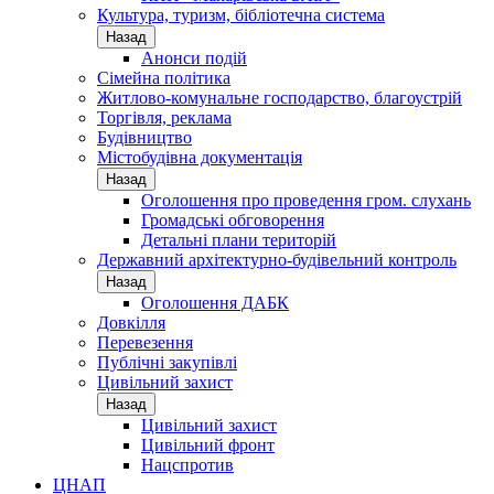
Культура, туризм, бібліотечна система
Назад
Анонси подій
Сімейна політика
Житлово-комунальне господарство, благоустрій
Торгівля, реклама
Будівництво
Містобудівна документація
Назад
Оголошення про проведення гром. слухань
Громадські обговорення
Детальні плани територій
Державний архітектурно-будівельний контроль
Назад
Оголошення ДАБК
Довкілля
Перевезення
Публічні закупівлі
Цивільний захист
Назад
Цивільний захист
Цивільний фронт
Нацспротив
ЦНАП