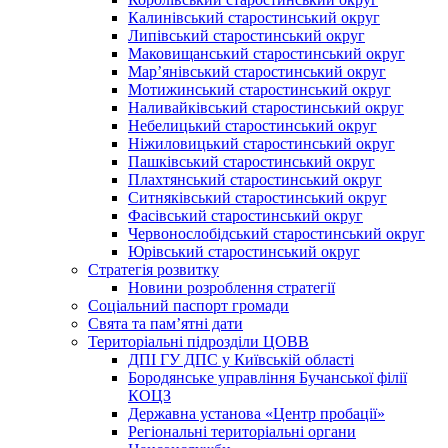
Калинівський старостинський округ
Липівський старостинський округ
Маковищанський старостинський округ
Мар’янівський старостинський округ
Мотижинський старостинський округ
Наливайківський старостинський округ
Небелицький старостинський округ
Ніжиловицький старостинський округ
Пашківський старостинський округ
Плахтянський старостинський округ
Ситняківський старостинський округ
Фасівський старостинський округ
Червонослобідський старостинський округ
Юрівський старостинський округ
Стратегія розвитку
Новини розроблення стратегії
Соціальний паспорт громади
Свята та пам’ятні дати
Територіальні підрозділи ЦОВВ
ДПІ ГУ ДПС у Київській області
Бородянське управління Бучанської філії
КОЦЗ
Державна установа «Центр пробації»
Регіональні територіальні органи