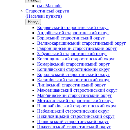
Назад
смт Макарів
Старостинські округи
(Населені пункти)
Назад
Кодрянський старостинський округ
Андріївський старостинський округ
Борівський старостинський округ
Великокарашинський старостинський округ
Гавронщинський старостинський округ
Забуянський старостинський округ
Колонщинський старостинський округ
Комарівський старостинський округ
Копилівський старостинський округ
Королівський старостинський округ
Калинівський старостинський округ
Липівський старостинський округ
Маковищанський старостинський округ
Мар’янівський старостинський округ
Мотижинський старостинський округ
Наливайківський старостинський округ
Небелицький старостинський округ
Ніжиловицький старостинський округ
Пашківський старостинський округ
Плахтянський старостинський округ