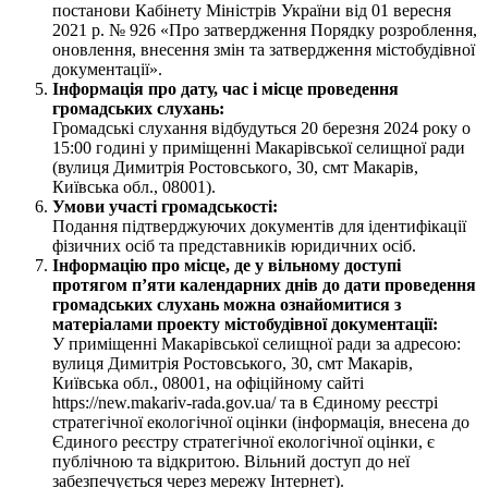
постанови Кабінету Міністрів України від 01 вересня
2021 р. № 926 «Про затвердження Порядку розроблення,
оновлення, внесення змін та затвердження містобудівної
документації».
Інформація про дату, час і місце проведення
громадських слухань:
Громадські слухання відбудуться 20 березня 2024 року о
15:00 годині у приміщенні Макарівської селищної ради
(вулиця Димитрія Ростовського, 30, смт Макарів,
Київська обл., 08001).
Умови участі громадськості:
Подання підтверджуючих документів для ідентифікації
фізичних осіб та представників юридичних осіб.
Інформацію про місце, де у вільному доступі
протягом п’яти календарних днів до дати проведення
громадських слухань можна ознайомитися з
матеріалами проекту містобудівної документації:
У приміщенні Макарівської селищної ради за адресою:
вулиця Димитрія Ростовського, 30, смт Макарів,
Київська обл., 08001, на офіційному сайті
https://new.makariv-rada.gov.ua/ та в Єдиному реєстрі
стратегічної екологічної оцінки (інформація, внесена до
Єдиного реєстру стратегічної екологічної оцінки, є
публічною та відкритою. Вільний доступ до неї
забезпечується через мережу Інтернет).