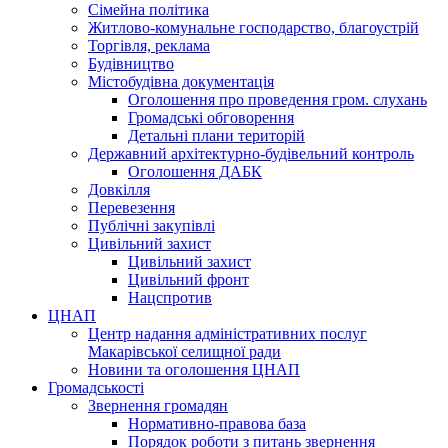
Сімейна політика
Житлово-комунальне господарство, благоустрій
Торгівля, реклама
Будівництво
Містобудівна документація
Оголошення про проведення гром. слухань
Громадські обговорення
Детальні плани територій
Державний архітектурно-будівельний контроль
Оголошення ДАБК
Довкілля
Перевезення
Публічні закупівлі
Цивільний захист
Цивільний захист
Цивільний фронт
Нацспротив
ЦНАП
Центр надання адміністративних послуг
Макарівської селищної ради
Новини та оголошення ЦНАП
Громадськості
Звернення громадян
Нормативно-правова база
Порядок роботи з питань звернення