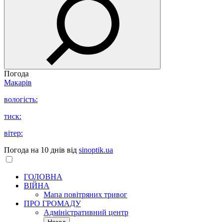
Погода
Макарів
вологість:
тиск:
вітер:
Погода на 10 днів від
sinoptik.ua
ГОЛОВНА
ВІЙНА
Мапа повітряних тривог
ПРО ГРОМАДУ
Aдміністративний центр