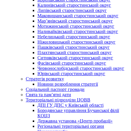
Калинівський старостинський округ
Липівський старостинський округ
Маковищанський старостинський округ
Мар’янівський старостинський округ
Мотижинський старостинський округ
Наливайківський старостинський округ
Небелицький старостинський округ
Ніжиловицький старостинський округ
Пашківський старостинський округ
Плахтянський старостинський округ
Ситняківський старостинський округ
Фасівський старостинський округ
Червонослобідський старостинський округ
Юрівський старостинський округ
Стратегія розвитку
Новини розроблення стратегії
Соціальний паспорт громади
Свята та пам’ятні дати
Територіальні підрозділи ЦОВВ
ДПІ ГУ ДПС у Київській області
Бородянське управління Бучанської філії
КОЦЗ
Державна установа «Центр пробації»
Регіональні територіальні органи