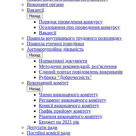
Виконавчі органи
Вакансії
Назад
Порядок проведення конкурсу
Оголошення про проведення конкурсу
Вакансії
Правила внутрішнього трудового розпорядку
Правила етичної поведінки
Антикорупційна діяльність
Назад
Нормативні документи
Методичні рекомендації, роз’яснення
Єдиний портал повідомлень викривачів
Рубрика “Доброчесність”
Виконавчий комітет
Назад
Члени виконавчого комітету
Регламент виконавчого комітету
Комісії виконавчого комітету
Графік прийому комітету
Рішення виконавчого комітету
Бюджет на 2021 рік
Депутати ради
Постійні комісії ради