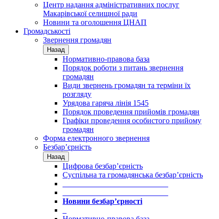
Центр надання адміністративних послуг
Макарівської селищної ради
Новини та оголошення ЦНАП
Громадськості
Звернення громадян
Назад
Нормативно-правова база
Порядок роботи з питань звернення
громадян
Види звернень громадян та терміни їх
розгляду
Урядова гаряча лінія 1545
Порядок проведення прийомів громадян
Графіки проведення особистого прийому
громадян
Форма електронного звернення
Безбар’єрність
Назад
Цифрова безбар’єрність
Суспільна та громадянська безбар’єрність
___________________________
___________________________
Новини безбар’єрності
_
Нормативно-правова база