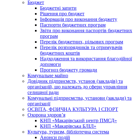
Бюджет
Бюджетні запити
Рішення про бюджет
Інформація про виконання бюджету
Паспорти бюджетних програм
Звіти про виконання паспортів бюджетних
програм
Перелік бюджетних, цільових програм
Перелік розпорядників та отримувачів
бюджетних коштів
Надходження та використання благодійної
допомоги
Прогноз бюджету громади
Комунальне майно
Довідник підприємств, установ (закладів) та
організацій, що належать до сфери управління
селищної ради
Комунальні підприємства, установи (заклади) та
організації
ОСВІТА, ФІЗИЧНА КУЛЬТУРА І СПОРТ
Охорона здоров’я
КНП «Макарівський центр ПМСД»
КНП «Макарівська БЛІЛ»
Культура, туризм, бібліотечна система
Анонси подій