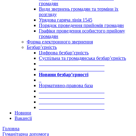
громадян
Види звернень громадян та терміни їх
розгляду
Урядова гаряча лінія 1545
Порядок проведення прийомів громадян
Графіки проведення особистого прийому
громадян
Форма електронного звернення
Безбар’єрність
Цифрова безбар’єрність
Суспільна та громадянська безбар’єрність
___________________________
___________________________
Новини безбар’єрності
_
Нормативно-правова база
___________________________
___________________________
___________________________
___________________________
Новини
Вакансії
Головна
Гуманітарна допомога