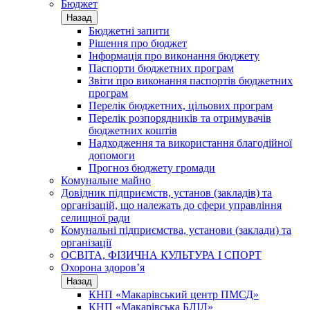
Бюджет
Назад
Бюджетні запити
Рішення про бюджет
Інформація про виконання бюджету
Паспорти бюджетних програм
Звіти про виконання паспортів бюджетних
програм
Перелік бюджетних, цільових програм
Перелік розпорядників та отримувачів
бюджетних коштів
Надходження та використання благодійної
допомоги
Прогноз бюджету громади
Комунальне майно
Довідник підприємств, установ (закладів) та
організацій, що належать до сфери управління
селищної ради
Комунальні підприємства, установи (заклади) та
організації
ОСВІТА, ФІЗИЧНА КУЛЬТУРА І СПОРТ
Охорона здоров’я
Назад
КНП «Макарівський центр ПМСД»
КНП «Макарівська БЛІЛ»