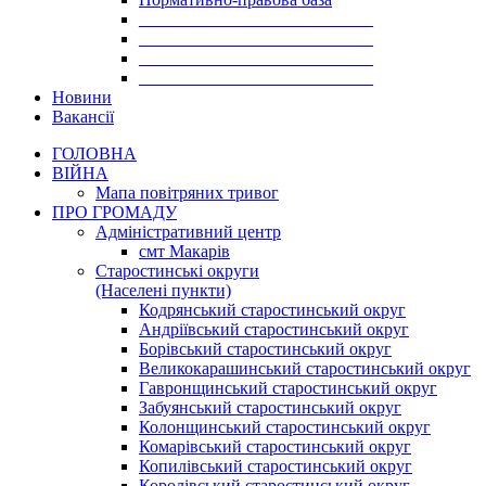
___________________________
___________________________
___________________________
___________________________
Новини
Вакансії
ГОЛОВНА
ВІЙНА
Мапа повітряних тривог
ПРО ГРОМАДУ
Aдміністративний центр
смт Макарів
Старостинські округи
(Населені пункти)
Кодрянський старостинський округ
Андріївський старостинський округ
Борівський старостинський округ
Великокарашинський старостинський округ
Гавронщинський старостинський округ
Забуянський старостинський округ
Колонщинський старостинський округ
Комарівський старостинський округ
Копилівський старостинський округ
Королівський старостинський округ