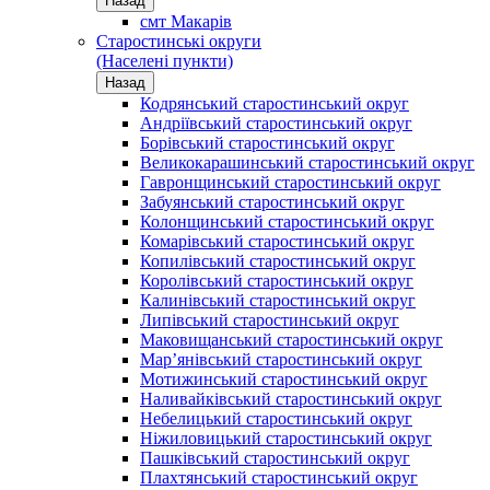
Назад
смт Макарів
Старостинські округи
(Населені пункти)
Назад
Кодрянський старостинський округ
Андріївський старостинський округ
Борівський старостинський округ
Великокарашинський старостинський округ
Гавронщинський старостинський округ
Забуянський старостинський округ
Колонщинський старостинський округ
Комарівський старостинський округ
Копилівський старостинський округ
Королівський старостинський округ
Калинівський старостинський округ
Липівський старостинський округ
Маковищанський старостинський округ
Мар’янівський старостинський округ
Мотижинський старостинський округ
Наливайківський старостинський округ
Небелицький старостинський округ
Ніжиловицький старостинський округ
Пашківський старостинський округ
Плахтянський старостинський округ