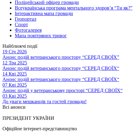
Поліцейський офіцер громади
Всеукраїнська програма ментального здоров’я “Ти як?”
Інтерактивна мапа громади
Геопортал
Спорт
Фотогалерея
Мапа повітряних тривог
Найближчі події
19 Січ 2026
Анонс подій ветеранського простору “СЕРЕД СВОЇХ”
12 Тра 2025
Анонс подій ветеранського простору “СЕРЕД СВОЇХ“
14 Кві 2025
Анонс подій ветеранського простору “СЕРЕД СВОЇХ“
07 Кві 2025
Анонс подій у ветеранському просторі “СЕРЕД СВОЇХ“
03 Кві 2025
До уваги мешканців та гостей громади!
Всі анонси
ПРЕЗИДЕНТ УКРАЇНИ
Офіційне інтернет-представництво