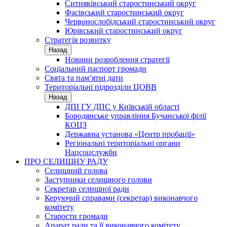
Ситняківський старостинський округ
Фасівський старостинський округ
Червонослобідський старостинський округ
Юрівський старостинський округ
Стратегія розвитку
Назад
Новини розроблення стратегії
Соціальний паспорт громади
Свята та пам’ятні дати
Територіальні підрозділи ЦОВВ
Назад
ДПІ ГУ ДПС у Київській області
Бородянське управління Бучанської філії
КОЦЗ
Державна установа «Центр пробації»
Регіональні територіальні органи
Нацсоцслужби
ПРО СЕЛИЩНУ РАДУ
Селищний голова
Заступники селищного голови
Секретар селищної ради
Керуючий справами (секретар) виконавчого
комітету
Старости громади
Апарат ради та її виконавчого комітету