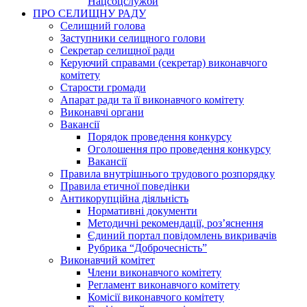
Нацсоцслужби
ПРО СЕЛИЩНУ РАДУ
Селищний голова
Заступники селищного голови
Секретар селищної ради
Керуючий справами (секретар) виконавчого
комітету
Старости громади
Апарат ради та її виконавчого комітету
Виконавчі органи
Вакансії
Порядок проведення конкурсу
Оголошення про проведення конкурсу
Вакансії
Правила внутрішнього трудового розпорядку
Правила етичної поведінки
Антикорупційна діяльність
Нормативні документи
Методичні рекомендації, роз’яснення
Єдиний портал повідомлень викривачів
Рубрика “Доброчесність”
Виконавчий комітет
Члени виконавчого комітету
Регламент виконавчого комітету
Комісії виконавчого комітету