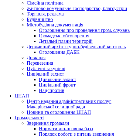
Сімейна політика
Житлово-комунальне господарство, благоустрій
Торгівля, реклама
Будівництво
Містобудівна документація
Оголошення про проведення гром. слухань
Громадські обговорення
Детальні плани територій
Державний архітектурно-будівельний контроль
Оголошення ДАБК
Довкілля
Перевезення
Публічні закупівлі
Цивільний захист
Цивільний захист
Цивільний фронт
Нацспротив
ЦНАП
Центр надання адміністративних послуг
Макарівської селищної ради
Новини та оголошення ЦНАП
Громадськості
Звернення громадян
Нормативно-правова база
Порядок роботи з питань звернення