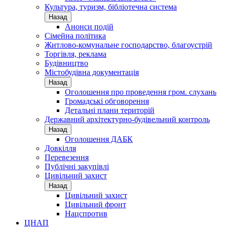
Культура, туризм, бібліотечна система
Назад
Анонси подій
Сімейна політика
Житлово-комунальне господарство, благоустрій
Торгівля, реклама
Будівництво
Містобудівна документація
Назад
Оголошення про проведення гром. слухань
Громадські обговорення
Детальні плани територій
Державний архітектурно-будівельний контроль
Назад
Оголошення ДАБК
Довкілля
Перевезення
Публічні закупівлі
Цивільний захист
Назад
Цивільний захист
Цивільний фронт
Нацспротив
ЦНАП