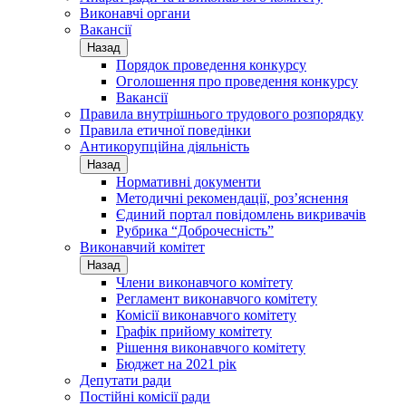
Виконавчі органи
Вакансії
Назад
Порядок проведення конкурсу
Оголошення про проведення конкурсу
Вакансії
Правила внутрішнього трудового розпорядку
Правила етичної поведінки
Антикорупційна діяльність
Назад
Нормативні документи
Методичні рекомендації, роз’яснення
Єдиний портал повідомлень викривачів
Рубрика “Доброчесність”
Виконавчий комітет
Назад
Члени виконавчого комітету
Регламент виконавчого комітету
Комісії виконавчого комітету
Графік прийому комітету
Рішення виконавчого комітету
Бюджет на 2021 рік
Депутати ради
Постійні комісії ради