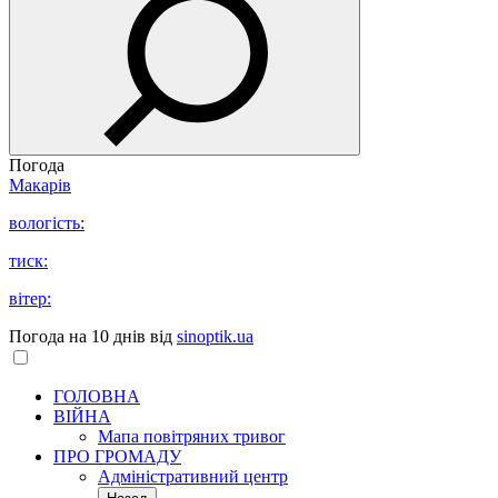
Погода
Макарів
вологість:
тиск:
вітер:
Погода на 10 днів від
sinoptik.ua
ГОЛОВНА
ВІЙНА
Мапа повітряних тривог
ПРО ГРОМАДУ
Aдміністративний центр