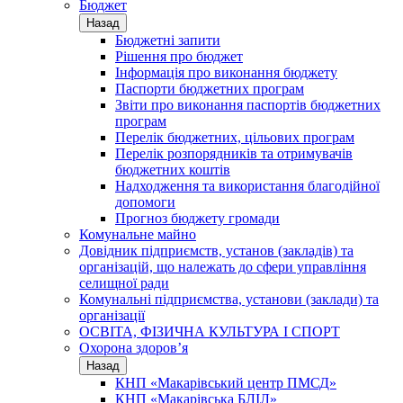
Бюджет
Назад
Бюджетні запити
Рішення про бюджет
Інформація про виконання бюджету
Паспорти бюджетних програм
Звіти про виконання паспортів бюджетних
програм
Перелік бюджетних, цільових програм
Перелік розпорядників та отримувачів
бюджетних коштів
Надходження та використання благодійної
допомоги
Прогноз бюджету громади
Комунальне майно
Довідник підприємств, установ (закладів) та
організацій, що належать до сфери управління
селищної ради
Комунальні підприємства, установи (заклади) та
організації
ОСВІТА, ФІЗИЧНА КУЛЬТУРА І СПОРТ
Охорона здоров’я
Назад
КНП «Макарівський центр ПМСД»
КНП «Макарівська БЛІЛ»