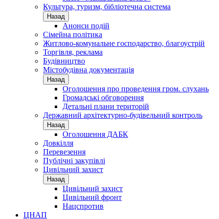
Культура, туризм, бібліотечна система
Назад
Анонси подій
Сімейна політика
Житлово-комунальне господарство, благоустрій
Торгівля, реклама
Будівництво
Містобудівна документація
Назад
Оголошення про проведення гром. слухань
Громадські обговорення
Детальні плани територій
Державний архітектурно-будівельний контроль
Назад
Оголошення ДАБК
Довкілля
Перевезення
Публічні закупівлі
Цивільний захист
Назад
Цивільний захист
Цивільний фронт
Нацспротив
ЦНАП