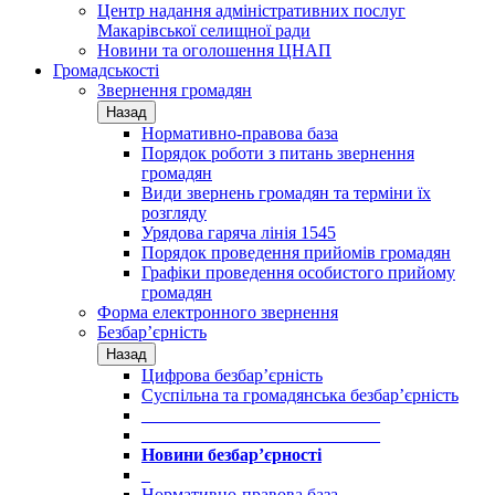
Центр надання адміністративних послуг
Макарівської селищної ради
Новини та оголошення ЦНАП
Громадськості
Звернення громадян
Назад
Нормативно-правова база
Порядок роботи з питань звернення
громадян
Види звернень громадян та терміни їх
розгляду
Урядова гаряча лінія 1545
Порядок проведення прийомів громадян
Графіки проведення особистого прийому
громадян
Форма електронного звернення
Безбар’єрність
Назад
Цифрова безбар’єрність
Суспільна та громадянська безбар’єрність
___________________________
___________________________
Новини безбар’єрності
_
Нормативно-правова база