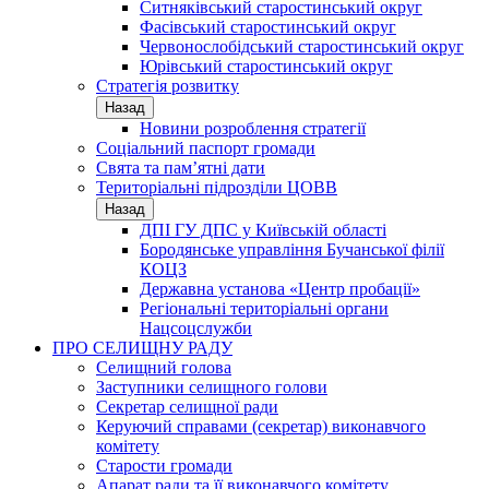
Ситняківський старостинський округ
Фасівський старостинський округ
Червонослобідський старостинський округ
Юрівський старостинський округ
Стратегія розвитку
Назад
Новини розроблення стратегії
Соціальний паспорт громади
Свята та пам’ятні дати
Територіальні підрозділи ЦОВВ
Назад
ДПІ ГУ ДПС у Київській області
Бородянське управління Бучанської філії
КОЦЗ
Державна установа «Центр пробації»
Регіональні територіальні органи
Нацсоцслужби
ПРО СЕЛИЩНУ РАДУ
Селищний голова
Заступники селищного голови
Секретар селищної ради
Керуючий справами (секретар) виконавчого
комітету
Старости громади
Апарат ради та її виконавчого комітету