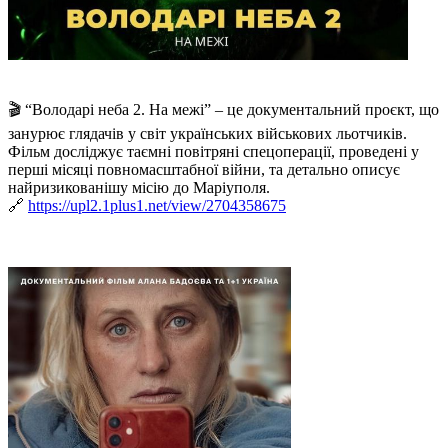
🎬 “Володарі неба 2. На межі” – це документальний проєкт, що
занурює глядачів у світ українських військових льотчиків.
Фільм досліджує таємні повітряні спецоперації, проведені у
перші місяці повномасштабної війни, та детально описує
найризикованішу місію до Маріуполя.
🔗
https://upl2.1plus1.net/view/2704358675