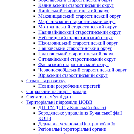
Калинівський старостинський округ
Липівський старостинський округ
Маковищанський старостинський округ
Мар’янівський старостинський округ
Мотижинський старостинський округ
Наливайківський старостинський округ
Небелицький старостинський округ
Ніжиловицький старостинський округ
Пашківський старостинський округ
Плахтянський старостинський округ
Ситняківський старостинський округ
Фасівський старостинський округ
Червонослобідський старостинський округ
Юрівський старостинський округ
Стратегія розвитку
Новини розроблення стратегії
Соціальний паспорт громади
Свята та пам’ятні дати
Територіальні підрозділи ЦОВВ
ДПІ ГУ ДПС у Київській області
Бородянське управління Бучанської філії
КОЦЗ
Державна установа «Центр пробації»
Регіональні територіальні органи