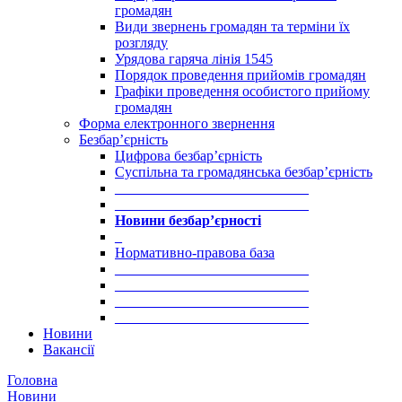
громадян
Види звернень громадян та терміни їх
розгляду
Урядова гаряча лінія 1545
Порядок проведення прийомів громадян
Графіки проведення особистого прийому
громадян
Форма електронного звернення
Безбар’єрність
Цифрова безбар’єрність
Суспільна та громадянська безбар’єрність
___________________________
___________________________
Новини безбар’єрності
_
Нормативно-правова база
___________________________
___________________________
___________________________
___________________________
Новини
Вакансії
Головна
Новини