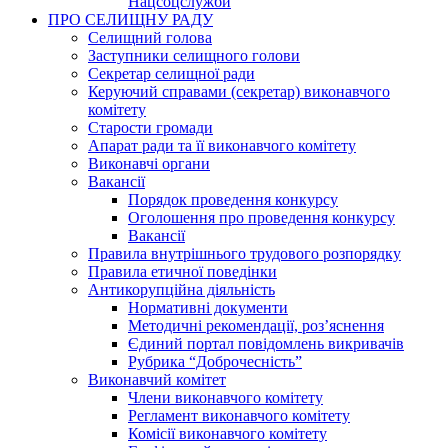
Нацсоцслужби
ПРО СЕЛИЩНУ РАДУ
Селищний голова
Заступники селищного голови
Секретар селищної ради
Керуючий справами (секретар) виконавчого
комітету
Старости громади
Апарат ради та її виконавчого комітету
Виконавчі органи
Вакансії
Порядок проведення конкурсу
Оголошення про проведення конкурсу
Вакансії
Правила внутрішнього трудового розпорядку
Правила етичної поведінки
Антикорупційна діяльність
Нормативні документи
Методичні рекомендації, роз’яснення
Єдиний портал повідомлень викривачів
Рубрика “Доброчесність”
Виконавчий комітет
Члени виконавчого комітету
Регламент виконавчого комітету
Комісії виконавчого комітету