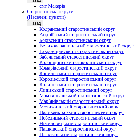
Назад
смт Макарів
Старостинські округи
(Населені пункти)
Назад
Кодрянський старостинський округ
Андріївський старостинський округ
Борівський старостинський округ
Великокарашинський старостинський округ
Гавронщинський старостинський округ
Забуянський старостинський округ
Колонщинський старостинський округ
Комарівський старостинський округ
Копилівський старостинський округ
Королівський старостинський округ
Калинівський старостинський округ
Липівський старостинський округ
Маковищанський старостинський округ
Мар’янівський старостинський округ
Мотижинський старостинський округ
Наливайківський старостинський округ
Небелицький старостинський округ
Ніжиловицький старостинський округ
Пашківський старостинський округ
Плахтянський старостинський округ