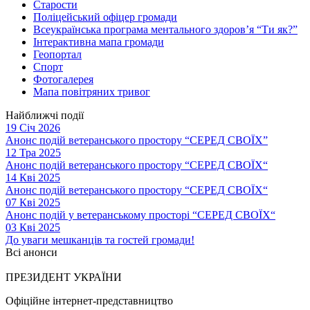
Старости
Поліцейський офіцер громади
Всеукраїнська програма ментального здоров’я “Ти як?”
Інтерактивна мапа громади
Геопортал
Спорт
Фотогалерея
Мапа повітряних тривог
Найближчі події
19 Січ 2026
Анонс подій ветеранського простору “СЕРЕД СВОЇХ”
12 Тра 2025
Анонс подій ветеранського простору “СЕРЕД СВОЇХ“
14 Кві 2025
Анонс подій ветеранського простору “СЕРЕД СВОЇХ“
07 Кві 2025
Анонс подій у ветеранському просторі “СЕРЕД СВОЇХ“
03 Кві 2025
До уваги мешканців та гостей громади!
Всі анонси
ПРЕЗИДЕНТ УКРАЇНИ
Офіційне інтернет-представництво