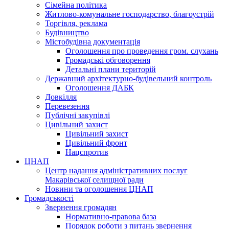
Сімейна політика
Житлово-комунальне господарство, благоустрій
Торгівля, реклама
Будівництво
Містобудівна документація
Оголошення про проведення гром. слухань
Громадські обговорення
Детальні плани територій
Державний архітектурно-будівельний контроль
Оголошення ДАБК
Довкілля
Перевезення
Публічні закупівлі
Цивільний захист
Цивільний захист
Цивільний фронт
Нацспротив
ЦНАП
Центр надання адміністративних послуг
Макарівської селищної ради
Новини та оголошення ЦНАП
Громадськості
Звернення громадян
Нормативно-правова база
Порядок роботи з питань звернення