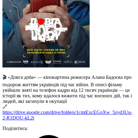
🎬 «Довга доба» — кінокартина режисера Алана Бадоєва про
подорож життям українців під час війни. В описі фільму
увійшли зняті на телефон кадри від 12 тисяч українців — це
історії як тих, кому вдалося вижити під час воєнних дій, так і
людей, які загинули в окупації
🔗
https://drive.google.com/drive/folders/1cmtExcEGoXw_5zyd3Uu-
2-R1DOU-kL2t
Поділитись: