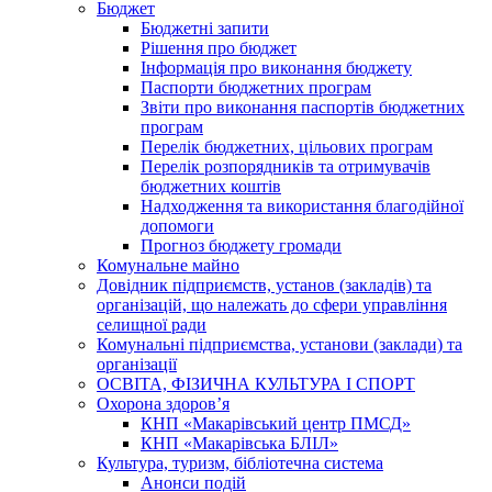
Бюджет
Бюджетні запити
Рішення про бюджет
Інформація про виконання бюджету
Паспорти бюджетних програм
Звіти про виконання паспортів бюджетних
програм
Перелік бюджетних, цільових програм
Перелік розпорядників та отримувачів
бюджетних коштів
Надходження та використання благодійної
допомоги
Прогноз бюджету громади
Комунальне майно
Довідник підприємств, установ (закладів) та
організацій, що належать до сфери управління
селищної ради
Комунальні підприємства, установи (заклади) та
організації
ОСВІТА, ФІЗИЧНА КУЛЬТУРА І СПОРТ
Охорона здоров’я
КНП «Макарівський центр ПМСД»
КНП «Макарівська БЛІЛ»
Культура, туризм, бібліотечна система
Анонси подій