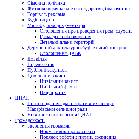
Сімейна політика
Житлово-комунальне господарство, благоустрій
Торгівля, реклама
Будівництво
Містобудівна документація
Оголошення про проведення гром. слухань
Громадські обговорення
Детальні плани територій
Державний архітектурно-будівельний контроль
Оголошення ДАБК
Довкілля
Перевезення
Публічні закупівлі
Цивільний захист
Цивільний захист
Цивільний фронт
Нацспротив
ЦНАП
Центр надання адміністративних послуг
Макарівської селищної ради
Новини та оголошення ЦНАП
Громадськості
Звернення громадян
Нормативно-правова база
Порядок роботи з питань звернення