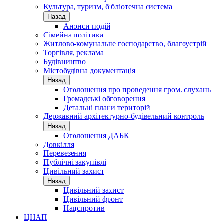
Культура, туризм, бібліотечна система
Назад
Анонси подій
Сімейна політика
Житлово-комунальне господарство, благоустрій
Торгівля, реклама
Будівництво
Містобудівна документація
Назад
Оголошення про проведення гром. слухань
Громадські обговорення
Детальні плани територій
Державний архітектурно-будівельний контроль
Назад
Оголошення ДАБК
Довкілля
Перевезення
Публічні закупівлі
Цивільний захист
Назад
Цивільний захист
Цивільний фронт
Нацспротив
ЦНАП