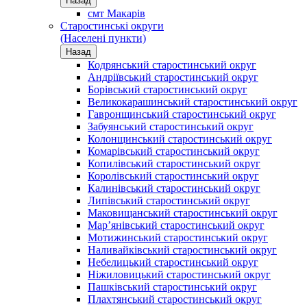
Назад
смт Макарів
Старостинські округи
(Населені пункти)
Назад
Кодрянський старостинський округ
Андріївський старостинський округ
Борівський старостинський округ
Великокарашинський старостинський округ
Гавронщинський старостинський округ
Забуянський старостинський округ
Колонщинський старостинський округ
Комарівський старостинський округ
Копилівський старостинський округ
Королівський старостинський округ
Калинівський старостинський округ
Липівський старостинський округ
Маковищанський старостинський округ
Мар’янівський старостинський округ
Мотижинський старостинський округ
Наливайківський старостинський округ
Небелицький старостинський округ
Ніжиловицький старостинський округ
Пашківський старостинський округ
Плахтянський старостинський округ