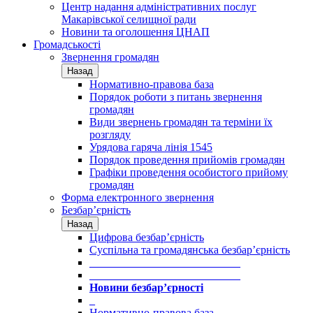
Центр надання адміністративних послуг
Макарівської селищної ради
Новини та оголошення ЦНАП
Громадськості
Звернення громадян
Назад
Нормативно-правова база
Порядок роботи з питань звернення
громадян
Види звернень громадян та терміни їх
розгляду
Урядова гаряча лінія 1545
Порядок проведення прийомів громадян
Графіки проведення особистого прийому
громадян
Форма електронного звернення
Безбар’єрність
Назад
Цифрова безбар’єрність
Суспільна та громадянська безбар’єрність
___________________________
___________________________
Новини безбар’єрності
_
Нормативно-правова база