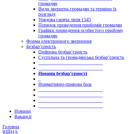
громадян
Види звернень громадян та терміни їх
розгляду
Урядова гаряча лінія 1545
Порядок проведення прийомів громадян
Графіки проведення особистого прийому
громадян
Форма електронного звернення
Безбар’єрність
Цифрова безбар’єрність
Суспільна та громадянська безбар’єрність
___________________________
___________________________
Новини безбар’єрності
_
Нормативно-правова база
___________________________
___________________________
___________________________
___________________________
Новини
Вакансії
Головна
ВІЙНА