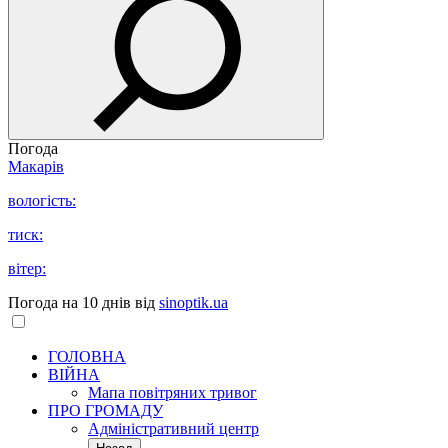
Погода
Макарів
вологість:
тиск:
вітер:
Погода на 10 днів від
sinoptik.ua
ГОЛОВНА
ВІЙНА
Мапа повітряних тривог
ПРО ГРОМАДУ
Aдміністративний центр