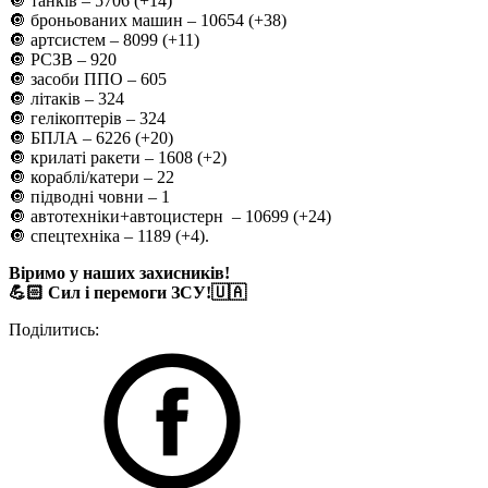
🔘 танків ‒ 5706 (+14)
🔘 броньованих машин ‒ 10654 (+38)
🔘 артсистем – 8099 (+11)
🔘 РСЗВ – 920
🔘 засоби ППО ‒ 605
🔘 літаків – 324
🔘 гелікоптерів – 324
🔘 БПЛА – 6226 (+20)
🔘 крилаті ракети ‒ 1608 (+2)
🔘 кораблі/катери ‒ 22
🔘 підводні човни – 1
🔘 автотехніки+автоцистерн – 10699 (+24)
🔘 спецтехніка ‒ 1189 (+4).
Віримо у наших захисників!
💪🏻 Сил і перемоги ЗСУ!🇺🇦
Поділитись: