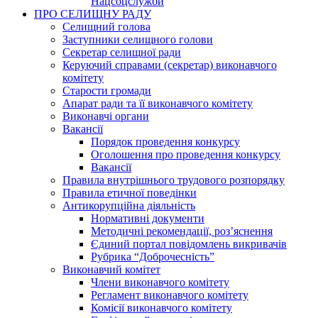
Нацсоцслужби
ПРО СЕЛИЩНУ РАДУ
Селищний голова
Заступники селищного голови
Секретар селищної ради
Керуючий справами (секретар) виконавчого
комітету
Старости громади
Апарат ради та її виконавчого комітету
Виконавчі органи
Вакансії
Порядок проведення конкурсу
Оголошення про проведення конкурсу
Вакансії
Правила внутрішнього трудового розпорядку
Правила етичної поведінки
Антикорупційна діяльність
Нормативні документи
Методичні рекомендації, роз’яснення
Єдиний портал повідомлень викривачів
Рубрика “Доброчесність”
Виконавчий комітет
Члени виконавчого комітету
Регламент виконавчого комітету
Комісії виконавчого комітету