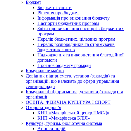
Бюджет
Бюджетні запити
Рішення про бюджет
Інформація про виконання бюджету
Паспорти бюджетних програм
Звіти про виконання паспортів бюджетних
програм
Перелік бюджетних, цільових програм
Перелік розпорядників та отримувачів
бюджетних коштів
Надходження та використання благодійної
допомоги
Прогноз бюджету громади
Комунальне майно
Довідник підприємств, установ (закладів) та
організацій, що належать до сфери управління
селищної ради
Комунальні підприємства, установи (заклади) та
організації
ОСВІТА, ФІЗИЧНА КУЛЬТУРА І СПОРТ
Охорона здоров’я
КНП «Макарівський центр ПМСД»
КНП «Макарівська БЛІЛ»
Культура, туризм, бібліотечна система
Анонси подій