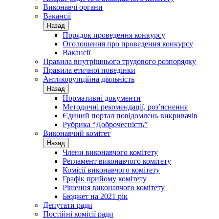
Виконавчі органи
Вакансії
Назад
Порядок проведення конкурсу
Оголошення про проведення конкурсу
Вакансії
Правила внутрішнього трудового розпорядку
Правила етичної поведінки
Антикорупційна діяльність
Назад
Нормативні документи
Методичні рекомендації, роз’яснення
Єдиний портал повідомлень викривачів
Рубрика “Доброчесність”
Виконавчий комітет
Назад
Члени виконавчого комітету
Регламент виконавчого комітету
Комісії виконавчого комітету
Графік прийому комітету
Рішення виконавчого комітету
Бюджет на 2021 рік
Депутати ради
Постійні комісії ради