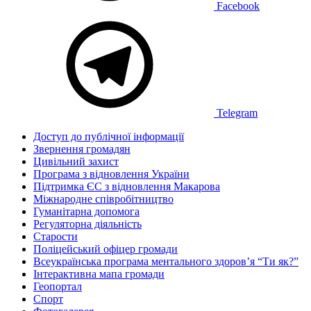
Facebook
Telegram
Доступ до публічної інформації
Звернення громадян
Цивільний захист
Програма з відновлення України
Підтримка ЄС з відновлення Макарова
Міжнародне співробітництво
Гуманітарна допомога
Регуляторна діяльність
Старости
Поліцейський офіцер громади
Всеукраїнська програма ментального здоров’я “Ти як?”
Інтерактивна мапа громади
Геопортал
Спорт