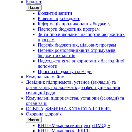
Бюджет
Назад
Бюджетні запити
Рішення про бюджет
Інформація про виконання бюджету
Паспорти бюджетних програм
Звіти про виконання паспортів бюджетних
програм
Перелік бюджетних, цільових програм
Перелік розпорядників та отримувачів
бюджетних коштів
Надходження та використання благодійної
допомоги
Прогноз бюджету громади
Комунальне майно
Довідник підприємств, установ (закладів) та
організацій, що належать до сфери управління
селищної ради
Комунальні підприємства, установи (заклади) та
організації
ОСВІТА, ФІЗИЧНА КУЛЬТУРА І СПОРТ
Охорона здоров’я
Назад
КНП «Макарівський центр ПМСД»
КНП «Макарівська БЛІЛ»