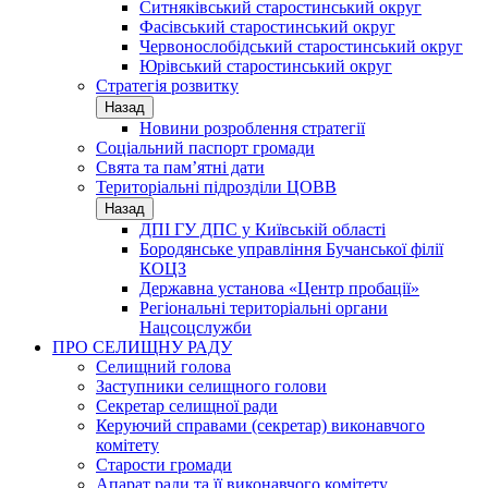
Ситняківський старостинський округ
Фасівський старостинський округ
Червонослобідський старостинський округ
Юрівський старостинський округ
Стратегія розвитку
Назад
Новини розроблення стратегії
Соціальний паспорт громади
Свята та пам’ятні дати
Територіальні підрозділи ЦОВВ
Назад
ДПІ ГУ ДПС у Київській області
Бородянське управління Бучанської філії
КОЦЗ
Державна установа «Центр пробації»
Регіональні територіальні органи
Нацсоцслужби
ПРО СЕЛИЩНУ РАДУ
Селищний голова
Заступники селищного голови
Секретар селищної ради
Керуючий справами (секретар) виконавчого
комітету
Старости громади
Апарат ради та її виконавчого комітету