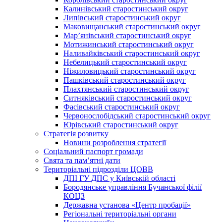
Калинівський старостинський округ
Липівський старостинський округ
Маковищанський старостинський округ
Мар’янівський старостинський округ
Мотижинський старостинський округ
Наливайківський старостинський округ
Небелицький старостинський округ
Ніжиловицький старостинський округ
Пашківський старостинський округ
Плахтянський старостинський округ
Ситняківський старостинський округ
Фасівський старостинський округ
Червонослобідський старостинський округ
Юрівський старостинський округ
Стратегія розвитку
Новини розроблення стратегії
Соціальний паспорт громади
Свята та пам’ятні дати
Територіальні підрозділи ЦОВВ
ДПІ ГУ ДПС у Київській області
Бородянське управління Бучанської філії
КОЦЗ
Державна установа «Центр пробації»
Регіональні територіальні органи