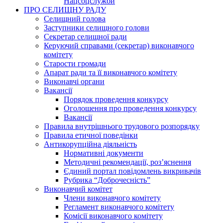
Нацсоцслужби
ПРО СЕЛИЩНУ РАДУ
Селищний голова
Заступники селищного голови
Секретар селищної ради
Керуючий справами (секретар) виконавчого
комітету
Старости громади
Апарат ради та її виконавчого комітету
Виконавчі органи
Вакансії
Порядок проведення конкурсу
Оголошення про проведення конкурсу
Вакансії
Правила внутрішнього трудового розпорядку
Правила етичної поведінки
Антикорупційна діяльність
Нормативні документи
Методичні рекомендації, роз’яснення
Єдиний портал повідомлень викривачів
Рубрика “Доброчесність”
Виконавчий комітет
Члени виконавчого комітету
Регламент виконавчого комітету
Комісії виконавчого комітету