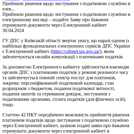
Прийняли рішення щодо листування з податковою службою в
елек...
Прийняли рішення щодо листування з податковою службою в
електронному вигляді – подайте Заяву про бажання
отримувати документи через Електронний кабінет
30.04.2024
ГУ ДПС у Київській області звертає увагу, що наразі одним із
найбільш функціональних електронних сервісів ДПС України
є Електронний кабінет (
https://cabinet.tax.gov.ua/
), яким
забезпечуються онлайн комунікації з платниками податків.
За допомогою Електронного кабінету здійснюється взаємодія
органів ДПС з платниками податків у режимі реального часу
та забезпечується повний спектр послуг для платників,
зокрема: персоніфікований податковий календар, стан
розрахунків з бюджетом, подання податкової звітності,
подання запитів та отримання довідок, листування з
податковими органами, сплата податків (для фізичних осіб),
тощо.
Статтею 42 ПКУ передбачено можливість прийняття рішення
платником податків щодо листування з податковою службою
через Електронний кабінет, шляхом подачі заяви про бажання
отримувати документи через електронний кабінет в