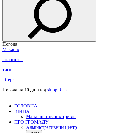
Погода
Макарів
вологість:
тиск:
вітер:
Погода на 10 днів від
sinoptik.ua
ГОЛОВНА
ВІЙНА
Мапа повітряних тривог
ПРО ГРОМАДУ
Aдміністративний центр