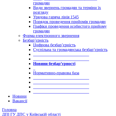
громадян
Види звернень громадян та терміни їх
розгляду
Урядова гаряча лінія 1545
Порядок проведення прийомів громадян
Графіки проведення особистого прийому
громадян
Форма електронного звернення
Безбар’єрність
Цифрова безбар’єрність
Суспільна та громадянська безбар’єрність
___________________________
___________________________
Новини безбар’єрності
_
Нормативно-правова база
___________________________
___________________________
___________________________
___________________________
Новини
Вакансії
Головна
ДПІ ГУ ДПС у Київській області