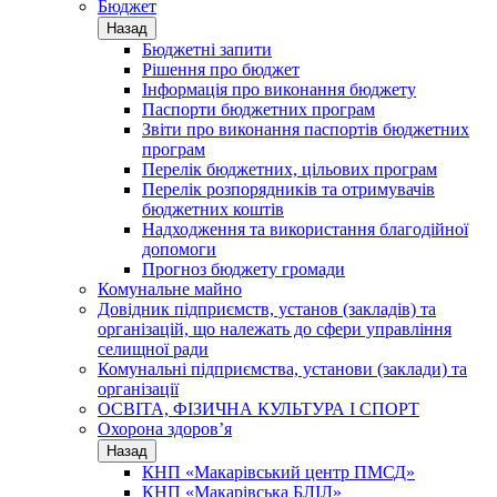
Бюджет
Назад
Бюджетні запити
Рішення про бюджет
Інформація про виконання бюджету
Паспорти бюджетних програм
Звіти про виконання паспортів бюджетних
програм
Перелік бюджетних, цільових програм
Перелік розпорядників та отримувачів
бюджетних коштів
Надходження та використання благодійної
допомоги
Прогноз бюджету громади
Комунальне майно
Довідник підприємств, установ (закладів) та
організацій, що належать до сфери управління
селищної ради
Комунальні підприємства, установи (заклади) та
організації
ОСВІТА, ФІЗИЧНА КУЛЬТУРА І СПОРТ
Охорона здоров’я
Назад
КНП «Макарівський центр ПМСД»
КНП «Макарівська БЛІЛ»