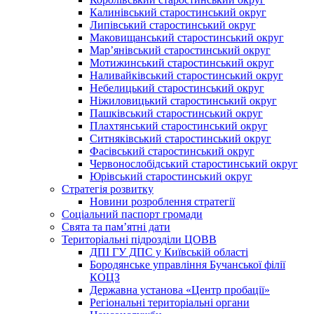
Калинівський старостинський округ
Липівський старостинський округ
Маковищанський старостинський округ
Мар’янівський старостинський округ
Мотижинський старостинський округ
Наливайківський старостинський округ
Небелицький старостинський округ
Ніжиловицький старостинський округ
Пашківський старостинський округ
Плахтянський старостинський округ
Ситняківський старостинський округ
Фасівський старостинський округ
Червонослобідський старостинський округ
Юрівський старостинський округ
Стратегія розвитку
Новини розроблення стратегії
Соціальний паспорт громади
Свята та пам’ятні дати
Територіальні підрозділи ЦОВВ
ДПІ ГУ ДПС у Київській області
Бородянське управління Бучанської філії
КОЦЗ
Державна установа «Центр пробації»
Регіональні територіальні органи