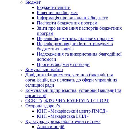
Бюджет
Бюджетні запити
Рішення про бюджет
Інформація про виконання бюджету
Паспорти бюджетних програм
Звіти про виконання паспортів бюджетних
програм
Перелік бюджетних, цільових програм
Перелік розпорядників та отримувачів
бюджетних коштів
Надходження та використання благодійної
допомоги
Прогноз бюджету громади
Комунальне майно
Довідник підприємств, установ (закладів) та
організацій, що належать до сфери управління
селищної ради
Комунальні підприємства, установи (заклади) та
організації
ОСВІТА, ФІЗИЧНА КУЛЬТУРА І СПОРТ
Охорона здоров’я
КНП «Макарівський центр ПМСД»
КНП «Макарівська БЛІЛ»
Культура, туризм, бібліотечна система
Анонси подій