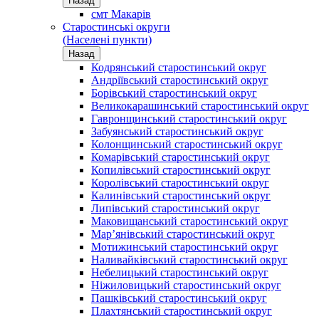
Назад
смт Макарів
Старостинські округи
(Населені пункти)
Назад
Кодрянський старостинський округ
Андріївський старостинський округ
Борівський старостинський округ
Великокарашинський старостинський округ
Гавронщинський старостинський округ
Забуянський старостинський округ
Колонщинський старостинський округ
Комарівський старостинський округ
Копилівський старостинський округ
Королівський старостинський округ
Калинівський старостинський округ
Липівський старостинський округ
Маковищанський старостинський округ
Мар’янівський старостинський округ
Мотижинський старостинський округ
Наливайківський старостинський округ
Небелицький старостинський округ
Ніжиловицький старостинський округ
Пашківський старостинський округ
Плахтянський старостинський округ