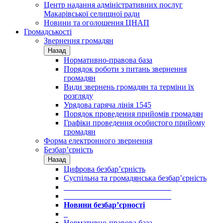
Центр надання адміністративних послуг
Макарівської селищної ради
Новини та оголошення ЦНАП
Громадськості
Звернення громадян
Назад
Нормативно-правова база
Порядок роботи з питань звернення
громадян
Види звернень громадян та терміни їх
розгляду
Урядова гаряча лінія 1545
Порядок проведення прийомів громадян
Графіки проведення особистого прийому
громадян
Форма електронного звернення
Безбар’єрність
Назад
Цифрова безбар’єрність
Суспільна та громадянська безбар’єрність
___________________________
___________________________
Новини безбар’єрності
_
Нормативно-правова база