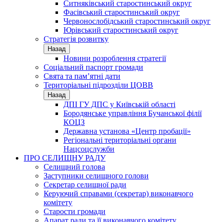
Ситняківський старостинський округ
Фасівський старостинський округ
Червонослобідський старостинський округ
Юрівський старостинський округ
Стратегія розвитку
Назад
Новини розроблення стратегії
Соціальний паспорт громади
Свята та пам’ятні дати
Територіальні підрозділи ЦОВВ
Назад
ДПІ ГУ ДПС у Київській області
Бородянське управління Бучанської філії
КОЦЗ
Державна установа «Центр пробації»
Регіональні територіальні органи
Нацсоцслужби
ПРО СЕЛИЩНУ РАДУ
Селищний голова
Заступники селищного голови
Секретар селищної ради
Керуючий справами (секретар) виконавчого
комітету
Старости громади
Апарат ради та її виконавчого комітету