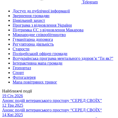
Telegram
Доступ до публічної інформації
Звернення громадян
Цивільний захист
Програма з відновлення України
Підтримка ЄС з відновлення Макарова
Міжнародне співробітництво
Гуманітарна допомога
Регуляторна діяльність
Старости
Поліцейський офіцер громади
Всеукраїнська програма ментального здоров’я “Ти як?”
Інтерактивна мапа громади
Геопортал
Спорт
Фотогалерея
Мапа повітряних тривог
Найближчі події
19 Січ 2026
Анонс подій ветеранського простору “СЕРЕД СВОЇХ”
12 Тра 2025
Анонс подій ветеранського простору “СЕРЕД СВОЇХ“
14 Кві 2025