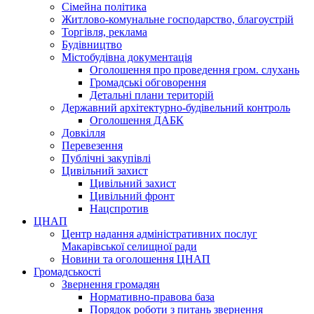
Сімейна політика
Житлово-комунальне господарство, благоустрій
Торгівля, реклама
Будівництво
Містобудівна документація
Оголошення про проведення гром. слухань
Громадські обговорення
Детальні плани територій
Державний архітектурно-будівельний контроль
Оголошення ДАБК
Довкілля
Перевезення
Публічні закупівлі
Цивільний захист
Цивільний захист
Цивільний фронт
Нацспротив
ЦНАП
Центр надання адміністративних послуг
Макарівської селищної ради
Новини та оголошення ЦНАП
Громадськості
Звернення громадян
Нормативно-правова база
Порядок роботи з питань звернення