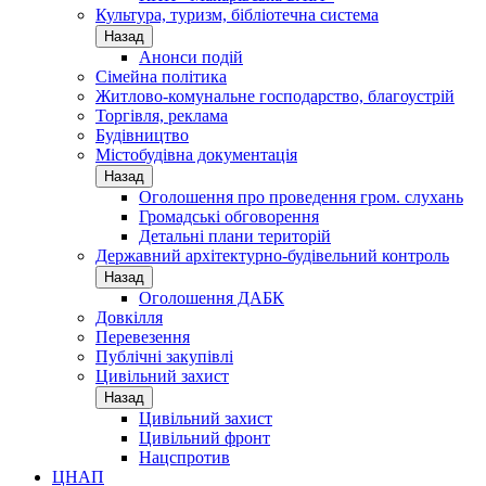
Культура, туризм, бібліотечна система
Назад
Анонси подій
Сімейна політика
Житлово-комунальне господарство, благоустрій
Торгівля, реклама
Будівництво
Містобудівна документація
Назад
Оголошення про проведення гром. слухань
Громадські обговорення
Детальні плани територій
Державний архітектурно-будівельний контроль
Назад
Оголошення ДАБК
Довкілля
Перевезення
Публічні закупівлі
Цивільний захист
Назад
Цивільний захист
Цивільний фронт
Нацспротив
ЦНАП