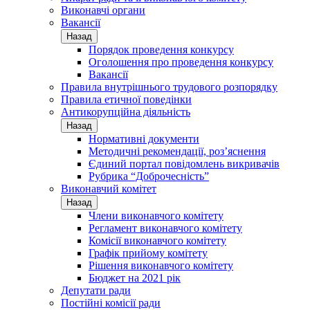
Виконавчі органи
Вакансії
Назад
Порядок проведення конкурсу
Оголошення про проведення конкурсу
Вакансії
Правила внутрішнього трудового розпорядку
Правила етичної поведінки
Антикорупційна діяльність
Назад
Нормативні документи
Методичні рекомендації, роз’яснення
Єдиний портал повідомлень викривачів
Рубрика “Доброчесність”
Виконавчий комітет
Назад
Члени виконавчого комітету
Регламент виконавчого комітету
Комісії виконавчого комітету
Графік прийому комітету
Рішення виконавчого комітету
Бюджет на 2021 рік
Депутати ради
Постійні комісії ради