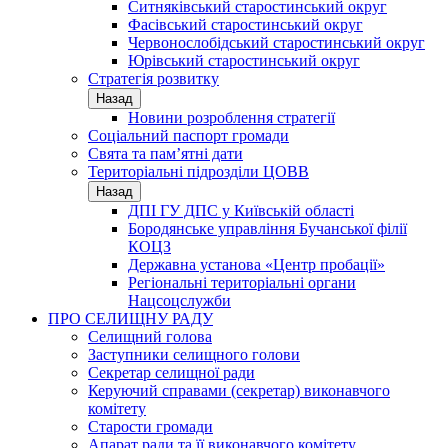
Ситняківський старостинський округ
Фасівський старостинський округ
Червонослобідський старостинський округ
Юрівський старостинський округ
Стратегія розвитку
Назад
Новини розроблення стратегії
Соціальний паспорт громади
Свята та пам’ятні дати
Територіальні підрозділи ЦОВВ
Назад
ДПІ ГУ ДПС у Київській області
Бородянське управління Бучанської філії
КОЦЗ
Державна установа «Центр пробації»
Регіональні територіальні органи
Нацсоцслужби
ПРО СЕЛИЩНУ РАДУ
Селищний голова
Заступники селищного голови
Секретар селищної ради
Керуючий справами (секретар) виконавчого
комітету
Старости громади
Апарат ради та її виконавчого комітету