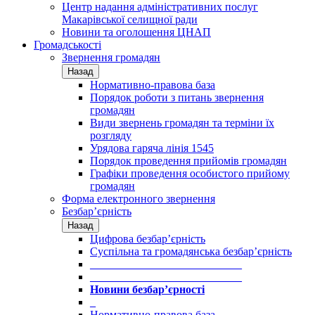
Центр надання адміністративних послуг
Макарівської селищної ради
Новини та оголошення ЦНАП
Громадськості
Звернення громадян
Назад
Нормативно-правова база
Порядок роботи з питань звернення
громадян
Види звернень громадян та терміни їх
розгляду
Урядова гаряча лінія 1545
Порядок проведення прийомів громадян
Графіки проведення особистого прийому
громадян
Форма електронного звернення
Безбар’єрність
Назад
Цифрова безбар’єрність
Суспільна та громадянська безбар’єрність
___________________________
___________________________
Новини безбар’єрності
_
Нормативно-правова база