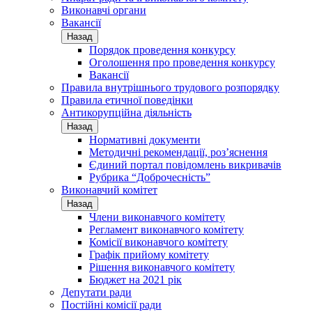
Виконавчі органи
Вакансії
Назад
Порядок проведення конкурсу
Оголошення про проведення конкурсу
Вакансії
Правила внутрішнього трудового розпорядку
Правила етичної поведінки
Антикорупційна діяльність
Назад
Нормативні документи
Методичні рекомендації, роз’яснення
Єдиний портал повідомлень викривачів
Рубрика “Доброчесність”
Виконавчий комітет
Назад
Члени виконавчого комітету
Регламент виконавчого комітету
Комісії виконавчого комітету
Графік прийому комітету
Рішення виконавчого комітету
Бюджет на 2021 рік
Депутати ради
Постійні комісії ради