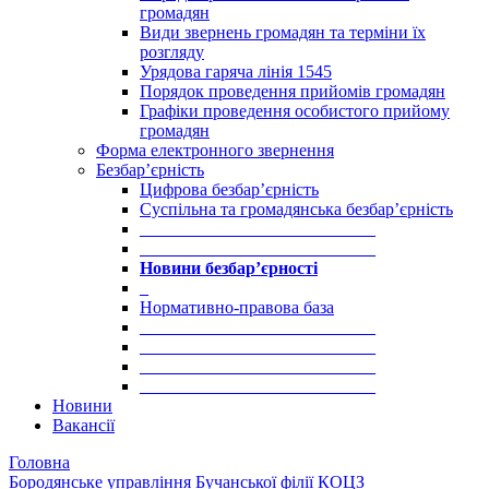
громадян
Види звернень громадян та терміни їх
розгляду
Урядова гаряча лінія 1545
Порядок проведення прийомів громадян
Графіки проведення особистого прийому
громадян
Форма електронного звернення
Безбар’єрність
Цифрова безбар’єрність
Суспільна та громадянська безбар’єрність
___________________________
___________________________
Новини безбар’єрності
_
Нормативно-правова база
___________________________
___________________________
___________________________
___________________________
Новини
Вакансії
Головна
Бородянське управління Бучанської філії КОЦЗ