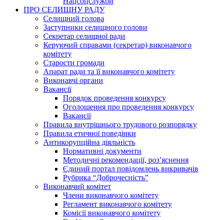
Нацсоцслужби
ПРО СЕЛИЩНУ РАДУ
Селищний голова
Заступники селищного голови
Секретар селищної ради
Керуючий справами (секретар) виконавчого
комітету
Старости громади
Апарат ради та її виконавчого комітету
Виконавчі органи
Вакансії
Порядок проведення конкурсу
Оголошення про проведення конкурсу
Вакансії
Правила внутрішнього трудового розпорядку
Правила етичної поведінки
Антикорупційна діяльність
Нормативні документи
Методичні рекомендації, роз’яснення
Єдиний портал повідомлень викривачів
Рубрика “Доброчесність”
Виконавчий комітет
Члени виконавчого комітету
Регламент виконавчого комітету
Комісії виконавчого комітету