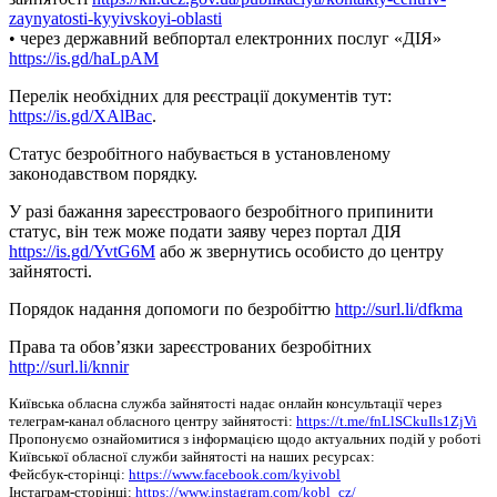
zaynyatosti-kyyivskoyi-oblasti
• через державний вебпортал електронних послуг «ДІЯ»
https://is.gd/haLpAM
Перелік необхідних для реєстрації документів тут:
https://is.gd/XAlBac
.
Статус безробітного набувається в установленому
законодавством порядку.
У разі бажання зареєстроваого безробітного припинити
статус, він теж може подати заяву через портал ДІЯ
https://is.gd/YvtG6M
або ж звернутись особисто до центру
зайнятості.
Порядок надання допомоги по безробіттю
http://surl.li/dfkma
Права та обов’язки зареєстрованих безробітних
http://surl.li/knnir
Київська обласна служба зайнятості надає онлайн консультації через
телеграм-канал обласного центру зайнятості:
https://t.me/fnLlSCkuIls1ZjVi
Пропонуємо ознайомитися з інформацією щодо актуальних подій у роботі
Київської обласної служби зайнятості на наших ресурсах:
Фейсбук-сторінці:
https://www.facebook.com/kyivobl
Інстаграм-сторінці:
https://www.instagram.com/kobl_cz/