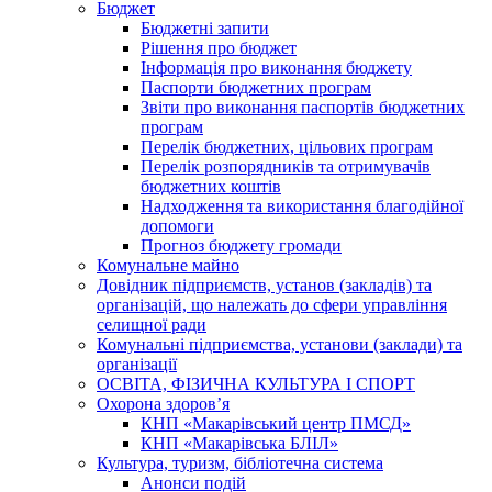
Бюджет
Бюджетні запити
Рішення про бюджет
Інформація про виконання бюджету
Паспорти бюджетних програм
Звіти про виконання паспортів бюджетних
програм
Перелік бюджетних, цільових програм
Перелік розпорядників та отримувачів
бюджетних коштів
Надходження та використання благодійної
допомоги
Прогноз бюджету громади
Комунальне майно
Довідник підприємств, установ (закладів) та
організацій, що належать до сфери управління
селищної ради
Комунальні підприємства, установи (заклади) та
організації
ОСВІТА, ФІЗИЧНА КУЛЬТУРА І СПОРТ
Охорона здоров’я
КНП «Макарівський центр ПМСД»
КНП «Макарівська БЛІЛ»
Культура, туризм, бібліотечна система
Анонси подій