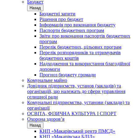
Бюджет
Назад
Бюджетні запити
Рішення про бюджет
Інформація про виконання бюджету
Паспорти бюджетних програм
Звіти про виконання паспортів бюджетних
програм
Перелік бюджетних, цільових програм
Перелік розпорядників та отримувачів
бюджетних коштів
Надходження та використання благодійної
допомоги
Прогноз бюджету громади
Комунальне майно
Довідник підприємств, установ (закладів) та
організацій, що належать до сфери управління
селищної ради
Комунальні підприємства, установи (заклади) та
організації
ОСВІТА, ФІЗИЧНА КУЛЬТУРА І СПОРТ
Охорона здоров’я
Назад
КНП «Макарівський центр ПМСД»
КНП «Макарівська БЛІЛ»