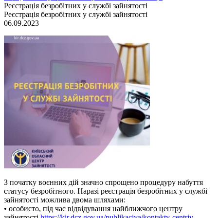
Реєстрація безробітних у службі зайнятості
Реєстрація безробітних у службі зайнятості
06.09.2023
З початку воєнних дій значно спрощено процедуру набуття
статусу безробітного. Наразі реєстрація безробітних у службі
зайнятості можлива двома шляхами:
• особисто, під час відвідування найближчого центру
зайнятості
https://kir.dcz.gov.ua/publikaciya/kontakty-centriv-