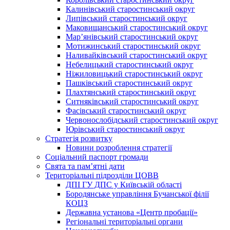
Калинівський старостинський округ
Липівський старостинський округ
Маковищанський старостинський округ
Мар’янівський старостинський округ
Мотижинський старостинський округ
Наливайківський старостинський округ
Небелицький старостинський округ
Ніжиловицький старостинський округ
Пашківський старостинський округ
Плахтянський старостинський округ
Ситняківський старостинський округ
Фасівський старостинський округ
Червонослобідський старостинський округ
Юрівський старостинський округ
Стратегія розвитку
Новини розроблення стратегії
Соціальний паспорт громади
Свята та пам’ятні дати
Територіальні підрозділи ЦОВВ
ДПІ ГУ ДПС у Київській області
Бородянське управління Бучанської філії
КОЦЗ
Державна установа «Центр пробації»
Регіональні територіальні органи