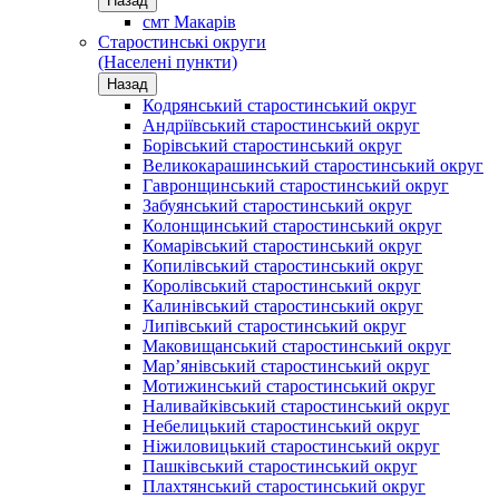
Назад
смт Макарів
Старостинські округи
(Населені пункти)
Назад
Кодрянський старостинський округ
Андріївський старостинський округ
Борівський старостинський округ
Великокарашинський старостинський округ
Гавронщинський старостинський округ
Забуянський старостинський округ
Колонщинський старостинський округ
Комарівський старостинський округ
Копилівський старостинський округ
Королівський старостинський округ
Калинівський старостинський округ
Липівський старостинський округ
Маковищанський старостинський округ
Мар’янівський старостинський округ
Мотижинський старостинський округ
Наливайківський старостинський округ
Небелицький старостинський округ
Ніжиловицький старостинський округ
Пашківський старостинський округ
Плахтянський старостинський округ