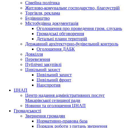
Сімейна політика
Житлово-комунальне господарство, благоустрій
Торгівля, реклама
Будівництво
Містобудівна документація
Оголошення про проведення гром. слухань
Громадські обговорення
Детальні плани територій
Державний архітектурно-будівельний контроль
Оголошення ДАБК
Довкілля
Перевезення
Публічні закупівлі
Цивільний захист
Цивільний захист
Цивільний фронт
Нацспротив
ЦНАП
Центр надання адміністративних послуг
Макарівської селищної ради
Новини та оголошення ЦНАП
Громадськості
Звернення громадян
Нормативно-правова база
Порядок роботи з питань звернення