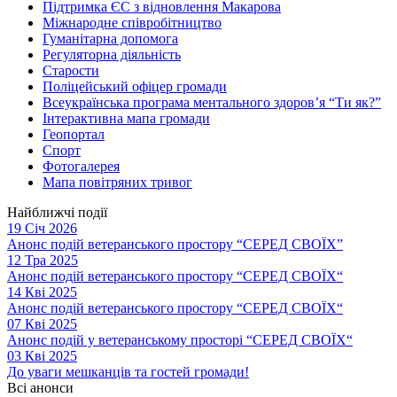
Підтримка ЄС з відновлення Макарова
Міжнародне співробітництво
Гуманітарна допомога
Регуляторна діяльність
Старости
Поліцейський офіцер громади
Всеукраїнська програма ментального здоров’я “Ти як?”
Інтерактивна мапа громади
Геопортал
Спорт
Фотогалерея
Мапа повітряних тривог
Найближчі події
19 Січ 2026
Анонс подій ветеранського простору “СЕРЕД СВОЇХ”
12 Тра 2025
Анонс подій ветеранського простору “СЕРЕД СВОЇХ“
14 Кві 2025
Анонс подій ветеранського простору “СЕРЕД СВОЇХ“
07 Кві 2025
Анонс подій у ветеранському просторі “СЕРЕД СВОЇХ“
03 Кві 2025
До уваги мешканців та гостей громади!
Всі анонси