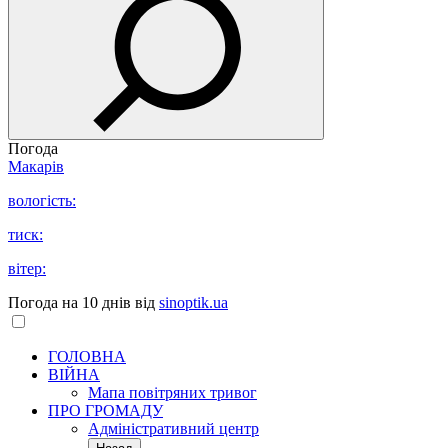
Погода
Макарів
вологість:
тиск:
вітер:
Погода на 10 днів від
sinoptik.ua
ГОЛОВНА
ВІЙНА
Мапа повітряних тривог
ПРО ГРОМАДУ
Aдміністративний центр