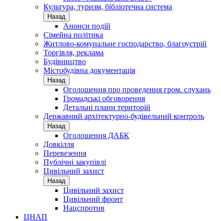
Культура, туризм, бібліотечна система
Назад
Анонси подій
Сімейна політика
Житлово-комунальне господарство, благоустрій
Торгівля, реклама
Будівництво
Містобудівна документація
Назад
Оголошення про проведення гром. слухань
Громадські обговорення
Детальні плани територій
Державний архітектурно-будівельний контроль
Назад
Оголошення ДАБК
Довкілля
Перевезення
Публічні закупівлі
Цивільний захист
Назад
Цивільний захист
Цивільний фронт
Нацспротив
ЦНАП