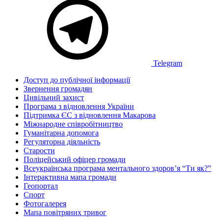
Telegram
Доступ до публічної інформації
Звернення громадян
Цивільний захист
Програма з відновлення України
Підтримка ЄС з відновлення Макарова
Міжнародне співробітництво
Гуманітарна допомога
Регуляторна діяльність
Старости
Поліцейський офіцер громади
Всеукраїнська програма ментального здоров’я “Ти як?”
Інтерактивна мапа громади
Геопортал
Спорт
Фотогалерея
Мапа повітряних тривог