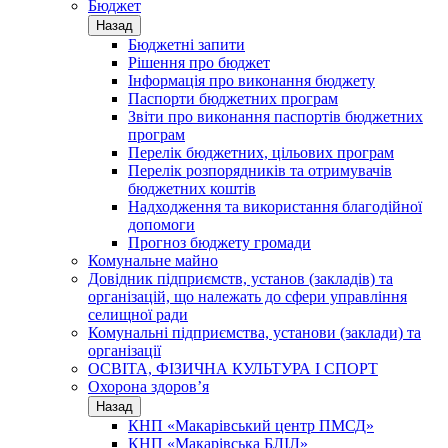
Бюджет
Назад
Бюджетні запити
Рішення про бюджет
Інформація про виконання бюджету
Паспорти бюджетних програм
Звіти про виконання паспортів бюджетних
програм
Перелік бюджетних, цільових програм
Перелік розпорядників та отримувачів
бюджетних коштів
Надходження та використання благодійної
допомоги
Прогноз бюджету громади
Комунальне майно
Довідник підприємств, установ (закладів) та
організацій, що належать до сфери управління
селищної ради
Комунальні підприємства, установи (заклади) та
організації
ОСВІТА, ФІЗИЧНА КУЛЬТУРА І СПОРТ
Охорона здоров’я
Назад
КНП «Макарівський центр ПМСД»
КНП «Макарівська БЛІЛ»