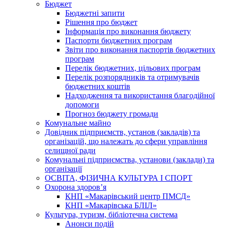
Бюджет
Бюджетні запити
Рішення про бюджет
Інформація про виконання бюджету
Паспорти бюджетних програм
Звіти про виконання паспортів бюджетних
програм
Перелік бюджетних, цільових програм
Перелік розпорядників та отримувачів
бюджетних коштів
Надходження та використання благодійної
допомоги
Прогноз бюджету громади
Комунальне майно
Довідник підприємств, установ (закладів) та
організацій, що належать до сфери управління
селищної ради
Комунальні підприємства, установи (заклади) та
організації
ОСВІТА, ФІЗИЧНА КУЛЬТУРА І СПОРТ
Охорона здоров’я
КНП «Макарівський центр ПМСД»
КНП «Макарівська БЛІЛ»
Культура, туризм, бібліотечна система
Анонси подій