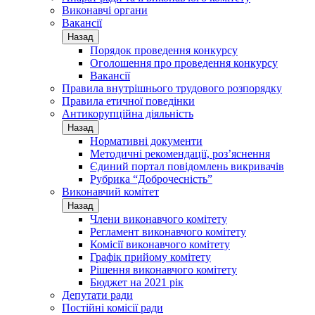
Виконавчі органи
Вакансії
Назад
Порядок проведення конкурсу
Оголошення про проведення конкурсу
Вакансії
Правила внутрішнього трудового розпорядку
Правила етичної поведінки
Антикорупційна діяльність
Назад
Нормативні документи
Методичні рекомендації, роз’яснення
Єдиний портал повідомлень викривачів
Рубрика “Доброчесність”
Виконавчий комітет
Назад
Члени виконавчого комітету
Регламент виконавчого комітету
Комісії виконавчого комітету
Графік прийому комітету
Рішення виконавчого комітету
Бюджет на 2021 рік
Депутати ради
Постійні комісії ради