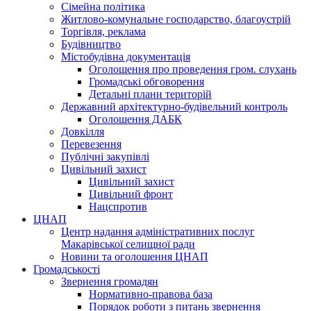
Сімейна політика
Житлово-комунальне господарство, благоустрій
Торгівля, реклама
Будівництво
Містобудівна документація
Оголошення про проведення гром. слухань
Громадські обговорення
Детальні плани територій
Державний архітектурно-будівельний контроль
Оголошення ДАБК
Довкілля
Перевезення
Публічні закупівлі
Цивільний захист
Цивільний захист
Цивільний фронт
Нацспротив
ЦНАП
Центр надання адміністративних послуг
Макарівської селищної ради
Новини та оголошення ЦНАП
Громадськості
Звернення громадян
Нормативно-правова база
Порядок роботи з питань звернення