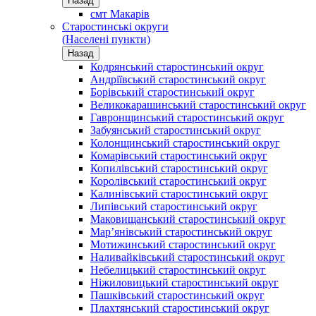
Назад
смт Макарів
Старостинські округи
(Населені пункти)
Назад
Кодрянський старостинський округ
Андріївський старостинський округ
Борівський старостинський округ
Великокарашинський старостинський округ
Гавронщинський старостинський округ
Забуянський старостинський округ
Колонщинський старостинський округ
Комарівський старостинський округ
Копилівський старостинський округ
Королівський старостинський округ
Калинівський старостинський округ
Липівський старостинський округ
Маковищанський старостинський округ
Мар’янівський старостинський округ
Мотижинський старостинський округ
Наливайківський старостинський округ
Небелицький старостинський округ
Ніжиловицький старостинський округ
Пашківський старостинський округ
Плахтянський старостинський округ