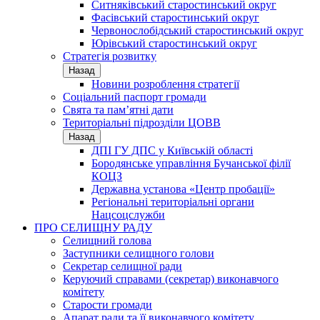
Ситняківський старостинський округ
Фасівський старостинський округ
Червонослобідський старостинський округ
Юрівський старостинський округ
Стратегія розвитку
Назад
Новини розроблення стратегії
Соціальний паспорт громади
Свята та пам’ятні дати
Територіальні підрозділи ЦОВВ
Назад
ДПІ ГУ ДПС у Київській області
Бородянське управління Бучанської філії
КОЦЗ
Державна установа «Центр пробації»
Регіональні територіальні органи
Нацсоцслужби
ПРО СЕЛИЩНУ РАДУ
Селищний голова
Заступники селищного голови
Секретар селищної ради
Керуючий справами (секретар) виконавчого
комітету
Старости громади
Апарат ради та її виконавчого комітету