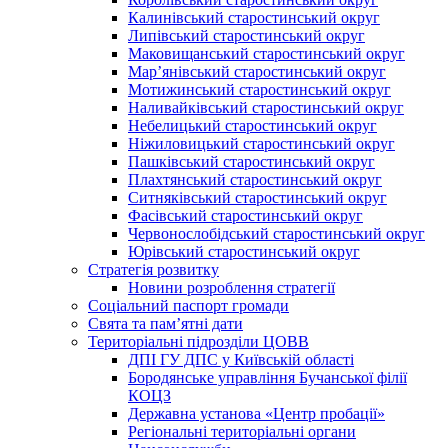
Калинівський старостинський округ
Липівський старостинський округ
Маковищанський старостинський округ
Мар’янівський старостинський округ
Мотижинський старостинський округ
Наливайківський старостинський округ
Небелицький старостинський округ
Ніжиловицький старостинський округ
Пашківський старостинський округ
Плахтянський старостинський округ
Ситняківський старостинський округ
Фасівський старостинський округ
Червонослобідський старостинський округ
Юрівський старостинський округ
Стратегія розвитку
Новини розроблення стратегії
Соціальний паспорт громади
Свята та пам’ятні дати
Територіальні підрозділи ЦОВВ
ДПІ ГУ ДПС у Київській області
Бородянське управління Бучанської філії
КОЦЗ
Державна установа «Центр пробації»
Регіональні територіальні органи