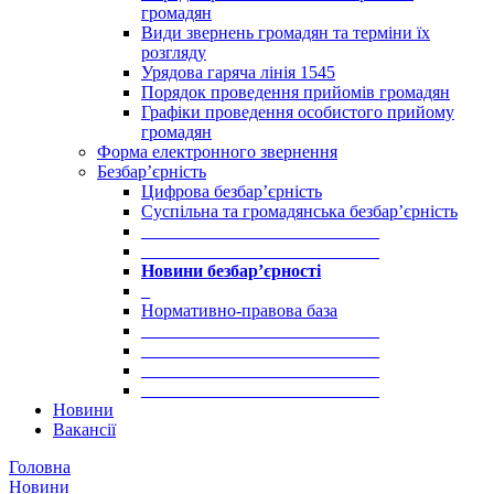
громадян
Види звернень громадян та терміни їх
розгляду
Урядова гаряча лінія 1545
Порядок проведення прийомів громадян
Графіки проведення особистого прийому
громадян
Форма електронного звернення
Безбар’єрність
Цифрова безбар’єрність
Суспільна та громадянська безбар’єрність
___________________________
___________________________
Новини безбар’єрності
_
Нормативно-правова база
___________________________
___________________________
___________________________
___________________________
Новини
Вакансії
Головна
Новини