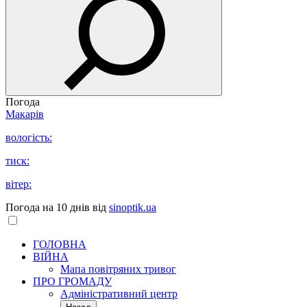
Погода
Макарів
вологість:
тиск:
вітер:
Погода на 10 днів від
sinoptik.ua
ГОЛОВНА
ВІЙНА
Мапа повітряних тривог
ПРО ГРОМАДУ
Aдміністративний центр