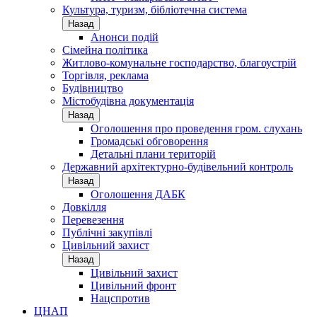
Культура, туризм, бібліотечна система
Назад
Анонси подій
Сімейна політика
Житлово-комунальне господарство, благоустрій
Торгівля, реклама
Будівництво
Містобудівна документація
Назад
Оголошення про проведення гром. слухань
Громадські обговорення
Детальні плани територій
Державний архітектурно-будівельний контроль
Назад
Оголошення ДАБК
Довкілля
Перевезення
Публічні закупівлі
Цивільний захист
Назад
Цивільний захист
Цивільний фронт
Нацспротив
ЦНАП