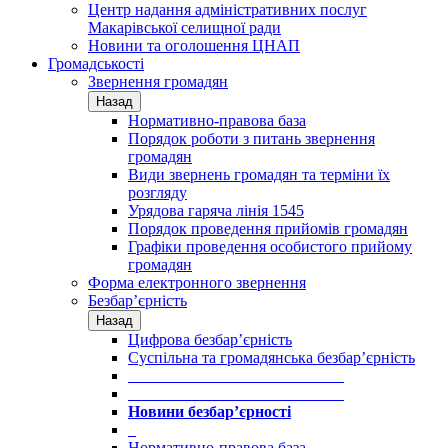
Центр надання адміністративних послуг
Макарівської селищної ради
Новини та оголошення ЦНАП
Громадськості
Звернення громадян
Назад
Нормативно-правова база
Порядок роботи з питань звернення
громадян
Види звернень громадян та терміни їх
розгляду
Урядова гаряча лінія 1545
Порядок проведення прийомів громадян
Графіки проведення особистого прийому
громадян
Форма електронного звернення
Безбар’єрність
Назад
Цифрова безбар’єрність
Суспільна та громадянська безбар’єрність
___________________________
___________________________
Новини безбар’єрності
_
Нормативно-правова база