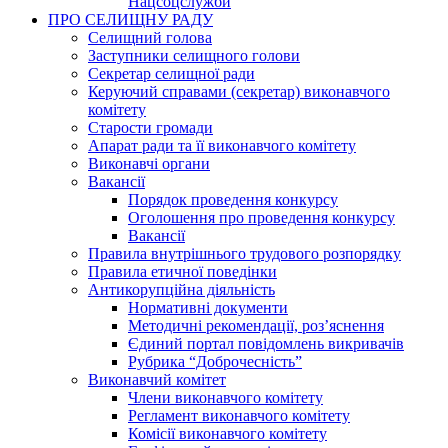
Нацсоцслужби
ПРО СЕЛИЩНУ РАДУ
Селищний голова
Заступники селищного голови
Секретар селищної ради
Керуючий справами (секретар) виконавчого
комітету
Старости громади
Апарат ради та її виконавчого комітету
Виконавчі органи
Вакансії
Порядок проведення конкурсу
Оголошення про проведення конкурсу
Вакансії
Правила внутрішнього трудового розпорядку
Правила етичної поведінки
Антикорупційна діяльність
Нормативні документи
Методичні рекомендації, роз’яснення
Єдиний портал повідомлень викривачів
Рубрика “Доброчесність”
Виконавчий комітет
Члени виконавчого комітету
Регламент виконавчого комітету
Комісії виконавчого комітету