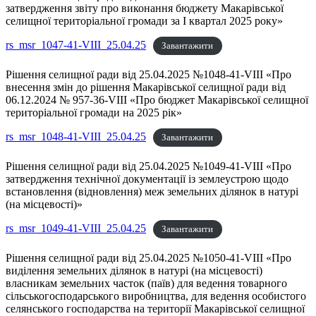
затвердження звіту про виконання бюджету Макарівської
селищної територіальної громади за І квартал 2025 року»
rs_msr_1047-41-VIII_25.04.25
Завантажити
Рішення селищної ради від 25.04.2025 №1048-41-VIII «Про
внесення змін до рішення Макарівської селищної ради від
06.12.2024 № 957-36-VІII «Про бюджет Макарівської селищної
територіальної громади на 2025 рік»
rs_msr_1048-41-VIII_25.04.25
Завантажити
Рішення селищної ради від 25.04.2025 №1049-41-VIII «Про
затвердження технічної документації із землеустрою щодо
встановлення (відновлення) меж земельних ділянок в натурі
(на місцевості)»
rs_msr_1049-41-VIII_25.04.25
Завантажити
Рішення селищної ради від 25.04.2025 №1050-41-VIII «Про
виділення земельних ділянок в натурі (на місцевості)
власникам земельних часток (паїв) для ведення товарного
сільськогосподарського виробництва, для ведення особистого
селянського господарства на території Макарівської селищної