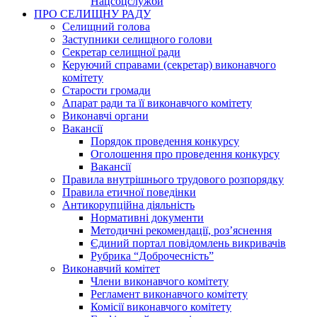
Нацсоцслужби
ПРО СЕЛИЩНУ РАДУ
Селищний голова
Заступники селищного голови
Секретар селищної ради
Керуючий справами (секретар) виконавчого
комітету
Старости громади
Апарат ради та її виконавчого комітету
Виконавчі органи
Вакансії
Порядок проведення конкурсу
Оголошення про проведення конкурсу
Вакансії
Правила внутрішнього трудового розпорядку
Правила етичної поведінки
Антикорупційна діяльність
Нормативні документи
Методичні рекомендації, роз’яснення
Єдиний портал повідомлень викривачів
Рубрика “Доброчесність”
Виконавчий комітет
Члени виконавчого комітету
Регламент виконавчого комітету
Комісії виконавчого комітету