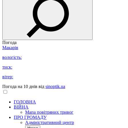
Погода
Макарів
вологість:
тиск:
вітер:
Погода на 10 днів від
sinoptik.ua
ГОЛОВНА
ВІЙНА
Мапа повітряних тривог
ПРО ГРОМАДУ
Aдміністративний центр