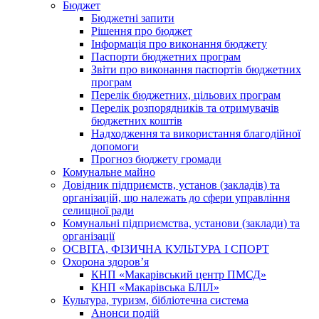
Бюджет
Бюджетні запити
Рішення про бюджет
Інформація про виконання бюджету
Паспорти бюджетних програм
Звіти про виконання паспортів бюджетних
програм
Перелік бюджетних, цільових програм
Перелік розпорядників та отримувачів
бюджетних коштів
Надходження та використання благодійної
допомоги
Прогноз бюджету громади
Комунальне майно
Довідник підприємств, установ (закладів) та
організацій, що належать до сфери управління
селищної ради
Комунальні підприємства, установи (заклади) та
організації
ОСВІТА, ФІЗИЧНА КУЛЬТУРА І СПОРТ
Охорона здоров’я
КНП «Макарівський центр ПМСД»
КНП «Макарівська БЛІЛ»
Культура, туризм, бібліотечна система
Анонси подій