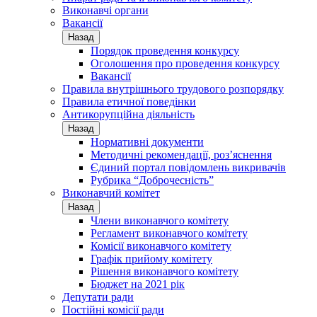
Виконавчі органи
Вакансії
Назад
Порядок проведення конкурсу
Оголошення про проведення конкурсу
Вакансії
Правила внутрішнього трудового розпорядку
Правила етичної поведінки
Антикорупційна діяльність
Назад
Нормативні документи
Методичні рекомендації, роз’яснення
Єдиний портал повідомлень викривачів
Рубрика “Доброчесність”
Виконавчий комітет
Назад
Члени виконавчого комітету
Регламент виконавчого комітету
Комісії виконавчого комітету
Графік прийому комітету
Рішення виконавчого комітету
Бюджет на 2021 рік
Депутати ради
Постійні комісії ради