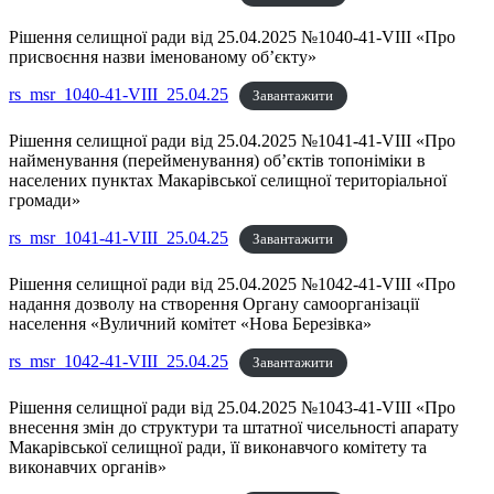
Рішення селищної ради від 25.04.2025 №1040-41-VIII «Про
присвоєння назви іменованому об’єкту»
rs_msr_1040-41-VIII_25.04.25
Завантажити
Рішення селищної ради від 25.04.2025 №1041-41-VIII «Про
найменування (перейменування) об’єктів топоніміки в
населених пунктах Макарівської селищної територіальної
громади»
rs_msr_1041-41-VIII_25.04.25
Завантажити
Рішення селищної ради від 25.04.2025 №1042-41-VIII «Про
надання дозволу на створення Органу самоорганізації
населення «Вуличний комітет «Нова Березівка»
rs_msr_1042-41-VIII_25.04.25
Завантажити
Рішення селищної ради від 25.04.2025 №1043-41-VIII «Про
внесення змін до структури та штатної чисельності апарату
Макарівської селищної ради, її виконавчого комітету та
виконавчих органів»