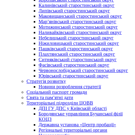
Калинівський старостинський округ
Липівський старостинський округ
Маковищанський старостинський округ
Мар’янівський старостинський округ
Мотижинський старостинський округ
Наливайківський старостинський округ
Небелицький старостинський округ
Ніжиловицький старостинський округ
Пашківський старостинський округ
Плахтянський старостинський округ
Ситняківський старостинський округ
Фасівський старостинський округ
Червонослобідський старостинський округ
Юрівський старостинський округ
Стратегія розвитку
Новини розроблення стратегії
Соціальний паспорт громади
Свята та пам’ятні дати
Територіальні підрозділи ЦОВВ
ДПІ ГУ ДПС у Київській області
Бородянське управління Бучанської філії
КОЦЗ
Державна установа «Центр пробації»
Регіональні територіальні органи