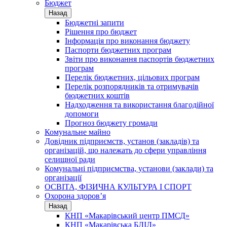
Бюджет
Назад
Бюджетні запити
Рішення про бюджет
Інформація про виконання бюджету
Паспорти бюджетних програм
Звіти про виконання паспортів бюджетних
програм
Перелік бюджетних, цільових програм
Перелік розпорядників та отримувачів
бюджетних коштів
Надходження та використання благодійної
допомоги
Прогноз бюджету громади
Комунальне майно
Довідник підприємств, установ (закладів) та
організацій, що належать до сфери управління
селищної ради
Комунальні підприємства, установи (заклади) та
організації
ОСВІТА, ФІЗИЧНА КУЛЬТУРА І СПОРТ
Охорона здоров’я
Назад
КНП «Макарівський центр ПМСД»
КНП «Макарівська БЛІЛ»