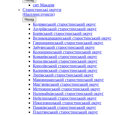
Назад
смт Макарів
Старостинські округи
(Населені пункти)
Назад
Кодрянський старостинський округ
Андріївський старостинський округ
Борівський старостинський округ
Великокарашинський старостинський округ
Гавронщинський старостинський округ
Забуянський старостинський округ
Колонщинський старостинський округ
Комарівський старостинський округ
Копилівський старостинський округ
Королівський старостинський округ
Калинівський старостинський округ
Липівський старостинський округ
Маковищанський старостинський округ
Мар’янівський старостинський округ
Мотижинський старостинський округ
Наливайківський старостинський округ
Небелицький старостинський округ
Ніжиловицький старостинський округ
Пашківський старостинський округ
Плахтянський старостинський округ