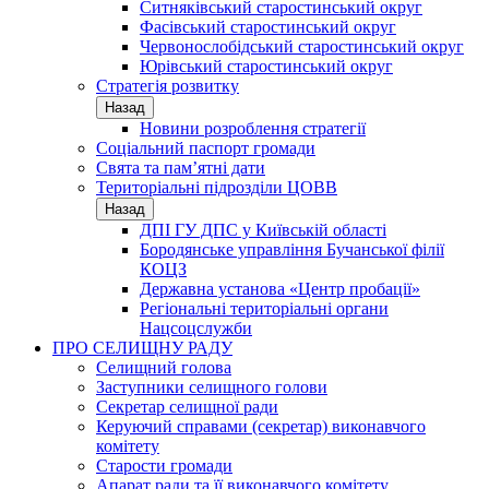
Ситняківський старостинський округ
Фасівський старостинський округ
Червонослобідський старостинський округ
Юрівський старостинський округ
Стратегія розвитку
Назад
Новини розроблення стратегії
Соціальний паспорт громади
Свята та пам’ятні дати
Територіальні підрозділи ЦОВВ
Назад
ДПІ ГУ ДПС у Київській області
Бородянське управління Бучанської філії
КОЦЗ
Державна установа «Центр пробації»
Регіональні територіальні органи
Нацсоцслужби
ПРО СЕЛИЩНУ РАДУ
Селищний голова
Заступники селищного голови
Секретар селищної ради
Керуючий справами (секретар) виконавчого
комітету
Старости громади
Апарат ради та її виконавчого комітету