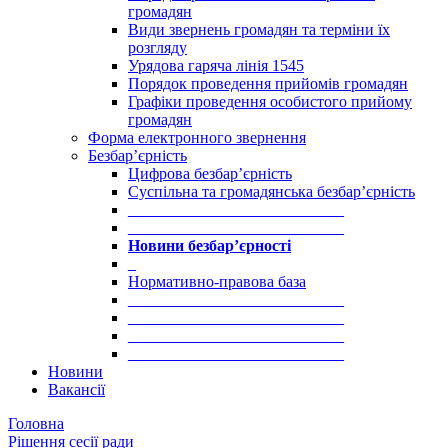
громадян
Види звернень громадян та терміни їх
розгляду
Урядова гаряча лінія 1545
Порядок проведення прийомів громадян
Графіки проведення особистого прийому
громадян
Форма електронного звернення
Безбар’єрність
Цифрова безбар’єрність
Суспільна та громадянська безбар’єрність
___________________________
___________________________
Новини безбар’єрності
_
Нормативно-правова база
___________________________
___________________________
___________________________
___________________________
Новини
Вакансії
Головна
Рішення сесії ради