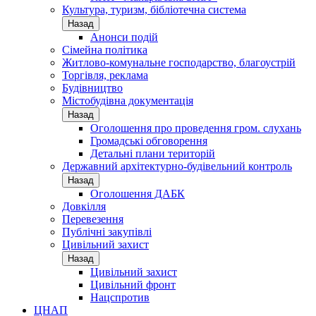
Культура, туризм, бібліотечна система
Назад
Анонси подій
Сімейна політика
Житлово-комунальне господарство, благоустрій
Торгівля, реклама
Будівництво
Містобудівна документація
Назад
Оголошення про проведення гром. слухань
Громадські обговорення
Детальні плани територій
Державний архітектурно-будівельний контроль
Назад
Оголошення ДАБК
Довкілля
Перевезення
Публічні закупівлі
Цивільний захист
Назад
Цивільний захист
Цивільний фронт
Нацспротив
ЦНАП