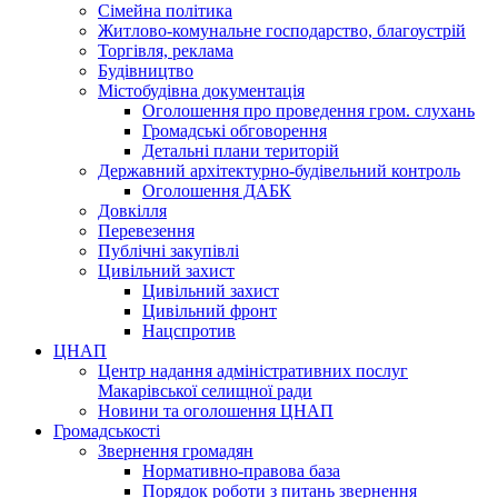
Сімейна політика
Житлово-комунальне господарство, благоустрій
Торгівля, реклама
Будівництво
Містобудівна документація
Оголошення про проведення гром. слухань
Громадські обговорення
Детальні плани територій
Державний архітектурно-будівельний контроль
Оголошення ДАБК
Довкілля
Перевезення
Публічні закупівлі
Цивільний захист
Цивільний захист
Цивільний фронт
Нацспротив
ЦНАП
Центр надання адміністративних послуг
Макарівської селищної ради
Новини та оголошення ЦНАП
Громадськості
Звернення громадян
Нормативно-правова база
Порядок роботи з питань звернення