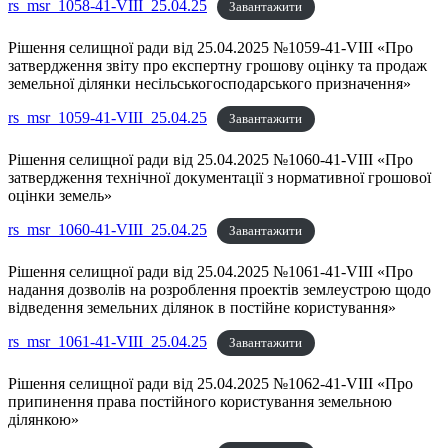
rs_msr_1058-41-VIII_25.04.25
Завантажити
Рішення селищної ради від 25.04.2025 №1059-41-VIII «Про
затвердження звіту про експертну грошову оцінку та продаж
земельної ділянки несільськогосподарського призначення»
rs_msr_1059-41-VIII_25.04.25
Завантажити
Рішення селищної ради від 25.04.2025 №1060-41-VIII «Про
затвердження технічної документації з нормативної грошової
оцінки земель»
rs_msr_1060-41-VIII_25.04.25
Завантажити
Рішення селищної ради від 25.04.2025 №1061-41-VIII «Про
надання дозволів на розроблення проектів землеустрою щодо
відведення земельних ділянок в постійне користування»
rs_msr_1061-41-VIII_25.04.25
Завантажити
Рішення селищної ради від 25.04.2025 №1062-41-VIII «Про
припинення права постійного користування земельною
ділянкою»