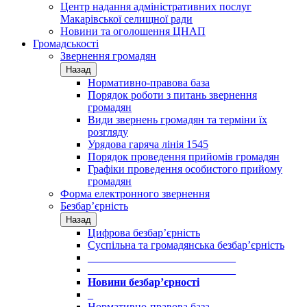
Центр надання адміністративних послуг
Макарівської селищної ради
Новини та оголошення ЦНАП
Громадськості
Звернення громадян
Назад
Нормативно-правова база
Порядок роботи з питань звернення
громадян
Види звернень громадян та терміни їх
розгляду
Урядова гаряча лінія 1545
Порядок проведення прийомів громадян
Графіки проведення особистого прийому
громадян
Форма електронного звернення
Безбар’єрність
Назад
Цифрова безбар’єрність
Суспільна та громадянська безбар’єрність
___________________________
___________________________
Новини безбар’єрності
_
Нормативно-правова база