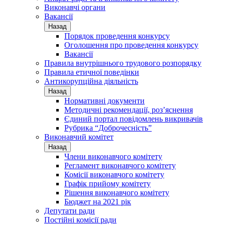
Виконавчі органи
Вакансії
Назад
Порядок проведення конкурсу
Оголошення про проведення конкурсу
Вакансії
Правила внутрішнього трудового розпорядку
Правила етичної поведінки
Антикорупційна діяльність
Назад
Нормативні документи
Методичні рекомендації, роз’яснення
Єдиний портал повідомлень викривачів
Рубрика “Доброчесність”
Виконавчий комітет
Назад
Члени виконавчого комітету
Регламент виконавчого комітету
Комісії виконавчого комітету
Графік прийому комітету
Рішення виконавчого комітету
Бюджет на 2021 рік
Депутати ради
Постійні комісії ради