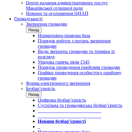
Центр надання адміністративних послуг
Макарівської селищної ради
Новини та оголошення ЦНАП
Громадськості
Звернення громадян
Назад
Нормативно-правова база
Порядок роботи з питань звернення
громадян
Види звернень громадян та терміни їх
розгляду
Урядова гаряча лінія 1545
Порядок проведення прийомів громадян
Графіки проведення особистого прийому
громадян
Форма електронного звернення
Безбар’єрність
Назад
Цифрова безбар’єрність
Суспільна та громадянська безбар’єрність
___________________________
___________________________
Новини безбар’єрності
_
Нормативно-правова база