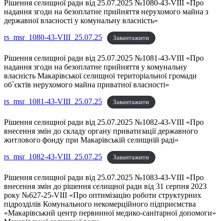
Рішення селищної ради від 25.07.2025 №1080-43-VIII «Про
надання згоди на безоплатне прийняття нерухомого майна з
державної власності у комунальну власність»
rs_msr_1080-43-VIII_25.07.25
Завантажити
Рішення селищної ради від 25.07.2025 №1081-43-VIII «Про
надання згоди на безоплатне прийняття у комунальну
власність Макарівської селищної територіальної громади
об`єктів нерухомого майна приватної власності»
rs_msr_1081-43-VIII_25.07.25
Завантажити
Рішення селищної ради від 25.07.2025 №1082-43-VIII «Про
внесення змін до складу органу приватизації державного
житлового фонду при Макарівській селищній раді»
rs_msr_1082-43-VIII_25.07.25
Завантажити
Рішення селищної ради від 25.07.2025 №1083-43-VIII «Про
внесення змін до рішення селищної ради від 31 серпня 2023
року №627-25-VІІІ «Про оптимізацію роботи структурних
підрозділів Комунального некомерційного підприємства
«Макарівський центр первинної медико-санітарної допомоги»