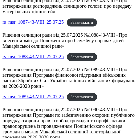
Рішення селищної ради від 25.07.2025 №1087-43-VIII «Про
затвердження розпоряджень селищного голови про передачу
матеріальних цінностей»
rs_msr_1087-43-VIII_25.07.25
Завантажити
Рішення селищної ради від 25.07.2025 №1088-43-VIII «Про
внесення змін до Положення про Службу у справах дітей
Макарівської селищної ради»
rs_msr_1088-43-VIII_25.07.25
Завантажити
Рішення селищної ради від 25.07.2025 №1089-43-VIII «Про
затвердження Програми фінансової підтримки військових
частин Збройних Сил України та інших військових формувань
на 2026-2028 роки»
rs_msr_1089-43-VIII_25.07.25
Завантажити
Рішення селищної ради від 25.07.2025 №1090-43-VIII «Про
затвердження Програми по забезпеченню охорони публічного
порядку, охорони прав і свобод громадян та профілактики
правопорушень із провадженням Поліцейського офіцера
громади в межах Макарівської селищної територіальної
громади на 2026-2028 роки»