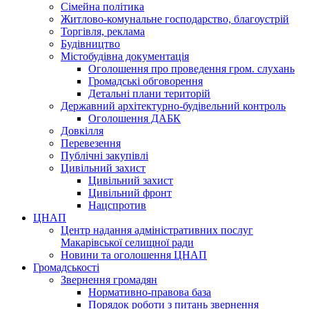
Сімейна політика
Житлово-комунальне господарство, благоустрій
Торгівля, реклама
Будівництво
Містобудівна документація
Оголошення про проведення гром. слухань
Громадські обговорення
Детальні плани територій
Державний архітектурно-будівельний контроль
Оголошення ДАБК
Довкілля
Перевезення
Публічні закупівлі
Цивільний захист
Цивільний захист
Цивільний фронт
Нацспротив
ЦНАП
Центр надання адміністративних послуг
Макарівської селищної ради
Новини та оголошення ЦНАП
Громадськості
Звернення громадян
Нормативно-правова база
Порядок роботи з питань звернення