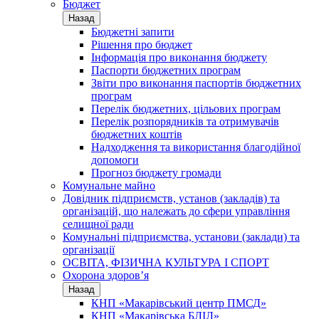
Бюджет
Назад
Бюджетні запити
Рішення про бюджет
Інформація про виконання бюджету
Паспорти бюджетних програм
Звіти про виконання паспортів бюджетних
програм
Перелік бюджетних, цільових програм
Перелік розпорядників та отримувачів
бюджетних коштів
Надходження та використання благодійної
допомоги
Прогноз бюджету громади
Комунальне майно
Довідник підприємств, установ (закладів) та
організацій, що належать до сфери управління
селищної ради
Комунальні підприємства, установи (заклади) та
організації
ОСВІТА, ФІЗИЧНА КУЛЬТУРА І СПОРТ
Охорона здоров’я
Назад
КНП «Макарівський центр ПМСД»
КНП «Макарівська БЛІЛ»