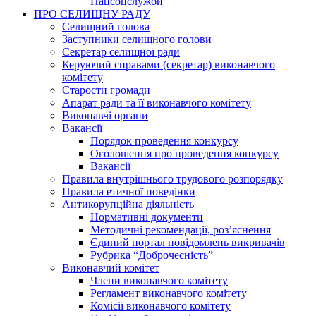
Нацсоцслужби
ПРО СЕЛИЩНУ РАДУ
Селищний голова
Заступники селищного голови
Секретар селищної ради
Керуючий справами (секретар) виконавчого
комітету
Старости громади
Апарат ради та її виконавчого комітету
Виконавчі органи
Вакансії
Порядок проведення конкурсу
Оголошення про проведення конкурсу
Вакансії
Правила внутрішнього трудового розпорядку
Правила етичної поведінки
Антикорупційна діяльність
Нормативні документи
Методичні рекомендації, роз’яснення
Єдиний портал повідомлень викривачів
Рубрика “Доброчесність”
Виконавчий комітет
Члени виконавчого комітету
Регламент виконавчого комітету
Комісії виконавчого комітету