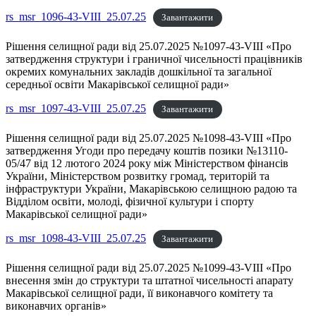
rs_msr_1096-43-VIII_25.07.25
Завантажити
Рішення селищної ради від 25.07.2025 №1097-43-VIII «Про
затвердження структури і граничної чисельності працівників
окремих комунальних закладів дошкільної та загальної
середньої освіти Макарівської селищної ради»
rs_msr_1097-43-VIII_25.07.25
Завантажити
Рішення селищної ради від 25.07.2025 №1098-43-VIII «Про
затвердження Угоди про передачу коштів позики №13110-
05/47 від 12 лютого 2024 року між Міністерством фінансів
України, Міністерством розвитку громад, територій та
інфраструктури України, Макарівською селищною радою та
Відділом освіти, молоді, фізичної культури і спорту
Макарівської селищної ради»
rs_msr_1098-43-VIII_25.07.25
Завантажити
Рішення селищної ради від 25.07.2025 №1099-43-VIII «Про
внесення змін до структури та штатної чисельності апарату
Макарівської селищної ради, її виконавчого комітету та
виконавчих органів»