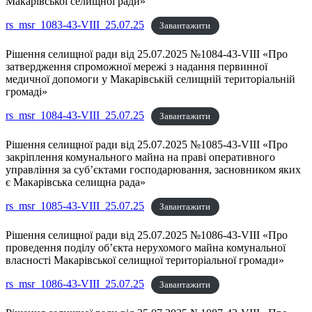
Макарівської селищної ради»
rs_msr_1083-43-VIII_25.07.25
Завантажити
Рішення селищної ради від 25.07.2025 №1084-43-VIII «Про
затвердження спроможної мережі з надання первинної
медичної допомоги у Макарівській селищній територіальній
громаді»
rs_msr_1084-43-VIII_25.07.25
Завантажити
Рішення селищної ради від 25.07.2025 №1085-43-VIII «Про
закріплення комунального майна на праві оперативного
управління за суб’єктами господарювання, засновником яких
є Макарівська селищна рада»
rs_msr_1085-43-VIII_25.07.25
Завантажити
Рішення селищної ради від 25.07.2025 №1086-43-VIII «Про
проведення поділу об’єкта нерухомого майна комунальної
власності Макарівської селищної територіальної громади»
rs_msr_1086-43-VIII_25.07.25
Завантажити