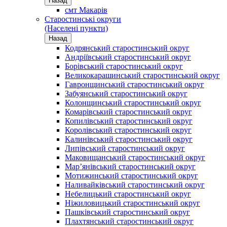
Назад
смт Макарів
Старостинські округи
(Населені пункти)
Назад
Кодрянський старостинський округ
Андріївський старостинський округ
Борівський старостинський округ
Великокарашинський старостинський округ
Гавронщинський старостинський округ
Забуянський старостинський округ
Колонщинський старостинський округ
Комарівський старостинський округ
Копилівський старостинський округ
Королівський старостинський округ
Калинівський старостинський округ
Липівський старостинський округ
Маковищанський старостинський округ
Мар’янівський старостинський округ
Мотижинський старостинський округ
Наливайківський старостинський округ
Небелицький старостинський округ
Ніжиловицький старостинський округ
Пашківський старостинський округ
Плахтянський старостинський округ