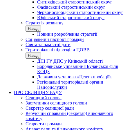
Ситняківський старостинський округ
Фасівський старостинський округ
Червонослобідський старостинський округ
Юрівський старостинський округ
Стратегія розвитку
Назад
Новини розроблення стратегії
Соціальний паспорт громади
Свята та пам’ятні дати
Територіальні підрозділи ЦОВВ
Назад
ДПІ ГУ ДПС у Київській області
Бородянське управління Бучанської філії
КОЦЗ
Державна установа «Центр пробації»
Регіональні територіальні органи
Нацсоцслужби
ПРО СЕЛИЩНУ РАДУ
Селищний голова
Заступники селищного голови
Секретар селищної ради
Керуючий справами (секретар) виконавчого
комітету
Старости громади
Апарат ради та її виконавчого комітету