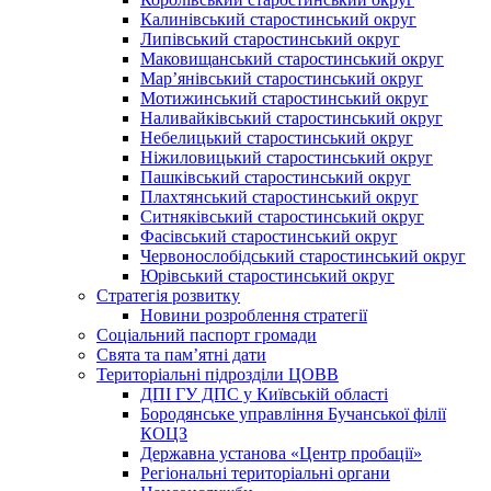
Калинівський старостинський округ
Липівський старостинський округ
Маковищанський старостинський округ
Мар’янівський старостинський округ
Мотижинський старостинський округ
Наливайківський старостинський округ
Небелицький старостинський округ
Ніжиловицький старостинський округ
Пашківський старостинський округ
Плахтянський старостинський округ
Ситняківський старостинський округ
Фасівський старостинський округ
Червонослобідський старостинський округ
Юрівський старостинський округ
Стратегія розвитку
Новини розроблення стратегії
Соціальний паспорт громади
Свята та пам’ятні дати
Територіальні підрозділи ЦОВВ
ДПІ ГУ ДПС у Київській області
Бородянське управління Бучанської філії
КОЦЗ
Державна установа «Центр пробації»
Регіональні територіальні органи