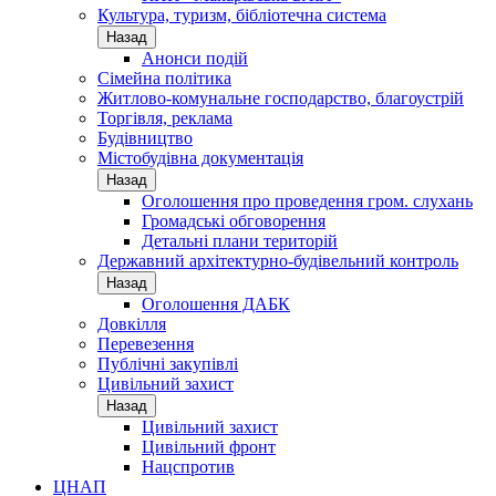
Культура, туризм, бібліотечна система
Назад
Анонси подій
Сімейна політика
Житлово-комунальне господарство, благоустрій
Торгівля, реклама
Будівництво
Містобудівна документація
Назад
Оголошення про проведення гром. слухань
Громадські обговорення
Детальні плани територій
Державний архітектурно-будівельний контроль
Назад
Оголошення ДАБК
Довкілля
Перевезення
Публічні закупівлі
Цивільний захист
Назад
Цивільний захист
Цивільний фронт
Нацспротив
ЦНАП