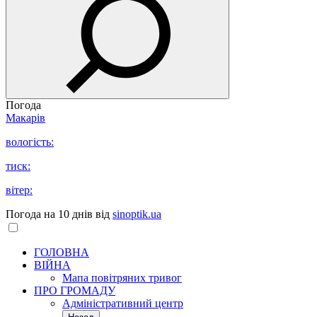
Погода
Макарів
вологість:
тиск:
вітер:
Погода на 10 днів від
sinoptik.ua
ГОЛОВНА
ВІЙНА
Мапа повітряних тривог
ПРО ГРОМАДУ
Aдміністративний центр