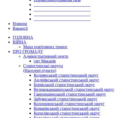
___________________________
___________________________
___________________________
___________________________
Новини
Вакансії
ГОЛОВНА
ВІЙНА
Мапа повітряних тривог
ПРО ГРОМАДУ
Aдміністративний центр
смт Макарів
Старостинські округи
(Населені пункти)
Кодрянський старостинський округ
Андріївський старостинський округ
Борівський старостинський округ
Великокарашинський старостинський округ
Гавронщинський старостинський округ
Забуянський старостинський округ
Колонщинський старостинський округ
Комарівський старостинський округ
Копилівський старостинський округ
Королівський старостинський округ