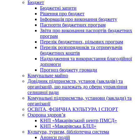
Бюджет
Бюджетні запити
Рішення про бюджет
Інформація про виконання бюджету
Паспорти бюджетних програм
Звіти про виконання паспортів бюджетних
програм
Перелік бюджетних, цільових програм
Перелік розпорядників та отримувачів
бюджетних коштів
Надходження та використання благодійної
допомоги
Прогноз бюджету громади
Комунальне майно
Довідник підприємств, установ (закладів) та
організацій, що належать до сфери управління
селищної ради
Комунальні підприємства, установи (заклади) та
організації
ОСВІТА, ФІЗИЧНА КУЛЬТУРА І СПОРТ
Охорона здоров’я
КНП «Макарівський центр ПМСД»
КНП «Макарівська БЛІЛ»
Культура, туризм, бібліотечна система
Анонси подій