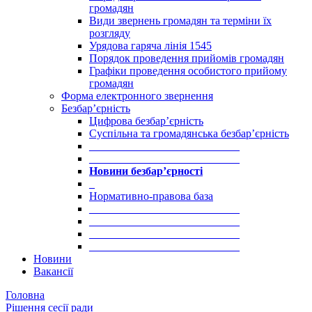
громадян
Види звернень громадян та терміни їх
розгляду
Урядова гаряча лінія 1545
Порядок проведення прийомів громадян
Графіки проведення особистого прийому
громадян
Форма електронного звернення
Безбар’єрність
Цифрова безбар’єрність
Суспільна та громадянська безбар’єрність
___________________________
___________________________
Новини безбар’єрності
_
Нормативно-правова база
___________________________
___________________________
___________________________
___________________________
Новини
Вакансії
Головна
Рішення сесії ради