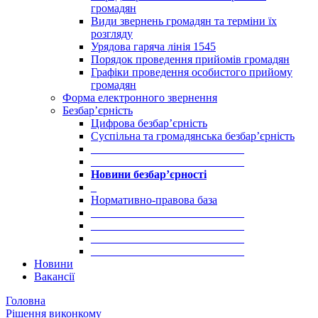
громадян
Види звернень громадян та терміни їх
розгляду
Урядова гаряча лінія 1545
Порядок проведення прийомів громадян
Графіки проведення особистого прийому
громадян
Форма електронного звернення
Безбар’єрність
Цифрова безбар’єрність
Суспільна та громадянська безбар’єрність
___________________________
___________________________
Новини безбар’єрності
_
Нормативно-правова база
___________________________
___________________________
___________________________
___________________________
Новини
Вакансії
Головна
Рішення виконкому