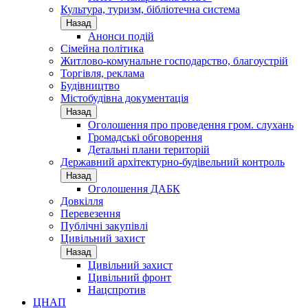
Культура, туризм, бібліотечна система
Назад
Анонси подій
Сімейна політика
Житлово-комунальне господарство, благоустрій
Торгівля, реклама
Будівництво
Містобудівна документація
Назад
Оголошення про проведення гром. слухань
Громадські обговорення
Детальні плани територій
Державний архітектурно-будівельний контроль
Назад
Оголошення ДАБК
Довкілля
Перевезення
Публічні закупівлі
Цивільний захист
Назад
Цивільний захист
Цивільний фронт
Нацспротив
ЦНАП