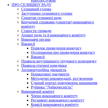
Нацсоцслужби
ПРО СЕЛИЩНУ РАДУ
Селищний голова
Заступники селищного голови
Секретар селищної ради
Керуючий справами (секретар) виконавчого
комітету
Старости громади
Апарат ради та її виконавчого комітету
Виконавчі органи
Вакансії
Порядок проведення конкурсу
Оголошення про проведення конкурсу
Вакансії
Правила внутрішнього трудового розпорядку
Правила етичної поведінки
Антикорупційна діяльність
Нормативні документи
Методичні рекомендації, роз’яснення
Єдиний портал повідомлень викривачів
Рубрика “Доброчесність”
Виконавчий комітет
Члени виконавчого комітету
Регламент виконавчого комітету
Комісії виконавчого комітету