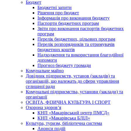
Бюджет
Бюджетні запити
Рішення про бюджет
Інформація про виконання бюджету
Паспорти бюджетних програм
Звіти про виконання паспортів бюджетних
програм
Перелік бюджетних, цільових програм
Перелік розпорядників та отримувачів
бюджетних коштів
Надходження та використання благодійної
допомоги
Прогноз бюджету громади
Комунальне майно
Довідник підприємств, установ (закладів) та
організацій, що належать до сфери управління
селищної ради
Комунальні підприємства, установи (заклади) та
організації
ОСВІТА, ФІЗИЧНА КУЛЬТУРА І СПОРТ
Охорона здоров’я
КНП «Макарівський центр ПМСД»
КНП «Макарівська БЛІЛ»
Культура, туризм, бібліотечна система
Анонси подій