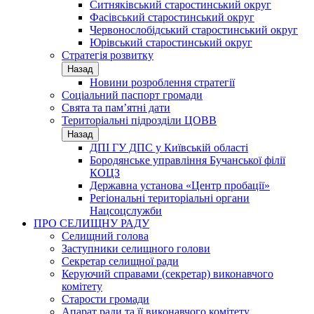
Ситняківський старостинський округ
Фасівський старостинський округ
Червонослобідський старостинський округ
Юрівський старостинський округ
Стратегія розвитку
Назад
Новини розроблення стратегії
Соціальний паспорт громади
Свята та пам’ятні дати
Територіальні підрозділи ЦОВВ
Назад
ДПІ ГУ ДПС у Київській області
Бородянське управління Бучанської філії
КОЦЗ
Державна установа «Центр пробації»
Регіональні територіальні органи
Нацсоцслужби
ПРО СЕЛИЩНУ РАДУ
Селищний голова
Заступники селищного голови
Секретар селищної ради
Керуючий справами (секретар) виконавчого
комітету
Старости громади
Апарат ради та її виконавчого комітету