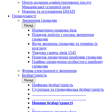
Центр надання адміністративних послуг
Макарівської селищної ради
Новини та оголошення ЦНАП
Громадськості
Звернення громадян
Назад
Нормативно-правова база
Порядок роботи з питань звернення
громадян
Види звернень громадян та терміни їх
розгляду
Урядова гаряча лінія 1545
Порядок проведення прийомів громадян
Графіки проведення особистого прийому
громадян
Форма електронного звернення
Безбар’єрність
Назад
Цифрова безбар’єрність
Суспільна та громадянська безбар’єрність
___________________________
___________________________
Новини безбар’єрності
_
Нормативно-правова база