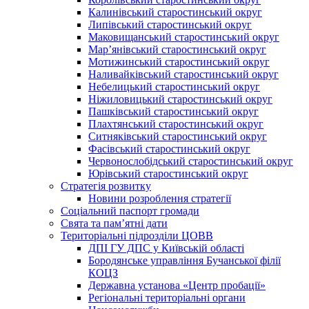
Калинівський старостинський округ
Липівський старостинський округ
Маковищанський старостинський округ
Мар’янівський старостинський округ
Мотижинський старостинський округ
Наливайківський старостинський округ
Небелицький старостинський округ
Ніжиловицький старостинський округ
Пашківський старостинський округ
Плахтянський старостинський округ
Ситняківський старостинський округ
Фасівський старостинський округ
Червонослобідський старостинський округ
Юрівський старостинський округ
Стратегія розвитку
Новини розроблення стратегії
Соціальний паспорт громади
Свята та пам’ятні дати
Територіальні підрозділи ЦОВВ
ДПІ ГУ ДПС у Київській області
Бородянське управління Бучанської філії
КОЦЗ
Державна установа «Центр пробації»
Регіональні територіальні органи