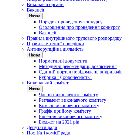
Виконавчі органи
Вакансії
Назад
Порядок проведення конкурсу
Оголошення про проведення конкурсу
Вакансії
Правила внутрішнього трудового розпорядку
Правила етичної поведінки
Антикорупційна діяльність
Назад
Нормативні документи
Методичні рекомендації, роз’яснення
Єдиний портал повідомлень викривачів
Рубрика “Доброчесність”
Виконавчий комітет
Назад
Члени виконавчого комітету
Регламент виконавчого комітету
Комісії виконавчого комітету
Графік прийому комітету
Рішення виконавчого комітету
Бюджет на 2021 рік
Депутати ради
Постійні комісії ради