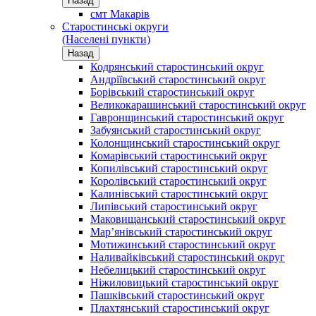
Назад
смт Макарів
Старостинські округи
(Населені пункти)
Назад
Кодрянський старостинський округ
Андріївський старостинський округ
Борівський старостинський округ
Великокарашинський старостинський округ
Гавронщинський старостинський округ
Забуянський старостинський округ
Колонщинський старостинський округ
Комарівський старостинський округ
Копилівський старостинський округ
Королівський старостинський округ
Калинівський старостинський округ
Липівський старостинський округ
Маковищанський старостинський округ
Мар’янівський старостинський округ
Мотижинський старостинський округ
Наливайківський старостинський округ
Небелицький старостинський округ
Ніжиловицький старостинський округ
Пашківський старостинський округ
Плахтянський старостинський округ