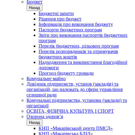
Бюджет
Назад
Бюджетні запити
Рішення про бюджет
Інформація про виконання бюджету
Паспорти бюджетних програм
Звіти про виконання паспортів бюджетних
програм
Перелік бюджетних, цільових програм
Перелік розпорядників та отримувачів
бюджетних коштів
Надходження та використання благодійної
допомоги
Прогноз бюджету громади
Комунальне майно
Довідник підприємств, установ (закладів) та
організацій, що належать до сфери управління
селищної ради
Комунальні підприємства, установи (заклади) та
організації
ОСВІТА, ФІЗИЧНА КУЛЬТУРА І СПОРТ
Охорона здоров’я
Назад
КНП «Макарівський центр ПМСД»
КНП «Макарівська БЛІЛ»