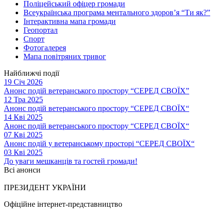
Поліцейський офіцер громади
Всеукраїнська програма ментального здоров’я “Ти як?”
Інтерактивна мапа громади
Геопортал
Спорт
Фотогалерея
Мапа повітряних тривог
Найближчі події
19 Січ 2026
Анонс подій ветеранського простору “СЕРЕД СВОЇХ”
12 Тра 2025
Анонс подій ветеранського простору “СЕРЕД СВОЇХ“
14 Кві 2025
Анонс подій ветеранського простору “СЕРЕД СВОЇХ“
07 Кві 2025
Анонс подій у ветеранському просторі “СЕРЕД СВОЇХ“
03 Кві 2025
До уваги мешканців та гостей громади!
Всі анонси
ПРЕЗИДЕНТ УКРАЇНИ
Офіційне інтернет-представництво