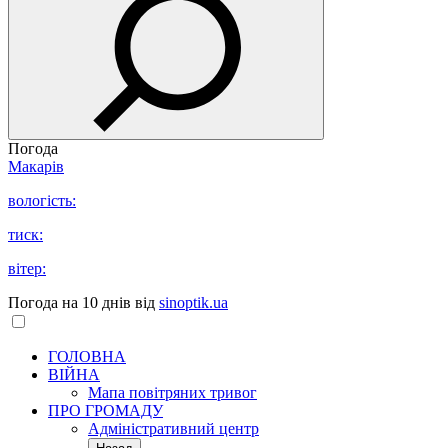
Погода
Макарів
вологість:
тиск:
вітер:
Погода на 10 днів від
sinoptik.ua
ГОЛОВНА
ВІЙНА
Мапа повітряних тривог
ПРО ГРОМАДУ
Aдміністративний центр