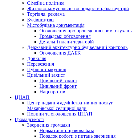
Сімейна політика
Житлово-комунальне господарство, благоустрій
Торгівля, реклама
Будівництво
Містобудівна документація
Оголошення про проведення гром. слухань
Громадські обговорення
Детальні плани територій
Державний архітектурно-будівельний контроль
Оголошення ДАБК
Довкілля
Перевезення
Публічні закупівлі
Цивільний захист
Цивільний захист
Цивільний фронт
Нацспротив
ЦНАП
Центр надання адміністративних послуг
Макарівської селищної ради
Новини та оголошення ЦНАП
Громадськості
Звернення громадян
Нормативно-правова база
Порядок роботи з питань звернення