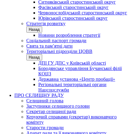
Ситняківський старостинський округ
Фасівський старостинський округ
Червонослобідський старостинський округ
Юрівський старостинський округ
Стратегія розвитку
Назад
Новини розроблення стратегії
Соціальний паспорт громади
Свята та пам’ятні дати
Територіальні підрозділи ЦОВВ
Назад
ДПІ ГУ ДПС у Київській області
Бородянське управління Бучанської філії
КОЦЗ
Державна установа «Центр пробації»
Регіональні територіальні органи
Нацсоцслужби
ПРО СЕЛИЩНУ РАДУ
Селищний голова
Заступники селищного голови
Секретар селищної ради
Керуючий справами (секретар) виконавчого
комітету
Старости громади
Апарат ради та її виконавчого комітету