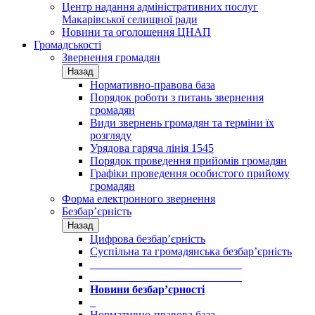
Центр надання адміністративних послуг
Макарівської селищної ради
Новини та оголошення ЦНАП
Громадськості
Звернення громадян
Назад
Нормативно-правова база
Порядок роботи з питань звернення
громадян
Види звернень громадян та терміни їх
розгляду
Урядова гаряча лінія 1545
Порядок проведення прийомів громадян
Графіки проведення особистого прийому
громадян
Форма електронного звернення
Безбар’єрність
Назад
Цифрова безбар’єрність
Суспільна та громадянська безбар’єрність
___________________________
___________________________
Новини безбар’єрності
_
Нормативно-правова база