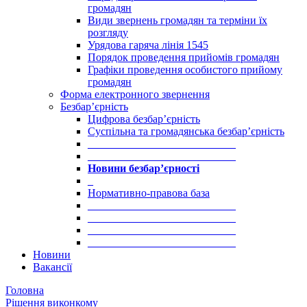
громадян
Види звернень громадян та терміни їх
розгляду
Урядова гаряча лінія 1545
Порядок проведення прийомів громадян
Графіки проведення особистого прийому
громадян
Форма електронного звернення
Безбар’єрність
Цифрова безбар’єрність
Суспільна та громадянська безбар’єрність
___________________________
___________________________
Новини безбар’єрності
_
Нормативно-правова база
___________________________
___________________________
___________________________
___________________________
Новини
Вакансії
Головна
Рішення виконкому