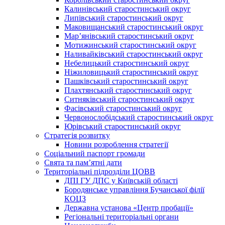
Калинівський старостинський округ
Липівський старостинський округ
Маковищанський старостинський округ
Мар’янівський старостинський округ
Мотижинський старостинський округ
Наливайківський старостинський округ
Небелицький старостинський округ
Ніжиловицький старостинський округ
Пашківський старостинський округ
Плахтянський старостинський округ
Ситняківський старостинський округ
Фасівський старостинський округ
Червонослобідський старостинський округ
Юрівський старостинський округ
Стратегія розвитку
Новини розроблення стратегії
Соціальний паспорт громади
Свята та пам’ятні дати
Територіальні підрозділи ЦОВВ
ДПІ ГУ ДПС у Київській області
Бородянське управління Бучанської філії
КОЦЗ
Державна установа «Центр пробації»
Регіональні територіальні органи