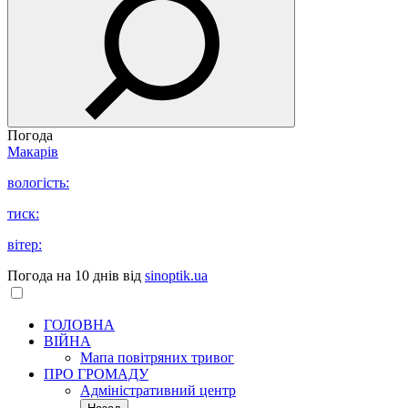
Погода
Макарів
вологість:
тиск:
вітер:
Погода на 10 днів від
sinoptik.ua
ГОЛОВНА
ВІЙНА
Мапа повітряних тривог
ПРО ГРОМАДУ
Aдміністративний центр