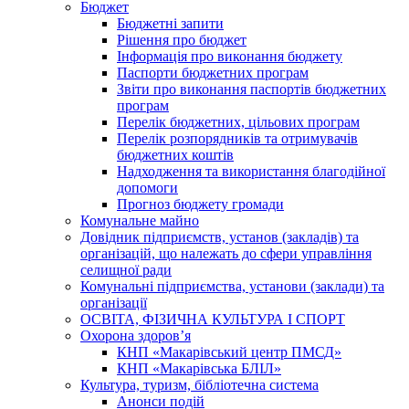
Бюджет
Бюджетні запити
Рішення про бюджет
Інформація про виконання бюджету
Паспорти бюджетних програм
Звіти про виконання паспортів бюджетних
програм
Перелік бюджетних, цільових програм
Перелік розпорядників та отримувачів
бюджетних коштів
Надходження та використання благодійної
допомоги
Прогноз бюджету громади
Комунальне майно
Довідник підприємств, установ (закладів) та
організацій, що належать до сфери управління
селищної ради
Комунальні підприємства, установи (заклади) та
організації
ОСВІТА, ФІЗИЧНА КУЛЬТУРА І СПОРТ
Охорона здоров’я
КНП «Макарівський центр ПМСД»
КНП «Макарівська БЛІЛ»
Культура, туризм, бібліотечна система
Анонси подій