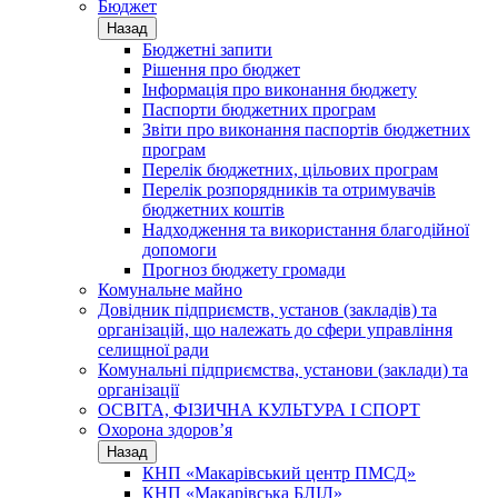
Бюджет
Назад
Бюджетні запити
Рішення про бюджет
Інформація про виконання бюджету
Паспорти бюджетних програм
Звіти про виконання паспортів бюджетних
програм
Перелік бюджетних, цільових програм
Перелік розпорядників та отримувачів
бюджетних коштів
Надходження та використання благодійної
допомоги
Прогноз бюджету громади
Комунальне майно
Довідник підприємств, установ (закладів) та
організацій, що належать до сфери управління
селищної ради
Комунальні підприємства, установи (заклади) та
організації
ОСВІТА, ФІЗИЧНА КУЛЬТУРА І СПОРТ
Охорона здоров’я
Назад
КНП «Макарівський центр ПМСД»
КНП «Макарівська БЛІЛ»