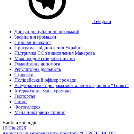
Telegram
Доступ до публічної інформації
Звернення громадян
Цивільний захист
Програма з відновлення України
Підтримка ЄС з відновлення Макарова
Міжнародне співробітництво
Гуманітарна допомога
Регуляторна діяльність
Старости
Поліцейський офіцер громади
Всеукраїнська програма ментального здоров’я “Ти як?”
Інтерактивна мапа громади
Геопортал
Спорт
Фотогалерея
Мапа повітряних тривог
Найближчі події
19 Січ 2026
Анонс подій ветеранського простору “СЕРЕД СВОЇХ”