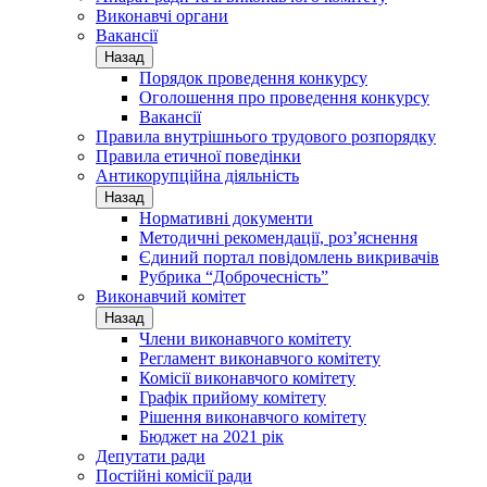
Виконавчі органи
Вакансії
Назад
Порядок проведення конкурсу
Оголошення про проведення конкурсу
Вакансії
Правила внутрішнього трудового розпорядку
Правила етичної поведінки
Антикорупційна діяльність
Назад
Нормативні документи
Методичні рекомендації, роз’яснення
Єдиний портал повідомлень викривачів
Рубрика “Доброчесність”
Виконавчий комітет
Назад
Члени виконавчого комітету
Регламент виконавчого комітету
Комісії виконавчого комітету
Графік прийому комітету
Рішення виконавчого комітету
Бюджет на 2021 рік
Депутати ради
Постійні комісії ради