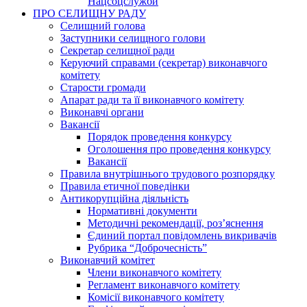
Нацсоцслужби
ПРО СЕЛИЩНУ РАДУ
Селищний голова
Заступники селищного голови
Секретар селищної ради
Керуючий справами (секретар) виконавчого
комітету
Старости громади
Апарат ради та її виконавчого комітету
Виконавчі органи
Вакансії
Порядок проведення конкурсу
Оголошення про проведення конкурсу
Вакансії
Правила внутрішнього трудового розпорядку
Правила етичної поведінки
Антикорупційна діяльність
Нормативні документи
Методичні рекомендації, роз’яснення
Єдиний портал повідомлень викривачів
Рубрика “Доброчесність”
Виконавчий комітет
Члени виконавчого комітету
Регламент виконавчого комітету
Комісії виконавчого комітету