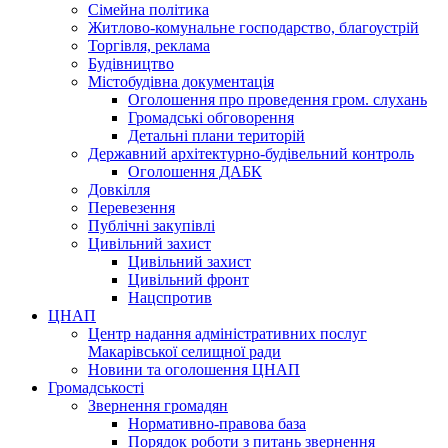
Сімейна політика
Житлово-комунальне господарство, благоустрій
Торгівля, реклама
Будівництво
Містобудівна документація
Оголошення про проведення гром. слухань
Громадські обговорення
Детальні плани територій
Державний архітектурно-будівельний контроль
Оголошення ДАБК
Довкілля
Перевезення
Публічні закупівлі
Цивільний захист
Цивільний захист
Цивільний фронт
Нацспротив
ЦНАП
Центр надання адміністративних послуг
Макарівської селищної ради
Новини та оголошення ЦНАП
Громадськості
Звернення громадян
Нормативно-правова база
Порядок роботи з питань звернення