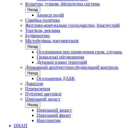
Культура, туризм, бібліотечна система
Назад
Анонси подій
Сімейна політика
Житлово-комунальне господарство, благоустрій
Торгівля, реклама
Будівництво
Містобудівна документація
Назад
Оголошення про проведення гром. слухань
Громадські обговорення
Детальні плани територій
Державний архітектурно-будівельний контроль
Назад
Оголошення ДАБК
Довкілля
Перевезення
Публічні закупівлі
Цивільний захист
Назад
Цивільний захист
Цивільний фронт
Нацспротив
ЦНАП