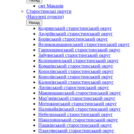
Назад
смт Макарів
Старостинські округи
(Населені пункти)
Назад
Кодрянський старостинський округ
Андріївський старостинський округ
Борівський старостинський округ
Великокарашинський старостинський округ
Гавронщинський старостинський округ
Забуянський старостинський округ
Колонщинський старостинський округ
Комарівський старостинський округ
Копилівський старостинський округ
Королівський старостинський округ
Калинівський старостинський округ
Липівський старостинський округ
Маковищанський старостинський округ
Мар’янівський старостинський округ
Мотижинський старостинський округ
Наливайківський старостинський округ
Небелицький старостинський округ
Ніжиловицький старостинський округ
Пашківський старостинський округ
Плахтянський старостинський округ