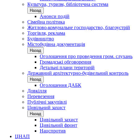
Культура, туризм, бібліотечна система
Назад
Анонси подій
Сімейна політика
Житлово-комунальне господарство, благоустрій
Торгівля, реклама
Будівництво
Містобудівна документація
Назад
Оголошення про проведення гром. слухань
Громадські обговорення
Детальні плани територій
Державний архітектурно-будівельний контроль
Назад
Оголошення ДАБК
Довкілля
Перевезення
Публічні закупівлі
Цивільний захист
Назад
Цивільний захист
Цивільний фронт
Нацспротив
ЦНАП