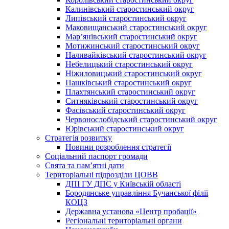
Калинівський старостинський округ
Липівський старостинський округ
Маковищанський старостинський округ
Мар’янівський старостинський округ
Мотижинський старостинський округ
Наливайківський старостинський округ
Небелицький старостинський округ
Ніжиловицький старостинський округ
Пашківський старостинський округ
Плахтянський старостинський округ
Ситняківський старостинський округ
Фасівський старостинський округ
Червонослобідський старостинський округ
Юрівський старостинський округ
Стратегія розвитку
Новини розроблення стратегії
Соціальний паспорт громади
Свята та пам’ятні дати
Територіальні підрозділи ЦОВВ
ДПІ ГУ ДПС у Київській області
Бородянське управління Бучанської філії
КОЦЗ
Державна установа «Центр пробації»
Регіональні територіальні органи