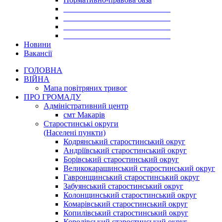
___________________________
___________________________
___________________________
___________________________
Новини
Вакансії
ГОЛОВНА
ВІЙНА
Мапа повітряних тривог
ПРО ГРОМАДУ
Aдміністративний центр
смт Макарів
Старостинські округи
(Населені пункти)
Кодрянський старостинський округ
Андріївський старостинський округ
Борівський старостинський округ
Великокарашинський старостинський округ
Гавронщинський старостинський округ
Забуянський старостинський округ
Колонщинський старостинський округ
Комарівський старостинський округ
Копилівський старостинський округ
Королівський старостинський округ