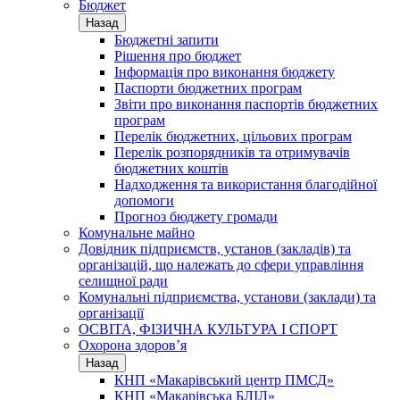
Бюджет
Назад
Бюджетні запити
Рішення про бюджет
Інформація про виконання бюджету
Паспорти бюджетних програм
Звіти про виконання паспортів бюджетних
програм
Перелік бюджетних, цільових програм
Перелік розпорядників та отримувачів
бюджетних коштів
Надходження та використання благодійної
допомоги
Прогноз бюджету громади
Комунальне майно
Довідник підприємств, установ (закладів) та
організацій, що належать до сфери управління
селищної ради
Комунальні підприємства, установи (заклади) та
організації
ОСВІТА, ФІЗИЧНА КУЛЬТУРА І СПОРТ
Охорона здоров’я
Назад
КНП «Макарівський центр ПМСД»
КНП «Макарівська БЛІЛ»