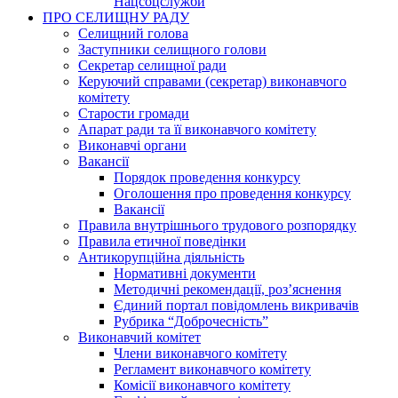
Нацсоцслужби
ПРО СЕЛИЩНУ РАДУ
Селищний голова
Заступники селищного голови
Секретар селищної ради
Керуючий справами (секретар) виконавчого
комітету
Старости громади
Апарат ради та її виконавчого комітету
Виконавчі органи
Вакансії
Порядок проведення конкурсу
Оголошення про проведення конкурсу
Вакансії
Правила внутрішнього трудового розпорядку
Правила етичної поведінки
Антикорупційна діяльність
Нормативні документи
Методичні рекомендації, роз’яснення
Єдиний портал повідомлень викривачів
Рубрика “Доброчесність”
Виконавчий комітет
Члени виконавчого комітету
Регламент виконавчого комітету
Комісії виконавчого комітету