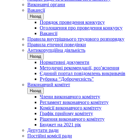
Виконавчі органи
Вакансії
Назад
Порядок проведення конкурсу
Оголошення про проведення конкурсу
Вакансії
Правила внутрішнього трудового розпорядку
Правила етичної поведінки
Антикорупційна діяльність
Назад
Нормативні документи
Методичні рекомендації, роз’яснення
Єдиний портал повідомлень викривачів
Рубрика “Доброчесність”
Виконавчий комітет
Назад
Члени виконавчого комітету
Регламент виконавчого комітету
Комісії виконавчого комітету
Графік прийому комітету
Рішення виконавчого комітету
Бюджет на 2021 рік
Депутати ради
Постійні комісії ради