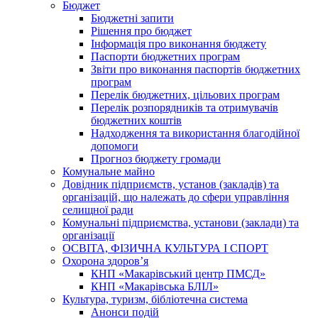
Бюджет
Бюджетні запити
Рішення про бюджет
Інформація про виконання бюджету
Паспорти бюджетних програм
Звіти про виконання паспортів бюджетних
програм
Перелік бюджетних, цільових програм
Перелік розпорядників та отримувачів
бюджетних коштів
Надходження та використання благодійної
допомоги
Прогноз бюджету громади
Комунальне майно
Довідник підприємств, установ (закладів) та
організацій, що належать до сфери управління
селищної ради
Комунальні підприємства, установи (заклади) та
організації
ОСВІТА, ФІЗИЧНА КУЛЬТУРА І СПОРТ
Охорона здоров’я
КНП «Макарівський центр ПМСД»
КНП «Макарівська БЛІЛ»
Культура, туризм, бібліотечна система
Анонси подій