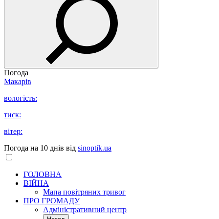
Погода
Макарів
вологість:
тиск:
вітер:
Погода на 10 днів від
sinoptik.ua
ГОЛОВНА
ВІЙНА
Мапа повітряних тривог
ПРО ГРОМАДУ
Aдміністративний центр