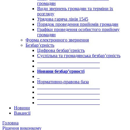
громадян
Види звернень громадян та терміни їх
розгляду
Урядова гаряча лінія 1545
Порядок проведення прийомів громадян
Графіки проведення особистого прийому
громадян
Форма електронного звернення
Безбар’єрність
Цифрова безбар’єрність
Суспільна та громадянська безбар’єрність
___________________________
___________________________
Новини безбар’єрності
_
Нормативно-правова база
___________________________
___________________________
___________________________
___________________________
Новини
Вакансії
Головна
Рішення виконкому