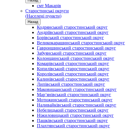
Назад
смт Макарів
Старостинські округи
(Населені пункти)
Назад
Кодрянський старостинський округ
Андріївський старостинський округ
Борівський старостинський округ
Великокарашинський старостинський округ
Гавронщинський старостинський округ
Забуянський старостинський округ
Колонщинський старостинський округ
Комарівський старостинський округ
Копилівський старостинський округ
Королівський старостинський округ
Калинівський старостинський округ
Липівський старостинський округ
Маковищанський старостинський округ
Мар’янівський старостинський округ
Мотижинський старостинський округ
Наливайківський старостинський округ
Небелицький старостинський округ
Ніжиловицький старостинський округ
Пашківський старостинський округ
Плахтянський старостинський округ