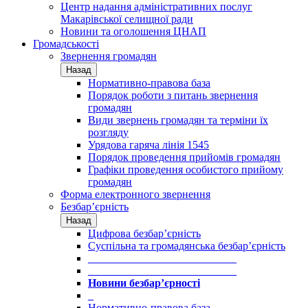
Центр надання адміністративних послуг
Макарівської селищної ради
Новини та оголошення ЦНАП
Громадськості
Звернення громадян
Назад
Нормативно-правова база
Порядок роботи з питань звернення
громадян
Види звернень громадян та терміни їх
розгляду
Урядова гаряча лінія 1545
Порядок проведення прийомів громадян
Графіки проведення особистого прийому
громадян
Форма електронного звернення
Безбар’єрність
Назад
Цифрова безбар’єрність
Суспільна та громадянська безбар’єрність
___________________________
___________________________
Новини безбар’єрності
_
Нормативно-правова база