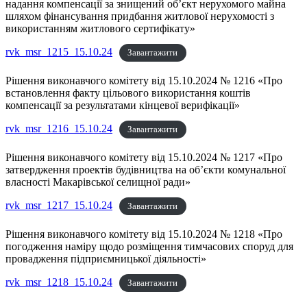
надання компенсації за знищений об’єкт нерухомого майна
шляхом фінансування придбання житлової нерухомості з
використанням житлового сертифікату»
rvk_msr_1215_15.10.24
Завантажити
Рішення виконавчого комітету від 15.10.2024 № 1216 «Про
встановлення факту цільового використання коштів
компенсації за результатами кінцевої верифікації»
rvk_msr_1216_15.10.24
Завантажити
Рішення виконавчого комітету від 15.10.2024 № 1217 «Про
затвердження проектів будівництва на об’єкти комунальної
власності Макарівської селищної ради»
rvk_msr_1217_15.10.24
Завантажити
Рішення виконавчого комітету від 15.10.2024 № 1218 «Про
погодження наміру щодо розміщення тимчасових споруд для
провадження підприємницької діяльності»
rvk_msr_1218_15.10.24
Завантажити