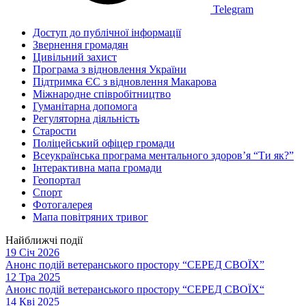
Telegram
Доступ до публічної інформації
Звернення громадян
Цивільний захист
Програма з відновлення України
Підтримка ЄС з відновлення Макарова
Міжнародне співробітництво
Гуманітарна допомога
Регуляторна діяльність
Старости
Поліцейський офіцер громади
Всеукраїнська програма ментального здоров’я “Ти як?”
Інтерактивна мапа громади
Геопортал
Спорт
Фотогалерея
Мапа повітряних тривог
Найближчі події
19 Січ 2026
Анонс подій ветеранського простору “СЕРЕД СВОЇХ”
12 Тра 2025
Анонс подій ветеранського простору “СЕРЕД СВОЇХ“
14 Кві 2025