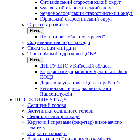
Ситняківський старостинський округ
Фасівський старостинський округ
Червонослобідський старостинський округ
Юрівський старостинський округ
Стратегія розвитку
Назад
Новини розроблення стратегії
Соціальний паспорт громади
Свята та пам’ятні дати
Територіальні підрозділи ЦОВВ
Назад
ДПІ ГУ ДПС у Київській області
Бородянське управління Бучанської філії
КОЦЗ
Державна установа «Центр пробації»
Регіональні територіальні органи
Нацсоцслужби
ПРО СЕЛИЩНУ РАДУ
Селищний голова
Заступники селищного голови
Секретар селищної ради
Керуючий справами (секретар) виконавчого
комітету
Старости громади
Апарат ради та її виконавчого комітету