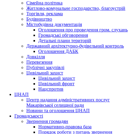
Сімейна політика
Житлово-комунальне господарство, благоустрій
Торгівля, реклама
Будівництво
Містобудівна документація
Оголошення про проведення гром. слухань
Громадські обговорення
Детальні плани територій
Державний архітектурно-будівельний контроль
Оголошення ДАБК
Довкілля
Перевезення
Публічні закупівлі
Цивільний захист
Цивільний захист
Цивільний фронт
Нацспротив
ЦНАП
Центр надання адміністративних послуг
Макарівської селищної ради
Новини та оголошення ЦНАП
Громадськості
Звернення громадян
Нормативно-правова база
Порядок роботи з питань звернення