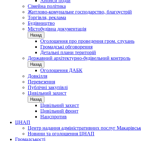
Анонси подій
Сімейна політика
Житлово-комунальне господарство, благоустрій
Торгівля, реклама
Будівництво
Містобудівна документація
Назад
Оголошення про проведення гром. слухань
Громадські обговорення
Детальні плани територій
Державний архітектурно-будівельний контроль
Назад
Оголошення ДАБК
Довкілля
Перевезення
Публічні закупівлі
Цивільний захист
Назад
Цивільний захист
Цивільний фронт
Нацспротив
ЦНАП
Центр надання адміністративних послуг Макарівськ
Новини та оголошення ЦНАП
Громадськості