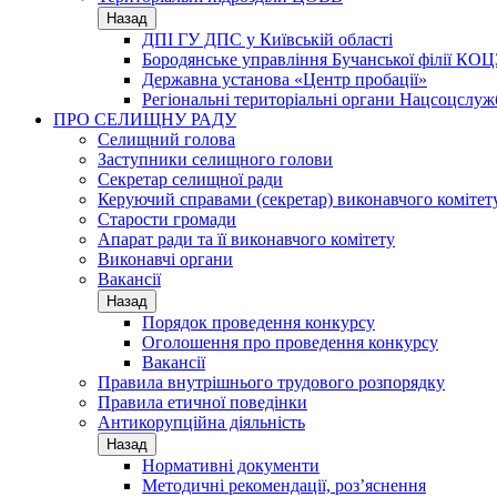
Назад
ДПІ ГУ ДПС у Київській області
Бородянське управління Бучанської філії КОЦ
Державна установа «Центр пробації»
Регіональні територіальні органи Нацсоцслу
ПРО СЕЛИЩНУ РАДУ
Селищний голова
Заступники селищного голови
Секретар селищної ради
Керуючий справами (секретар) виконавчого комітет
Старости громади
Апарат ради та її виконавчого комітету
Виконавчі органи
Вакансії
Назад
Порядок проведення конкурсу
Оголошення про проведення конкурсу
Вакансії
Правила внутрішнього трудового розпорядку
Правила етичної поведінки
Антикорупційна діяльність
Назад
Нормативні документи
Методичні рекомендації, роз’яснення