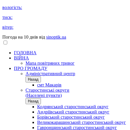
вологість:
тиск:
вітер:
Погода на 10 днів від
sinoptik.ua
ГОЛОВНА
ВІЙНА
Мапа повітряних тривог
ПРО ГРОМАДУ
Aдміністративний центр
Назад
смт Макарів
Старостинські округи
(Населені пункти)
Назад
Кодрянський старостинський округ
Андріївський старостинський округ
Борівський старостинський округ
Великокарашинський старостинський округ
Гавронщинський старостинський округ