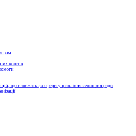
ограм
тних коштів
помоги
зацій, що належать до сфери управління селищної ради
анізації