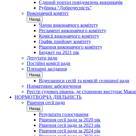
Єдиний портал повідомлень викривачів
Рубрика “Доброчесність”
Виконавчий комітет
Назад
Члени виконавчого комітету
Регламент виконавчого комітету
Комісії виконавчого комітету
Графік прийому комітету
Рішення виконавчого комітету
Бюджет на 2021 рік
Депутати ради
Постійні комісії ради
Пленарні засідання
Назад
Відеозаписи сесій та комісій селищної ради
Нормативне забезпечення
Реєстр судових рішень, де стороною виступає Мака
НОРМОТВОРЧА ДІЯЛЬНІСТЬ
Рішення сесії ради
Назад
Результати голосування
Рішення сесії ради за 2020 рік
Рішення сесії ради за 2023 рік
Рішення сесії ради за 2024 рік