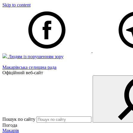
Skip to content
Людям із порушенням зору
Макарівська селищна рада
Офіційний веб-сайт
Пошук по сайту
Погода
Макарів