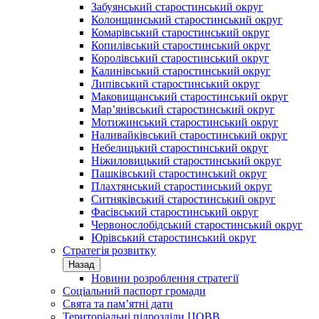
Забуянський старостинський округ
Колонщинський старостинський округ
Комарівський старостинський округ
Копилівський старостинський округ
Королівський старостинський округ
Калинівський старостинський округ
Липівський старостинський округ
Маковищанський старостинський округ
Мар’янівський старостинський округ
Мотижинський старостинський округ
Наливайківський старостинський округ
Небелицький старостинський округ
Ніжиловицький старостинський округ
Пашківський старостинський округ
Плахтянський старостинський округ
Ситняківський старостинський округ
Фасівський старостинський округ
Червонослобідський старостинський округ
Юрівський старостинський округ
Стратегія розвитку
Назад
Новини розроблення стратегії
Соціальний паспорт громади
Свята та пам’ятні дати
Територіальні підрозділи ЦОВВ