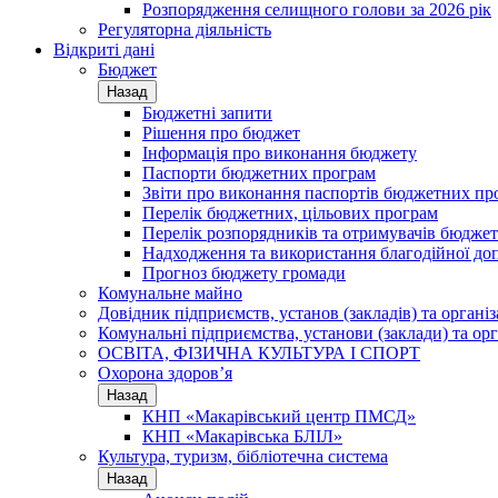
Розпорядження селищного голови за 2026 рік
Регуляторна діяльність
Відкриті дані
Бюджет
Назад
Бюджетні запити
Рішення про бюджет
Інформація про виконання бюджету
Паспорти бюджетних програм
Звіти про виконання паспортів бюджетних пр
Перелік бюджетних, цільових програм
Перелік розпорядників та отримувачів бюдже
Надходження та використання благодійної до
Прогноз бюджету громади
Комунальне майно
Довідник підприємств, установ (закладів) та органі
Комунальні підприємства, установи (заклади) та орг
ОСВІТА, ФІЗИЧНА КУЛЬТУРА І СПОРТ
Охорона здоров’я
Назад
КНП «Макарівський центр ПМСД»
КНП «Макарівська БЛІЛ»
Культура, туризм, бібліотечна система
Назад