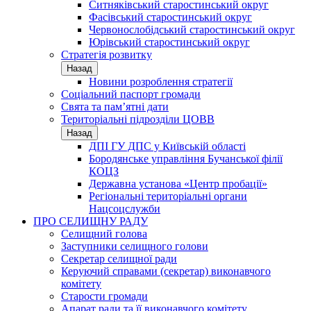
Ситняківський старостинський округ
Фасівський старостинський округ
Червонослобідський старостинський округ
Юрівський старостинський округ
Стратегія розвитку
Назад
Новини розроблення стратегії
Соціальний паспорт громади
Свята та пам’ятні дати
Територіальні підрозділи ЦОВВ
Назад
ДПІ ГУ ДПС у Київській області
Бородянське управління Бучанської філії
КОЦЗ
Державна установа «Центр пробації»
Регіональні територіальні органи
Нацсоцслужби
ПРО СЕЛИЩНУ РАДУ
Селищний голова
Заступники селищного голови
Секретар селищної ради
Керуючий справами (секретар) виконавчого
комітету
Старости громади
Апарат ради та її виконавчого комітету