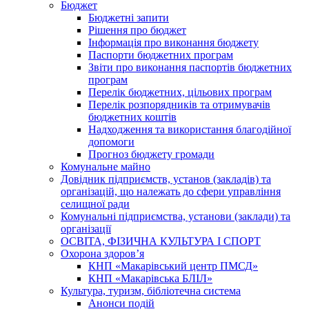
Бюджет
Бюджетні запити
Рішення про бюджет
Інформація про виконання бюджету
Паспорти бюджетних програм
Звіти про виконання паспортів бюджетних
програм
Перелік бюджетних, цільових програм
Перелік розпорядників та отримувачів
бюджетних коштів
Надходження та використання благодійної
допомоги
Прогноз бюджету громади
Комунальне майно
Довідник підприємств, установ (закладів) та
організацій, що належать до сфери управління
селищної ради
Комунальні підприємства, установи (заклади) та
організації
ОСВІТА, ФІЗИЧНА КУЛЬТУРА І СПОРТ
Охорона здоров’я
КНП «Макарівський центр ПМСД»
КНП «Макарівська БЛІЛ»
Культура, туризм, бібліотечна система
Анонси подій