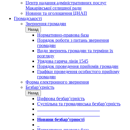
Центр надання адміністративних послуг
Макарівської селищної ради
Новини та оголошення ЦНАП
Громадськості
Звернення громадян
Назад
Нормативно-правова база
Порядок роботи з питань звернення
громадян
Види звернень громадян та терміни їх
розгляду
Урядова гаряча лінія 1545
Порядок проведення прийомів громадян
Графіки проведення особистого прийому
громадян
Форма електронного звернення
Безбар’єрність
Назад
Цифрова безбар’єрність
Суспільна та громадянська безбар’єрність
___________________________
___________________________
Новини безбар’єрності
_
Нормативно-правова база