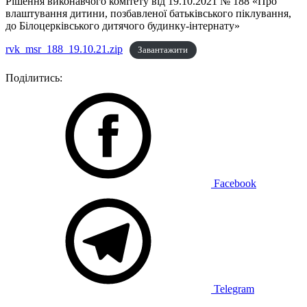
Рішення виконавчого комітету від 19.10.2021 № 188 «Про
влаштування дитини, позбавленої батьківського піклування,
до Білоцерківського дитячого будинку-інтернату»
rvk_msr_188_19.10.21.zip
Завантажити
Поділитись:
Facebook
Telegram