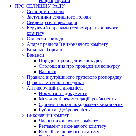
Нацсоцслужби
ПРО СЕЛИЩНУ РАДУ
Селищний голова
Заступники селищного голови
Секретар селищної ради
Керуючий справами (секретар) виконавчого
комітету
Старости громади
Апарат ради та її виконавчого комітету
Виконавчі органи
Вакансії
Порядок проведення конкурсу
Оголошення про проведення конкурсу
Вакансії
Правила внутрішнього трудового розпорядку
Правила етичної поведінки
Антикорупційна діяльність
Нормативні документи
Методичні рекомендації, роз’яснення
Єдиний портал повідомлень викривачів
Рубрика “Доброчесність”
Виконавчий комітет
Члени виконавчого комітету
Регламент виконавчого комітету
Комісії виконавчого комітету