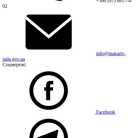
+380 (97) 881-74-
02
info@makariv-
rada.gov.ua
Соцмережі
Facebook