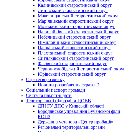
Калинівський старостинський округ
Липівський старостинський округ
Маковищанський старостинський округ
Мар’янівський старостинський округ
Мотижинський старостинський округ
Наливайківський старостинський округ
Небелицький старостинський округ
Ніжиловицький старостинський округ
Пашківський старостинський округ
Плахтянський старостинський округ
Ситняківський старостинський округ
Фасівський старостинський округ
Червонослобідський старостинський округ
Юрівський старостинський округ
Стратегія розвитку
Новини розроблення стратегії
Соціальний паспорт громади
Свята та пам’ятні дати
Територіальні підрозділи ЦОВВ
ДПІ ГУ ДПС у Київській області
Бородянське управління Бучанської філії
КОЦЗ
Державна установа «Центр пробації»
Регіональні територіальні органи