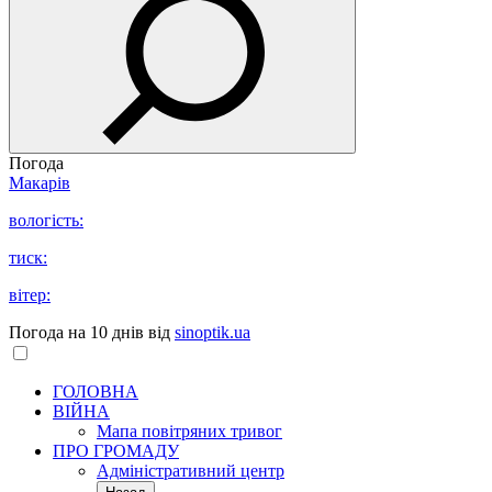
Погода
Макарів
вологість:
тиск:
вітер:
Погода на 10 днів від
sinoptik.ua
ГОЛОВНА
ВІЙНА
Мапа повітряних тривог
ПРО ГРОМАДУ
Aдміністративний центр