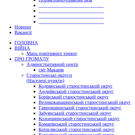
___________________________
___________________________
___________________________
___________________________
Новини
Вакансії
ГОЛОВНА
ВІЙНА
Мапа повітряних тривог
ПРО ГРОМАДУ
Aдміністративний центр
смт Макарів
Старостинські округи
(Населені пункти)
Кодрянський старостинський округ
Андріївський старостинський округ
Борівський старостинський округ
Великокарашинський старостинський округ
Гавронщинський старостинський округ
Забуянський старостинський округ
Колонщинський старостинський округ
Комарівський старостинський округ
Копилівський старостинський округ
Королівський старостинський округ