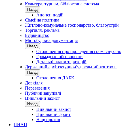
Культура, туризм, бібліотечна система
Назад
Анонси подій
Сімейна політика
Житлово-комунальне господарство, благоустрій
Торгівля, реклама
Будівництво
Містобудівна документація
Назад
Оголошення про проведення гром. слухань
Громадські обговорення
Детальні плани територій
Державний архітектурно-будівельний контроль
Назад
Оголошення ДАБК
Довкілля
Перевезення
Публічні закупівлі
Цивільний захист
Назад
Цивільний захист
Цивільний фронт
Нацспротив
ЦНАП