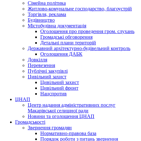
Сімейна політика
Житлово-комунальне господарство, благоустрій
Торгівля, реклама
Будівництво
Містобудівна документація
Оголошення про проведення гром. слухань
Громадські обговорення
Детальні плани територій
Державний архітектурно-будівельний контроль
Оголошення ДАБК
Довкілля
Перевезення
Публічні закупівлі
Цивільний захист
Цивільний захист
Цивільний фронт
Нацспротив
ЦНАП
Центр надання адміністративних послуг
Макарівської селищної ради
Новини та оголошення ЦНАП
Громадськості
Звернення громадян
Нормативно-правова база
Порядок роботи з питань звернення