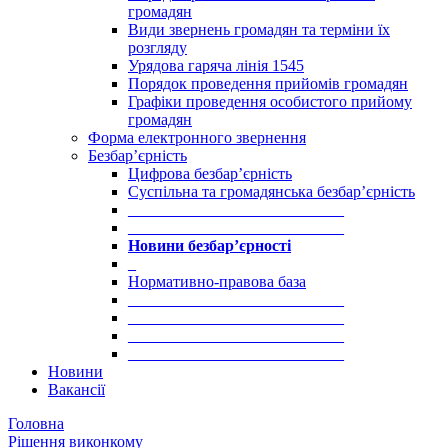
громадян
Види звернень громадян та терміни їх
розгляду
Урядова гаряча лінія 1545
Порядок проведення прийомів громадян
Графіки проведення особистого прийому
громадян
Форма електронного звернення
Безбар’єрність
Цифрова безбар’єрність
Суспільна та громадянська безбар’єрність
___________________________
___________________________
Новини безбар’єрності
_
Нормативно-правова база
___________________________
___________________________
___________________________
___________________________
Новини
Вакансії
Головна
Рішення виконкому