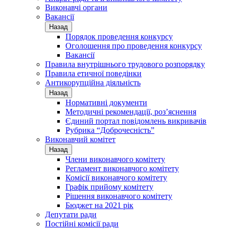
Виконавчі органи
Вакансії
Назад
Порядок проведення конкурсу
Оголошення про проведення конкурсу
Вакансії
Правила внутрішнього трудового розпорядку
Правила етичної поведінки
Антикорупційна діяльність
Назад
Нормативні документи
Методичні рекомендації, роз’яснення
Єдиний портал повідомлень викривачів
Рубрика “Доброчесність”
Виконавчий комітет
Назад
Члени виконавчого комітету
Регламент виконавчого комітету
Комісії виконавчого комітету
Графік прийому комітету
Рішення виконавчого комітету
Бюджет на 2021 рік
Депутати ради
Постійні комісії ради