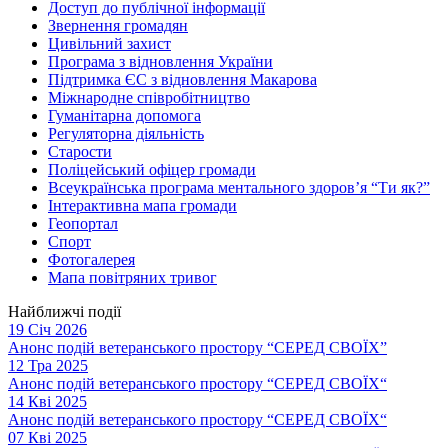
Доступ до публічної інформації
Звернення громадян
Цивільний захист
Програма з відновлення України
Підтримка ЄС з відновлення Макарова
Міжнародне співробітництво
Гуманітарна допомога
Регуляторна діяльність
Старости
Поліцейський офіцер громади
Всеукраїнська програма ментального здоров’я “Ти як?”
Інтерактивна мапа громади
Геопортал
Спорт
Фотогалерея
Мапа повітряних тривог
Найближчі події
19 Січ 2026
Анонс подій ветеранського простору “СЕРЕД СВОЇХ”
12 Тра 2025
Анонс подій ветеранського простору “СЕРЕД СВОЇХ“
14 Кві 2025
Анонс подій ветеранського простору “СЕРЕД СВОЇХ“
07 Кві 2025