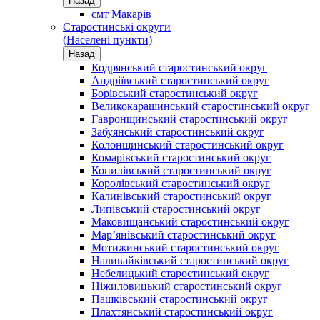
Назад
смт Макарів
Старостинські округи
(Населені пункти)
Назад
Кодрянський старостинський округ
Андріївський старостинський округ
Борівський старостинський округ
Великокарашинський старостинський округ
Гавронщинський старостинський округ
Забуянський старостинський округ
Колонщинський старостинський округ
Комарівський старостинський округ
Копилівський старостинський округ
Королівський старостинський округ
Калинівський старостинський округ
Липівський старостинський округ
Маковищанський старостинський округ
Мар’янівський старостинський округ
Мотижинський старостинський округ
Наливайківський старостинський округ
Небелицький старостинський округ
Ніжиловицький старостинський округ
Пашківський старостинський округ
Плахтянський старостинський округ