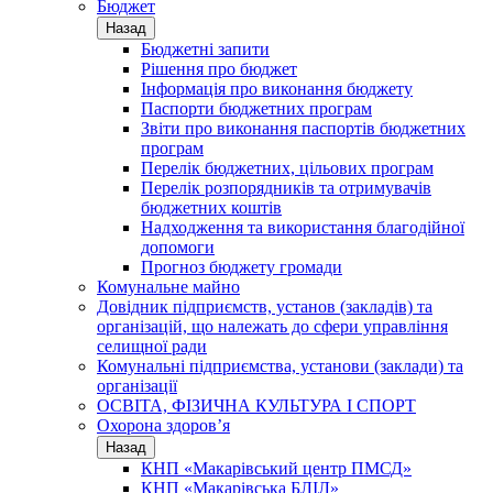
Бюджет
Назад
Бюджетні запити
Рішення про бюджет
Інформація про виконання бюджету
Паспорти бюджетних програм
Звіти про виконання паспортів бюджетних
програм
Перелік бюджетних, цільових програм
Перелік розпорядників та отримувачів
бюджетних коштів
Надходження та використання благодійної
допомоги
Прогноз бюджету громади
Комунальне майно
Довідник підприємств, установ (закладів) та
організацій, що належать до сфери управління
селищної ради
Комунальні підприємства, установи (заклади) та
організації
ОСВІТА, ФІЗИЧНА КУЛЬТУРА І СПОРТ
Охорона здоров’я
Назад
КНП «Макарівський центр ПМСД»
КНП «Макарівська БЛІЛ»