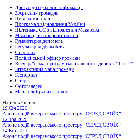
Доступ до публічної інформації
Звернення громадян
Цивільний захист
Програма з відновлення України
Підтримка ЄС з відновлення Макарова
Міжнародне співробітництво
Гуманітарна допомога
Регуляторна діяльність
Старости
Поліцейський офіцер громади
Всеукраїнська програма ментального здоров’я “Ти як?”
Інтерактивна мапа громади
Геопортал
Спорт
Фотогалерея
Мапа повітряних тривог
Найближчі події
19 Січ 2026
Анонс подій ветеранського простору “СЕРЕД СВОЇХ”
12 Тра 2025
Анонс подій ветеранського простору “СЕРЕД СВОЇХ“
14 Кві 2025
Анонс подій ветеранського простору “СЕРЕД СВОЇХ“