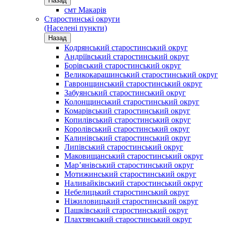
Назад
смт Макарів
Старостинські округи
(Населені пункти)
Назад
Кодрянський старостинський округ
Андріївський старостинський округ
Борівський старостинський округ
Великокарашинський старостинський округ
Гавронщинський старостинський округ
Забуянський старостинський округ
Колонщинський старостинський округ
Комарівський старостинський округ
Копилівський старостинський округ
Королівський старостинський округ
Калинівський старостинський округ
Липівський старостинський округ
Маковищанський старостинський округ
Мар’янівський старостинський округ
Мотижинський старостинський округ
Наливайківський старостинський округ
Небелицький старостинський округ
Ніжиловицький старостинський округ
Пашківський старостинський округ
Плахтянський старостинський округ