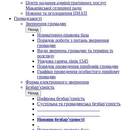
Центр надання адміністративних послуг
Макарівської селищної ради
Новини та оголошення ЦНАП
Громадськості
Звернення громадян
Назад
Нормативно-правова база
Порядок роботи з питань звернення
громадян
Види звернень громадян та терміни їх
розгляду
Урядова гаряча лінія 1545
Порядок проведення прийомів громадян
Графіки проведення особистого прийому
громадян
Форма електронного звернення
Безбар’єрність
Назад
Цифрова безбар’єрність
Суспільна та громадянська безбар’єрність
___________________________
___________________________
Новини безбар’єрності
_
Нормативно-правова база