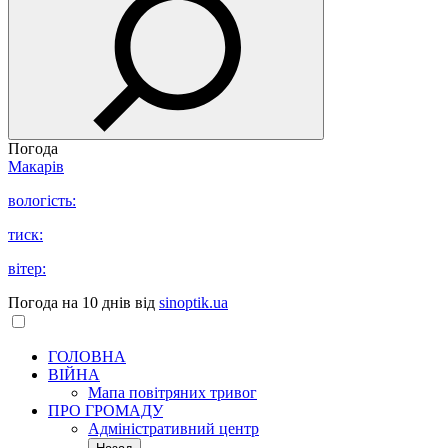
Погода
Макарів
вологість:
тиск:
вітер:
Погода на 10 днів від
sinoptik.ua
ГОЛОВНА
ВІЙНА
Мапа повітряних тривог
ПРО ГРОМАДУ
Aдміністративний центр