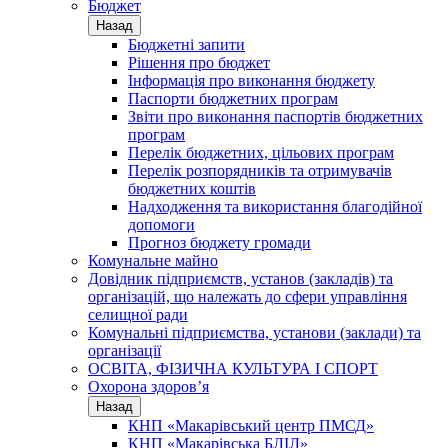
Бюджет
Назад
Бюджетні запити
Рішення про бюджет
Інформація про виконання бюджету
Паспорти бюджетних програм
Звіти про виконання паспортів бюджетних
програм
Перелік бюджетних, цільових програм
Перелік розпорядників та отримувачів
бюджетних коштів
Надходження та використання благодійної
допомоги
Прогноз бюджету громади
Комунальне майно
Довідник підприємств, установ (закладів) та
організацій, що належать до сфери управління
селищної ради
Комунальні підприємства, установи (заклади) та
організації
ОСВІТА, ФІЗИЧНА КУЛЬТУРА І СПОРТ
Охорона здоров’я
Назад
КНП «Макарівський центр ПМСД»
КНП «Макарівська БЛІЛ»