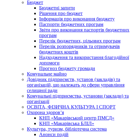
Бюджет
Бюджетні запити
Рішення про бюджет
Інформація про виконання бюджету
Паспорти бюджетних програм
Звіти про виконання паспортів бюджетних
програм
Перелік бюджетних, цільових програм
Перелік розпорядників та отримувачів
бюджетних коштів
Надходження та використання благодійної
допомоги
Прогноз бюджету громади
Комунальне майно
Довідник підприємств, установ (закладів) та
організацій, що належать до сфери управління
селищної ради
Комунальні підприємства, установи (заклади) та
організації
ОСВІТА, ФІЗИЧНА КУЛЬТУРА І СПОРТ
Охорона здоров’я
КНП «Макарівський центр ПМСД»
КНП «Макарівська БЛІЛ»
Культура, туризм, бібліотечна система
Анонси подій