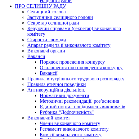
Нацсоцслужби
ПРО СЕЛИЩНУ РАДУ
Селищний голова
Заступники селищного голови
Секретар селищної ради
Керуючий справами (секретар) виконавчого
комітету
Старости громади
Апарат ради та її виконавчого комітету
Виконавчі органи
Вакансії
Порядок проведення конкурсу
Оголошення про проведення конкурсу
Вакансії
Правила внутрішнього трудового розпорядку
Правила етичної поведінки
Антикорупційна діяльність
Нормативні документи
Методичні рекомендації, роз’яснення
Єдиний портал повідомлень викривачів
Рубрика “Доброчесність”
Виконавчий комітет
Члени виконавчого комітету
Регламент виконавчого комітету
Комісії виконавчого комітету