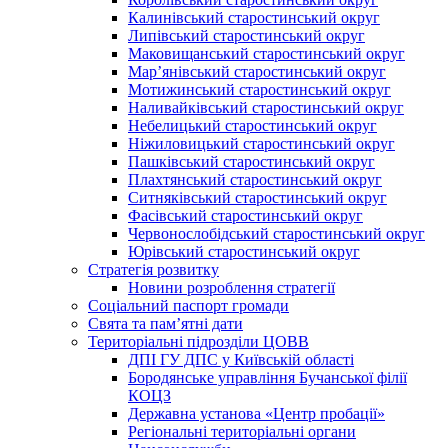
Калинівський старостинський округ
Липівський старостинський округ
Маковищанський старостинський округ
Мар’янівський старостинський округ
Мотижинський старостинський округ
Наливайківський старостинський округ
Небелицький старостинський округ
Ніжиловицький старостинський округ
Пашківський старостинський округ
Плахтянський старостинський округ
Ситняківський старостинський округ
Фасівський старостинський округ
Червонослобідський старостинський округ
Юрівський старостинський округ
Стратегія розвитку
Новини розроблення стратегії
Соціальний паспорт громади
Свята та пам’ятні дати
Територіальні підрозділи ЦОВВ
ДПІ ГУ ДПС у Київській області
Бородянське управління Бучанської філії
КОЦЗ
Державна установа «Центр пробації»
Регіональні територіальні органи