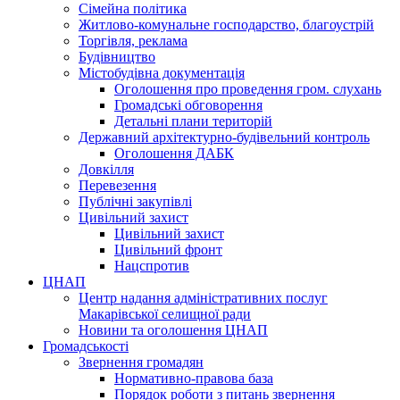
Сімейна політика
Житлово-комунальне господарство, благоустрій
Торгівля, реклама
Будівництво
Містобудівна документація
Оголошення про проведення гром. слухань
Громадські обговорення
Детальні плани територій
Державний архітектурно-будівельний контроль
Оголошення ДАБК
Довкілля
Перевезення
Публічні закупівлі
Цивільний захист
Цивільний захист
Цивільний фронт
Нацспротив
ЦНАП
Центр надання адміністративних послуг
Макарівської селищної ради
Новини та оголошення ЦНАП
Громадськості
Звернення громадян
Нормативно-правова база
Порядок роботи з питань звернення