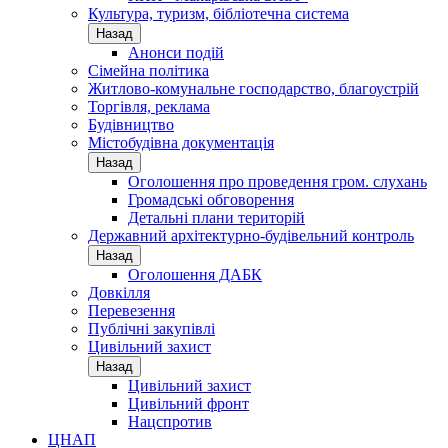
Культура, туризм, бібліотечна система
Назад
Анонси подій
Сімейна політика
Житлово-комунальне господарство, благоустрій
Торгівля, реклама
Будівництво
Містобудівна документація
Назад
Оголошення про проведення гром. слухань
Громадські обговорення
Детальні плани територій
Державний архітектурно-будівельний контроль
Назад
Оголошення ДАБК
Довкілля
Перевезення
Публічні закупівлі
Цивільний захист
Назад
Цивільний захист
Цивільний фронт
Нацспротив
ЦНАП