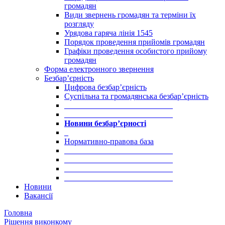
громадян
Види звернень громадян та терміни їх
розгляду
Урядова гаряча лінія 1545
Порядок проведення прийомів громадян
Графіки проведення особистого прийому
громадян
Форма електронного звернення
Безбар’єрність
Цифрова безбар’єрність
Суспільна та громадянська безбар’єрність
___________________________
___________________________
Новини безбар’єрності
_
Нормативно-правова база
___________________________
___________________________
___________________________
___________________________
Новини
Вакансії
Головна
Рішення виконкому