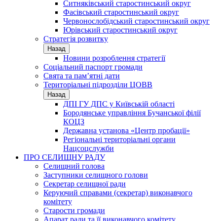
Ситняківський старостинський округ
Фасівський старостинський округ
Червонослобідський старостинський округ
Юрівський старостинський округ
Стратегія розвитку
Назад
Новини розроблення стратегії
Соціальний паспорт громади
Свята та пам’ятні дати
Територіальні підрозділи ЦОВВ
Назад
ДПІ ГУ ДПС у Київській області
Бородянське управління Бучанської філії
КОЦЗ
Державна установа «Центр пробації»
Регіональні територіальні органи
Нацсоцслужби
ПРО СЕЛИЩНУ РАДУ
Селищний голова
Заступники селищного голови
Секретар селищної ради
Керуючий справами (секретар) виконавчого
комітету
Старости громади
Апарат ради та її виконавчого комітету