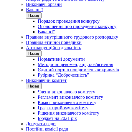
Виконавчі органи
Вакансії
Назад
Порядок проведення конкурсу
Оголошення про проведення конкурсу
Вакансії
Правила внутрішнього трудового розпорядку
Правила етичної поведінки
Антикорупційна діяльність
Назад
Нормативні документи
Методичні рекомендації, роз’яснення
Єдиний портал повідомлень викривачів
Рубрика “Доброчесність”
Виконавчий комітет
Назад
Члени виконавчого комітету
Регламент виконавчого комітету
Комісії виконавчого комітету
Графік прийому комітету
Рішення виконавчого комітету
Бюджет на 2021 рік
Депутати ради
Постійні комісії ради