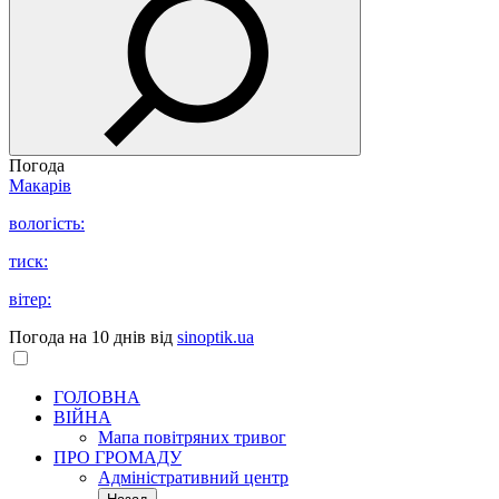
Погода
Макарів
вологість:
тиск:
вітер:
Погода на 10 днів від
sinoptik.ua
ГОЛОВНА
ВІЙНА
Мапа повітряних тривог
ПРО ГРОМАДУ
Aдміністративний центр