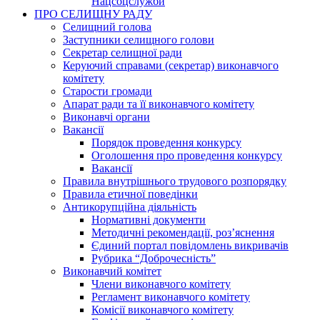
Нацсоцслужби
ПРО СЕЛИЩНУ РАДУ
Селищний голова
Заступники селищного голови
Секретар селищної ради
Керуючий справами (секретар) виконавчого
комітету
Старости громади
Апарат ради та її виконавчого комітету
Виконавчі органи
Вакансії
Порядок проведення конкурсу
Оголошення про проведення конкурсу
Вакансії
Правила внутрішнього трудового розпорядку
Правила етичної поведінки
Антикорупційна діяльність
Нормативні документи
Методичні рекомендації, роз’яснення
Єдиний портал повідомлень викривачів
Рубрика “Доброчесність”
Виконавчий комітет
Члени виконавчого комітету
Регламент виконавчого комітету
Комісії виконавчого комітету