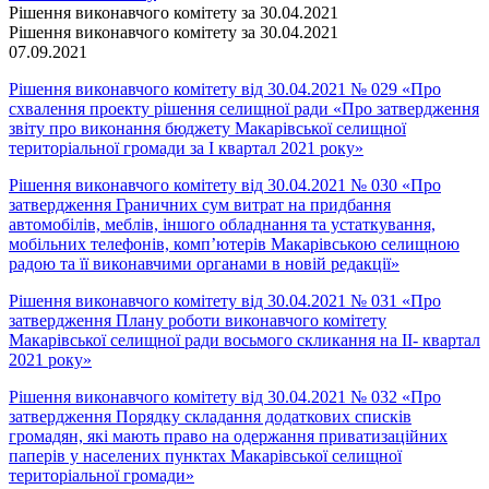
Рішення виконавчого комітету за 30.04.2021
Рішення виконавчого комітету за 30.04.2021
07.09.2021
Рішення виконавчого комітету від 30.04.2021 № 029 «Про
схвалення проекту рішення селищної ради «Про затвердження
звіту про виконання бюджету Макарівської селищної
територіальної громади за І квартал 2021 року»
Рішення виконавчого комітету від 30.04.2021 № 030 «Про
затвердження Граничних сум витрат на придбання
автомобілів, меблів, іншого обладнання та устаткування,
мобільних телефонів, комп’ютерів Макарівською селищною
радою та її виконавчими органами в новій редакції»
Рішення виконавчого комітету від 30.04.2021 № 031 «Про
затвердження Плану роботи виконавчого комітету
Макарівської селищної ради восьмого скликання на ІІ- квартал
2021 року»
Рішення виконавчого комітету від 30.04.2021 № 032 «Про
затвердження Порядку складання додаткових списків
громадян, які мають право на одержання приватизаційних
паперів у населених пунктах Макарівської селищної
територіальної громади»