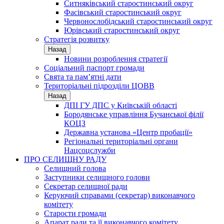
Ситняківський старостинський округ
Фасівський старостинський округ
Червонослобідський старостинський округ
Юрівський старостинський округ
Стратегія розвитку
Назад
Новини розроблення стратегії
Соціальний паспорт громади
Свята та пам’ятні дати
Територіальні підрозділи ЦОВВ
Назад
ДПІ ГУ ДПС у Київській області
Бородянське управління Бучанської філії
КОЦЗ
Державна установа «Центр пробації»
Регіональні територіальні органи
Нацсоцслужби
ПРО СЕЛИЩНУ РАДУ
Селищний голова
Заступники селищного голови
Секретар селищної ради
Керуючий справами (секретар) виконавчого
комітету
Старости громади
Апарат ради та її виконавчого комітету