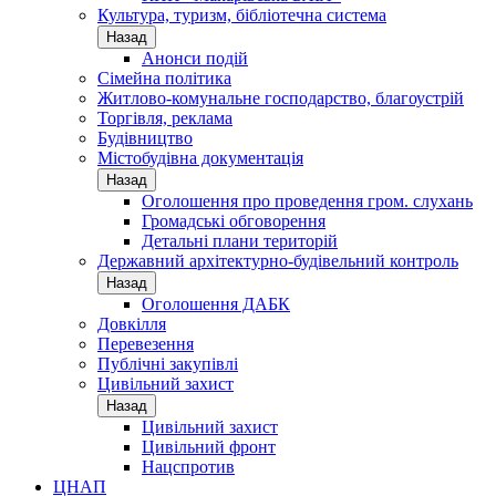
Культура, туризм, бібліотечна система
Назад
Анонси подій
Сімейна політика
Житлово-комунальне господарство, благоустрій
Торгівля, реклама
Будівництво
Містобудівна документація
Назад
Оголошення про проведення гром. слухань
Громадські обговорення
Детальні плани територій
Державний архітектурно-будівельний контроль
Назад
Оголошення ДАБК
Довкілля
Перевезення
Публічні закупівлі
Цивільний захист
Назад
Цивільний захист
Цивільний фронт
Нацспротив
ЦНАП