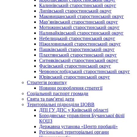
Калинівський старостинський округ
Липівський старостинський округ
Маковищанський старостинський округ
Мар’янівський старостинський округ
Мотижинський старостинський округ
Наливайківський старостинський округ
Небелицький старостинський округ
Ніжиловицький старостинський округ
Пашківський старостинський округ
Плахтянський старостинський округ
Ситняківський старостинський округ
Фасівський старостинський округ
Червонослобідський старостинський округ
Юрівський старостинський округ
Стратегія розвитку
Новини розроблення стратегії
Соціальний паспорт громади
Свята та пам’ятні дати
Територіальні підрозділи ЦОВВ
ДПІ ГУ ДПС у Київській області
Бородянське управління Бучанської філії
КОЦЗ
Державна установа «Центр пробації»
Регіональні територіальні органи