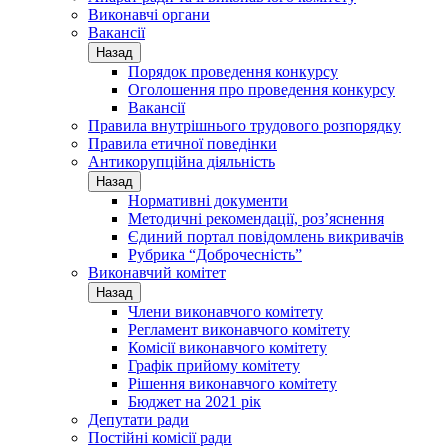
Виконавчі органи
Вакансії
Назад
Порядок проведення конкурсу
Оголошення про проведення конкурсу
Вакансії
Правила внутрішнього трудового розпорядку
Правила етичної поведінки
Антикорупційна діяльність
Назад
Нормативні документи
Методичні рекомендації, роз’яснення
Єдиний портал повідомлень викривачів
Рубрика “Доброчесність”
Виконавчий комітет
Назад
Члени виконавчого комітету
Регламент виконавчого комітету
Комісії виконавчого комітету
Графік прийому комітету
Рішення виконавчого комітету
Бюджет на 2021 рік
Депутати ради
Постійні комісії ради