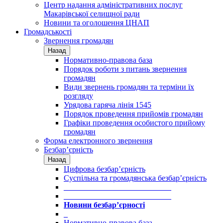
Центр надання адміністративних послуг
Макарівської селищної ради
Новини та оголошення ЦНАП
Громадськості
Звернення громадян
Назад
Нормативно-правова база
Порядок роботи з питань звернення
громадян
Види звернень громадян та терміни їх
розгляду
Урядова гаряча лінія 1545
Порядок проведення прийомів громадян
Графіки проведення особистого прийому
громадян
Форма електронного звернення
Безбар’єрність
Назад
Цифрова безбар’єрність
Суспільна та громадянська безбар’єрність
___________________________
___________________________
Новини безбар’єрності
_
Нормативно-правова база