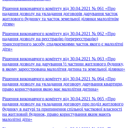
Рішення виконавчого комітету від 30.04.2021 № 061 «Про
надання дозволу на укладання договорів дарування часток
житлового будинку та часток земельної ділянки малолітнім
дітям»
Рішення виконавчого комітету від 30.04.2021 № 062 «Про
надання дозволу на реєстрацію (перереєстрацію)
транспортного засобу, спадкоємцями часток якого є малолітні
діти»
Рішення виконавчого комітету від 30.04.2021 № 063 «Про
надання дозволу на дарування ½ частини житлового будинку,
в якому зареєстрована малолітня дитина та земельної ділянки»
Рішення виконавчого комітету від 30.04.2021 № 064 «Про
надання дозволу на укладання договору дарування квартири,
право користування якою має малолітня дитина»
Рішення виконавчого комітету від 30.04.2021 № 065 «Про
надання дозволу на укладання договору про поділ житлового
будинку в натурі та припинення спільної часткової власності
на житловий будинок, право користування яким мають
малолітні діти»