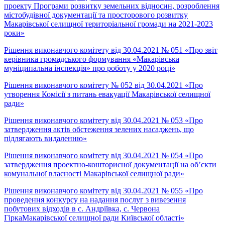
проекту Програми розвитку земельних відносин, розроблення
містобудівної документації та просторового розвитку
Макарівської селищної територіальної громади на 2021-2023
роки»
Рішення виконавчого комітету від 30.04.2021 № 051 «Про звіт
керівника громадського формування «Макарівська
муніципальна інспекція» про роботу у 2020 році»
Рішення виконавчого комітету № 052 від 30.04.2021 «Про
утворення Комісії з питань евакуації Макарівської селищної
ради»
Рішення виконавчого комітету від 30.04.2021 № 053 «Про
затвердження актів обстеження зелених насаджень, що
підлягають видаленню»
Рішення виконавчого комітету від 30.04.2021 № 054 «Про
затвердження проектно-кошторисної документації на об’єкти
комунальної власності Макарівської селищної ради»
Рішення виконавчого комітету від 30.04.2021 № 055 «Про
проведення конкурсу на надання послуг з вивезення
побутових відходів в с. Андріївка, с. Червона
ГіркаМакарівської селищної ради Київської області»