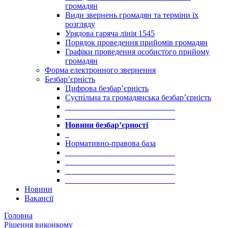
громадян
Види звернень громадян та терміни їх
розгляду
Урядова гаряча лінія 1545
Порядок проведення прийомів громадян
Графіки проведення особистого прийому
громадян
Форма електронного звернення
Безбар’єрність
Цифрова безбар’єрність
Суспільна та громадянська безбар’єрність
___________________________
___________________________
Новини безбар’єрності
_
Нормативно-правова база
___________________________
___________________________
___________________________
___________________________
Новини
Вакансії
Головна
Рішення виконкому