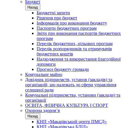
Бюджет
Назад
Бюджетні запити
Рішення про бюджет
Інформація про виконання бюджету
Паспорти бюджетних програм
Звіти про виконання паспортів бюджетних
програм
Перелік бюджетних, цільових програм
Перелік розпорядників та отримувачів
бюджетних коштів
Надходження та використання благодійної
допомоги
Прогноз бюджету громади
Комунальне майно
Довідник підприємств, установ (закладів) та
організацій, що належать до сфери управління
селищної ради
Комунальні підприємства, установи (заклади) та
організації
ОСВІТА, ФІЗИЧНА КУЛЬТУРА І СПОРТ
Охорона здоров’я
Назад
КНП «Макарівський центр ПМСД»
КНП «Макарівська БЛІЛ»