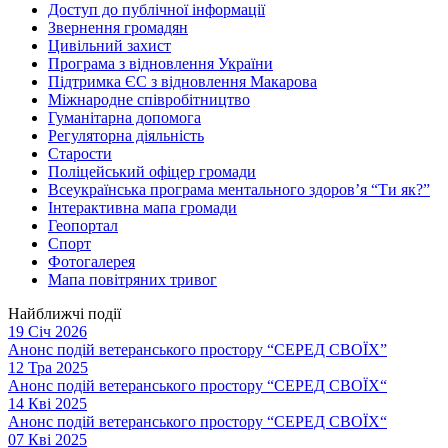
Доступ до публічної інформації
Звернення громадян
Цивільний захист
Програма з відновлення України
Підтримка ЄС з відновлення Макарова
Міжнародне співробітництво
Гуманітарна допомога
Регуляторна діяльність
Старости
Поліцейський офіцер громади
Всеукраїнська програма ментального здоров’я “Ти як?”
Інтерактивна мапа громади
Геопортал
Спорт
Фотогалерея
Мапа повітряних тривог
Найближчі події
19 Січ 2026
Анонс подій ветеранського простору “СЕРЕД СВОЇХ”
12 Тра 2025
Анонс подій ветеранського простору “СЕРЕД СВОЇХ“
14 Кві 2025
Анонс подій ветеранського простору “СЕРЕД СВОЇХ“
07 Кві 2025