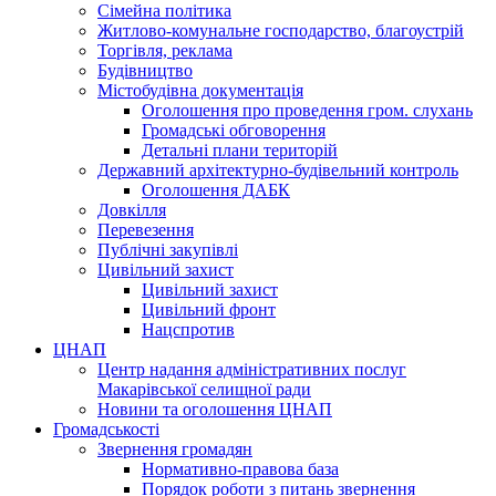
Сімейна політика
Житлово-комунальне господарство, благоустрій
Торгівля, реклама
Будівництво
Містобудівна документація
Оголошення про проведення гром. слухань
Громадські обговорення
Детальні плани територій
Державний архітектурно-будівельний контроль
Оголошення ДАБК
Довкілля
Перевезення
Публічні закупівлі
Цивільний захист
Цивільний захист
Цивільний фронт
Нацспротив
ЦНАП
Центр надання адміністративних послуг
Макарівської селищної ради
Новини та оголошення ЦНАП
Громадськості
Звернення громадян
Нормативно-правова база
Порядок роботи з питань звернення