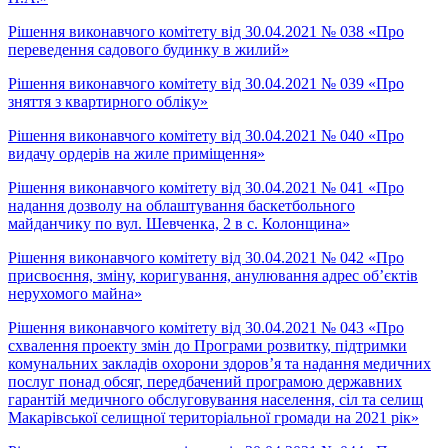
Рішення виконавчого комітету від 30.04.2021 № 038 «Про
переведення садового будинку в жилий»
Рішення виконавчого комітету від 30.04.2021 № 039 «Про
зняття з квартирного обліку»
Рішення виконавчого комітету від 30.04.2021 № 040 «Про
видачу ордерів на жиле приміщення»
Рішення виконавчого комітету від 30.04.2021 № 041 «Про
надання дозволу на облаштування баскетбольного
майданчику по вул. Шевченка, 2 в с. Колонщина»
Рішення виконавчого комітету від 30.04.2021 № 042 «Про
присвоєння, зміну, коригування, анулювання адрес об’єктів
нерухомого майна»
Рішення виконавчого комітету від 30.04.2021 № 043 «Про
схвалення проекту змін до Програми розвитку, підтримки
комунальних закладів охорони здоров’я та надання медичних
послуг понад обсяг, передбачений програмою державних
гарантій медичного обслуговування населення, сіл та селищ
Макарівської селищної територіальної громади на 2021 рік»