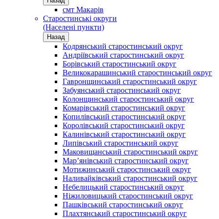
Назад
смт Макарів
Старостинські округи
(Населені пункти)
Назад
Кодрянський старостинський округ
Андріївський старостинський округ
Борівський старостинський округ
Великокарашинський старостинський округ
Гавронщинський старостинський округ
Забуянський старостинський округ
Колонщинський старостинський округ
Комарівський старостинський округ
Копилівський старостинський округ
Королівський старостинський округ
Калинівський старостинський округ
Липівський старостинський округ
Маковищанський старостинський округ
Мар’янівський старостинський округ
Мотижинський старостинський округ
Наливайківський старостинський округ
Небелицький старостинський округ
Ніжиловицький старостинський округ
Пашківський старостинський округ
Плахтянський старостинський округ