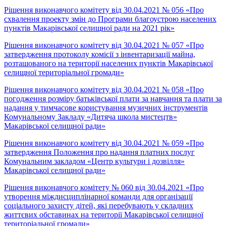
Рішення виконавчого комітету від 30.04.2021 № 056 «Про
схвалення проекту змін до Програми благоустрою населених
пунктів Макарівської селищної ради на 2021 рік»
Рішення виконавчого комітету від 30.04.2021 № 057 «Про
затвердження протоколу комісії з інвентаризації майна,
розташованого на території населених пунктів Макарівської
селищної територіальної громади»
Рішення виконавчого комітету від 30.04.2021 № 058 «Про
погодження розміру батьківської плати за навчання та плати за
надання у тимчасове користування музичних інструментів
Комунальному Закладу «Дитяча школа мистецтв»
Макарівської селищної ради»
Рішення виконавчого комітету від 30.04.2021 № 059 «Про
затвердження Положення про надання платних послуг
Комунальним закладом «Центр культури і дозвілля»
Макарівської селищної ради»
Рішення виконавчого комітету № 060 від 30.04.2021 «Про
утворення міждисциплінарної команди для організації
соціального захисту дітей, які перебувають у складних
життєвих обставинах на території Макарівської селищної
територіальної громади»