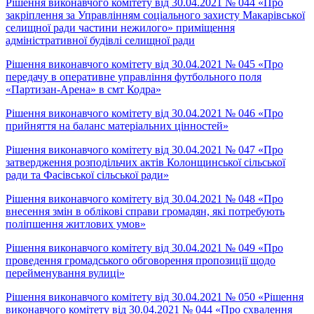
Рішення виконавчого комітету від 30.04.2021 № 044 «Про
закріплення за Управлінням соціального захисту Макарівської
селищної ради частини нежилого» приміщення
адміністративної будівлі селищної ради
Рішення виконавчого комітету від 30.04.2021 № 045 «Про
передачу в оперативне управління футбольного поля
«Партизан-Арена» в смт Кодра»
Рішення виконавчого комітету від 30.04.2021 № 046 «Про
прийняття на баланс матеріальних цінностей»
Рішення виконавчого комітету від 30.04.2021 № 047 «Про
затвердження розподільчих актів Колонщинської сільської
ради та Фасівської сільської ради»
Рішення виконавчого комітету від 30.04.2021 № 048 «Про
внесення змін в облікові справи громадян, які потребують
поліпшення житлових умов»
Рішення виконавчого комітету від 30.04.2021 № 049 «Про
проведення громадського обговорення пропозиції щодо
перейменування вулиці»
Рішення виконавчого комітету від 30.04.2021 № 050 «Рішення
виконавчого комітету від 30.04.2021 № 044 «Про схвалення