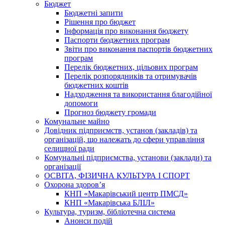
Бюджет
Бюджетні запити
Рішення про бюджет
Інформація про виконання бюджету
Паспорти бюджетних програм
Звіти про виконання паспортів бюджетних
програм
Перелік бюджетних, цільових програм
Перелік розпорядників та отримувачів
бюджетних коштів
Надходження та використання благодійної
допомоги
Прогноз бюджету громади
Комунальне майно
Довідник підприємств, установ (закладів) та
організацій, що належать до сфери управління
селищної ради
Комунальні підприємства, установи (заклади) та
організації
ОСВІТА, ФІЗИЧНА КУЛЬТУРА І СПОРТ
Охорона здоров’я
КНП «Макарівський центр ПМСД»
КНП «Макарівська БЛІЛ»
Культура, туризм, бібліотечна система
Анонси подій