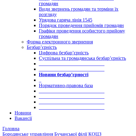
громадян
Види звернень громадян та терміни їх
розгляду
Урядова гаряча лінія 1545
Порядок проведення прийомів громадян
Графіки проведення особистого прийому
громадян
Форма електронного звернення
Безбар’єрність
Цифрова безбар’єрність
Суспільна та громадянська безбар’єрність
___________________________
___________________________
Новини безбар’єрності
_
Нормативно-правова база
___________________________
___________________________
___________________________
___________________________
Новини
Вакансії
Головна
Бородянське управління Бучанської філії КОЦЗ