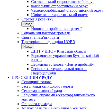
Ситняківський старостинський округ
Фасівський старостинський округ
Червонослобідський старостинський округ
Юрівський старостинський округ
Стратегія розвитку
Назад
Новини розроблення стратегії
Соціальний паспорт громади
Свята та пам’ятні дати
Територіальні підрозділи ЦОВВ
Назад
ДПІ ГУ ДПС у Київській області
Бородянське управління Бучанської філії
КОЦЗ
Державна установа «Центр пробації»
Регіональні територіальні органи
Нацсоцслужби
ПРО СЕЛИЩНУ РАДУ
Селищний голова
Заступники селищного голови
Секретар селищної ради
Керуючий справами (секретар) виконавчого
комітету
Старости громади
Апарат ради та її виконавчого комітету