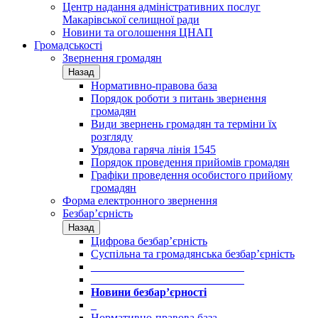
Центр надання адміністративних послуг
Макарівської селищної ради
Новини та оголошення ЦНАП
Громадськості
Звернення громадян
Назад
Нормативно-правова база
Порядок роботи з питань звернення
громадян
Види звернень громадян та терміни їх
розгляду
Урядова гаряча лінія 1545
Порядок проведення прийомів громадян
Графіки проведення особистого прийому
громадян
Форма електронного звернення
Безбар’єрність
Назад
Цифрова безбар’єрність
Суспільна та громадянська безбар’єрність
___________________________
___________________________
Новини безбар’єрності
_
Нормативно-правова база