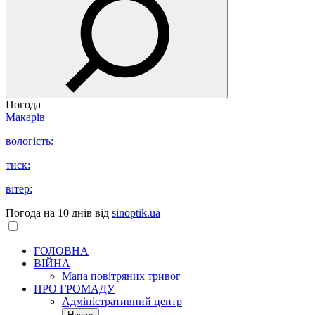
Погода
Макарів
вологість:
тиск:
вітер:
Погода на 10 днів від
sinoptik.ua
ГОЛОВНА
ВІЙНА
Мапа повітряних тривог
ПРО ГРОМАДУ
Aдміністративний центр