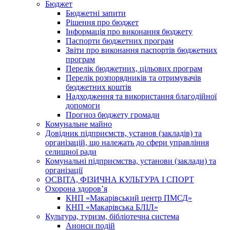
Бюджет
Бюджетні запити
Рішення про бюджет
Інформація про виконання бюджету
Паспорти бюджетних програм
Звіти про виконання паспортів бюджетних
програм
Перелік бюджетних, цільових програм
Перелік розпорядників та отримувачів
бюджетних коштів
Надходження та використання благодійної
допомоги
Прогноз бюджету громади
Комунальне майно
Довідник підприємств, установ (закладів) та
організацій, що належать до сфери управління
селищної ради
Комунальні підприємства, установи (заклади) та
організації
ОСВІТА, ФІЗИЧНА КУЛЬТУРА І СПОРТ
Охорона здоров’я
КНП «Макарівський центр ПМСД»
КНП «Макарівська БЛІЛ»
Культура, туризм, бібліотечна система
Анонси подій