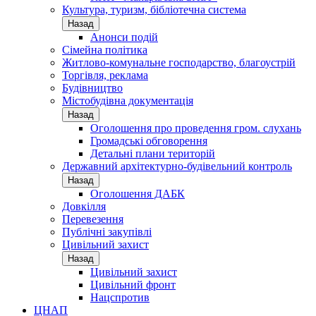
Культура, туризм, бібліотечна система
Назад
Анонси подій
Сімейна політика
Житлово-комунальне господарство, благоустрій
Торгівля, реклама
Будівництво
Містобудівна документація
Назад
Оголошення про проведення гром. слухань
Громадські обговорення
Детальні плани територій
Державний архітектурно-будівельний контроль
Назад
Оголошення ДАБК
Довкілля
Перевезення
Публічні закупівлі
Цивільний захист
Назад
Цивільний захист
Цивільний фронт
Нацспротив
ЦНАП