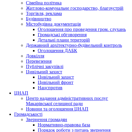
Сімейна політика
Житлово-комунальне господарство, благоустрій
Торгівля, реклама
Будівництво
Містобудівна документація
Оголошення про проведення гром. слухань
Громадські обговорення
Детальні плани територій
Державний архітектурно-будівельний контроль
Оголошення ДАБК
Довкілля
Перевезення
Публічні закупівлі
Цивільний захист
Цивільний захист
Цивільний фронт
Нацспротив
ЦНАП
Центр надання адміністративних послуг
Макарівської селищної ради
Новини та оголошення ЦНАП
Громадськості
Звернення громадян
Нормативно-правова база
Порядок роботи з питань звернення