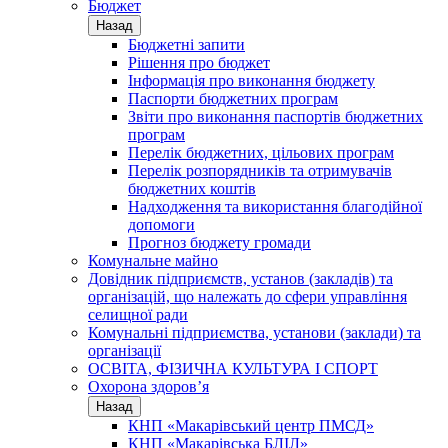
Бюджет
Назад
Бюджетні запити
Рішення про бюджет
Інформація про виконання бюджету
Паспорти бюджетних програм
Звіти про виконання паспортів бюджетних
програм
Перелік бюджетних, цільових програм
Перелік розпорядників та отримувачів
бюджетних коштів
Надходження та використання благодійної
допомоги
Прогноз бюджету громади
Комунальне майно
Довідник підприємств, установ (закладів) та
організацій, що належать до сфери управління
селищної ради
Комунальні підприємства, установи (заклади) та
організації
ОСВІТА, ФІЗИЧНА КУЛЬТУРА І СПОРТ
Охорона здоров’я
Назад
КНП «Макарівський центр ПМСД»
КНП «Макарівська БЛІЛ»