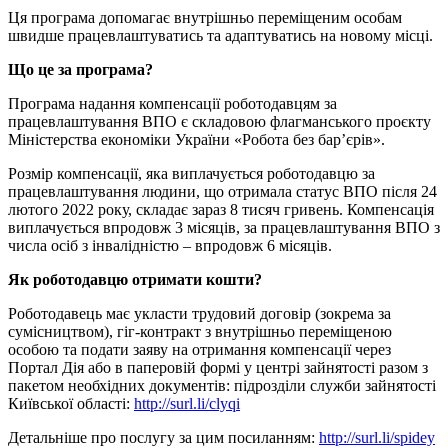
Ця програма допомагає внутрішньо переміщеним особам
швидше працевлаштуватись та адаптуватись на новому місці.
Що це за програма?
Програма надання компенсації роботодавцям за
працевлаштування ВПО є складовою флагманського проєкту
Міністерства економіки України «Робота без бар’єрів».
Розмір компенсації, яка виплачується роботодавцю за
працевлаштування людини, що отримала статус ВПО після 24
лютого 2022 року, складає зараз 8 тисяч гривень. Компенсація
виплачується впродовж 3 місяців, за працевлаштування ВПО з
числа осіб з інвалідністю – впродовж 6 місяців.
Як роботодавцю отримати кошти?
Роботодавець має укласти трудовий договір (зокрема за
сумісництвом), гіг-контракт з внутрішньо переміщеною
особою та подати заяву на отримання компенсації через
Портал Дія або в паперовій формі у центрі зайнятості разом з
пакетом необхідних документів: підрозділи служби зайнятості
Київської області:
http://surl.li/clyqi
Детальніше про послугу за цим посиланням:
http://surl.li/spidey