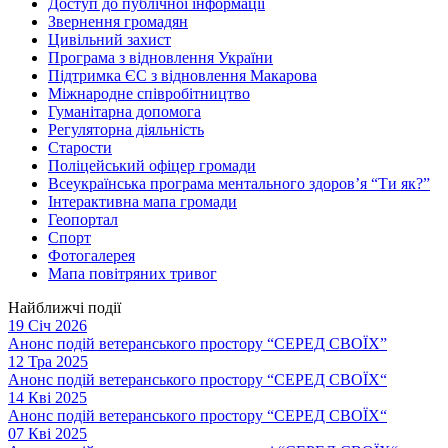
Доступ до публічної інформації
Звернення громадян
Цивільний захист
Програма з відновлення України
Підтримка ЄС з відновлення Макарова
Міжнародне співробітництво
Гуманітарна допомога
Регуляторна діяльність
Старости
Поліцейський офіцер громади
Всеукраїнська програма ментального здоров’я “Ти як?”
Інтерактивна мапа громади
Геопортал
Спорт
Фотогалерея
Мапа повітряних тривог
Найближчі події
19 Січ 2026
Анонс подій ветеранського простору “СЕРЕД СВОЇХ”
12 Тра 2025
Анонс подій ветеранського простору “СЕРЕД СВОЇХ“
14 Кві 2025
Анонс подій ветеранського простору “СЕРЕД СВОЇХ“
07 Кві 2025