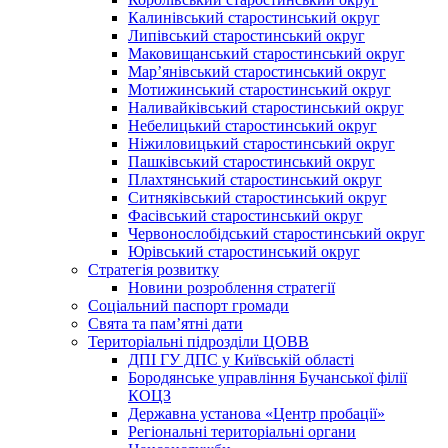
Калинівський старостинський округ
Липівський старостинський округ
Маковищанський старостинський округ
Мар’янівський старостинський округ
Мотижинський старостинський округ
Наливайківський старостинський округ
Небелицький старостинський округ
Ніжиловицький старостинський округ
Пашківський старостинський округ
Плахтянський старостинський округ
Ситняківський старостинський округ
Фасівський старостинський округ
Червонослобідський старостинський округ
Юрівський старостинський округ
Стратегія розвитку
Новини розроблення стратегії
Соціальний паспорт громади
Свята та пам’ятні дати
Територіальні підрозділи ЦОВВ
ДПІ ГУ ДПС у Київській області
Бородянське управління Бучанської філії
КОЦЗ
Державна установа «Центр пробації»
Регіональні територіальні органи