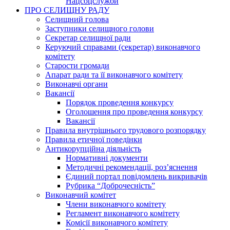
Нацсоцслужби
ПРО СЕЛИЩНУ РАДУ
Селищний голова
Заступники селищного голови
Секретар селищної ради
Керуючий справами (секретар) виконавчого
комітету
Старости громади
Апарат ради та її виконавчого комітету
Виконавчі органи
Вакансії
Порядок проведення конкурсу
Оголошення про проведення конкурсу
Вакансії
Правила внутрішнього трудового розпорядку
Правила етичної поведінки
Антикорупційна діяльність
Нормативні документи
Методичні рекомендації, роз’яснення
Єдиний портал повідомлень викривачів
Рубрика “Доброчесність”
Виконавчий комітет
Члени виконавчого комітету
Регламент виконавчого комітету
Комісії виконавчого комітету