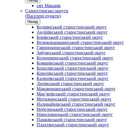
Назад
смт Макарів
Старостинські округи
(Населені пункти)
Назад
Кодрянський старостинський округ
Андріївський старостинський округ
Борівський старостинський округ
Великокарашинський старостинський округ
Гавронщинський старостинський округ
Забуянський старостинський округ
Колонщинський старостинський округ
Комарівський старостинський округ
Копилівський старостинський округ
Королівський старостинський округ
Калинівський старостинський округ
Липівський старостинський округ
Маковищанський старостинський округ
Мар’янівський старостинський округ
Мотижинський старостинський округ
Наливайківський старостинський округ
Небелицький старостинський округ
Ніжиловицький старостинський округ
Пашківський старостинський округ
Плахтянський старостинський округ