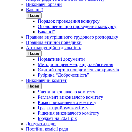
Виконавчі органи
Вакансії
Назад
Порядок проведення конкурсу
Оголошення про проведення конкурсу
Вакансії
Правила внутрішнього трудового розпорядку
Правила етичної поведінки
Антикорупційна діяльність
Назад
Нормативні документи
Методичні рекомендації, роз’яснення
Єдиний портал повідомлень викривачів
Рубрика “Доброчесність”
Виконавчий комітет
Назад
Члени виконавчого комітету
Регламент виконавчого комітету
Комісії виконавчого комітету
Графік прийому комітету
Рішення виконавчого комітету
Бюджет на 2021 рік
Депутати ради
Постійні комісії ради