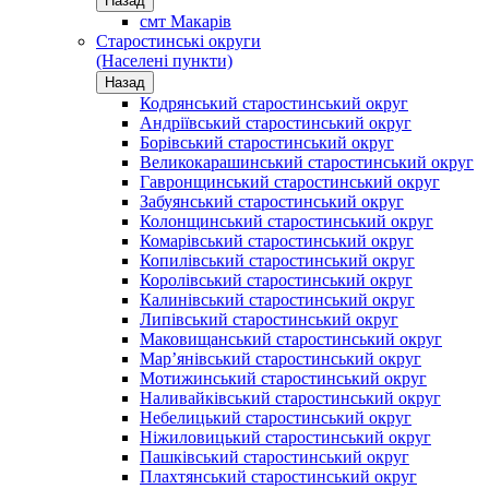
Назад
смт Макарів
Старостинські округи
(Населені пункти)
Назад
Кодрянський старостинський округ
Андріївський старостинський округ
Борівський старостинський округ
Великокарашинський старостинський округ
Гавронщинський старостинський округ
Забуянський старостинський округ
Колонщинський старостинський округ
Комарівський старостинський округ
Копилівський старостинський округ
Королівський старостинський округ
Калинівський старостинський округ
Липівський старостинський округ
Маковищанський старостинський округ
Мар’янівський старостинський округ
Мотижинський старостинський округ
Наливайківський старостинський округ
Небелицький старостинський округ
Ніжиловицький старостинський округ
Пашківський старостинський округ
Плахтянський старостинський округ