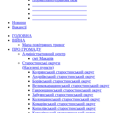
___________________________
___________________________
___________________________
___________________________
Новини
Вакансії
ГОЛОВНА
ВІЙНА
Мапа повітряних тривог
ПРО ГРОМАДУ
Aдміністративний центр
смт Макарів
Старостинські округи
(Населені пункти)
Кодрянський старостинський округ
Андріївський старостинський округ
Борівський старостинський округ
Великокарашинський старостинський округ
Гавронщинський старостинський округ
Забуянський старостинський округ
Колонщинський старостинський округ
Комарівський старостинський округ
Копилівський старостинський округ
Королівський старостинський округ