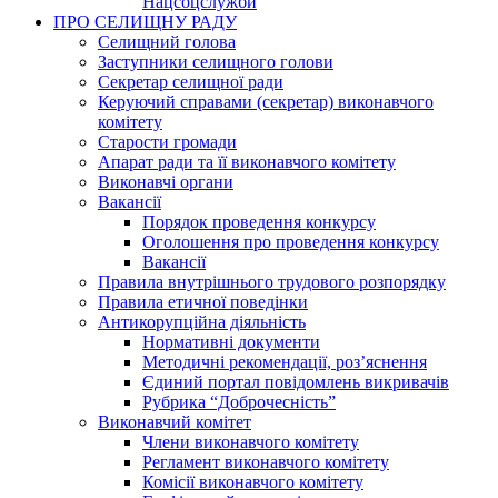
Нацсоцслужби
ПРО СЕЛИЩНУ РАДУ
Селищний голова
Заступники селищного голови
Секретар селищної ради
Керуючий справами (секретар) виконавчого
комітету
Старости громади
Апарат ради та її виконавчого комітету
Виконавчі органи
Вакансії
Порядок проведення конкурсу
Оголошення про проведення конкурсу
Вакансії
Правила внутрішнього трудового розпорядку
Правила етичної поведінки
Антикорупційна діяльність
Нормативні документи
Методичні рекомендації, роз’яснення
Єдиний портал повідомлень викривачів
Рубрика “Доброчесність”
Виконавчий комітет
Члени виконавчого комітету
Регламент виконавчого комітету
Комісії виконавчого комітету