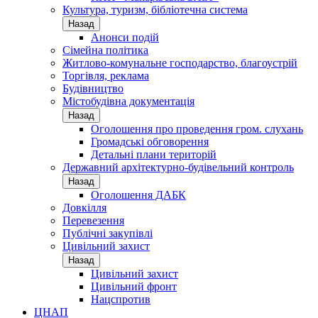
Культура, туризм, бібліотечна система
Назад
Анонси подій
Сімейна політика
Житлово-комунальне господарство, благоустрій
Торгівля, реклама
Будівництво
Містобудівна документація
Назад
Оголошення про проведення гром. слухань
Громадські обговорення
Детальні плани територій
Державний архітектурно-будівельний контроль
Назад
Оголошення ДАБК
Довкілля
Перевезення
Публічні закупівлі
Цивільний захист
Назад
Цивільний захист
Цивільний фронт
Нацспротив
ЦНАП