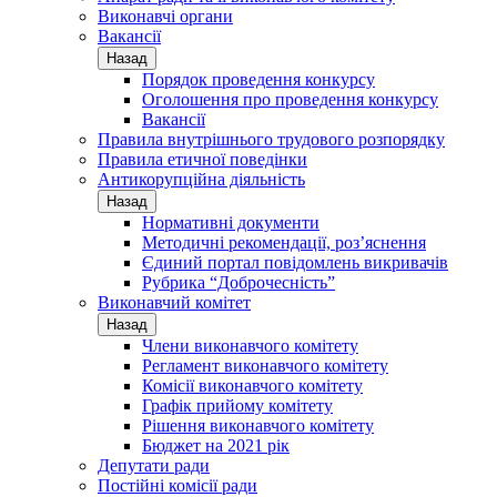
Виконавчі органи
Вакансії
Назад
Порядок проведення конкурсу
Оголошення про проведення конкурсу
Вакансії
Правила внутрішнього трудового розпорядку
Правила етичної поведінки
Антикорупційна діяльність
Назад
Нормативні документи
Методичні рекомендації, роз’яснення
Єдиний портал повідомлень викривачів
Рубрика “Доброчесність”
Виконавчий комітет
Назад
Члени виконавчого комітету
Регламент виконавчого комітету
Комісії виконавчого комітету
Графік прийому комітету
Рішення виконавчого комітету
Бюджет на 2021 рік
Депутати ради
Постійні комісії ради