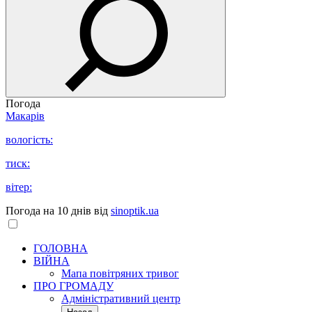
Погода
Макарів
вологість:
тиск:
вітер:
Погода на 10 днів від
sinoptik.ua
ГОЛОВНА
ВІЙНА
Мапа повітряних тривог
ПРО ГРОМАДУ
Aдміністративний центр