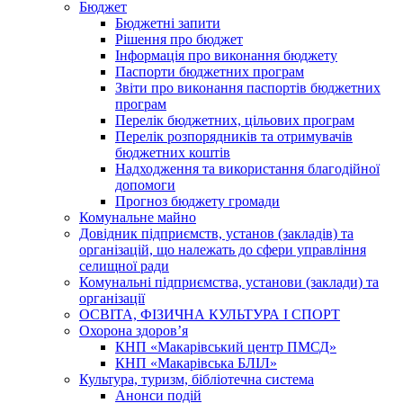
Бюджет
Бюджетні запити
Рішення про бюджет
Інформація про виконання бюджету
Паспорти бюджетних програм
Звіти про виконання паспортів бюджетних
програм
Перелік бюджетних, цільових програм
Перелік розпорядників та отримувачів
бюджетних коштів
Надходження та використання благодійної
допомоги
Прогноз бюджету громади
Комунальне майно
Довідник підприємств, установ (закладів) та
організацій, що належать до сфери управління
селищної ради
Комунальні підприємства, установи (заклади) та
організації
ОСВІТА, ФІЗИЧНА КУЛЬТУРА І СПОРТ
Охорона здоров’я
КНП «Макарівський центр ПМСД»
КНП «Макарівська БЛІЛ»
Культура, туризм, бібліотечна система
Анонси подій