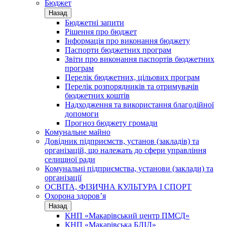
Бюджет
Назад
Бюджетні запити
Рішення про бюджет
Інформація про виконання бюджету
Паспорти бюджетних програм
Звіти про виконання паспортів бюджетних
програм
Перелік бюджетних, цільових програм
Перелік розпорядників та отримувачів
бюджетних коштів
Надходження та використання благодійної
допомоги
Прогноз бюджету громади
Комунальне майно
Довідник підприємств, установ (закладів) та
організацій, що належать до сфери управління
селищної ради
Комунальні підприємства, установи (заклади) та
організації
ОСВІТА, ФІЗИЧНА КУЛЬТУРА І СПОРТ
Охорона здоров’я
Назад
КНП «Макарівський центр ПМСД»
КНП «Макарівська БЛІЛ»