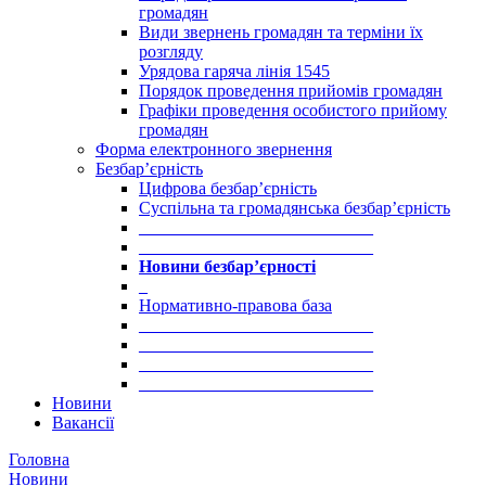
громадян
Види звернень громадян та терміни їх
розгляду
Урядова гаряча лінія 1545
Порядок проведення прийомів громадян
Графіки проведення особистого прийому
громадян
Форма електронного звернення
Безбар’єрність
Цифрова безбар’єрність
Суспільна та громадянська безбар’єрність
___________________________
___________________________
Новини безбар’єрності
_
Нормативно-правова база
___________________________
___________________________
___________________________
___________________________
Новини
Вакансії
Головна
Новини