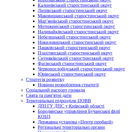
Калинівський старостинський округ
Липівський старостинський округ
Маковищанський старостинський округ
Мар’янівський старостинський округ
Мотижинський старостинський округ
Наливайківський старостинський округ
Небелицький старостинський округ
Ніжиловицький старостинський округ
Пашківський старостинський округ
Плахтянський старостинський округ
Ситняківський старостинський округ
Фасівський старостинський округ
Червонослобідський старостинський округ
Юрівський старостинський округ
Стратегія розвитку
Новини розроблення стратегії
Соціальний паспорт громади
Свята та пам’ятні дати
Територіальні підрозділи ЦОВВ
ДПІ ГУ ДПС у Київській області
Бородянське управління Бучанської філії
КОЦЗ
Державна установа «Центр пробації»
Регіональні територіальні органи