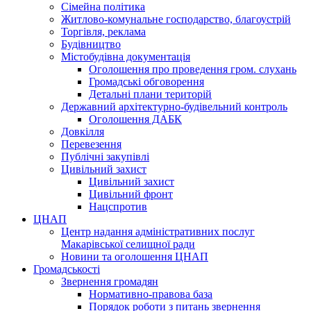
Сімейна політика
Житлово-комунальне господарство, благоустрій
Торгівля, реклама
Будівництво
Містобудівна документація
Оголошення про проведення гром. слухань
Громадські обговорення
Детальні плани територій
Державний архітектурно-будівельний контроль
Оголошення ДАБК
Довкілля
Перевезення
Публічні закупівлі
Цивільний захист
Цивільний захист
Цивільний фронт
Нацспротив
ЦНАП
Центр надання адміністративних послуг
Макарівської селищної ради
Новини та оголошення ЦНАП
Громадськості
Звернення громадян
Нормативно-правова база
Порядок роботи з питань звернення