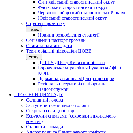
Ситняківський старостинський округ
Фасівський старостинський округ
Червонослобідський старостинський округ
Юрівський старостинський округ
Стратегія розвитку
Назад
Новини розроблення стратегії
Соціальний паспорт громади
Свята та пам’ятні дати
Територіальні підрозділи ЦОВВ
Назад
ДПІ ГУ ДПС у Київській області
Бородянське управління Бучанської філії
КОЦЗ
Державна установа «Центр пробації»
Регіональні територіальні органи
Нацсоцслужби
ПРО СЕЛИЩНУ РАДУ
Селищний голова
Заступники селищного голови
Секретар селищної ради
Керуючий справами (секретар) виконавчого
комітету
Старости громади
Апарат ради та її виконавчого комітету