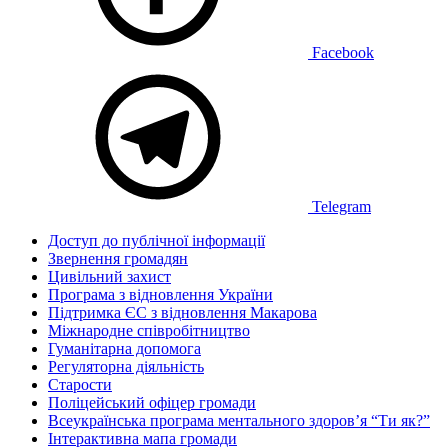
Facebook
Telegram
Доступ до публічної інформації
Звернення громадян
Цивільний захист
Програма з відновлення України
Підтримка ЄС з відновлення Макарова
Міжнародне співробітництво
Гуманітарна допомога
Регуляторна діяльність
Старости
Поліцейський офіцер громади
Всеукраїнська програма ментального здоров’я “Ти як?”
Інтерактивна мапа громади