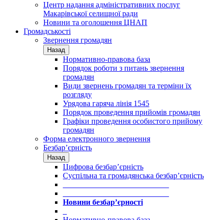
Центр надання адміністративних послуг
Макарівської селищної ради
Новини та оголошення ЦНАП
Громадськості
Звернення громадян
Назад
Нормативно-правова база
Порядок роботи з питань звернення
громадян
Види звернень громадян та терміни їх
розгляду
Урядова гаряча лінія 1545
Порядок проведення прийомів громадян
Графіки проведення особистого прийому
громадян
Форма електронного звернення
Безбар’єрність
Назад
Цифрова безбар’єрність
Суспільна та громадянська безбар’єрність
___________________________
___________________________
Новини безбар’єрності
_
Нормативно-правова база