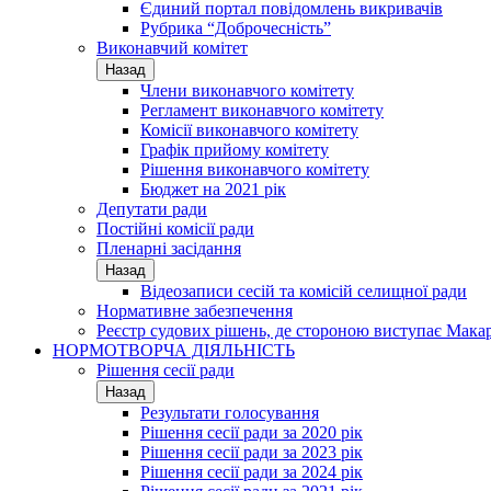
Єдиний портал повідомлень викривачів
Рубрика “Доброчесність”
Виконавчий комітет
Назад
Члени виконавчого комітету
Регламент виконавчого комітету
Комісії виконавчого комітету
Графік прийому комітету
Рішення виконавчого комітету
Бюджет на 2021 рік
Депутати ради
Постійні комісії ради
Пленарні засідання
Назад
Відеозаписи сесій та комісій селищної ради
Нормативне забезпечення
Реєстр судових рішень, де стороною виступає Мака
НОРМОТВОРЧА ДІЯЛЬНІСТЬ
Рішення сесії ради
Назад
Результати голосування
Рішення сесії ради за 2020 рік
Рішення сесії ради за 2023 рік
Рішення сесії ради за 2024 рік