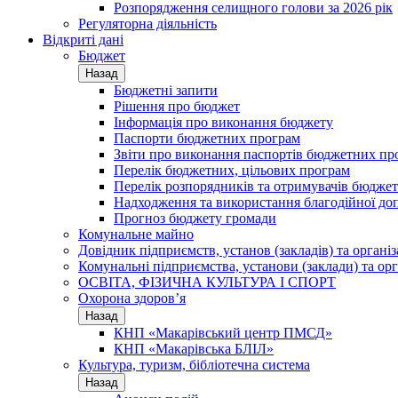
Розпорядження селищного голови за 2026 рік
Регуляторна діяльність
Відкриті дані
Бюджет
Назад
Бюджетні запити
Рішення про бюджет
Інформація про виконання бюджету
Паспорти бюджетних програм
Звіти про виконання паспортів бюджетних пр
Перелік бюджетних, цільових програм
Перелік розпорядників та отримувачів бюдже
Надходження та використання благодійної до
Прогноз бюджету громади
Комунальне майно
Довідник підприємств, установ (закладів) та органі
Комунальні підприємства, установи (заклади) та орг
ОСВІТА, ФІЗИЧНА КУЛЬТУРА І СПОРТ
Охорона здоров’я
Назад
КНП «Макарівський центр ПМСД»
КНП «Макарівська БЛІЛ»
Культура, туризм, бібліотечна система
Назад