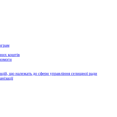
ограм
тних коштів
помоги
зацій, що належать до сфери управління селищної ради
анізації