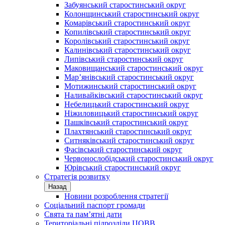
Забуянський старостинський округ
Колонщинський старостинський округ
Комарівський старостинський округ
Копилівський старостинський округ
Королівський старостинський округ
Калинівський старостинський округ
Липівський старостинський округ
Маковищанський старостинський округ
Мар’янівський старостинський округ
Мотижинський старостинський округ
Наливайківський старостинський округ
Небелицький старостинський округ
Ніжиловицький старостинський округ
Пашківський старостинський округ
Плахтянський старостинський округ
Ситняківський старостинський округ
Фасівський старостинський округ
Червонослобідський старостинський округ
Юрівський старостинський округ
Стратегія розвитку
Назад
Новини розроблення стратегії
Соціальний паспорт громади
Свята та пам’ятні дати
Територіальні підрозділи ЦОВВ