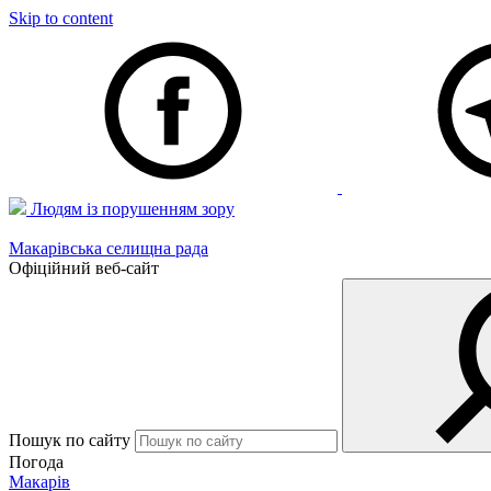
Skip to content
Людям із порушенням зору
Макарівська селищна рада
Офіційний веб-сайт
Пошук по сайту
Погода
Макарів