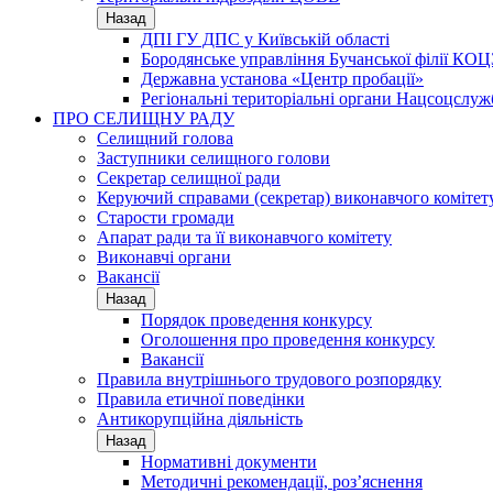
Назад
ДПІ ГУ ДПС у Київській області
Бородянське управління Бучанської філії КОЦ
Державна установа «Центр пробації»
Регіональні територіальні органи Нацсоцслу
ПРО СЕЛИЩНУ РАДУ
Селищний голова
Заступники селищного голови
Секретар селищної ради
Керуючий справами (секретар) виконавчого комітет
Старости громади
Апарат ради та її виконавчого комітету
Виконавчі органи
Вакансії
Назад
Порядок проведення конкурсу
Оголошення про проведення конкурсу
Вакансії
Правила внутрішнього трудового розпорядку
Правила етичної поведінки
Антикорупційна діяльність
Назад
Нормативні документи
Методичні рекомендації, роз’яснення