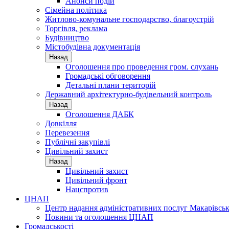
Анонси подій
Сімейна політика
Житлово-комунальне господарство, благоустрій
Торгівля, реклама
Будівництво
Містобудівна документація
Назад
Оголошення про проведення гром. слухань
Громадські обговорення
Детальні плани територій
Державний архітектурно-будівельний контроль
Назад
Оголошення ДАБК
Довкілля
Перевезення
Публічні закупівлі
Цивільний захист
Назад
Цивільний захист
Цивільний фронт
Нацспротив
ЦНАП
Центр надання адміністративних послуг Макарівськ
Новини та оголошення ЦНАП
Громадськості