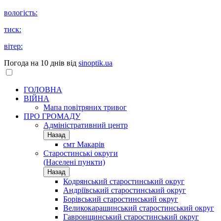
вологість:
тиск:
вітер:
Погода на 10 днів від
sinoptik.ua
ГОЛОВНА
ВІЙНА
Мапа повітряних тривог
ПРО ГРОМАДУ
Aдміністративний центр
Назад
смт Макарів
Старостинські округи
(Населені пункти)
Назад
Кодрянський старостинський округ
Андріївський старостинський округ
Борівський старостинський округ
Великокарашинський старостинський округ
Гавронщинський старостинський округ