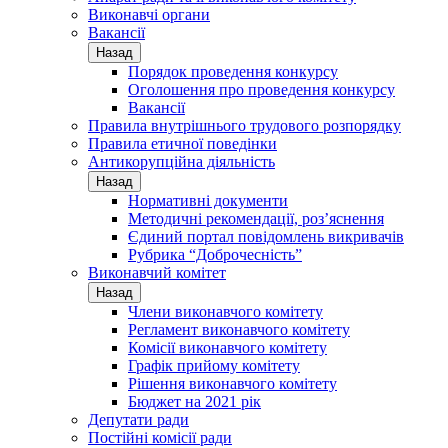
Виконавчі органи
Вакансії
Назад
Порядок проведення конкурсу
Оголошення про проведення конкурсу
Вакансії
Правила внутрішнього трудового розпорядку
Правила етичної поведінки
Антикорупційна діяльність
Назад
Нормативні документи
Методичні рекомендації, роз’яснення
Єдиний портал повідомлень викривачів
Рубрика “Доброчесність”
Виконавчий комітет
Назад
Члени виконавчого комітету
Регламент виконавчого комітету
Комісії виконавчого комітету
Графік прийому комітету
Рішення виконавчого комітету
Бюджет на 2021 рік
Депутати ради
Постійні комісії ради