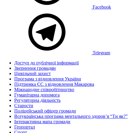
Facebook
Telegram
Доступ до публічної інформації
Звернення громадян
Цивільний захист
Програма з відновлення України
Підтримка ЄС з відновлення Макарова
Міжнародне співробітництво
Гуманітарна допомога
Регуляторна діяльність
Старости
Поліцейський офіцер громади
Всеукраїнська програма ментального здоров’я “Ти як?”
Інтерактивна мапа громади
Геопортал
Спорт