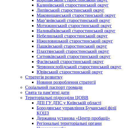
Калинівський старостинський округ
Липівський старостинський округ
Маковищанський старостинський округ
Мар’янівський старостинський округ
Мотижинський старостинський округ
Наливайківський старостинський округ
Небелицький старостинський округ
Ніжиловицький старостинський округ
Пашківський старостинський округ
Плахтянський старостинський округ
Ситняківський старостинський округ
Фасівський старостинський округ
Червонослобідський старостинський округ
Юрівський старостинський округ
Стратегія розвитку
Новини розроблення стратегії
Соціальний паспорт громади
Свята та пам’ятні дати
Територіальні підрозділи ЦОВВ
ДПІ ГУ ДПС у Київській області
Бородянське управління Бучанської філії
КОЦЗ
Державна установа «Центр пробації»
Регіональні територіальні органи