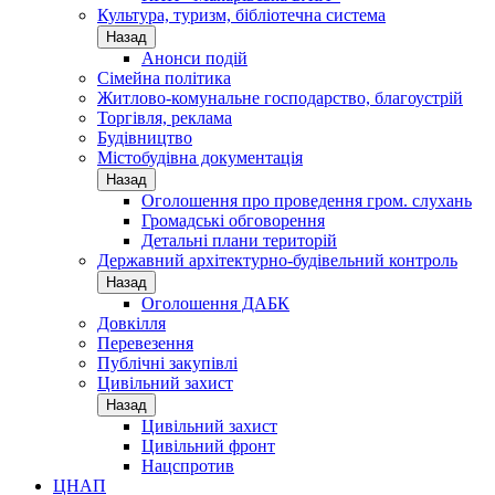
Культура, туризм, бібліотечна система
Назад
Анонси подій
Сімейна політика
Житлово-комунальне господарство, благоустрій
Торгівля, реклама
Будівництво
Містобудівна документація
Назад
Оголошення про проведення гром. слухань
Громадські обговорення
Детальні плани територій
Державний архітектурно-будівельний контроль
Назад
Оголошення ДАБК
Довкілля
Перевезення
Публічні закупівлі
Цивільний захист
Назад
Цивільний захист
Цивільний фронт
Нацспротив
ЦНАП