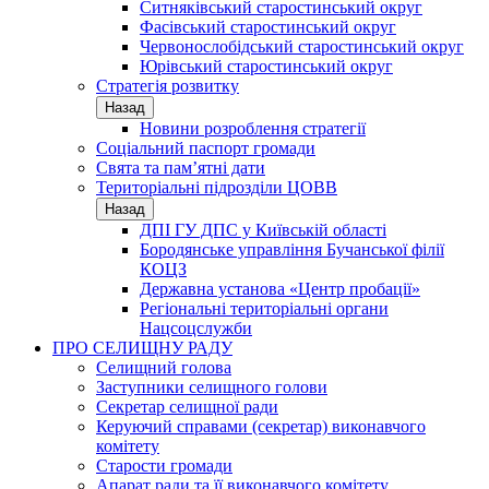
Ситняківський старостинський округ
Фасівський старостинський округ
Червонослобідський старостинський округ
Юрівський старостинський округ
Стратегія розвитку
Назад
Новини розроблення стратегії
Соціальний паспорт громади
Свята та пам’ятні дати
Територіальні підрозділи ЦОВВ
Назад
ДПІ ГУ ДПС у Київській області
Бородянське управління Бучанської філії
КОЦЗ
Державна установа «Центр пробації»
Регіональні територіальні органи
Нацсоцслужби
ПРО СЕЛИЩНУ РАДУ
Селищний голова
Заступники селищного голови
Секретар селищної ради
Керуючий справами (секретар) виконавчого
комітету
Старости громади
Апарат ради та її виконавчого комітету