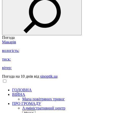
Погода
Макарів
вологість:
тиск:
вітер:
Погода на 10 днів від
sinoptik.ua
ГОЛОВНА
ВІЙНА
Мапа повітряних тривог
ПРО ГРОМАДУ
Aдміністративний центр