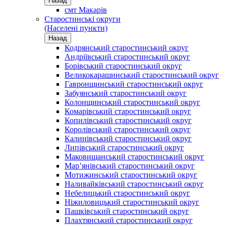
Назад
смт Макарів
Старостинські округи
(Населені пункти)
Назад
Кодрянський старостинський округ
Андріївський старостинський округ
Борівський старостинський округ
Великокарашинський старостинський округ
Гавронщинський старостинський округ
Забуянський старостинський округ
Колонщинський старостинський округ
Комарівський старостинський округ
Копилівський старостинський округ
Королівський старостинський округ
Калинівський старостинський округ
Липівський старостинський округ
Маковищанський старостинський округ
Мар’янівський старостинський округ
Мотижинський старостинський округ
Наливайківський старостинський округ
Небелицький старостинський округ
Ніжиловицький старостинський округ
Пашківський старостинський округ
Плахтянський старостинський округ