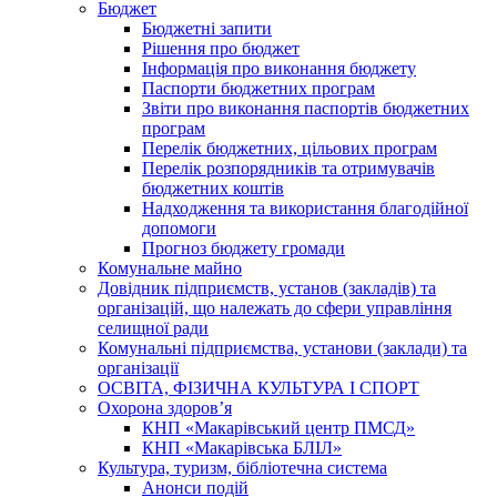
Бюджет
Бюджетні запити
Рішення про бюджет
Інформація про виконання бюджету
Паспорти бюджетних програм
Звіти про виконання паспортів бюджетних
програм
Перелік бюджетних, цільових програм
Перелік розпорядників та отримувачів
бюджетних коштів
Надходження та використання благодійної
допомоги
Прогноз бюджету громади
Комунальне майно
Довідник підприємств, установ (закладів) та
організацій, що належать до сфери управління
селищної ради
Комунальні підприємства, установи (заклади) та
організації
ОСВІТА, ФІЗИЧНА КУЛЬТУРА І СПОРТ
Охорона здоров’я
КНП «Макарівський центр ПМСД»
КНП «Макарівська БЛІЛ»
Культура, туризм, бібліотечна система
Анонси подій