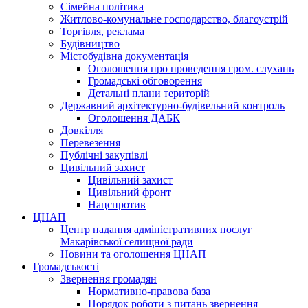
Сімейна політика
Житлово-комунальне господарство, благоустрій
Торгівля, реклама
Будівництво
Містобудівна документація
Оголошення про проведення гром. слухань
Громадські обговорення
Детальні плани територій
Державний архітектурно-будівельний контроль
Оголошення ДАБК
Довкілля
Перевезення
Публічні закупівлі
Цивільний захист
Цивільний захист
Цивільний фронт
Нацспротив
ЦНАП
Центр надання адміністративних послуг
Макарівської селищної ради
Новини та оголошення ЦНАП
Громадськості
Звернення громадян
Нормативно-правова база
Порядок роботи з питань звернення