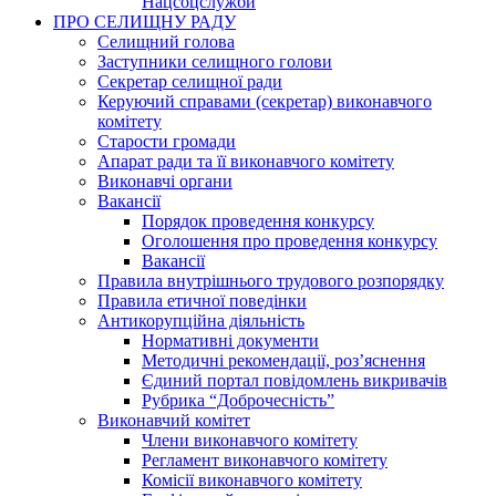
Нацсоцслужби
ПРО СЕЛИЩНУ РАДУ
Селищний голова
Заступники селищного голови
Секретар селищної ради
Керуючий справами (секретар) виконавчого
комітету
Старости громади
Апарат ради та її виконавчого комітету
Виконавчі органи
Вакансії
Порядок проведення конкурсу
Оголошення про проведення конкурсу
Вакансії
Правила внутрішнього трудового розпорядку
Правила етичної поведінки
Антикорупційна діяльність
Нормативні документи
Методичні рекомендації, роз’яснення
Єдиний портал повідомлень викривачів
Рубрика “Доброчесність”
Виконавчий комітет
Члени виконавчого комітету
Регламент виконавчого комітету
Комісії виконавчого комітету