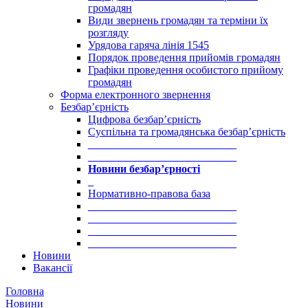
громадян
Види звернень громадян та терміни їх
розгляду
Урядова гаряча лінія 1545
Порядок проведення прийомів громадян
Графіки проведення особистого прийому
громадян
Форма електронного звернення
Безбар’єрність
Цифрова безбар’єрність
Суспільна та громадянська безбар’єрність
___________________________
___________________________
Новини безбар’єрності
_
Нормативно-правова база
___________________________
___________________________
___________________________
___________________________
Новини
Вакансії
Головна
Новини