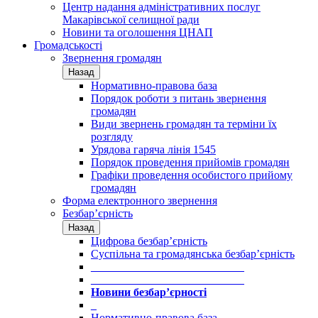
Центр надання адміністративних послуг
Макарівської селищної ради
Новини та оголошення ЦНАП
Громадськості
Звернення громадян
Назад
Нормативно-правова база
Порядок роботи з питань звернення
громадян
Види звернень громадян та терміни їх
розгляду
Урядова гаряча лінія 1545
Порядок проведення прийомів громадян
Графіки проведення особистого прийому
громадян
Форма електронного звернення
Безбар’єрність
Назад
Цифрова безбар’єрність
Суспільна та громадянська безбар’єрність
___________________________
___________________________
Новини безбар’єрності
_
Нормативно-правова база