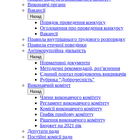
Виконавчі органи
Вакансії
Назад
Порядок проведення конкурсу
Оголошення про проведення конкурсу
Вакансії
Правила внутрішнього трудового розпорядку
Правила етичної поведінки
Антикорупційна діяльність
Назад
Нормативні документи
Методичні рекомендації, роз’яснення
Єдиний портал повідомлень викривачів
Рубрика “Доброчесність”
Виконавчий комітет
Назад
Члени виконавчого комітету
Регламент виконавчого комітету
Комісії виконавчого комітету
Графік прийому комітету
Рішення виконавчого комітету
Бюджет на 2021 рік
Депутати ради
Постійні комісії ради