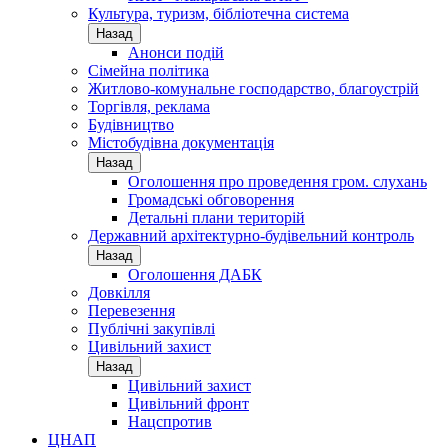
Культура, туризм, бібліотечна система
Назад
Анонси подій
Сімейна політика
Житлово-комунальне господарство, благоустрій
Торгівля, реклама
Будівництво
Містобудівна документація
Назад
Оголошення про проведення гром. слухань
Громадські обговорення
Детальні плани територій
Державний архітектурно-будівельний контроль
Назад
Оголошення ДАБК
Довкілля
Перевезення
Публічні закупівлі
Цивільний захист
Назад
Цивільний захист
Цивільний фронт
Нацспротив
ЦНАП