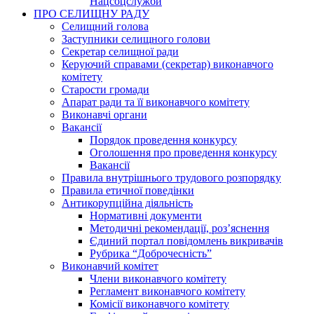
Нацсоцслужби
ПРО СЕЛИЩНУ РАДУ
Селищний голова
Заступники селищного голови
Секретар селищної ради
Керуючий справами (секретар) виконавчого
комітету
Старости громади
Апарат ради та її виконавчого комітету
Виконавчі органи
Вакансії
Порядок проведення конкурсу
Оголошення про проведення конкурсу
Вакансії
Правила внутрішнього трудового розпорядку
Правила етичної поведінки
Антикорупційна діяльність
Нормативні документи
Методичні рекомендації, роз’яснення
Єдиний портал повідомлень викривачів
Рубрика “Доброчесність”
Виконавчий комітет
Члени виконавчого комітету
Регламент виконавчого комітету
Комісії виконавчого комітету