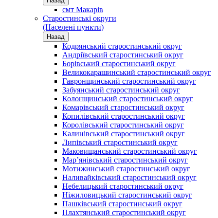
Назад
смт Макарів
Старостинські округи
(Населені пункти)
Назад
Кодрянський старостинський округ
Андріївський старостинський округ
Борівський старостинський округ
Великокарашинський старостинський округ
Гавронщинський старостинський округ
Забуянський старостинський округ
Колонщинський старостинський округ
Комарівський старостинський округ
Копилівський старостинський округ
Королівський старостинський округ
Калинівський старостинський округ
Липівський старостинський округ
Маковищанський старостинський округ
Мар’янівський старостинський округ
Мотижинський старостинський округ
Наливайківський старостинський округ
Небелицький старостинський округ
Ніжиловицький старостинський округ
Пашківський старостинський округ
Плахтянський старостинський округ