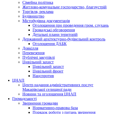
Сімейна політика
Житлово-комунальне господарство, благоустрій
Торгівля, реклама
Будівництво
Містобудівна документація
Оголошення про проведення гром. слухань
Громадські обговорення
Детальні плани територій
Державний архітектурно-будівельний контроль
Оголошення ДАБК
Довкілля
Перевезення
Публічні закупівлі
Цивільний захист
Цивільний захист
Цивільний фронт
Нацспротив
ЦНАП
Центр надання адміністративних послуг
Макарівської селищної ради
Новини та оголошення ЦНАП
Громадськості
Звернення громадян
Нормативно-правова база
Порядок роботи з питань звернення