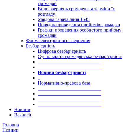
громадян
Види звернень громадян та терміни їх
розгляду
Урядова гаряча лінія 1545
Порядок проведення прийомів громадян
Графіки проведення особистого прийому
громадян
Форма електронного звернення
Безбар’єрність
Цифрова безбар’єрність
Суспільна та громадянська безбар’єрність
___________________________
___________________________
Новини безбар’єрності
_
Нормативно-правова база
___________________________
___________________________
___________________________
___________________________
Новини
Вакансії
Головна
Новини