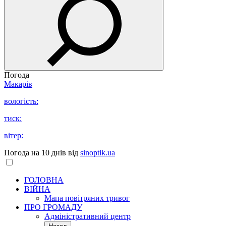
Погода
Макарів
вологість:
тиск:
вітер:
Погода на 10 днів від
sinoptik.ua
ГОЛОВНА
ВІЙНА
Мапа повітряних тривог
ПРО ГРОМАДУ
Aдміністративний центр