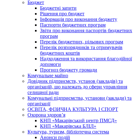
Бюджет
Бюджетні запити
Рішення про бюджет
Інформація про виконання бюджету
Паспорти бюджетних програм
Звіти про виконання паспортів бюджетних
програм
Перелік бюджетних, цільових програм
Перелік розпорядників та отримувачів
бюджетних коштів
Надходження та використання благодійної
допомоги
Прогноз бюджету громади
Комунальне майно
Довідник підприємств, установ (закладів) та
організацій, що належать до сфери управління
селищної ради
Комунальні підприємства, установи (заклади) та
організації
ОСВІТА, ФІЗИЧНА КУЛЬТУРА І СПОРТ
Охорона здоров’я
КНП «Макарівський центр ПМСД»
КНП «Макарівська БЛІЛ»
Культура, туризм, бібліотечна система
Анонси подій