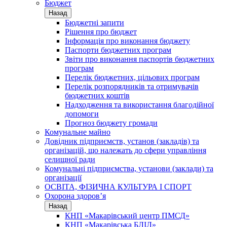
Бюджет
Назад
Бюджетні запити
Рішення про бюджет
Інформація про виконання бюджету
Паспорти бюджетних програм
Звіти про виконання паспортів бюджетних
програм
Перелік бюджетних, цільових програм
Перелік розпорядників та отримувачів
бюджетних коштів
Надходження та використання благодійної
допомоги
Прогноз бюджету громади
Комунальне майно
Довідник підприємств, установ (закладів) та
організацій, що належать до сфери управління
селищної ради
Комунальні підприємства, установи (заклади) та
організації
ОСВІТА, ФІЗИЧНА КУЛЬТУРА І СПОРТ
Охорона здоров’я
Назад
КНП «Макарівський центр ПМСД»
КНП «Макарівська БЛІЛ»