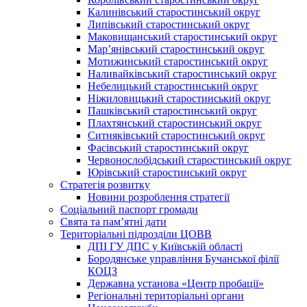
Калинівський старостинський округ
Липівський старостинський округ
Маковищанський старостинський округ
Мар’янівський старостинський округ
Мотижинський старостинський округ
Наливайківський старостинський округ
Небелицький старостинський округ
Ніжиловицький старостинський округ
Пашківський старостинський округ
Плахтянський старостинський округ
Ситняківський старостинський округ
Фасівський старостинський округ
Червонослобідський старостинський округ
Юрівський старостинський округ
Стратегія розвитку
Новини розроблення стратегії
Соціальний паспорт громади
Свята та пам’ятні дати
Територіальні підрозділи ЦОВВ
ДПІ ГУ ДПС у Київській області
Бородянське управління Бучанської філії
КОЦЗ
Державна установа «Центр пробації»
Регіональні територіальні органи