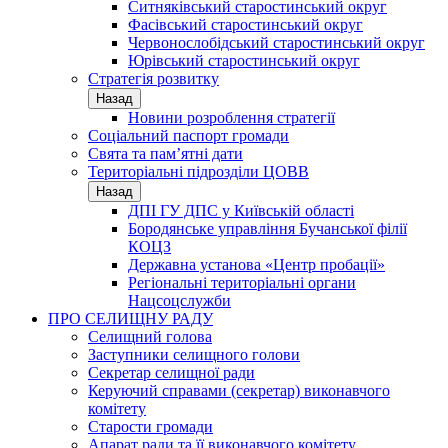
Ситняківський старостинський округ
Фасівський старостинський округ
Червонослобідський старостинський округ
Юрівський старостинський округ
Стратегія розвитку
Назад
Новини розроблення стратегії
Соціальний паспорт громади
Свята та пам’ятні дати
Територіальні підрозділи ЦОВВ
Назад
ДПІ ГУ ДПС у Київській області
Бородянське управління Бучанської філії
КОЦЗ
Державна установа «Центр пробації»
Регіональні територіальні органи
Нацсоцслужби
ПРО СЕЛИЩНУ РАДУ
Селищний голова
Заступники селищного голови
Секретар селищної ради
Керуючий справами (секретар) виконавчого
комітету
Старости громади
Апарат ради та її виконавчого комітету