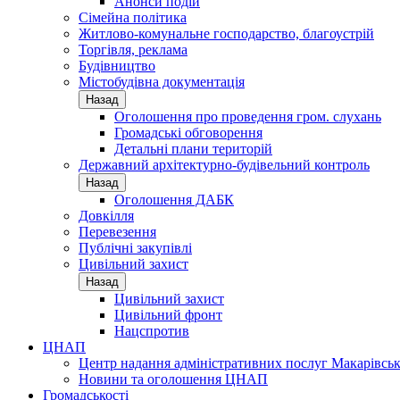
Анонси подій
Сімейна політика
Житлово-комунальне господарство, благоустрій
Торгівля, реклама
Будівництво
Містобудівна документація
Назад
Оголошення про проведення гром. слухань
Громадські обговорення
Детальні плани територій
Державний архітектурно-будівельний контроль
Назад
Оголошення ДАБК
Довкілля
Перевезення
Публічні закупівлі
Цивільний захист
Назад
Цивільний захист
Цивільний фронт
Нацспротив
ЦНАП
Центр надання адміністративних послуг Макарівськ
Новини та оголошення ЦНАП
Громадськості