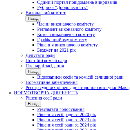
Єдиний портал повідомлень викривачів
Рубрика “Доброчесність”
Виконавчий комітет
Назад
Члени виконавчого комітету
Регламент виконавчого комітету
Комісії виконавчого комітету
Графік прийому комітету
Рішення виконавчого комітету
Бюджет на 2021 рік
Депутати ради
Постійні комісії ради
Пленарні засідання
Назад
Відеозаписи сесій та комісій селищної ради
Нормативне забезпечення
Реєстр судових рішень, де стороною виступає Мака
НОРМОТВОРЧА ДІЯЛЬНІСТЬ
Рішення сесії ради
Назад
Результати голосування
Рішення сесії ради за 2020 рік
Рішення сесії ради за 2023 рік
Рішення сесії ради за 2024 рік