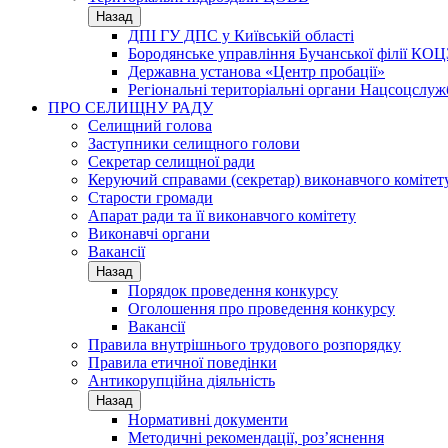
Назад
ДПІ ГУ ДПС у Київській області
Бородянське управління Бучанської філії КОЦ
Державна установа «Центр пробації»
Регіональні територіальні органи Нацсоцслу
ПРО СЕЛИЩНУ РАДУ
Селищний голова
Заступники селищного голови
Секретар селищної ради
Керуючий справами (секретар) виконавчого комітет
Старости громади
Апарат ради та її виконавчого комітету
Виконавчі органи
Вакансії
Назад
Порядок проведення конкурсу
Оголошення про проведення конкурсу
Вакансії
Правила внутрішнього трудового розпорядку
Правила етичної поведінки
Антикорупційна діяльність
Назад
Нормативні документи
Методичні рекомендації, роз’яснення