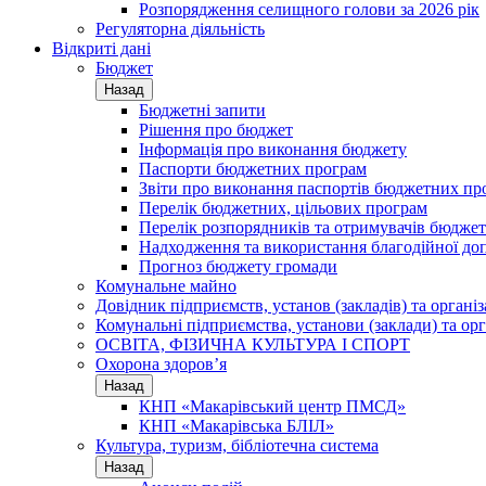
Розпорядження селищного голови за 2026 рік
Регуляторна діяльність
Відкриті дані
Бюджет
Назад
Бюджетні запити
Рішення про бюджет
Інформація про виконання бюджету
Паспорти бюджетних програм
Звіти про виконання паспортів бюджетних пр
Перелік бюджетних, цільових програм
Перелік розпорядників та отримувачів бюдже
Надходження та використання благодійної до
Прогноз бюджету громади
Комунальне майно
Довідник підприємств, установ (закладів) та органі
Комунальні підприємства, установи (заклади) та орг
ОСВІТА, ФІЗИЧНА КУЛЬТУРА І СПОРТ
Охорона здоров’я
Назад
КНП «Макарівський центр ПМСД»
КНП «Макарівська БЛІЛ»
Культура, туризм, бібліотечна система
Назад