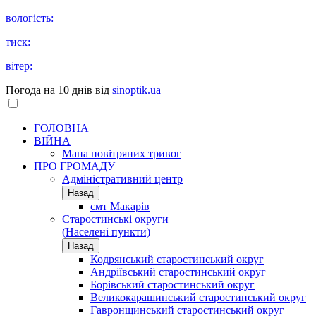
вологість:
тиск:
вітер:
Погода на 10 днів від
sinoptik.ua
ГОЛОВНА
ВІЙНА
Мапа повітряних тривог
ПРО ГРОМАДУ
Aдміністративний центр
Назад
смт Макарів
Старостинські округи
(Населені пункти)
Назад
Кодрянський старостинський округ
Андріївський старостинський округ
Борівський старостинський округ
Великокарашинський старостинський округ
Гавронщинський старостинський округ