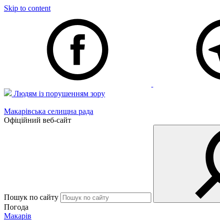
Skip to content
Людям із порушенням зору
Макарівська селищна рада
Офіційний веб-сайт
Пошук по сайту
Погода
Макарів