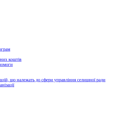
ограм
тних коштів
помоги
зацій, що належать до сфери управління селищної ради
анізації