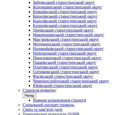
Забуянський старостинський округ
Колонщинський старостинський округ
Комарівський старостинський округ
Копилівський старостинський округ
Королівський старостинський округ
Калинівський старостинський округ
Липівський старостинський округ
Маковищанський старостинський округ
Мар’янівський старостинський округ
Мотижинський старостинський округ
Наливайківський старостинський округ
Небелицький старостинський округ
Ніжиловицький старостинський округ
Пашківський старостинський округ
Плахтянський старостинський округ
Ситняківський старостинський округ
Фасівський старостинський округ
Червонослобідський старостинський округ
Юрівський старостинський округ
Стратегія розвитку
Назад
Новини розроблення стратегії
Соціальний паспорт громади
Свята та пам’ятні дати
Територіальні підрозділи ЦОВВ