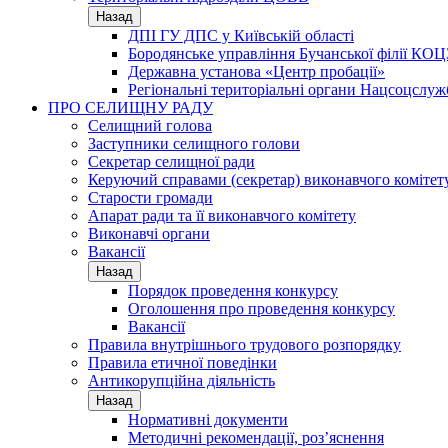
Назад
ДПІ ГУ ДПС у Київській області
Бородянське управління Бучанської філії КОЦ
Державна установа «Центр пробації»
Регіональні територіальні органи Нацсоцслу
ПРО СЕЛИЩНУ РАДУ
Селищний голова
Заступники селищного голови
Секретар селищної ради
Керуючий справами (секретар) виконавчого комітет
Старости громади
Апарат ради та її виконавчого комітету
Виконавчі органи
Вакансії
Назад
Порядок проведення конкурсу
Оголошення про проведення конкурсу
Вакансії
Правила внутрішнього трудового розпорядку
Правила етичної поведінки
Антикорупційна діяльність
Назад
Нормативні документи
Методичні рекомендації, роз’яснення