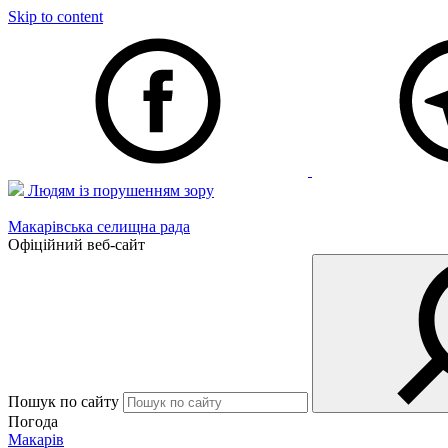
Skip to content
Людям із порушенням зору
Макарівська селищна рада
Офіційний веб-сайт
Пошук по сайту
Погода
Макарів