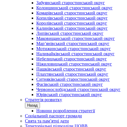
Забуянський старостинський округ
Колонщинський старостинський округ
Комарівський старостинський округ
Копилівський старостинський округ
Королівський старостинський округ
Калинівський старостинський округ
Липівський старостинський округ
Маковищанський старостинський округ
Мар’янівський старостинський округ
Мотижинський старостинський округ
Наливайківський старостинський округ
Небелицький старостинський округ
Ніжиловицький старостинський округ
Пашківський старостинський округ
Плахтянський старостинський округ
Ситняківський старостинський округ
Фасівський старостинський округ
Червонослобідський старостинський округ
Юрівський старостинський округ
Стратегія розвитку
Назад
Новини розроблення стратегії
Соціальний паспорт громади
Свята та пам’ятні дати
Територіальні підрозділи ЦОВВ