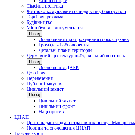
Анонси подій
Сімейна політика
Житлово-комунальне господарство, благоустрій
Торгівля, реклама
Будівництво
Містобудівна документація
Назад
Оголошення про проведення гром. слухань
Громадські обговорення
Детальні плани територій
Державний архітектурно-будівельний контроль
Назад
Оголошення ДАБК
Довкілля
Перевезення
Публічні закупівлі
Цивільний захист
Назад
Цивільний захист
Цивільний фронт
Нацспротив
ЦНАП
Центр надання адміністративних послуг Макарівськ
Новини та оголошення ЦНАП
Громадськості