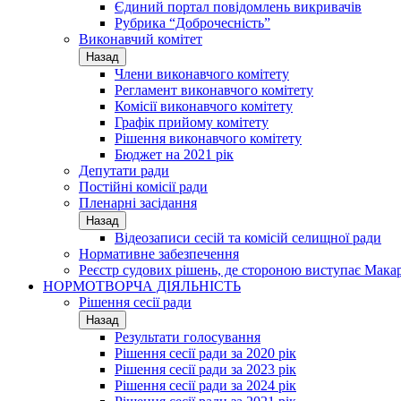
Єдиний портал повідомлень викривачів
Рубрика “Доброчесність”
Виконавчий комітет
Назад
Члени виконавчого комітету
Регламент виконавчого комітету
Комісії виконавчого комітету
Графік прийому комітету
Рішення виконавчого комітету
Бюджет на 2021 рік
Депутати ради
Постійні комісії ради
Пленарні засідання
Назад
Відеозаписи сесій та комісій селищної ради
Нормативне забезпечення
Реєстр судових рішень, де стороною виступає Мака
НОРМОТВОРЧА ДІЯЛЬНІСТЬ
Рішення сесії ради
Назад
Результати голосування
Рішення сесії ради за 2020 рік
Рішення сесії ради за 2023 рік
Рішення сесії ради за 2024 рік