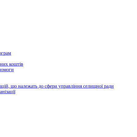
ограм
тних коштів
помоги
зацій, що належать до сфери управління селищної ради
анізації