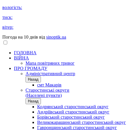
вологість:
тиск:
вітер:
Погода на 10 днів від
sinoptik.ua
ГОЛОВНА
ВІЙНА
Мапа повітряних тривог
ПРО ГРОМАДУ
Aдміністративний центр
Назад
смт Макарів
Старостинські округи
(Населені пункти)
Назад
Кодрянський старостинський округ
Андріївський старостинський округ
Борівський старостинський округ
Великокарашинський старостинський округ
Гавронщинський старостинський округ