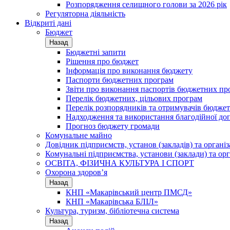
Розпорядження селищного голови за 2026 рік
Регуляторна діяльність
Відкриті дані
Бюджет
Назад
Бюджетні запити
Рішення про бюджет
Інформація про виконання бюджету
Паспорти бюджетних програм
Звіти про виконання паспортів бюджетних пр
Перелік бюджетних, цільових програм
Перелік розпорядників та отримувачів бюдже
Надходження та використання благодійної до
Прогноз бюджету громади
Комунальне майно
Довідник підприємств, установ (закладів) та органі
Комунальні підприємства, установи (заклади) та орг
ОСВІТА, ФІЗИЧНА КУЛЬТУРА І СПОРТ
Охорона здоров’я
Назад
КНП «Макарівський центр ПМСД»
КНП «Макарівська БЛІЛ»
Культура, туризм, бібліотечна система
Назад