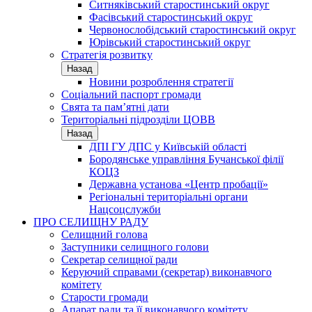
Ситняківський старостинський округ
Фасівський старостинський округ
Червонослобідський старостинський округ
Юрівський старостинський округ
Стратегія розвитку
Назад
Новини розроблення стратегії
Соціальний паспорт громади
Свята та пам’ятні дати
Територіальні підрозділи ЦОВВ
Назад
ДПІ ГУ ДПС у Київській області
Бородянське управління Бучанської філії
КОЦЗ
Державна установа «Центр пробації»
Регіональні територіальні органи
Нацсоцслужби
ПРО СЕЛИЩНУ РАДУ
Селищний голова
Заступники селищного голови
Секретар селищної ради
Керуючий справами (секретар) виконавчого
комітету
Старости громади
Апарат ради та її виконавчого комітету