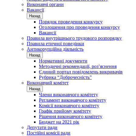
Виконавчі органи
Вакансії
Назад
Порядок проведення конкурсу
Оголошення про проведення конкурсу
Вакансії
Правила внутрішнього трудового розпорядку
Правила етичної поведінки
Антикорупційна діяльність
Назад
Нормативні документи
Методичні рекомендації, роз’яснення
Єдиний портал повідомлень викривачів
Рубрика “Доброчесність”
Виконавчий комітет
Назад
Члени виконавчого комітету
Регламент виконавчого комітету
Комісії виконавчого комітету
Графік прийому комітету
Рішення виконавчого комітету
Бюджет на 2021 рік
Депутати ради
Постійні комісії ради