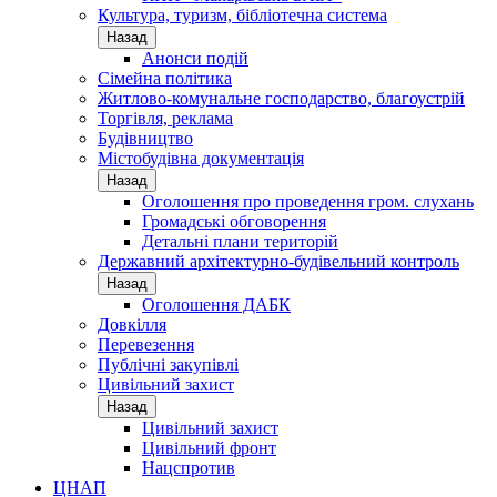
Культура, туризм, бібліотечна система
Назад
Анонси подій
Сімейна політика
Житлово-комунальне господарство, благоустрій
Торгівля, реклама
Будівництво
Містобудівна документація
Назад
Оголошення про проведення гром. слухань
Громадські обговорення
Детальні плани територій
Державний архітектурно-будівельний контроль
Назад
Оголошення ДАБК
Довкілля
Перевезення
Публічні закупівлі
Цивільний захист
Назад
Цивільний захист
Цивільний фронт
Нацспротив
ЦНАП