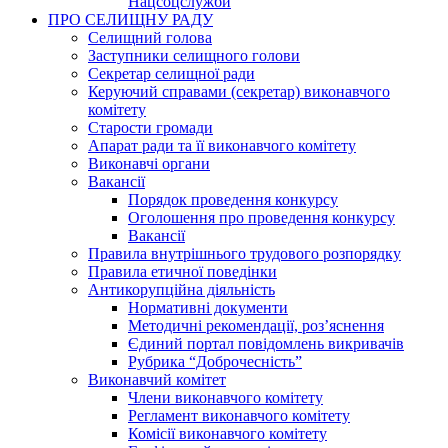
Нацсоцслужби
ПРО СЕЛИЩНУ РАДУ
Селищний голова
Заступники селищного голови
Секретар селищної ради
Керуючий справами (секретар) виконавчого
комітету
Старости громади
Апарат ради та її виконавчого комітету
Виконавчі органи
Вакансії
Порядок проведення конкурсу
Оголошення про проведення конкурсу
Вакансії
Правила внутрішнього трудового розпорядку
Правила етичної поведінки
Антикорупційна діяльність
Нормативні документи
Методичні рекомендації, роз’яснення
Єдиний портал повідомлень викривачів
Рубрика “Доброчесність”
Виконавчий комітет
Члени виконавчого комітету
Регламент виконавчого комітету
Комісії виконавчого комітету