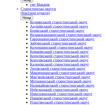
Назад
смт Макарів
Старостинські округи
(Населені пункти)
Назад
Кодрянський старостинський округ
Андріївський старостинський округ
Борівський старостинський округ
Великокарашинський старостинський округ
Гавронщинський старостинський округ
Забуянський старостинський округ
Колонщинський старостинський округ
Комарівський старостинський округ
Копилівський старостинський округ
Королівський старостинський округ
Калинівський старостинський округ
Липівський старостинський округ
Маковищанський старостинський округ
Мар’янівський старостинський округ
Мотижинський старостинський округ
Наливайківський старостинський округ
Небелицький старостинський округ
Ніжиловицький старостинський округ
Пашківський старостинський округ
Плахтянський старостинський округ