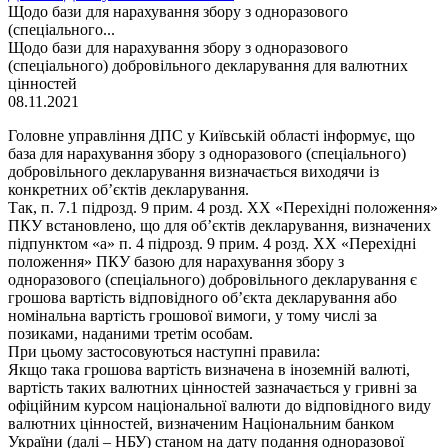
Щодо бази для нарахування збору з одноразового
(спеціального...
Щодо бази для нарахування збору з одноразового
(спеціального) добровільного декларування для валютних
цінностей
08.11.2021
Головне управління ДПС у Київській області інформує, що
база для нарахування збору з одноразового (спеціального)
добровільного декларування визначається виходячи із
конкретних об’єктів декларування.
Так, п. 7.1 підрозд. 9 прим. 4 розд. XX «Перехідні положення»
ПКУ встановлено, що для об’єктів декларування, визначених
підпунктом «а» п. 4 підрозд. 9 прим. 4 розд. XX «Перехідні
положення» ПКУ базою для нарахування збору з
одноразового (спеціального) добровільного декларування є
грошова вартість відповідного об’єкта декларування або
номінальна вартість грошової вимоги, у тому числі за
позиками, наданими третім особам.
При цьому застосовуються наступні правила:
Якщо така грошова вартість визначена в іноземній валюті,
вартість таких валютних цінностей зазначається у гривні за
офіційним курсом національної валюти до відповідного виду
валютних цінностей, визначеним Національним банком
України (далі – НБУ) станом на дату подання одноразової