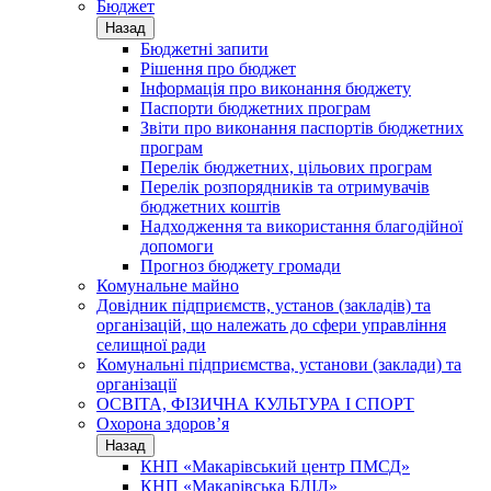
Бюджет
Назад
Бюджетні запити
Рішення про бюджет
Інформація про виконання бюджету
Паспорти бюджетних програм
Звіти про виконання паспортів бюджетних
програм
Перелік бюджетних, цільових програм
Перелік розпорядників та отримувачів
бюджетних коштів
Надходження та використання благодійної
допомоги
Прогноз бюджету громади
Комунальне майно
Довідник підприємств, установ (закладів) та
організацій, що належать до сфери управління
селищної ради
Комунальні підприємства, установи (заклади) та
організації
ОСВІТА, ФІЗИЧНА КУЛЬТУРА І СПОРТ
Охорона здоров’я
Назад
КНП «Макарівський центр ПМСД»
КНП «Макарівська БЛІЛ»