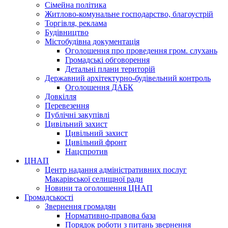
Сімейна політика
Житлово-комунальне господарство, благоустрій
Торгівля, реклама
Будівництво
Містобудівна документація
Оголошення про проведення гром. слухань
Громадські обговорення
Детальні плани територій
Державний архітектурно-будівельний контроль
Оголошення ДАБК
Довкілля
Перевезення
Публічні закупівлі
Цивільний захист
Цивільний захист
Цивільний фронт
Нацспротив
ЦНАП
Центр надання адміністративних послуг
Макарівської селищної ради
Новини та оголошення ЦНАП
Громадськості
Звернення громадян
Нормативно-правова база
Порядок роботи з питань звернення