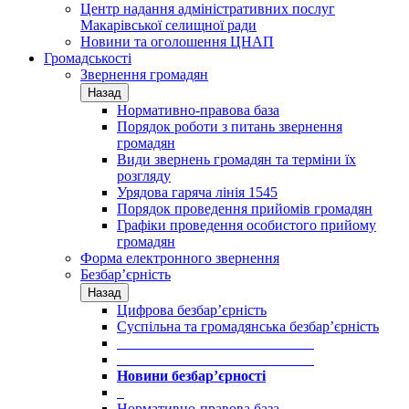
Центр надання адміністративних послуг
Макарівської селищної ради
Новини та оголошення ЦНАП
Громадськості
Звернення громадян
Назад
Нормативно-правова база
Порядок роботи з питань звернення
громадян
Види звернень громадян та терміни їх
розгляду
Урядова гаряча лінія 1545
Порядок проведення прийомів громадян
Графіки проведення особистого прийому
громадян
Форма електронного звернення
Безбар’єрність
Назад
Цифрова безбар’єрність
Суспільна та громадянська безбар’єрність
___________________________
___________________________
Новини безбар’єрності
_
Нормативно-правова база