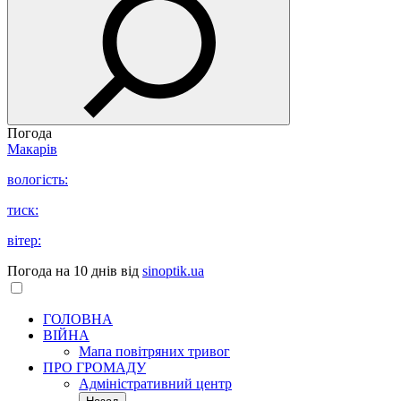
Погода
Макарів
вологість:
тиск:
вітер:
Погода на 10 днів від
sinoptik.ua
ГОЛОВНА
ВІЙНА
Мапа повітряних тривог
ПРО ГРОМАДУ
Aдміністративний центр