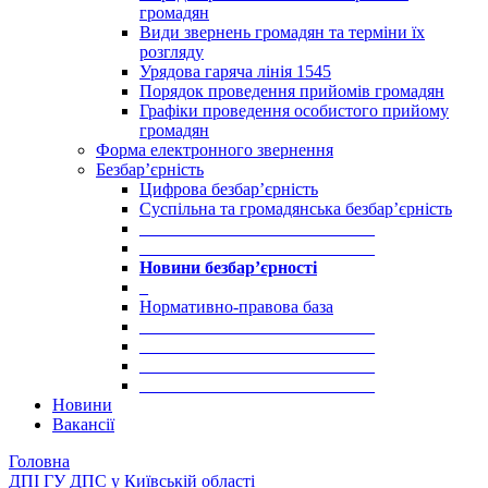
громадян
Види звернень громадян та терміни їх
розгляду
Урядова гаряча лінія 1545
Порядок проведення прийомів громадян
Графіки проведення особистого прийому
громадян
Форма електронного звернення
Безбар’єрність
Цифрова безбар’єрність
Суспільна та громадянська безбар’єрність
___________________________
___________________________
Новини безбар’єрності
_
Нормативно-правова база
___________________________
___________________________
___________________________
___________________________
Новини
Вакансії
Головна
ДПІ ГУ ДПС у Київській області