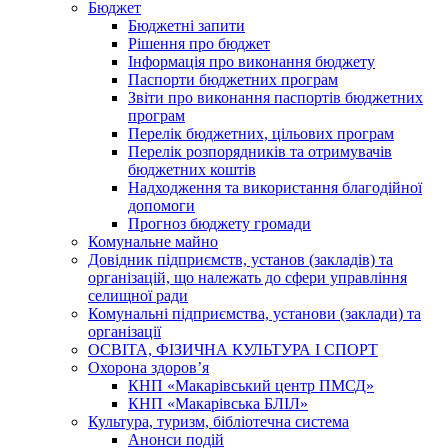
Бюджет
Бюджетні запити
Рішення про бюджет
Інформація про виконання бюджету
Паспорти бюджетних програм
Звіти про виконання паспортів бюджетних
програм
Перелік бюджетних, цільових програм
Перелік розпорядників та отримувачів
бюджетних коштів
Надходження та використання благодійної
допомоги
Прогноз бюджету громади
Комунальне майно
Довідник підприємств, установ (закладів) та
організацій, що належать до сфери управління
селищної ради
Комунальні підприємства, установи (заклади) та
організації
ОСВІТА, ФІЗИЧНА КУЛЬТУРА І СПОРТ
Охорона здоров’я
КНП «Макарівський центр ПМСД»
КНП «Макарівська БЛІЛ»
Культура, туризм, бібліотечна система
Анонси подій