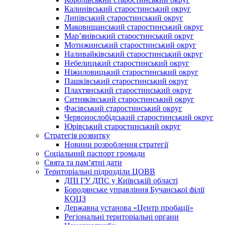
Калинівський старостинський округ
Липівський старостинський округ
Маковищанський старостинський округ
Мар’янівський старостинський округ
Мотижинський старостинський округ
Наливайківський старостинський округ
Небелицький старостинський округ
Ніжиловицький старостинський округ
Пашківський старостинський округ
Плахтянський старостинський округ
Ситняківський старостинський округ
Фасівський старостинський округ
Червонослобідський старостинський округ
Юрівський старостинський округ
Стратегія розвитку
Новини розроблення стратегії
Соціальний паспорт громади
Свята та пам’ятні дати
Територіальні підрозділи ЦОВВ
ДПІ ГУ ДПС у Київській області
Бородянське управління Бучанської філії
КОЦЗ
Державна установа «Центр пробації»
Регіональні територіальні органи