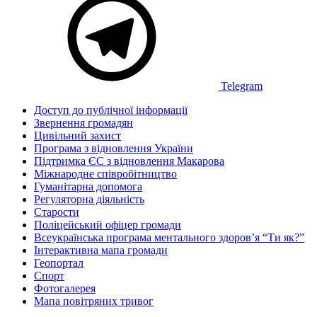
Telegram
Доступ до публічної інформації
Звернення громадян
Цивільний захист
Програма з відновлення України
Підтримка ЄС з відновлення Макарова
Міжнародне співробітництво
Гуманітарна допомога
Регуляторна діяльність
Старости
Поліцейський офіцер громади
Всеукраїнська програма ментального здоров’я “Ти як?”
Інтерактивна мапа громади
Геопортал
Спорт
Фотогалерея
Мапа повітряних тривог