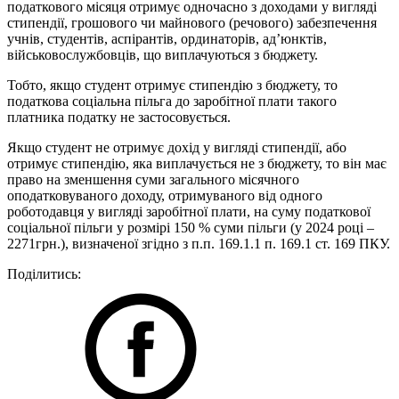
податкового місяця отримує одночасно з доходами у вигляді
стипендії, грошового чи майнового (речового) забезпечення
учнів, студентів, аспірантів, ординаторів, ад’юнктів,
військовослужбовців, що виплачуються з бюджету.
Тобто, якщо студент отримує стипендію з бюджету, то
податкова соціальна пільга до заробітної плати такого
платника податку не застосовується.
Якщо студент не отримує дохід у вигляді стипендії, або
отримує стипендію, яка виплачується не з бюджету, то він має
право на зменшення суми загального місячного
оподатковуваного доходу, отримуваного від одного
роботодавця у вигляді заробітної плати, на суму податкової
соціальної пільги у розмірі 150 % суми пільги (у 2024 році –
2271грн.), визначеної згідно з п.п. 169.1.1 п. 169.1 ст. 169 ПКУ.
Поділитись: