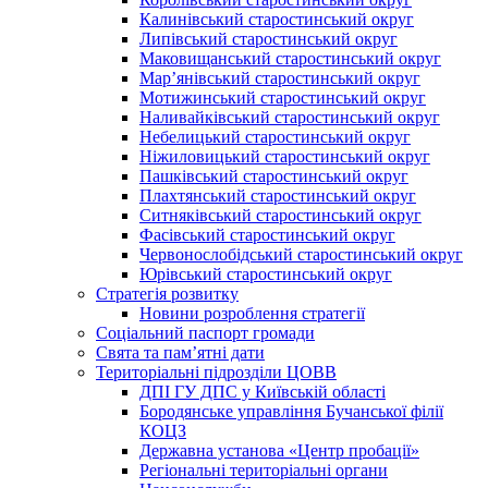
Калинівський старостинський округ
Липівський старостинський округ
Маковищанський старостинський округ
Мар’янівський старостинський округ
Мотижинський старостинський округ
Наливайківський старостинський округ
Небелицький старостинський округ
Ніжиловицький старостинський округ
Пашківський старостинський округ
Плахтянський старостинський округ
Ситняківський старостинський округ
Фасівський старостинський округ
Червонослобідський старостинський округ
Юрівський старостинський округ
Стратегія розвитку
Новини розроблення стратегії
Соціальний паспорт громади
Свята та пам’ятні дати
Територіальні підрозділи ЦОВВ
ДПІ ГУ ДПС у Київській області
Бородянське управління Бучанської філії
КОЦЗ
Державна установа «Центр пробації»
Регіональні територіальні органи