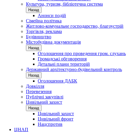
Культура, туризм, бібліотечна система
Назад
Анонси подій
Сімейна політика
Житлово-комунальне господарство, благоустрій
Торгівля, реклама
Будівництво
Містобудівна документація
Назад
Оголошення про проведення гром. слухань
Громадські обговорення
Детальні плани територій
Державний архітектурно-будівельний контроль
Назад
Оголошення ДАБК
Довкілля
Перевезення
Публічні закупівлі
Цивільний захист
Назад
Цивільний захист
Цивільний фронт
Нацспротив
ЦНАП