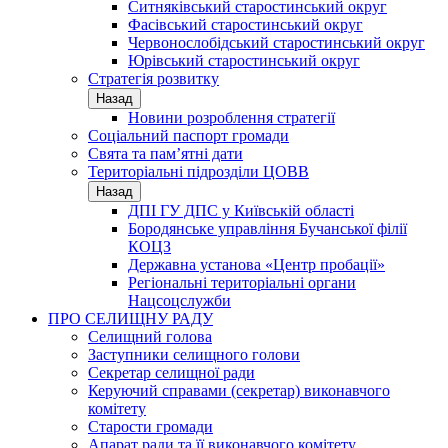
Ситняківський старостинський округ
Фасівський старостинський округ
Червонослобідський старостинський округ
Юрівський старостинський округ
Стратегія розвитку
Назад
Новини розроблення стратегії
Соціальний паспорт громади
Свята та пам’ятні дати
Територіальні підрозділи ЦОВВ
Назад
ДПІ ГУ ДПС у Київській області
Бородянське управління Бучанської філії
КОЦЗ
Державна установа «Центр пробації»
Регіональні територіальні органи
Нацсоцслужби
ПРО СЕЛИЩНУ РАДУ
Селищний голова
Заступники селищного голови
Секретар селищної ради
Керуючий справами (секретар) виконавчого
комітету
Старости громади
Апарат ради та її виконавчого комітету