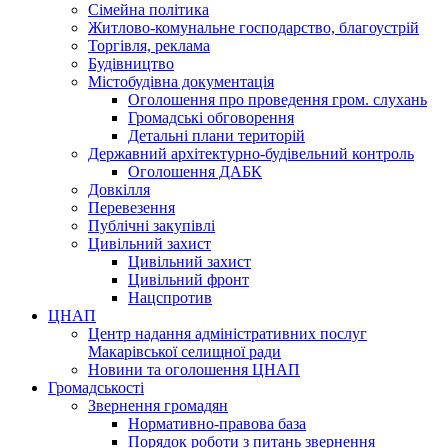
Сімейна політика
Житлово-комунальне господарство, благоустрій
Торгівля, реклама
Будівництво
Містобудівна документація
Оголошення про проведення гром. слухань
Громадські обговорення
Детальні плани територій
Державний архітектурно-будівельний контроль
Оголошення ДАБК
Довкілля
Перевезення
Публічні закупівлі
Цивільний захист
Цивільний захист
Цивільний фронт
Нацспротив
ЦНАП
Центр надання адміністративних послуг
Макарівської селищної ради
Новини та оголошення ЦНАП
Громадськості
Звернення громадян
Нормативно-правова база
Порядок роботи з питань звернення