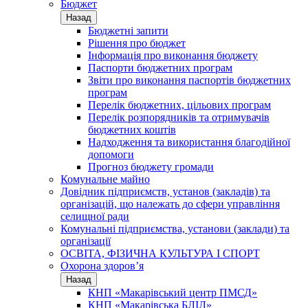
Бюджет
Назад
Бюджетні запити
Рішення про бюджет
Інформація про виконання бюджету
Паспорти бюджетних програм
Звіти про виконання паспортів бюджетних
програм
Перелік бюджетних, цільових програм
Перелік розпорядників та отримувачів
бюджетних коштів
Надходження та використання благодійної
допомоги
Прогноз бюджету громади
Комунальне майно
Довідник підприємств, установ (закладів) та
організацій, що належать до сфери управління
селищної ради
Комунальні підприємства, установи (заклади) та
організації
ОСВІТА, ФІЗИЧНА КУЛЬТУРА І СПОРТ
Охорона здоров’я
Назад
КНП «Макарівський центр ПМСД»
КНП «Макарівська БЛІЛ»