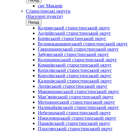
Назад
смт Макарів
Старостинські округи
(Населені пункти)
Назад
Кодрянський старостинський округ
Андріївський старостинський округ
Борівський старостинський округ
Великокарашинський старостинський округ
Гавронщинський старостинський округ
Забуянський старостинський округ
Колонщинський старостинський округ
Комарівський старостинський округ
Копилівський старостинський округ
Королівський старостинський округ
Калинівський старостинський округ
Липівський старостинський округ
Маковищанський старостинський округ
Мар’янівський старостинський округ
Мотижинський старостинський округ
Наливайківський старостинський округ
Небелицький старостинський округ
Ніжиловицький старостинський округ
Пашківський старостинський округ
Плахтянський старостинський округ