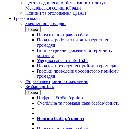
Центр надання адміністративних послуг
Макарівської селищної ради
Новини та оголошення ЦНАП
Громадськості
Звернення громадян
Назад
Нормативно-правова база
Порядок роботи з питань звернення
громадян
Види звернень громадян та терміни їх
розгляду
Урядова гаряча лінія 1545
Порядок проведення прийомів громадян
Графіки проведення особистого прийому
громадян
Форма електронного звернення
Безбар’єрність
Назад
Цифрова безбар’єрність
Суспільна та громадянська безбар’єрність
___________________________
___________________________
Новини безбар’єрності
_
Нормативно-правова база