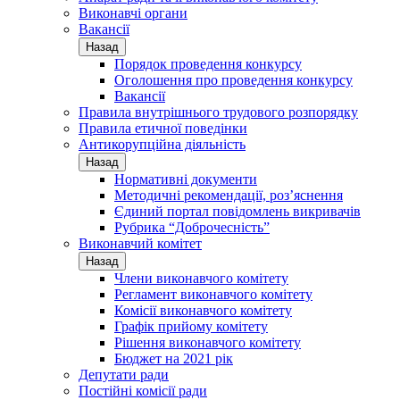
Виконавчі органи
Вакансії
Назад
Порядок проведення конкурсу
Оголошення про проведення конкурсу
Вакансії
Правила внутрішнього трудового розпорядку
Правила етичної поведінки
Антикорупційна діяльність
Назад
Нормативні документи
Методичні рекомендації, роз’яснення
Єдиний портал повідомлень викривачів
Рубрика “Доброчесність”
Виконавчий комітет
Назад
Члени виконавчого комітету
Регламент виконавчого комітету
Комісії виконавчого комітету
Графік прийому комітету
Рішення виконавчого комітету
Бюджет на 2021 рік
Депутати ради
Постійні комісії ради