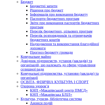
Бюджет
Бюджетні запити
Рішення про бюджет
Інформація про виконання бюджету
Паспорти бюджетних програм
Звіти про виконання паспортів бюджетних
програм
Перелік бюджетних, цільових програм
Перелік розпорядників та отримувачів
бюджетних коштів
Надходження та використання благодійної
допомоги
Прогноз бюджету громади
Комунальне майно
Довідник підприємств, установ (закладів) та
організацій, що належать до сфери управління
селищної ради
Комунальні підприємства, установи (заклади) та
організації
ОСВІТА, ФІЗИЧНА КУЛЬТУРА І СПОРТ
Охорона здоров’я
КНП «Макарівський центр ПМСД»
КНП «Макарівська БЛІЛ»
Культура, туризм, бібліотечна система
Анонси подій