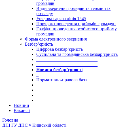
громадян
Види звернень громадян та терміни їх
розгляду
Урядова гаряча лінія 1545
Порядок проведення прийомів громадян
Графіки проведення особистого прийому
громадян
Форма електронного звернення
Безбар’єрність
Цифрова безбар’єрність
Суспільна та громадянська безбар’єрність
___________________________
___________________________
Новини безбар’єрності
_
Нормативно-правова база
___________________________
___________________________
___________________________
___________________________
Новини
Вакансії
Головна
ДПІ ГУ ДПС у Київській області