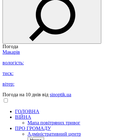
Погода
Макарів
вологість:
тиск:
вітер:
Погода на 10 днів від
sinoptik.ua
ГОЛОВНА
ВІЙНА
Мапа повітряних тривог
ПРО ГРОМАДУ
Aдміністративний центр