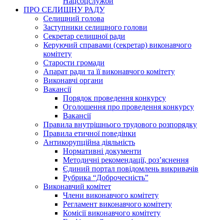
Нацсоцслужби
ПРО СЕЛИЩНУ РАДУ
Селищний голова
Заступники селищного голови
Секретар селищної ради
Керуючий справами (секретар) виконавчого
комітету
Старости громади
Апарат ради та її виконавчого комітету
Виконавчі органи
Вакансії
Порядок проведення конкурсу
Оголошення про проведення конкурсу
Вакансії
Правила внутрішнього трудового розпорядку
Правила етичної поведінки
Антикорупційна діяльність
Нормативні документи
Методичні рекомендації, роз’яснення
Єдиний портал повідомлень викривачів
Рубрика “Доброчесність”
Виконавчий комітет
Члени виконавчого комітету
Регламент виконавчого комітету
Комісії виконавчого комітету