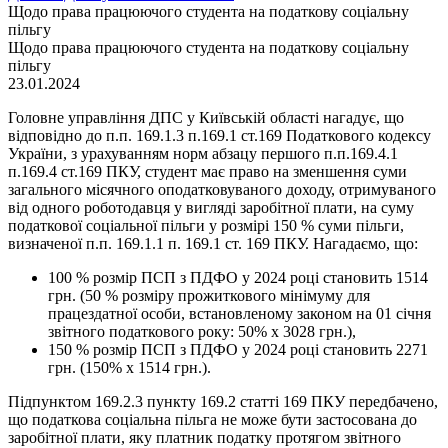
Щодо права працюючого студента на податкову соціальну
пільгу
Щодо права працюючого студента на податкову соціальну
пільгу
23.01.2024
Головне управління ДПС у Київській області нагадує, що
відповідно до п.п. 169.1.3 п.169.1 ст.169 Податкового кодексу
України, з урахуванням норм абзацу першого п.п.169.4.1
п.169.4 ст.169 ПКУ, студент має право на зменшення суми
загального місячного оподатковуваного доходу, отримуваного
від одного роботодавця у вигляді заробітної плати, на суму
податкової соціальної пільги у розмірі 150 % суми пільги,
визначеної п.п. 169.1.1 п. 169.1 ст. 169 ПКУ. Нагадаємо, що:
100 % розмір ПСП з ПДФО у 2024 році становить 1514
грн. (50 % розміру прожиткового мінімуму для
працездатної особи, встановленому законом на 01 січня
звітного податкового року: 50% х 3028 грн.),
150 % розмір ПСП з ПДФО у 2024 році становить 2271
грн. (150% х 1514 грн.).
Підпунктом 169.2.3 пункту 169.2 статті 169 ПКУ передбачено,
що податкова соціальна пільга не може бути застосована до
заробітної плати, яку платник податку протягом звітного