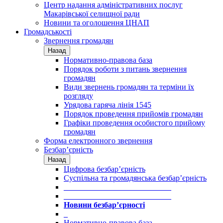
Центр надання адміністративних послуг
Макарівської селищної ради
Новини та оголошення ЦНАП
Громадськості
Звернення громадян
Назад
Нормативно-правова база
Порядок роботи з питань звернення
громадян
Види звернень громадян та терміни їх
розгляду
Урядова гаряча лінія 1545
Порядок проведення прийомів громадян
Графіки проведення особистого прийому
громадян
Форма електронного звернення
Безбар’єрність
Назад
Цифрова безбар’єрність
Суспільна та громадянська безбар’єрність
___________________________
___________________________
Новини безбар’єрності
_
Нормативно-правова база