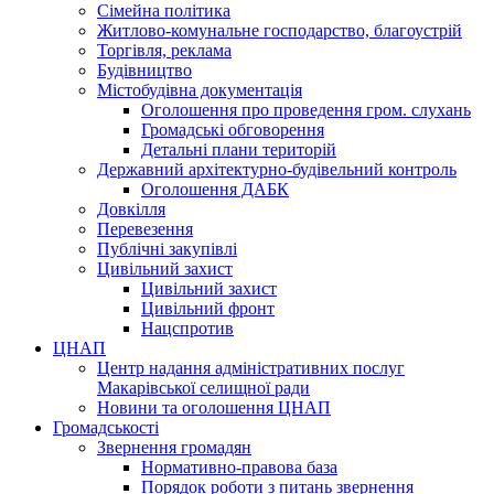
Сімейна політика
Житлово-комунальне господарство, благоустрій
Торгівля, реклама
Будівництво
Містобудівна документація
Оголошення про проведення гром. слухань
Громадські обговорення
Детальні плани територій
Державний архітектурно-будівельний контроль
Оголошення ДАБК
Довкілля
Перевезення
Публічні закупівлі
Цивільний захист
Цивільний захист
Цивільний фронт
Нацспротив
ЦНАП
Центр надання адміністративних послуг
Макарівської селищної ради
Новини та оголошення ЦНАП
Громадськості
Звернення громадян
Нормативно-правова база
Порядок роботи з питань звернення