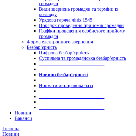
громадян
Види звернень громадян та терміни їх
розгляду
Урядова гаряча лінія 1545
Порядок проведення прийомів громадян
Графіки проведення особистого прийому
громадян
Форма електронного звернення
Безбар’єрність
Цифрова безбар’єрність
Суспільна та громадянська безбар’єрність
___________________________
___________________________
Новини безбар’єрності
_
Нормативно-правова база
___________________________
___________________________
___________________________
___________________________
Новини
Вакансії
Головна
Новини