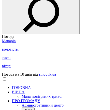
Погода
Макарів
вологість:
тиск:
вітер:
Погода на 10 днів від
sinoptik.ua
ГОЛОВНА
ВІЙНА
Мапа повітряних тривог
ПРО ГРОМАДУ
Aдміністративний центр