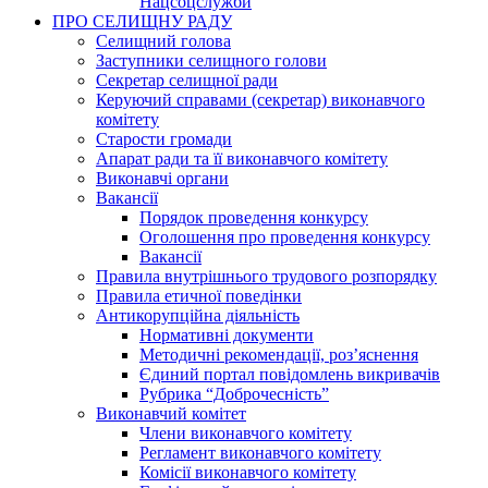
Нацсоцслужби
ПРО СЕЛИЩНУ РАДУ
Селищний голова
Заступники селищного голови
Секретар селищної ради
Керуючий справами (секретар) виконавчого
комітету
Старости громади
Апарат ради та її виконавчого комітету
Виконавчі органи
Вакансії
Порядок проведення конкурсу
Оголошення про проведення конкурсу
Вакансії
Правила внутрішнього трудового розпорядку
Правила етичної поведінки
Антикорупційна діяльність
Нормативні документи
Методичні рекомендації, роз’яснення
Єдиний портал повідомлень викривачів
Рубрика “Доброчесність”
Виконавчий комітет
Члени виконавчого комітету
Регламент виконавчого комітету
Комісії виконавчого комітету