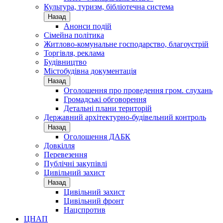
Культура, туризм, бібліотечна система
Назад
Анонси подій
Сімейна політика
Житлово-комунальне господарство, благоустрій
Торгівля, реклама
Будівництво
Містобудівна документація
Назад
Оголошення про проведення гром. слухань
Громадські обговорення
Детальні плани територій
Державний архітектурно-будівельний контроль
Назад
Оголошення ДАБК
Довкілля
Перевезення
Публічні закупівлі
Цивільний захист
Назад
Цивільний захист
Цивільний фронт
Нацспротив
ЦНАП