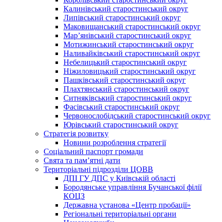
Калинівський старостинський округ
Липівський старостинський округ
Маковищанський старостинський округ
Мар’янівський старостинський округ
Мотижинський старостинський округ
Наливайківський старостинський округ
Небелицький старостинський округ
Ніжиловицький старостинський округ
Пашківський старостинський округ
Плахтянський старостинський округ
Ситняківський старостинський округ
Фасівський старостинський округ
Червонослобідський старостинський округ
Юрівський старостинський округ
Стратегія розвитку
Новини розроблення стратегії
Соціальний паспорт громади
Свята та пам’ятні дати
Територіальні підрозділи ЦОВВ
ДПІ ГУ ДПС у Київській області
Бородянське управління Бучанської філії
КОЦЗ
Державна установа «Центр пробації»
Регіональні територіальні органи