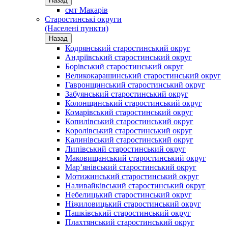
Назад
смт Макарів
Старостинські округи
(Населені пункти)
Назад
Кодрянський старостинський округ
Андріївський старостинський округ
Борівський старостинський округ
Великокарашинський старостинський округ
Гавронщинський старостинський округ
Забуянський старостинський округ
Колонщинський старостинський округ
Комарівський старостинський округ
Копилівський старостинський округ
Королівський старостинський округ
Калинівський старостинський округ
Липівський старостинський округ
Маковищанський старостинський округ
Мар’янівський старостинський округ
Мотижинський старостинський округ
Наливайківський старостинський округ
Небелицький старостинський округ
Ніжиловицький старостинський округ
Пашківський старостинський округ
Плахтянський старостинський округ