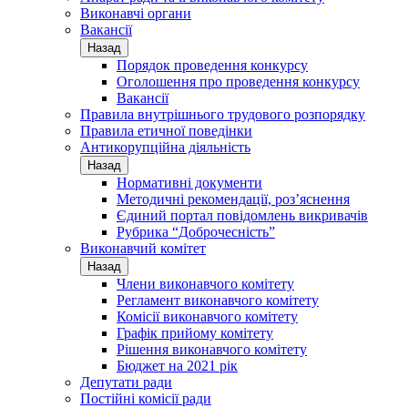
Виконавчі органи
Вакансії
Назад
Порядок проведення конкурсу
Оголошення про проведення конкурсу
Вакансії
Правила внутрішнього трудового розпорядку
Правила етичної поведінки
Антикорупційна діяльність
Назад
Нормативні документи
Методичні рекомендації, роз’яснення
Єдиний портал повідомлень викривачів
Рубрика “Доброчесність”
Виконавчий комітет
Назад
Члени виконавчого комітету
Регламент виконавчого комітету
Комісії виконавчого комітету
Графік прийому комітету
Рішення виконавчого комітету
Бюджет на 2021 рік
Депутати ради
Постійні комісії ради