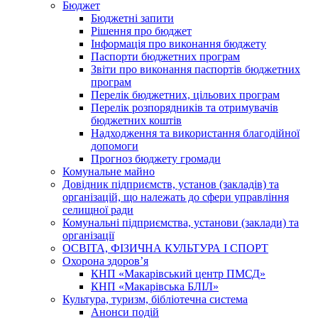
Бюджет
Бюджетні запити
Рішення про бюджет
Інформація про виконання бюджету
Паспорти бюджетних програм
Звіти про виконання паспортів бюджетних
програм
Перелік бюджетних, цільових програм
Перелік розпорядників та отримувачів
бюджетних коштів
Надходження та використання благодійної
допомоги
Прогноз бюджету громади
Комунальне майно
Довідник підприємств, установ (закладів) та
організацій, що належать до сфери управління
селищної ради
Комунальні підприємства, установи (заклади) та
організації
ОСВІТА, ФІЗИЧНА КУЛЬТУРА І СПОРТ
Охорона здоров’я
КНП «Макарівський центр ПМСД»
КНП «Макарівська БЛІЛ»
Культура, туризм, бібліотечна система
Анонси подій