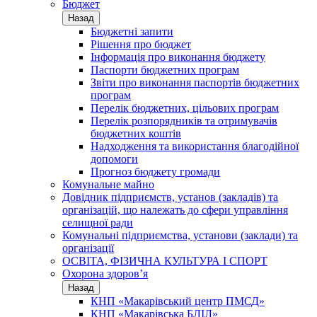
Бюджет
Назад
Бюджетні запити
Рішення про бюджет
Інформація про виконання бюджету
Паспорти бюджетних програм
Звіти про виконання паспортів бюджетних
програм
Перелік бюджетних, цільових програм
Перелік розпорядників та отримувачів
бюджетних коштів
Надходження та використання благодійної
допомоги
Прогноз бюджету громади
Комунальне майно
Довідник підприємств, установ (закладів) та
організацій, що належать до сфери управління
селищної ради
Комунальні підприємства, установи (заклади) та
організації
ОСВІТА, ФІЗИЧНА КУЛЬТУРА І СПОРТ
Охорона здоров’я
Назад
КНП «Макарівський центр ПМСД»
КНП «Макарівська БЛІЛ»