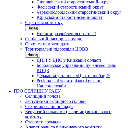
Ситняківський старостинський округ
Фасівський старостинський округ
Червонослобідський старостинський округ
Юрівський старостинський округ
Стратегія розвитку
Назад
Новини розроблення стратегії
Соціальний паспорт громади
Свята та пам’ятні дати
Територіальні підрозділи ЦОВВ
Назад
ДПІ ГУ ДПС у Київській області
Бородянське управління Бучанської філії
КОЦЗ
Державна установа «Центр пробації»
Регіональні територіальні органи
Нацсоцслужби
ПРО СЕЛИЩНУ РАДУ
Селищний голова
Заступники селищного голови
Секретар селищної ради
Керуючий справами (секретар) виконавчого
комітету
Старости громади
Апарат ради та її виконавчого комітету