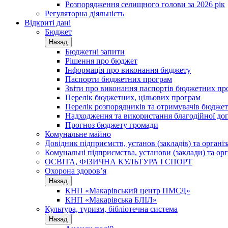
Розпорядження селищного голови за 2026 рік
Регуляторна діяльність
Відкриті дані
Бюджет
Назад
Бюджетні запити
Рішення про бюджет
Інформація про виконання бюджету
Паспорти бюджетних програм
Звіти про виконання паспортів бюджетних пр
Перелік бюджетних, цільових програм
Перелік розпорядників та отримувачів бюдже
Надходження та використання благодійної до
Прогноз бюджету громади
Комунальне майно
Довідник підприємств, установ (закладів) та органі
Комунальні підприємства, установи (заклади) та орг
ОСВІТА, ФІЗИЧНА КУЛЬТУРА І СПОРТ
Охорона здоров’я
Назад
КНП «Макарівський центр ПМСД»
КНП «Макарівська БЛІЛ»
Культура, туризм, бібліотечна система
Назад