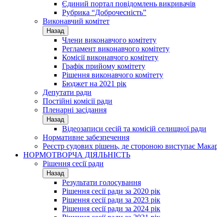
Єдиний портал повідомлень викривачів
Рубрика “Доброчесність”
Виконавчий комітет
Назад
Члени виконавчого комітету
Регламент виконавчого комітету
Комісії виконавчого комітету
Графік прийому комітету
Рішення виконавчого комітету
Бюджет на 2021 рік
Депутати ради
Постійні комісії ради
Пленарні засідання
Назад
Відеозаписи сесій та комісій селищної ради
Нормативне забезпечення
Реєстр судових рішень, де стороною виступає Мака
НОРМОТВОРЧА ДІЯЛЬНІСТЬ
Рішення сесії ради
Назад
Результати голосування
Рішення сесії ради за 2020 рік
Рішення сесії ради за 2023 рік
Рішення сесії ради за 2024 рік