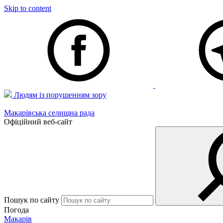
Skip to content
Людям із порушенням зору
Макарівська селищна рада
Офіційний веб-сайт
Пошук по сайту
Погода
Макарів