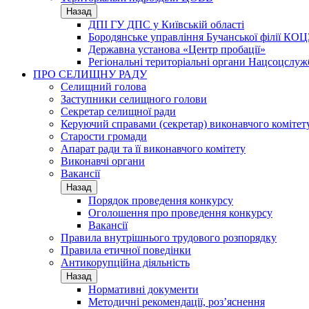
Назад
ДПІ ГУ ДПС у Київській області
Бородянське управління Бучанської філії КОЦ
Державна установа «Центр пробації»
Регіональні територіальні органи Нацсоцслу
ПРО СЕЛИЩНУ РАДУ
Селищний голова
Заступники селищного голови
Секретар селищної ради
Керуючий справами (секретар) виконавчого комітет
Старости громади
Апарат ради та її виконавчого комітету
Виконавчі органи
Вакансії
Назад
Порядок проведення конкурсу
Оголошення про проведення конкурсу
Вакансії
Правила внутрішнього трудового розпорядку
Правила етичної поведінки
Антикорупційна діяльність
Назад
Нормативні документи
Методичні рекомендації, роз’яснення