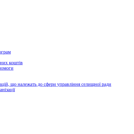
ограм
тних коштів
помоги
зацій, що належать до сфери управління селищної ради
анізації