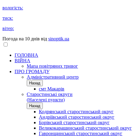
вологість:
тиск:
вітер:
Погода на 10 днів від
sinoptik.ua
ГОЛОВНА
ВІЙНА
Мапа повітряних тривог
ПРО ГРОМАДУ
Aдміністративний центр
Назад
смт Макарів
Старостинські округи
(Населені пункти)
Назад
Кодрянський старостинський округ
Андріївський старостинський округ
Борівський старостинський округ
Великокарашинський старостинський округ
Гавронщинський старостинський округ