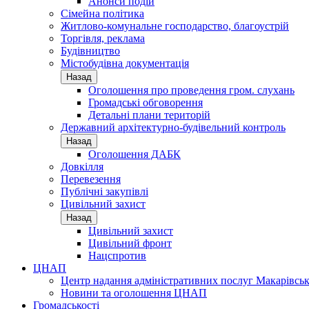
Анонси подій
Сімейна політика
Житлово-комунальне господарство, благоустрій
Торгівля, реклама
Будівництво
Містобудівна документація
Назад
Оголошення про проведення гром. слухань
Громадські обговорення
Детальні плани територій
Державний архітектурно-будівельний контроль
Назад
Оголошення ДАБК
Довкілля
Перевезення
Публічні закупівлі
Цивільний захист
Назад
Цивільний захист
Цивільний фронт
Нацспротив
ЦНАП
Центр надання адміністративних послуг Макарівськ
Новини та оголошення ЦНАП
Громадськості