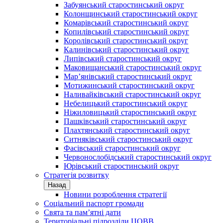
Забуянський старостинський округ
Колонщинський старостинський округ
Комарівський старостинський округ
Копилівський старостинський округ
Королівський старостинський округ
Калинівський старостинський округ
Липівський старостинський округ
Маковищанський старостинський округ
Мар’янівський старостинський округ
Мотижинський старостинський округ
Наливайківський старостинський округ
Небелицький старостинський округ
Ніжиловицький старостинський округ
Пашківський старостинський округ
Плахтянський старостинський округ
Ситняківський старостинський округ
Фасівський старостинський округ
Червонослобідський старостинський округ
Юрівський старостинський округ
Стратегія розвитку
Назад
Новини розроблення стратегії
Соціальний паспорт громади
Свята та пам’ятні дати
Територіальні підрозділи ЦОВВ