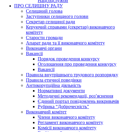
Нацсоцслужби
ПРО СЕЛИЩНУ РАДУ
Селищний голова
Заступники селищного голови
Секретар селищної ради
Керуючий справами (секретар) виконавчого
комітету
Старости громади
Апарат ради та її виконавчого комітету
Виконавчі органи
Вакансії
Порядок проведення конкурсу
Оголошення про проведення конкурсу
Вакансії
Правила внутрішнього трудового розпорядку
Правила етичної поведінки
Антикорупційна діяльність
Нормативні документи
Методичні рекомендації, роз’яснення
Єдиний портал повідомлень викривачів
Рубрика “Доброчесність”
Виконавчий комітет
Члени виконавчого комітету
Регламент виконавчого комітету
Комісії виконавчого комітету