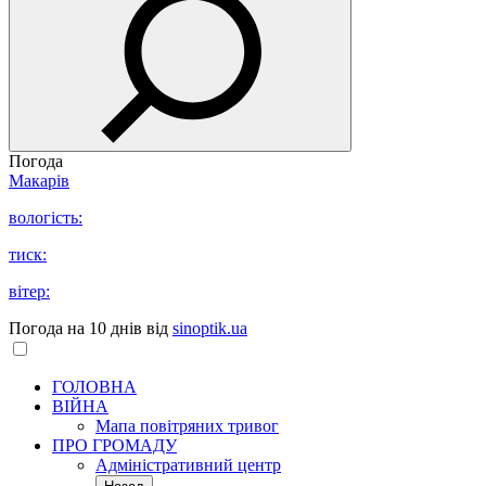
Погода
Макарів
вологість:
тиск:
вітер:
Погода на 10 днів від
sinoptik.ua
ГОЛОВНА
ВІЙНА
Мапа повітряних тривог
ПРО ГРОМАДУ
Aдміністративний центр