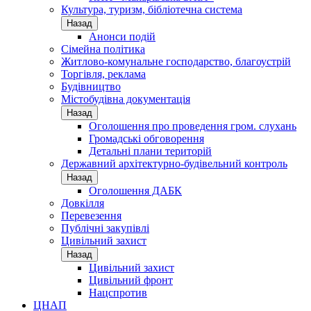
Культура, туризм, бібліотечна система
Назад
Анонси подій
Сімейна політика
Житлово-комунальне господарство, благоустрій
Торгівля, реклама
Будівництво
Містобудівна документація
Назад
Оголошення про проведення гром. слухань
Громадські обговорення
Детальні плани територій
Державний архітектурно-будівельний контроль
Назад
Оголошення ДАБК
Довкілля
Перевезення
Публічні закупівлі
Цивільний захист
Назад
Цивільний захист
Цивільний фронт
Нацспротив
ЦНАП