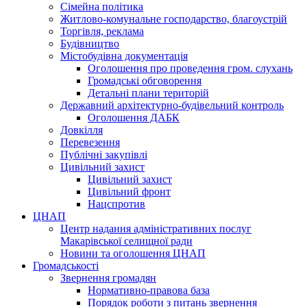
Сімейна політика
Житлово-комунальне господарство, благоустрій
Торгівля, реклама
Будівництво
Містобудівна документація
Оголошення про проведення гром. слухань
Громадські обговорення
Детальні плани територій
Державний архітектурно-будівельний контроль
Оголошення ДАБК
Довкілля
Перевезення
Публічні закупівлі
Цивільний захист
Цивільний захист
Цивільний фронт
Нацспротив
ЦНАП
Центр надання адміністративних послуг
Макарівської селищної ради
Новини та оголошення ЦНАП
Громадськості
Звернення громадян
Нормативно-правова база
Порядок роботи з питань звернення