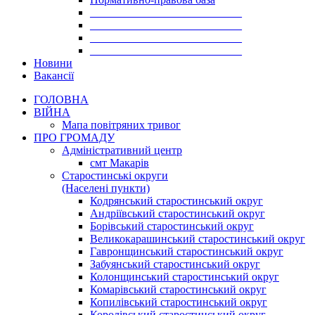
___________________________
___________________________
___________________________
___________________________
Новини
Вакансії
ГОЛОВНА
ВІЙНА
Мапа повітряних тривог
ПРО ГРОМАДУ
Aдміністративний центр
смт Макарів
Старостинські округи
(Населені пункти)
Кодрянський старостинський округ
Андріївський старостинський округ
Борівський старостинський округ
Великокарашинський старостинський округ
Гавронщинський старостинський округ
Забуянський старостинський округ
Колонщинський старостинський округ
Комарівський старостинський округ
Копилівський старостинський округ
Королівський старостинський округ