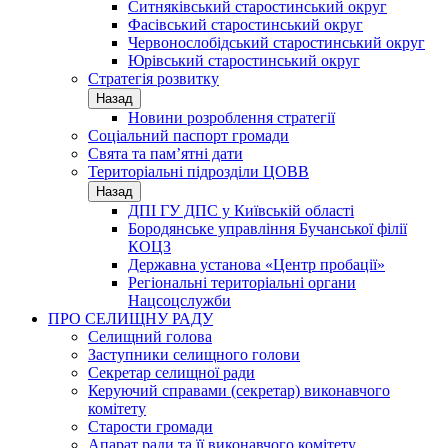
Ситняківський старостинський округ
Фасівський старостинський округ
Червонослобідський старостинський округ
Юрівський старостинський округ
Стратегія розвитку
Назад
Новини розроблення стратегії
Соціальний паспорт громади
Свята та пам’ятні дати
Територіальні підрозділи ЦОВВ
Назад
ДПІ ГУ ДПС у Київській області
Бородянське управління Бучанської філії
КОЦЗ
Державна установа «Центр пробації»
Регіональні територіальні органи
Нацсоцслужби
ПРО СЕЛИЩНУ РАДУ
Селищний голова
Заступники селищного голови
Секретар селищної ради
Керуючий справами (секретар) виконавчого
комітету
Старости громади
Апарат ради та її виконавчого комітету