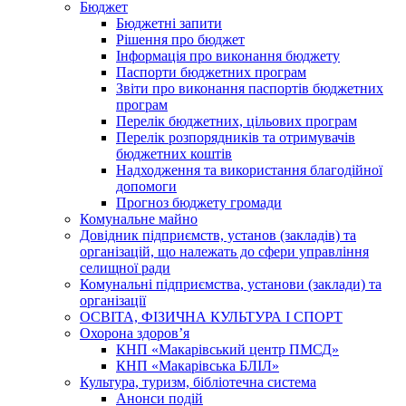
Бюджет
Бюджетні запити
Рішення про бюджет
Інформація про виконання бюджету
Паспорти бюджетних програм
Звіти про виконання паспортів бюджетних
програм
Перелік бюджетних, цільових програм
Перелік розпорядників та отримувачів
бюджетних коштів
Надходження та використання благодійної
допомоги
Прогноз бюджету громади
Комунальне майно
Довідник підприємств, установ (закладів) та
організацій, що належать до сфери управління
селищної ради
Комунальні підприємства, установи (заклади) та
організації
ОСВІТА, ФІЗИЧНА КУЛЬТУРА І СПОРТ
Охорона здоров’я
КНП «Макарівський центр ПМСД»
КНП «Макарівська БЛІЛ»
Культура, туризм, бібліотечна система
Анонси подій