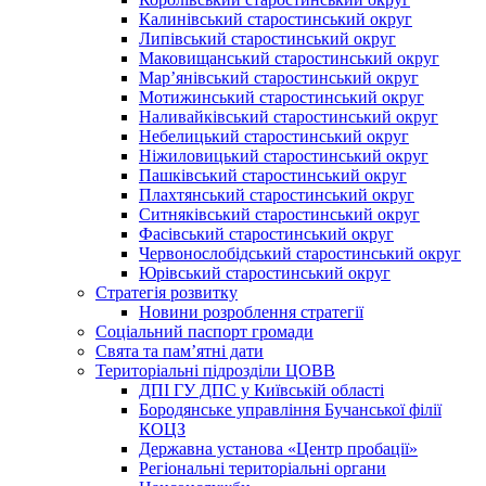
Калинівський старостинський округ
Липівський старостинський округ
Маковищанський старостинський округ
Мар’янівський старостинський округ
Мотижинський старостинський округ
Наливайківський старостинський округ
Небелицький старостинський округ
Ніжиловицький старостинський округ
Пашківський старостинський округ
Плахтянський старостинський округ
Ситняківський старостинський округ
Фасівський старостинський округ
Червонослобідський старостинський округ
Юрівський старостинський округ
Стратегія розвитку
Новини розроблення стратегії
Соціальний паспорт громади
Свята та пам’ятні дати
Територіальні підрозділи ЦОВВ
ДПІ ГУ ДПС у Київській області
Бородянське управління Бучанської філії
КОЦЗ
Державна установа «Центр пробації»
Регіональні територіальні органи