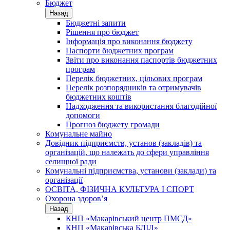
Бюджет
Назад
Бюджетні запити
Рішення про бюджет
Інформація про виконання бюджету
Паспорти бюджетних програм
Звіти про виконання паспортів бюджетних
програм
Перелік бюджетних, цільових програм
Перелік розпорядників та отримувачів
бюджетних коштів
Надходження та використання благодійної
допомоги
Прогноз бюджету громади
Комунальне майно
Довідник підприємств, установ (закладів) та
організацій, що належать до сфери управління
селищної ради
Комунальні підприємства, установи (заклади) та
організації
ОСВІТА, ФІЗИЧНА КУЛЬТУРА І СПОРТ
Охорона здоров’я
Назад
КНП «Макарівський центр ПМСД»
КНП «Макарівська БЛІЛ»