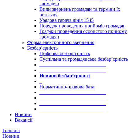
громадян
Види звернень громадян та терміни їх
розгляду
Урядова гаряча лінія 1545
Порядок проведення прийомів громадян
Графіки проведення особистого прийому
громадян
Форма електронного звернення
Безбар’єрність
Цифрова безбар’єрність
Суспільна та громадянська безбар’єрність
___________________________
___________________________
Новини безбар’єрності
_
Нормативно-правова база
___________________________
___________________________
___________________________
___________________________
Новини
Вакансії
Головна
Новини