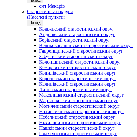
Назад
смт Макарів
Старостинські округи
(Населені пункти)
Назад
Кодрянський старостинський округ
Андріївський старостинський округ
Борівський старостинський округ
Великокарашинський старостинський округ
Гавронщинський старостинський округ
Забуянський старостинський округ
Колонщинський старостинський округ
Комарівський старостинський округ
Копилівський старостинський округ
Королівський старостинський округ
Калинівський старостинський округ
Липівський старостинський округ
Маковищанський старостинський округ
Мар’янівський старостинський округ
Мотижинський старостинський округ
Наливайківський старостинський округ
Небелицький старостинський округ
Ніжиловицький старостинський округ
Пашківський старостинський округ
Плахтянський старостинський округ