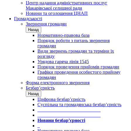
Центр надання адміністративних послуг
Макарівської селищної ради
Новини та оголошення ЦНАП
Громадськості
Звернення громадян
Назад
Нормативно-правова база
Порядок роботи з питань звернення
громадян
Види звернень громадян та терміни їх
розгляду
Урядова гаряча лінія 1545
Порядок проведення прийомів громадян
Графіки проведення особистого прийому
громадян
Форма електронного звернення
Безбар’єрність
Назад
Цифрова безбар’єрність
Суспільна та громадянська безбар’єрність
___________________________
___________________________
Новини безбар’єрності
_
Нормативно-правова база