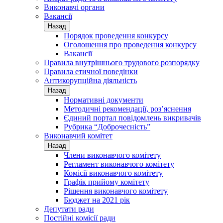
Виконавчі органи
Вакансії
Назад
Порядок проведення конкурсу
Оголошення про проведення конкурсу
Вакансії
Правила внутрішнього трудового розпорядку
Правила етичної поведінки
Антикорупційна діяльність
Назад
Нормативні документи
Методичні рекомендації, роз’яснення
Єдиний портал повідомлень викривачів
Рубрика “Доброчесність”
Виконавчий комітет
Назад
Члени виконавчого комітету
Регламент виконавчого комітету
Комісії виконавчого комітету
Графік прийому комітету
Рішення виконавчого комітету
Бюджет на 2021 рік
Депутати ради
Постійні комісії ради