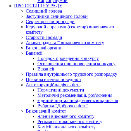
Нацсоцслужби
ПРО СЕЛИЩНУ РАДУ
Селищний голова
Заступники селищного голови
Секретар селищної ради
Керуючий справами (секретар) виконавчого
комітету
Старости громади
Апарат ради та її виконавчого комітету
Виконавчі органи
Вакансії
Порядок проведення конкурсу
Оголошення про проведення конкурсу
Вакансії
Правила внутрішнього трудового розпорядку
Правила етичної поведінки
Антикорупційна діяльність
Нормативні документи
Методичні рекомендації, роз’яснення
Єдиний портал повідомлень викривачів
Рубрика “Доброчесність”
Виконавчий комітет
Члени виконавчого комітету
Регламент виконавчого комітету
Комісії виконавчого комітету