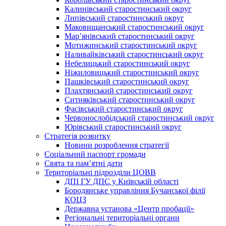
Калинівський старостинський округ
Липівський старостинський округ
Маковищанський старостинський округ
Мар’янівський старостинський округ
Мотижинський старостинський округ
Наливайківський старостинський округ
Небелицький старостинський округ
Ніжиловицький старостинський округ
Пашківський старостинський округ
Плахтянський старостинський округ
Ситняківський старостинський округ
Фасівський старостинський округ
Червонослобідський старостинський округ
Юрівський старостинський округ
Стратегія розвитку
Новини розроблення стратегії
Соціальний паспорт громади
Свята та пам’ятні дати
Територіальні підрозділи ЦОВВ
ДПІ ГУ ДПС у Київській області
Бородянське управління Бучанської філії
КОЦЗ
Державна установа «Центр пробації»
Регіональні територіальні органи