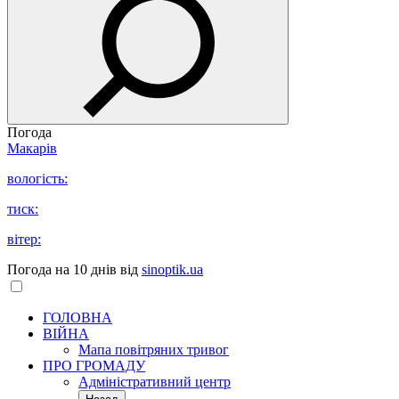
Погода
Макарів
вологість:
тиск:
вітер:
Погода на 10 днів від
sinoptik.ua
ГОЛОВНА
ВІЙНА
Мапа повітряних тривог
ПРО ГРОМАДУ
Aдміністративний центр