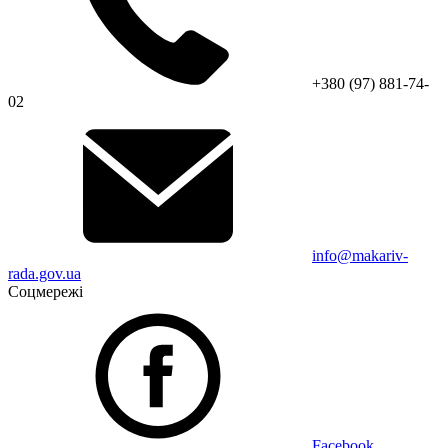
+380 (97) 881-74-
02
info@makariv-
rada.gov.ua
Соцмережі
Facebook