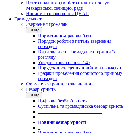
Центр надання адміністративних послуг
Макарівської селищної ради
Новини та оголошення ЦНАП
Громадськості
Звернення громадян
Назад
Нормативно-правова база
Порядок роботи з питань звернення
громадян
Види звернень громадян та терміни їх
розгляду
Урядова гаряча лінія 1545
Порядок проведення прийомів громадян
Графіки проведення особистого прийому
громадян
Форма електронного звернення
Безбар’єрність
Назад
Цифрова безбар’єрність
Суспільна та громадянська безбар’єрність
___________________________
___________________________
Новини безбар’єрності
_
Нормативно-правова база