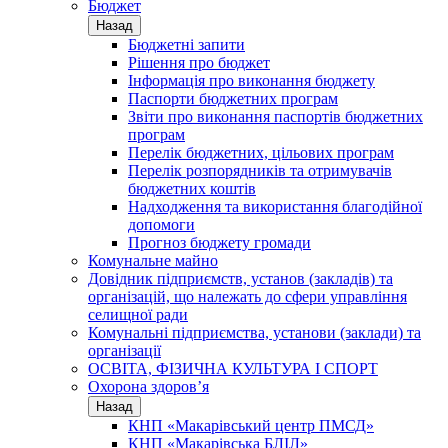
Бюджет
Назад
Бюджетні запити
Рішення про бюджет
Інформація про виконання бюджету
Паспорти бюджетних програм
Звіти про виконання паспортів бюджетних
програм
Перелік бюджетних, цільових програм
Перелік розпорядників та отримувачів
бюджетних коштів
Надходження та використання благодійної
допомоги
Прогноз бюджету громади
Комунальне майно
Довідник підприємств, установ (закладів) та
організацій, що належать до сфери управління
селищної ради
Комунальні підприємства, установи (заклади) та
організації
ОСВІТА, ФІЗИЧНА КУЛЬТУРА І СПОРТ
Охорона здоров’я
Назад
КНП «Макарівський центр ПМСД»
КНП «Макарівська БЛІЛ»