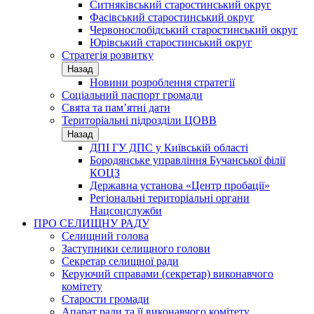
Ситняківський старостинський округ
Фасівський старостинський округ
Червонослобідський старостинський округ
Юрівський старостинський округ
Стратегія розвитку
Назад
Новини розроблення стратегії
Соціальний паспорт громади
Свята та пам’ятні дати
Територіальні підрозділи ЦОВВ
Назад
ДПІ ГУ ДПС у Київській області
Бородянське управління Бучанської філії
КОЦЗ
Державна установа «Центр пробації»
Регіональні територіальні органи
Нацсоцслужби
ПРО СЕЛИЩНУ РАДУ
Селищний голова
Заступники селищного голови
Секретар селищної ради
Керуючий справами (секретар) виконавчого
комітету
Старости громади
Апарат ради та її виконавчого комітету