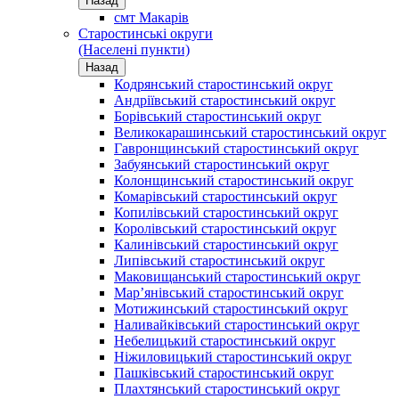
Назад
смт Макарів
Старостинські округи
(Населені пункти)
Назад
Кодрянський старостинський округ
Андріївський старостинський округ
Борівський старостинський округ
Великокарашинський старостинський округ
Гавронщинський старостинський округ
Забуянський старостинський округ
Колонщинський старостинський округ
Комарівський старостинський округ
Копилівський старостинський округ
Королівський старостинський округ
Калинівський старостинський округ
Липівський старостинський округ
Маковищанський старостинський округ
Мар’янівський старостинський округ
Мотижинський старостинський округ
Наливайківський старостинський округ
Небелицький старостинський округ
Ніжиловицький старостинський округ
Пашківський старостинський округ
Плахтянський старостинський округ