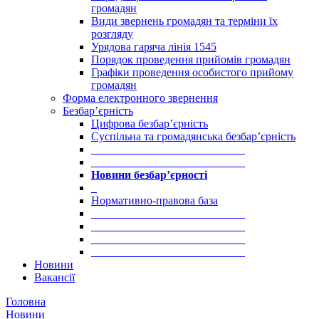
громадян
Види звернень громадян та терміни їх
розгляду
Урядова гаряча лінія 1545
Порядок проведення прийомів громадян
Графіки проведення особистого прийому
громадян
Форма електронного звернення
Безбар’єрність
Цифрова безбар’єрність
Суспільна та громадянська безбар’єрність
___________________________
___________________________
Новини безбар’єрності
_
Нормативно-правова база
___________________________
___________________________
___________________________
___________________________
Новини
Вакансії
Головна
Новини