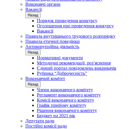
Виконавчі органи
Вакансії
Назад
Порядок проведення конкурсу
Оголошення про проведення конкурсу
Вакансії
Правила внутрішнього трудового розпорядку
Правила етичної поведінки
Антикорупційна діяльність
Назад
Нормативні документи
Методичні рекомендації, роз’яснення
Єдиний портал повідомлень викривачів
Рубрика “Доброчесність”
Виконавчий комітет
Назад
Члени виконавчого комітету
Регламент виконавчого комітету
Комісії виконавчого комітету
Графік прийому комітету
Рішення виконавчого комітету
Бюджет на 2021 рік
Депутати ради
Постійні комісії ради