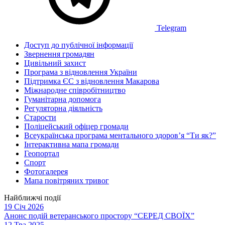
Telegram
Доступ до публічної інформації
Звернення громадян
Цивільний захист
Програма з відновлення України
Підтримка ЄС з відновлення Макарова
Міжнародне співробітництво
Гуманітарна допомога
Регуляторна діяльність
Старости
Поліцейський офіцер громади
Всеукраїнська програма ментального здоров’я “Ти як?”
Інтерактивна мапа громади
Геопортал
Спорт
Фотогалерея
Мапа повітряних тривог
Найближчі події
19 Січ 2026
Анонс подій ветеранського простору “СЕРЕД СВОЇХ”
12 Тра 2025