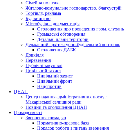
Сімейна політика
Житлово-комунальне господарство, благоустрій
Торгівля, реклама
Будівництво
Містобудівна документація
Оголошення про проведення гром. слухань
Громадські обговорення
Детальні плани територій
Державний архітектурно-будівельний контроль
Оголошення ДАБК
Довкілля
Перевезення
Публічні закупівлі
Цивільний захист
Цивільний захист
Цивільний фронт
Нацспротив
ЦНАП
Центр надання адміністративних послуг
Макарівської селищної ради
Новини та оголошення ЦНАП
Громадськості
Звернення громадян
Нормативно-правова база
Порядок роботи з питань звернення