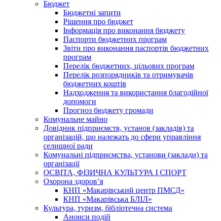
Бюджет
Бюджетні запити
Рішення про бюджет
Інформація про виконання бюджету
Паспорти бюджетних програм
Звіти про виконання паспортів бюджетних
програм
Перелік бюджетних, цільових програм
Перелік розпорядників та отримувачів
бюджетних коштів
Надходження та використання благодійної
допомоги
Прогноз бюджету громади
Комунальне майно
Довідник підприємств, установ (закладів) та
організацій, що належать до сфери управління
селищної ради
Комунальні підприємства, установи (заклади) та
організації
ОСВІТА, ФІЗИЧНА КУЛЬТУРА І СПОРТ
Охорона здоров’я
КНП «Макарівський центр ПМСД»
КНП «Макарівська БЛІЛ»
Культура, туризм, бібліотечна система
Анонси подій