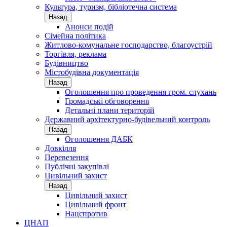
Культура, туризм, бібліотечна система
Назад
Анонси подій
Сімейна політика
Житлово-комунальне господарство, благоустрій
Торгівля, реклама
Будівництво
Містобудівна документація
Назад
Оголошення про проведення гром. слухань
Громадські обговорення
Детальні плани територій
Державний архітектурно-будівельний контроль
Назад
Оголошення ДАБК
Довкілля
Перевезення
Публічні закупівлі
Цивільний захист
Назад
Цивільний захист
Цивільний фронт
Нацспротив
ЦНАП