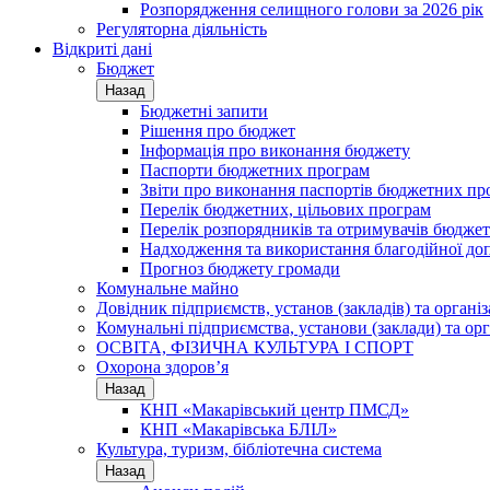
Розпорядження селищного голови за 2026 рік
Регуляторна діяльність
Відкриті дані
Бюджет
Назад
Бюджетні запити
Рішення про бюджет
Інформація про виконання бюджету
Паспорти бюджетних програм
Звіти про виконання паспортів бюджетних пр
Перелік бюджетних, цільових програм
Перелік розпорядників та отримувачів бюдже
Надходження та використання благодійної до
Прогноз бюджету громади
Комунальне майно
Довідник підприємств, установ (закладів) та органі
Комунальні підприємства, установи (заклади) та орг
ОСВІТА, ФІЗИЧНА КУЛЬТУРА І СПОРТ
Охорона здоров’я
Назад
КНП «Макарівський центр ПМСД»
КНП «Макарівська БЛІЛ»
Культура, туризм, бібліотечна система
Назад