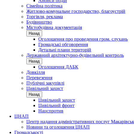
Анонси подій
Сімейна політика
Житлово-комунальне господарство, благоустрій
Торгівля, реклама
Будівництво
Містобудівна документація
Назад
Оголошення про проведення гром. слухань
Громадські обговорення
Детальні плани територій
Державний архітектурно-будівельний контроль
Назад
Оголошення ДАБК
Довкілля
Перевезення
Публічні закупівлі
Цивільний захист
Назад
Цивільний захист
Цивільний фронт
Нацспротив
ЦНАП
Центр надання адміністративних послуг Макарівськ
Новини та оголошення ЦНАП
Громадськості