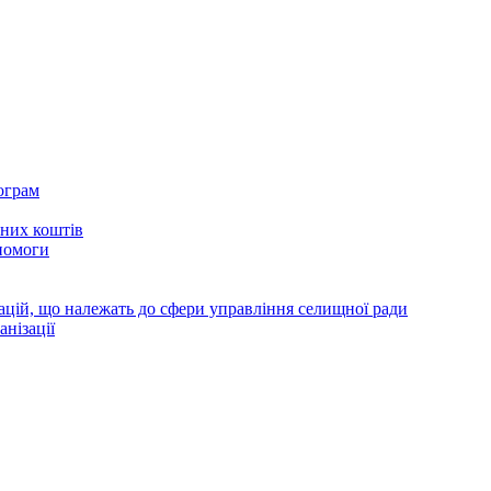
ограм
тних коштів
помоги
зацій, що належать до сфери управління селищної ради
анізації