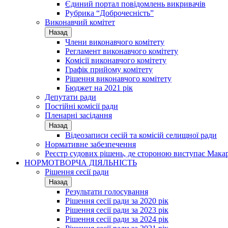
Єдиний портал повідомлень викривачів
Рубрика “Доброчесність”
Виконавчий комітет
Назад
Члени виконавчого комітету
Регламент виконавчого комітету
Комісії виконавчого комітету
Графік прийому комітету
Рішення виконавчого комітету
Бюджет на 2021 рік
Депутати ради
Постійні комісії ради
Пленарні засідання
Назад
Відеозаписи сесій та комісій селищної ради
Нормативне забезпечення
Реєстр судових рішень, де стороною виступає Мака
НОРМОТВОРЧА ДІЯЛЬНІСТЬ
Рішення сесії ради
Назад
Результати голосування
Рішення сесії ради за 2020 рік
Рішення сесії ради за 2023 рік
Рішення сесії ради за 2024 рік