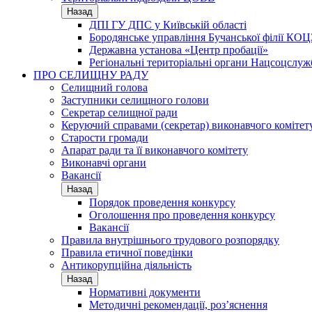
Назад
ДПІ ГУ ДПС у Київській області
Бородянське управління Бучанської філії КОЦ
Державна установа «Центр пробації»
Регіональні територіальні органи Нацсоцслу
ПРО СЕЛИЩНУ РАДУ
Селищний голова
Заступники селищного голови
Секретар селищної ради
Керуючий справами (секретар) виконавчого комітет
Старости громади
Апарат ради та її виконавчого комітету
Виконавчі органи
Вакансії
Назад
Порядок проведення конкурсу
Оголошення про проведення конкурсу
Вакансії
Правила внутрішнього трудового розпорядку
Правила етичної поведінки
Антикорупційна діяльність
Назад
Нормативні документи
Методичні рекомендації, роз’яснення