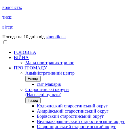
вологість:
тиск:
вітер:
Погода на 10 днів від
sinoptik.ua
ГОЛОВНА
ВІЙНА
Мапа повітряних тривог
ПРО ГРОМАДУ
Aдміністративний центр
Назад
смт Макарів
Старостинські округи
(Населені пункти)
Назад
Кодрянський старостинський округ
Андріївський старостинський округ
Борівський старостинський округ
Великокарашинський старостинський округ
Гавронщинський старостинський округ