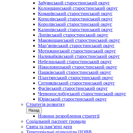
Забуянський старостинський округ
Колонщинський старостинський округ
Комарівський старостинський округ
Копилівський старостинський округ
Королівський старостинський округ
Калинівський старостинський округ
Липівський старостинський округ
Маковищанський старостинський округ
Мар’янівський старостинський округ
Мотижинський старостинський округ
Наливайківський старостинський округ
Небелицький старостинський округ
Ніжиловицький старостинський округ
Пашківський старостинський округ
Плахтянський старостинський округ
Ситняківський старостинський округ
Фасівський старостинський округ
Червонослобідський старостинський округ
Юрівський старостинський округ
Стратегія розвитку
Назад
Новини розроблення стратегії
Соціальний паспорт громади
Свята та пам’ятні дати
Територіальні підрозділи ЦОВВ