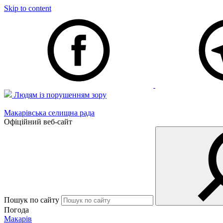
Skip to content
Людям із порушенням зору
Макарівська селищна рада
Офіційний веб-сайт
Пошук по сайту
Погода
Макарів