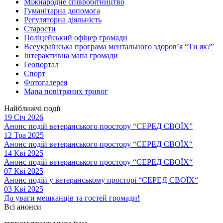
Міжнародне співробітництво
Гуманітарна допомога
Регуляторна діяльність
Старости
Поліцейський офіцер громади
Всеукраїнська програма ментального здоров’я “Ти як?”
Інтерактивна мапа громади
Геопортал
Спорт
Фотогалерея
Мапа повітряних тривог
Найближчі події
19 Січ 2026
Анонс подій ветеранського простору “СЕРЕД СВОЇХ”
12 Тра 2025
Анонс подій ветеранського простору “СЕРЕД СВОЇХ“
14 Кві 2025
Анонс подій ветеранського простору “СЕРЕД СВОЇХ“
07 Кві 2025
Анонс подій у ветеранському просторі “СЕРЕД СВОЇХ“
03 Кві 2025
До уваги мешканців та гостей громади!
Всі анонси