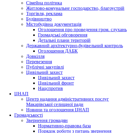
Сімейна політика
Житлово-комунальне господарство, благоустрій
Торгівля, реклама
Будівництво
Містобудівна документація
Оголошення про проведення гром. слухань
Громадські обговорення
Детальні плани територій
Державний архітектурно-будівельний контроль
Оголошення ДАБК
Довкілля
Перевезення
Публічні закупівлі
Цивільний захист
Цивільний захист
Цивільний фронт
Нацспротив
ЦНАП
Центр надання адміністративних послуг
Макарівської селищної ради
Новини та оголошення ЦНАП
Громадськості
Звернення громадян
Нормативно-правова база
Порядок роботи з питань звернення