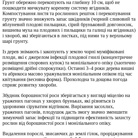
Грунт обережно перекопують на глибину 10 см, щоб не
пошкодити мичкувату кореневу систему ягідників.
Компостування листя та рослинних решток і перекопування
грунту значно знижують запас шкідників (чорний сливовий та
яблуневий плодові пильщики, сірий бруньковий довгоносик,
вишнева муха на плодових і пильщики та галиці на ягідниках)
і хвороб, які зберігаються в листках, під ними та у верхньому
шарі грунту.
Із дерев знімають і закопують у землю чорні муміфіковані
плоди, які є джерелом інфекції плодової гнилі (концентричне
розміщення спорових купок) та моніліального опіку (хаотично
розміщені дрібні спорокупки). Останні 3–4 роки дерева вишні
та абрикоса масово уражувалися моніліальним опіком під час
квітування (весняна форма). Прохолодна та дощова погода
сприяє розвитку хвороби.
Збудник борошнистої роси зберігається у вигляді міцелію на
уражених пагонах у хворих бруньках, які різняться із
здоровими сіруватим відтінком. Вирізання засохлих,
уражених пагонів, плодушок дасть змогу значно зменшити
зимуючий запас інфекції та підвищити ефективність захисту
рослин від борошнистої роси і моніліального опіку.
Видалення порослі, звисаючих до землі гілок, проріджування