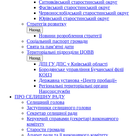
Ситняківський старостинський округ
Фасівський старостинський округ
Червонослобідський старостинський округ
Юрівський старостинський округ
Стратегія розвитку
Назад
Новини розроблення стратегії
Соціальний паспорт громади
Свята та пам’ятні дати
Територіальні підрозділи ЦОВВ
Назад
ДПІ ГУ ДПС у Київській області
Бородянське управління Бучанської філії
КОЦЗ
Державна установа «Центр пробації»
Регіональні територіальні органи
Нацсоцслужби
ПРО СЕЛИЩНУ РАДУ
Селищний голова
Заступники селищного голови
Секретар селищної ради
Керуючий справами (секретар) виконавчого
комітету
Старости громади
Апарат ради та її виконавчого комітету