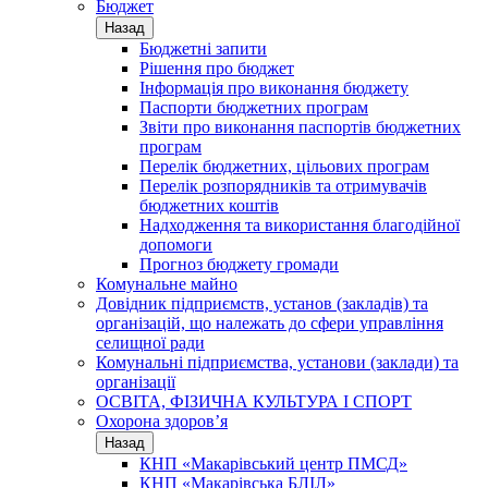
Бюджет
Назад
Бюджетні запити
Рішення про бюджет
Інформація про виконання бюджету
Паспорти бюджетних програм
Звіти про виконання паспортів бюджетних
програм
Перелік бюджетних, цільових програм
Перелік розпорядників та отримувачів
бюджетних коштів
Надходження та використання благодійної
допомоги
Прогноз бюджету громади
Комунальне майно
Довідник підприємств, установ (закладів) та
організацій, що належать до сфери управління
селищної ради
Комунальні підприємства, установи (заклади) та
організації
ОСВІТА, ФІЗИЧНА КУЛЬТУРА І СПОРТ
Охорона здоров’я
Назад
КНП «Макарівський центр ПМСД»
КНП «Макарівська БЛІЛ»