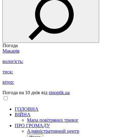
Погода
Макарів
вологість:
тиск:
вітер:
Погода на 10 днів від
sinoptik.ua
ГОЛОВНА
ВІЙНА
Мапа повітряних тривог
ПРО ГРОМАДУ
Aдміністративний центр