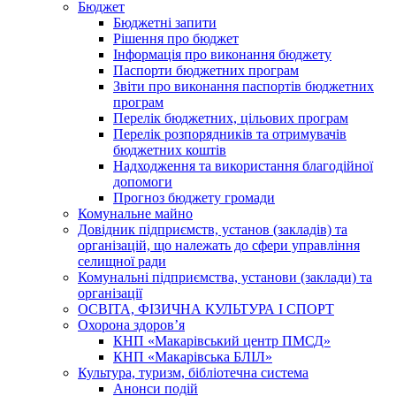
Бюджет
Бюджетні запити
Рішення про бюджет
Інформація про виконання бюджету
Паспорти бюджетних програм
Звіти про виконання паспортів бюджетних
програм
Перелік бюджетних, цільових програм
Перелік розпорядників та отримувачів
бюджетних коштів
Надходження та використання благодійної
допомоги
Прогноз бюджету громади
Комунальне майно
Довідник підприємств, установ (закладів) та
організацій, що належать до сфери управління
селищної ради
Комунальні підприємства, установи (заклади) та
організації
ОСВІТА, ФІЗИЧНА КУЛЬТУРА І СПОРТ
Охорона здоров’я
КНП «Макарівський центр ПМСД»
КНП «Макарівська БЛІЛ»
Культура, туризм, бібліотечна система
Анонси подій