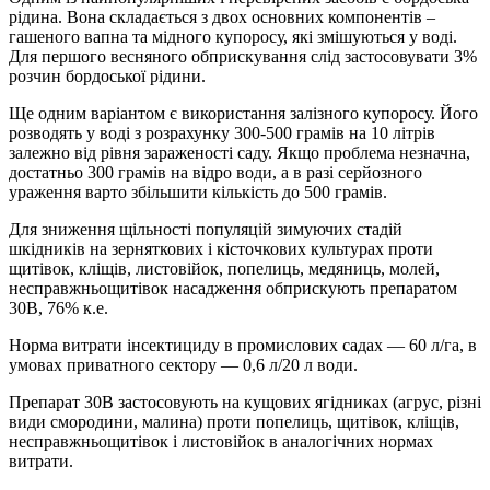
рідина. Вона складається з двох основних компонентів –
гашеного вапна та мідного купоросу, які змішуються у воді.
Для першого весняного обприскування слід застосовувати 3%
розчин бордоської рідини.
Ще одним варіантом є використання залізного купоросу. Його
розводять у воді з розрахунку 300-500 грамів на 10 літрів
залежно від рівня зараженості саду. Якщо проблема незначна,
достатньо 300 грамів на відро води, а в разі серйозного
ураження варто збільшити кількість до 500 грамів.
Для зниження щільності популяцій зимуючих стадій
шкідників на зерняткових і кісточкових культурах проти
щитівок, кліщів, листовійок, попелиць, медяниць, молей,
несправжньощитівок насадження обприскують препаратом
30В, 76% к.е.
Норма витрати інсектициду в промислових садах — 60 л/га, в
умовах приватного сектору — 0,6 л/20 л води.
Препарат 30В застосовують на кущових ягідниках (агрус, різні
види смородини, малина) проти попелиць, щитівок, кліщів,
несправжньощитівок і листовійок в аналогічних нормах
витрати.