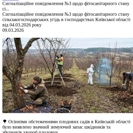
Сигналізаційне повідомлення №3 щодо фітосанітарного стану
сі...
Сигналізаційне повідомлення №3 щодо фітосанітарного стану
сільськогосподарських угідь в господарствах Київської області
від 04.03.2026 року
09.03.2026
🌳 Осінніми обстеженнями плодових садів в Київській області
було виявлено значний зимуючий запас шкідників та
збудників хвороб плодових.