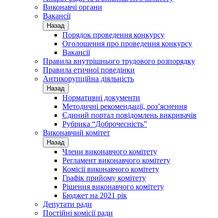
Виконавчі органи
Вакансії
Назад
Порядок проведення конкурсу
Оголошення про проведення конкурсу
Вакансії
Правила внутрішнього трудового розпорядку
Правила етичної поведінки
Антикорупційна діяльність
Назад
Нормативні документи
Методичні рекомендації, роз’яснення
Єдиний портал повідомлень викривачів
Рубрика “Доброчесність”
Виконавчий комітет
Назад
Члени виконавчого комітету
Регламент виконавчого комітету
Комісії виконавчого комітету
Графік прийому комітету
Рішення виконавчого комітету
Бюджет на 2021 рік
Депутати ради
Постійні комісії ради