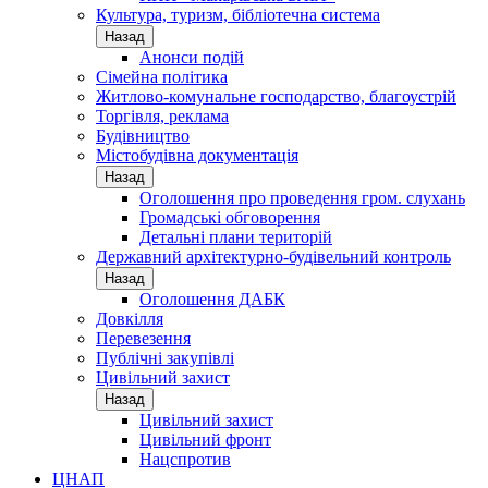
Культура, туризм, бібліотечна система
Назад
Анонси подій
Сімейна політика
Житлово-комунальне господарство, благоустрій
Торгівля, реклама
Будівництво
Містобудівна документація
Назад
Оголошення про проведення гром. слухань
Громадські обговорення
Детальні плани територій
Державний архітектурно-будівельний контроль
Назад
Оголошення ДАБК
Довкілля
Перевезення
Публічні закупівлі
Цивільний захист
Назад
Цивільний захист
Цивільний фронт
Нацспротив
ЦНАП