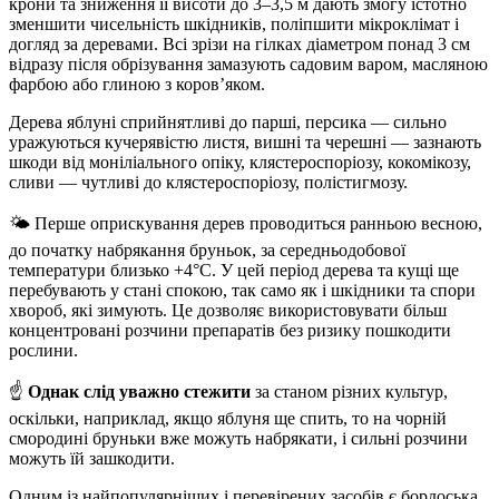
крони та зниження її висоти до 3–3,5 м дають змогу істотно
зменшити чисельність шкідників, поліпшити мікроклімат і
догляд за деревами. Всі зрізи на гілках діаметром понад 3 см
відразу після обрізування замазують садовим варом, масляною
фарбою або глиною з коров’яком.
Дерева яблуні сприйнятливі до парші, персика — сильно
уражуються кучерявістю листя, вишні та черешні — зазнають
шкоди від моніліального опіку, клястероспоріозу, кокомікозу,
сливи — чутливі до клястероспоріозу, полістигмозу.
🌤 Перше оприскування дерев проводиться ранньою весною,
до початку набрякання бруньок, за середньодобової
температури близько +4°C. У цей період дерева та кущі ще
перебувають у стані спокою, так само як і шкідники та спори
хвороб, які зимують. Це дозволяє використовувати більш
концентровані розчини препаратів без ризику пошкодити
рослини.
☝️
Однак слід уважно стежити
за станом різних культур,
оскільки, наприклад, якщо яблуня ще спить, то на чорній
смородині бруньки вже можуть набрякати, і сильні розчини
можуть їй зашкодити.
Одним із найпопулярніших і перевірених засобів є бордоська