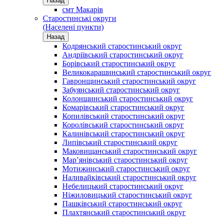
Назад
смт Макарів
Старостинські округи
(Населені пункти)
Назад
Кодрянський старостинський округ
Андріївський старостинський округ
Борівський старостинський округ
Великокарашинський старостинський округ
Гавронщинський старостинський округ
Забуянський старостинський округ
Колонщинський старостинський округ
Комарівський старостинський округ
Копилівський старостинський округ
Королівський старостинський округ
Калинівський старостинський округ
Липівський старостинський округ
Маковищанський старостинський округ
Мар’янівський старостинський округ
Мотижинський старостинський округ
Наливайківський старостинський округ
Небелицький старостинський округ
Ніжиловицький старостинський округ
Пашківський старостинський округ
Плахтянський старостинський округ