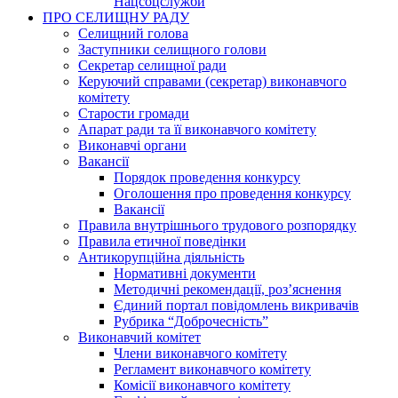
Нацсоцслужби
ПРО СЕЛИЩНУ РАДУ
Селищний голова
Заступники селищного голови
Секретар селищної ради
Керуючий справами (секретар) виконавчого
комітету
Старости громади
Апарат ради та її виконавчого комітету
Виконавчі органи
Вакансії
Порядок проведення конкурсу
Оголошення про проведення конкурсу
Вакансії
Правила внутрішнього трудового розпорядку
Правила етичної поведінки
Антикорупційна діяльність
Нормативні документи
Методичні рекомендації, роз’яснення
Єдиний портал повідомлень викривачів
Рубрика “Доброчесність”
Виконавчий комітет
Члени виконавчого комітету
Регламент виконавчого комітету
Комісії виконавчого комітету