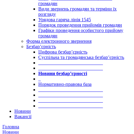
громадян
Види звернень громадян та терміни їх
розгляду
Урядова гаряча лінія 1545
Порядок проведення прийомів громадян
Графіки проведення особистого прийому
громадян
Форма електронного звернення
Безбар’єрність
Цифрова безбар’єрність
Суспільна та громадянська безбар’єрність
___________________________
___________________________
Новини безбар’єрності
_
Нормативно-правова база
___________________________
___________________________
___________________________
___________________________
Новини
Вакансії
Головна
Новини