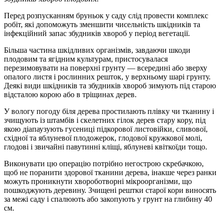
Перед розпусканням бруньок у саду слід провести комплекс
робіт, які допоможуть зменшити чисельність шкідників та
інфекційний запас збудників хвороб у період вегетації.
Більша частина шкідливих організмів, завдаючи шкоди
плодовим та ягідним культурам, пристосувалася
перезимовувати на поверхні грунту — всередині або зверху
опалого листя і рослинних решток, у верхньому шарі грунту.
Деякі види шкідників та збудників хвороб зимують під старою
відсталою корою або в тріщинах дерев.
У вологу погоду біля дерева простилають плівку чи тканину і
зчищують із штамбів і скелетних гілок дерев стару кору, під
якою діапаузують гусениці підкорової листовійки, сливової,
східної та яблуневої плодожерок, глодової кружкової молі,
глодові і звичайні павутинні кліщі, яблуневі квіткоїди тощо.
Виконувати цю операцію потрібно негострою скребачкою,
щоб не поранити здорової тканини дерева, інакше через ранки
можуть проникнути хвороботворні мікроорганізми, що
пошкоджують деревину. Зчищені рештки старої кори виносять
за межі саду і спалюють або закопують у грунт на глибину 40
см.