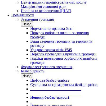
Центр надання адміністративних послуг
Макарівської селищної ради
Новини та оголошення ЦНАП
Громадськості
Звернення громадян
Назад
Нормативно-правова база
Порядок роботи з питань звернення
громадян
Види звернень громадян та терміни їх
розгляду
Урядова гаряча лінія 1545
Порядок проведення прийомів громадян
Графіки проведення особистого прийому
громадян
Форма електронного звернення
Безбар’єрність
Назад
Цифрова безбар’єрність
Суспільна та громадянська безбар’єрність
___________________________
___________________________
Новини безбар’єрності
_
Нормативно-правова база