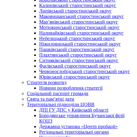
Калинівський старостинський округ
Липівський старостинський округ
Маковищанський старостинський округ
Мар’янівський старостинський округ
Мотижинський старостинський округ
Наливайківський старостинський округ
Небелицький старостинський округ
Ніжиловицький старостинський округ
Пашківський старостинський округ
Плахтянський старостинський округ
Ситняківський старостинський округ
Фасівський старостинський округ
Червонослобідський старостинський округ
Юрівський старостинський округ
Стратегія розвитку
Новини розроблення стратегії
Соціальний паспорт громади
Свята та пам’ятні дати
Територіальні підрозділи ЦОВВ
ДПІ ГУ ДПС у Київській області
Бородянське управління Бучанської філії
КОЦЗ
Державна установа «Центр пробації»
Регіональні територіальні органи