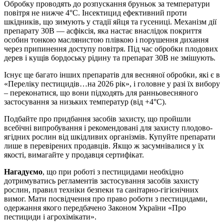
Обробку проводять до розпускання бруньок за температури
повітря не нижче 4°С. Інсектицид ефективний проти
шкідників, що зимують у стадії яйця та гусениці. Механізм дії
препарату 30В — асфіксія, яка настає внаслідок покриття
особин тонкою маслянистою плівкою і порушення дихання
через припинення доступу повітря. Під час обробки плодових
дерев і кущів бордоську рідину та препарат 30В не змішують.
Існує ще багато інших препаратів для весняної обробки, які є в
«Переліку пестицидів…на 2026 рік», і головне у разі їх вибору
– переконатися, що вони підходять для ранньовесняного
застосування за низьких температур (від +4°C).
Подбайте про придбання засобів захисту, що пройшли
всебічні випробування і рекомендовані для захисту плодово-
ягідних рослин від шкідливих організмів. Купуйте препарати
лише в перевірених продавців. Якщо ж засумнівалися у їх
якості, вимагайте у продавця сертифікат.
Нагадуємо
, що при роботі з пестицидами необхідно
дотримуватись регламентів застосування засобів захисту
рослин, правил техніки безпеки та санітарно-гігієнічних
вимог. Мати посвідчення про право роботи з пестицидами,
одержання якого передбачено Законом України «Про
пестициди і агрохімікати».