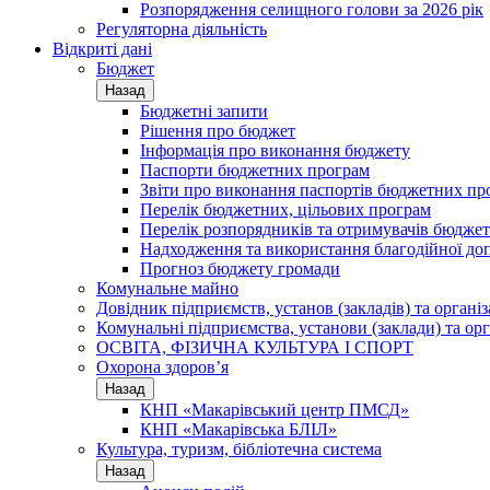
Розпорядження селищного голови за 2026 рік
Регуляторна діяльність
Відкриті дані
Бюджет
Назад
Бюджетні запити
Рішення про бюджет
Інформація про виконання бюджету
Паспорти бюджетних програм
Звіти про виконання паспортів бюджетних пр
Перелік бюджетних, цільових програм
Перелік розпорядників та отримувачів бюдже
Надходження та використання благодійної до
Прогноз бюджету громади
Комунальне майно
Довідник підприємств, установ (закладів) та органі
Комунальні підприємства, установи (заклади) та орг
ОСВІТА, ФІЗИЧНА КУЛЬТУРА І СПОРТ
Охорона здоров’я
Назад
КНП «Макарівський центр ПМСД»
КНП «Макарівська БЛІЛ»
Культура, туризм, бібліотечна система
Назад