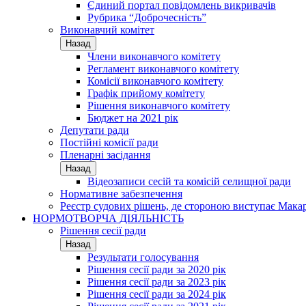
Єдиний портал повідомлень викривачів
Рубрика “Доброчесність”
Виконавчий комітет
Назад
Члени виконавчого комітету
Регламент виконавчого комітету
Комісії виконавчого комітету
Графік прийому комітету
Рішення виконавчого комітету
Бюджет на 2021 рік
Депутати ради
Постійні комісії ради
Пленарні засідання
Назад
Відеозаписи сесій та комісій селищної ради
Нормативне забезпечення
Реєстр судових рішень, де стороною виступає Мака
НОРМОТВОРЧА ДІЯЛЬНІСТЬ
Рішення сесії ради
Назад
Результати голосування
Рішення сесії ради за 2020 рік
Рішення сесії ради за 2023 рік
Рішення сесії ради за 2024 рік