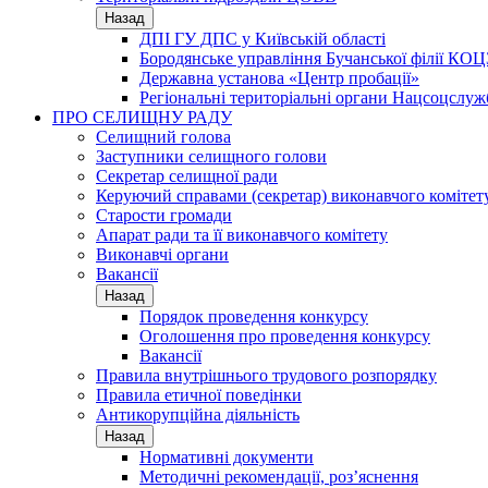
Назад
ДПІ ГУ ДПС у Київській області
Бородянське управління Бучанської філії КОЦ
Державна установа «Центр пробації»
Регіональні територіальні органи Нацсоцслу
ПРО СЕЛИЩНУ РАДУ
Селищний голова
Заступники селищного голови
Секретар селищної ради
Керуючий справами (секретар) виконавчого комітет
Старости громади
Апарат ради та її виконавчого комітету
Виконавчі органи
Вакансії
Назад
Порядок проведення конкурсу
Оголошення про проведення конкурсу
Вакансії
Правила внутрішнього трудового розпорядку
Правила етичної поведінки
Антикорупційна діяльність
Назад
Нормативні документи
Методичні рекомендації, роз’яснення