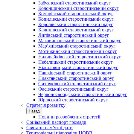
Забуянський старостинський округ
Колонщинський старостинський округ
Комарівський старостинський округ
Копилівський старостинський округ
Королівський старостинський округ
Калинівський старостинський округ
Липівський старостинський округ
Маковищанський старостинський округ
Мар’янівський старостинський округ
Мотижинський старостинський округ
Наливайківський старостинський округ
Небелицький старостинський округ
Ніжиловицький старостинський округ
Пашківський старостинський округ
Плахтянський старостинський округ
Ситняківський старостинський округ
Фасівський старостинський округ
Червонослобідський старостинський округ
Юрівський старостинський округ
Стратегія розвитку
Назад
Новини розроблення стратегії
Соціальний паспорт громади
Свята та пам’ятні дати
Територіальні підрозділи ЦОВВ