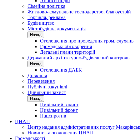
Анонси подій
Сімейна політика
Житлово-комунальне господарство, благоустрій
Торгівля, реклама
Будівництво
Містобудівна документація
Назад
Оголошення про проведення гром. слухань
Громадські обговорення
Детальні плани територій
Державний архітектурно-будівельний контроль
Назад
Оголошення ДАБК
Довкілля
Перевезення
Публічні закупівлі
Цивільний захист
Назад
Цивільний захист
Цивільний фронт
Нацспротив
ЦНАП
Центр надання адміністративних послуг Макарівськ
Новини та оголошення ЦНАП
Громадськості