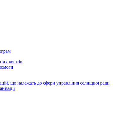
ограм
тних коштів
помоги
зацій, що належать до сфери управління селищної ради
анізації