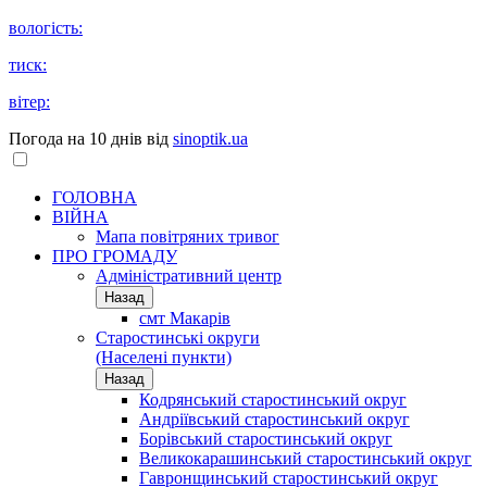
вологість:
тиск:
вітер:
Погода на 10 днів від
sinoptik.ua
ГОЛОВНА
ВІЙНА
Мапа повітряних тривог
ПРО ГРОМАДУ
Aдміністративний центр
Назад
смт Макарів
Старостинські округи
(Населені пункти)
Назад
Кодрянський старостинський округ
Андріївський старостинський округ
Борівський старостинський округ
Великокарашинський старостинський округ
Гавронщинський старостинський округ