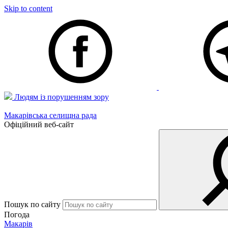
Skip to content
Людям із порушенням зору
Макарівська селищна рада
Офіційний веб-сайт
Пошук по сайту
Погода
Макарів