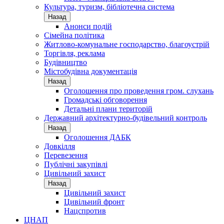
Культура, туризм, бібліотечна система
Назад
Анонси подій
Сімейна політика
Житлово-комунальне господарство, благоустрій
Торгівля, реклама
Будівництво
Містобудівна документація
Назад
Оголошення про проведення гром. слухань
Громадські обговорення
Детальні плани територій
Державний архітектурно-будівельний контроль
Назад
Оголошення ДАБК
Довкілля
Перевезення
Публічні закупівлі
Цивільний захист
Назад
Цивільний захист
Цивільний фронт
Нацспротив
ЦНАП