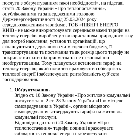
послуги з обґрунтуванням такої необхідності», на підставі
статті 20 Закону України «Про теплопостачання»,
опублікованими та затвердженими головою
Держенергоефективності від 25.03.2024 року
середньозваженими тарифами, ТОВ «ПІВНІЧ ЕНЕРГО
КИЇВ» не може використовувати середньозважені тарифи на
теплову енергію, вироблену з використанням природного газу,
для потреб населення, установ та організацій, що
фінансуються з державного чи місцевого бюджету, її
транспортування та постачання та як розмір цього тарифу не
покриває витрати підприємства та не є економічно
необґрунтованим. Тому планується встановити тариф на
теплову енергію, який повинен враховувати собівартість
теплової енергії і забезпечувати рентабельність суб’єкта
господарювання.
Обґрунтування.
Згідно ст. 10 Закону України «Про житлово-комунальні
послуги» та п. 2 ст. 28 Закону України «Про місцеве
самоврядування в Україні», органи місцевого
самоврядування затверджують тарифи на житлово-
комунальні послуги.
Відповідно до статті 20 Закону України «Про
теплопостачання» тарифи повинні враховувати
собівартість теплової енергії і забезпечувати