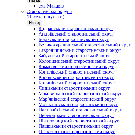
Назад
смт Макарів
Старостинські округи
(Населені пункти)
Назад
Кодрянський старостинський округ
Андріївський старостинський округ
Борівський старостинський округ
Великокарашинський старостинський округ
Гавронщинський старостинський округ
Забуянський старостинський округ
Колонщинський старостинський округ
Комарівський старостинський округ
Копилівський старостинський округ
Королівський старостинський округ
Калинівський старостинський округ
Липівський старостинський округ
Маковищанський старостинський округ
Мар’янівський старостинський округ
Мотижинський старостинський округ
Наливайківський старостинський округ
Небелицький старостинський округ
Ніжиловицький старостинський округ
Пашківський старостинський округ
Плахтянський старостинський округ