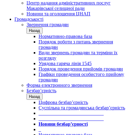
Центр надання адміністративних послуг
Макарівської селищної ради
Новини та оголошення ЦНАП
Громадськості
Звернення громадян
Назад
Нормативно-правова база
Порядок роботи з питань звернення
громадян
Види звернень громадян та терміни їх
розгляду
Урядова гаряча лінія 1545
Порядок проведення прийомів громадян
Графіки проведення особистого прийому
громадян
Форма електронного звернення
Безбар’єрність
Назад
Цифрова безбар’єрність
Суспільна та громадянська безбар’єрність
___________________________
___________________________
Новини безбар’єрності
_
Нормативно-правова база