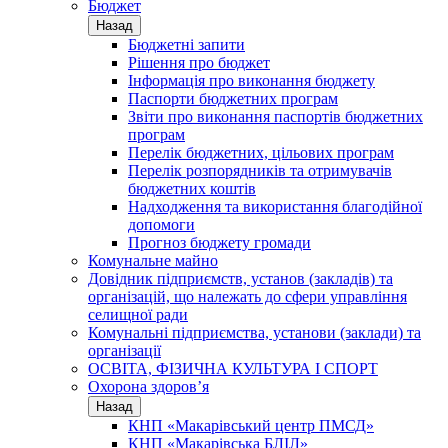
Бюджет
Назад
Бюджетні запити
Рішення про бюджет
Інформація про виконання бюджету
Паспорти бюджетних програм
Звіти про виконання паспортів бюджетних
програм
Перелік бюджетних, цільових програм
Перелік розпорядників та отримувачів
бюджетних коштів
Надходження та використання благодійної
допомоги
Прогноз бюджету громади
Комунальне майно
Довідник підприємств, установ (закладів) та
організацій, що належать до сфери управління
селищної ради
Комунальні підприємства, установи (заклади) та
організації
ОСВІТА, ФІЗИЧНА КУЛЬТУРА І СПОРТ
Охорона здоров’я
Назад
КНП «Макарівський центр ПМСД»
КНП «Макарівська БЛІЛ»