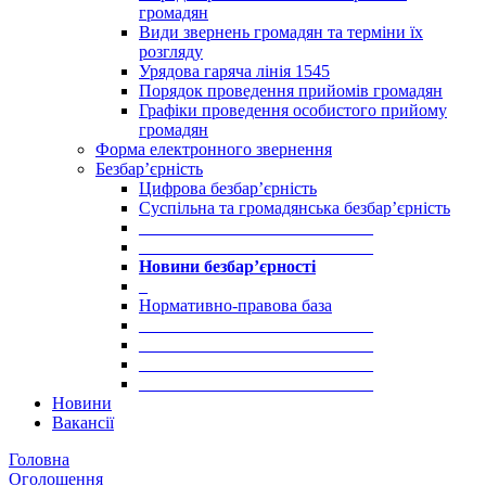
громадян
Види звернень громадян та терміни їх
розгляду
Урядова гаряча лінія 1545
Порядок проведення прийомів громадян
Графіки проведення особистого прийому
громадян
Форма електронного звернення
Безбар’єрність
Цифрова безбар’єрність
Суспільна та громадянська безбар’єрність
___________________________
___________________________
Новини безбар’єрності
_
Нормативно-правова база
___________________________
___________________________
___________________________
___________________________
Новини
Вакансії
Головна
Оголошення