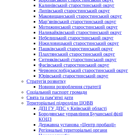
Калинівський старостинський округ
Липівський старостинський округ
Маковищанський старостинський округ
Мар’янівський старостинський округ
Мотижинський старостинський округ
Наливайківський старостинський округ
Небелицький старостинський округ
Ніжиловицький старостинський округ
Пашківський старостинський округ
Плахтянський старостинський округ
Ситняківський старостинський округ
Фасівський старостинський округ
Червонослобідський старостинський округ
Юрівський старостинський округ
Стратегія розвитку
Новини розроблення стратегії
Соціальний паспорт громади
Свята та пам’ятні дати
Територіальні підрозділи ЦОВВ
ДПІ ГУ ДПС у Київській області
Бородянське управління Бучанської філії
КОЦЗ
Державна установа «Центр пробації»
Регіональні територіальні органи