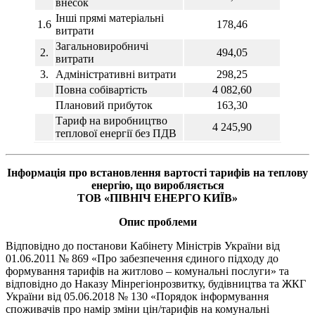
внесок
Інші прямі матеріальні
1.6
178,46
витрати
Загальновиробничі
2.
494,05
витрати
3.
Адміністративні витрати
298,25
Повна собівартість
4 082,60
Плановий прибуток
163,30
Тариф на виробництво
4 245,90
теплової енергії без ПДВ
Інформація про встановлення вартості тарифів на теплову
енергію, що виробляється
ТОВ «ПІВНІЧ ЕНЕРГО КИЇВ»
Опис проблеми
Відповідно до постанови Кабінету Міністрів України від
01.06.2011 № 869 «Про забезпечення єдиного підходу до
формування тарифів на житлово – комунальні послуги» та
відповідно до Наказу Мінрегіонрозвитку, будівництва та ЖКГ
України від 05.06.2018 № 130 «Порядок інформування
споживачів про намір зміни цін/тарифів на комунальні