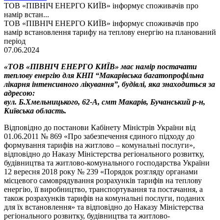
ТОВ «ПІВНІЧ ЕНЕРГО КИЇВ» інформує споживачів про
намір встан...
ТОВ «ПІВНІЧ ЕНЕРГО КИЇВ» інформує споживачів про
намір встановлення тарифу на теплову енергію на планований
період
07.06.2024
«ТОВ «ПІВНІЧ ЕНЕРГО КИЇВ» має намір постачати
теплову енергію для КНП “Макарівська багатопрофільна
лікарня інтенсивного лікування”, будівлі, яка знаходиться за
адресою:
вул. Б.Хмельницького, 62-А, смт Макарів, Бучанський р-н,
Київська область.
Відповідно до постанови Кабінету Міністрів України від
01.06.2011 № 869 «Про забезпечення єдиного підходу до
формування тарифів на житлово – комунальні послуги»,
відповідно до Наказу Міністерства регіонального розвитку,
будівництва та житлово-комунального господарства України
12 вересня 2018 року № 239 «Порядок розгляду органами
місцевого самоврядування розрахунків тарифів на теплову
енергію, її виробництво, транспортування та постачання, а
також розрахунків тарифів на комунальні послуги, поданих
для їх встановлення» та відповідно до Наказу Міністерства
регіонального розвитку, будівництва та житлово-