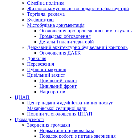
Сімейна політика
Житлово-комунальне господарство, благоустрій
Торгівля, реклама
Будівництво
Містобудівна документація
Оголошення про проведення гром. слухань
Громадські обговорення
Детальні плани територій
Державний архітектурно-будівельний контроль
Оголошення ДАБК
Довкілля
Перевезення
Публічні закупівлі
Цивільний захист
Цивільний захист
Цивільний фронт
Нацспротив
ЦНАП
Центр надання адміністративних послуг
Макарівської селищної ради
Новини та оголошення ЦНАП
Громадськості
Звернення громадян
Нормативно-правова база
Порядок роботи з питань звернення