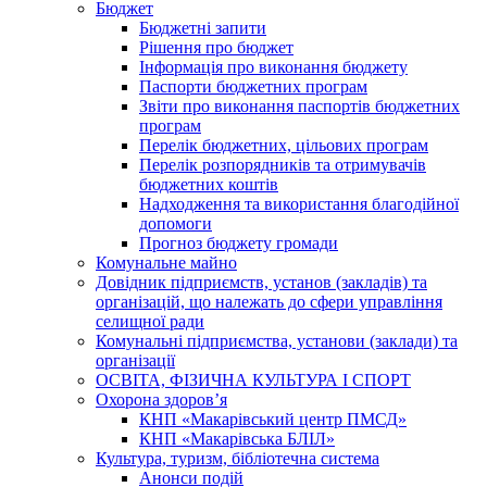
Бюджет
Бюджетні запити
Рішення про бюджет
Інформація про виконання бюджету
Паспорти бюджетних програм
Звіти про виконання паспортів бюджетних
програм
Перелік бюджетних, цільових програм
Перелік розпорядників та отримувачів
бюджетних коштів
Надходження та використання благодійної
допомоги
Прогноз бюджету громади
Комунальне майно
Довідник підприємств, установ (закладів) та
організацій, що належать до сфери управління
селищної ради
Комунальні підприємства, установи (заклади) та
організації
ОСВІТА, ФІЗИЧНА КУЛЬТУРА І СПОРТ
Охорона здоров’я
КНП «Макарівський центр ПМСД»
КНП «Макарівська БЛІЛ»
Культура, туризм, бібліотечна система
Анонси подій