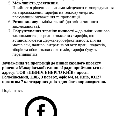
Можливість досягнення.
Прийняття рішення органами місцевого самоврядування
на впровадження тарифів на теплову енергію,
врахувавши зауваження та пропозиції.
Ризик впливу
– мінімальний (до зміни чинного
законодавства).
Обґрунтування терміну чинності
– до зміни чинного
законодавства, середньозважених тарифів, що
встановлюються Держенергоефективності, цін на
матеріали, паливо, витрат на оплату праці, податків,
зборів та обов’язкових платежів, тарифи будуть
переглядатись.
Зауваження та пропозиції до вищевказаного проекту
рішення Макарівської селищної ради приймаються на
адресу: ТОВ «ПІВНІЧ ЕНЕРГО КИЇВ» просп.
Голосіївський, 118Б, 3 поверх, офіс 6/4, м. Київ, 03127
протягом 7 календарних днів з дня його оприлюднення.
Поділитись: