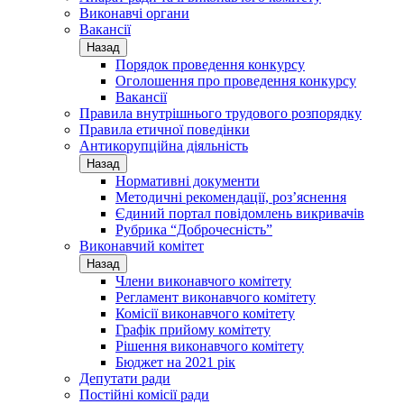
Виконавчі органи
Вакансії
Назад
Порядок проведення конкурсу
Оголошення про проведення конкурсу
Вакансії
Правила внутрішнього трудового розпорядку
Правила етичної поведінки
Антикорупційна діяльність
Назад
Нормативні документи
Методичні рекомендації, роз’яснення
Єдиний портал повідомлень викривачів
Рубрика “Доброчесність”
Виконавчий комітет
Назад
Члени виконавчого комітету
Регламент виконавчого комітету
Комісії виконавчого комітету
Графік прийому комітету
Рішення виконавчого комітету
Бюджет на 2021 рік
Депутати ради
Постійні комісії ради