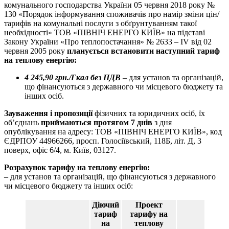
комунального господарства України 05 червня 2018 року №
130 «Порядок інформування споживачів про намір зміни цін/
тарифів на комунальні послуги з обґрунтуванням такої
необхідності» ТОВ «ПІВНІЧ ЕНЕРГО КИЇВ» на підставі
Закону України «Про теплопостачання» № 2633 – IV від 02
червня 2005 року
планується встановити наступний тариф
на теплову енергію:
4 245,90 грн./Гкал без ПДВ
– для установ та організацій,
що фінансуються з державного чи місцевого бюджету та
інших осіб.
Зауваження і пропозиції
фізичних та юридичних осіб, їх
об’єднань
приймаються протягом 7 днів
з дня
опублікування на адресу: ТОВ «ПІВНІЧ ЕНЕРГО КИЇВ», код
ЄДРПОУ 44966266, просп. Голосіївський, 118Б, літ. Д, 3
поверх, офіс 6/4, м. Київ, 03127.
Розрахунок тарифу на теплову енергію:
– для установ та організацій, що фінансуються з державного
чи місцевого бюджету та інших осіб:
Діючий
Проект
тариф
тарифу на
на
теплову