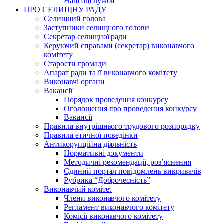
Нацсоцслужби
ПРО СЕЛИЩНУ РАДУ
Селищний голова
Заступники селищного голови
Секретар селищної ради
Керуючий справами (секретар) виконавчого
комітету
Старости громади
Апарат ради та її виконавчого комітету
Виконавчі органи
Вакансії
Порядок проведення конкурсу
Оголошення про проведення конкурсу
Вакансії
Правила внутрішнього трудового розпорядку
Правила етичної поведінки
Антикорупційна діяльність
Нормативні документи
Методичні рекомендації, роз’яснення
Єдиний портал повідомлень викривачів
Рубрика “Доброчесність”
Виконавчий комітет
Члени виконавчого комітету
Регламент виконавчого комітету
Комісії виконавчого комітету