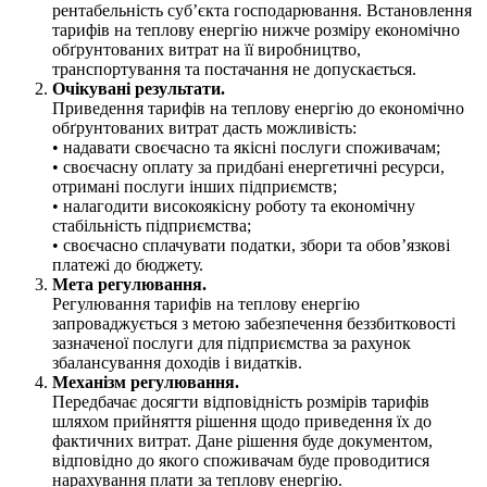
рентабельність суб’єкта господарювання. Встановлення
тарифів на теплову енергію нижче розміру економічно
обґрунтованих витрат на її виробництво,
транспортування та постачання не допускається.
Очікувані результати.
Приведення тарифів на теплову енергію до економічно
обґрунтованих витрат дасть можливість:
• надавати своєчасно та якісні послуги споживачам;
• своєчасну оплату за придбані енергетичні ресурси,
отримані послуги інших підприємств;
• налагодити високоякісну роботу та економічну
стабільність підприємства;
• своєчасно сплачувати податки, збори та обов’язкові
платежі до бюджету.
Мета регулювання.
Регулювання тарифів на теплову енергію
запроваджується з метою забезпечення беззбитковості
зазначеної послуги для підприємства за рахунок
збалансування доходів і видатків.
Механізм регулювання.
Передбачає досягти відповідність розмірів тарифів
шляхом прийняття рішення щодо приведення їх до
фактичних витрат. Дане рішення буде документом,
відповідно до якого споживачам буде проводитися
нарахування плати за теплову енергію.