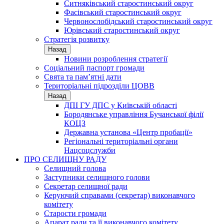
Ситняківський старостинський округ
Фасівський старостинський округ
Червонослобідський старостинський округ
Юрівський старостинський округ
Стратегія розвитку
Назад
Новини розроблення стратегії
Соціальний паспорт громади
Свята та пам’ятні дати
Територіальні підрозділи ЦОВВ
Назад
ДПІ ГУ ДПС у Київській області
Бородянське управління Бучанської філії
КОЦЗ
Державна установа «Центр пробації»
Регіональні територіальні органи
Нацсоцслужби
ПРО СЕЛИЩНУ РАДУ
Селищний голова
Заступники селищного голови
Секретар селищної ради
Керуючий справами (секретар) виконавчого
комітету
Старости громади
Апарат ради та її виконавчого комітету