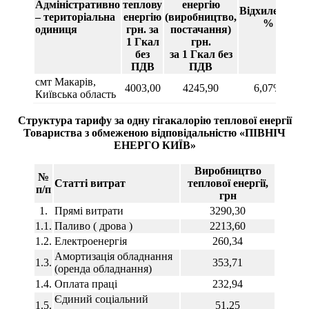
Адміністративно
теплову
енергію
Відхилення
– територіальна
енергію
(виробництво,
%
одиниця
грн. за
постачання)
1 Гкал
грн.
без
за
1 Гкал без
ПДВ
ПДВ
смт Макарів,
4003,00
4245,90
6,07%
Київська область
Структура тарифу за одну гігакалорію теплової енергії
Товариства з обмеженою відповідальністю «ПІВНІЧ
ЕНЕРГО КИЇВ»
Виробництво
№
Статті витрат
теплової енергії,
п/п
грн
1.
Прямі витрати
3290,30
1.1.
Паливо ( дрова )
2213,60
1.2.
Електроенергія
260,34
Амортизація обладнання
1.3.
353,71
(оренда обладнання)
1.4.
Оплата праці
232,94
Єдиний соціальний
1.5.
51,25