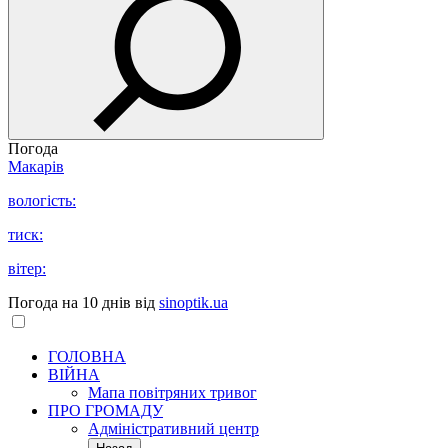
Погода
Макарів
вологість:
тиск:
вітер:
Погода на 10 днів від
sinoptik.ua
ГОЛОВНА
ВІЙНА
Мапа повітряних тривог
ПРО ГРОМАДУ
Aдміністративний центр