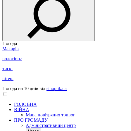
Погода
Макарів
вологість:
тиск:
вітер:
Погода на 10 днів від
sinoptik.ua
ГОЛОВНА
ВІЙНА
Мапа повітряних тривог
ПРО ГРОМАДУ
Aдміністративний центр