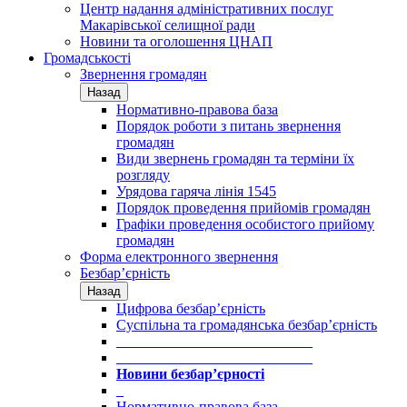
Центр надання адміністративних послуг
Макарівської селищної ради
Новини та оголошення ЦНАП
Громадськості
Звернення громадян
Назад
Нормативно-правова база
Порядок роботи з питань звернення
громадян
Види звернень громадян та терміни їх
розгляду
Урядова гаряча лінія 1545
Порядок проведення прийомів громадян
Графіки проведення особистого прийому
громадян
Форма електронного звернення
Безбар’єрність
Назад
Цифрова безбар’єрність
Суспільна та громадянська безбар’єрність
___________________________
___________________________
Новини безбар’єрності
_
Нормативно-правова база