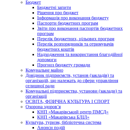
Бюджет
Бюджетні запити
Рішення про бюджет
Інформація про виконання бюджету
Паспорти бюджетних програм
Звіти про виконання паспортів бюджетних
програм
Перелік бюджетних, цільових програм
Перелік розпорядників та отримувачів
бюджетних коштів
Надходження та використання благодійної
допомоги
Прогноз бюджету громади
Комунальне майно
Довідник підприємств, установ (закладів) та
організацій, що належать до сфери управління
селищної ради
Комунальні підприємства, установи (заклади) та
організації
ОСВІТА, ФІЗИЧНА КУЛЬТУРА І СПОРТ
Охорона здоров’я
КНП «Макарівський центр ПМСД»
КНП «Макарівська БЛІЛ»
Культура, туризм, бібліотечна система
Анонси подій