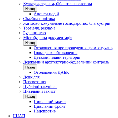
Культура, туризм, бібліотечна система
Назад
Анонси подій
Сімейна політика
Житлово-комунальне господарство, благоустрій
Торгівля, реклама
Будівництво
Містобудівна документація
Назад
Оголошення про проведення гром. слухань
Громадські обговорення
Детальні плани територій
Державний архітектурно-будівельний контроль
Назад
Оголошення ДАБК
Довкілля
Перевезення
Публічні закупівлі
Цивільний захист
Назад
Цивільний захист
Цивільний фронт
Нацспротив
ЦНАП