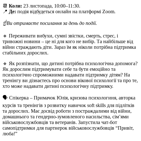
📆
Коли:
23 листопада, 10:00–11:30.
📍
Де:
подія відбудеться онлайн на платформі Zoom.
☝️Ви отримаєте посилання за день до події.
🔹 Переживати вибухи, сумні звістки, смерть, стрес, і
тривожні новини – це ні для кого не вибір. Та найбільше від
війни страждають діти. Зараз їм як ніколи потрібна підтримка
стабільних дорослих.
🔹 Як розпізнати, що дитині потрібна психологічна допомога?
Як дорослим підтримувати себе та бути емоційно та
психологічно спроможними надавати підтримку дітям? На
тренінгу ви дізнаєтесь про основи вікової психології та про те,
хто може надавати дитині психологічну підтримку.
🗣 Спікерка – Примачок Юлія, кризова психологиня, авторка
курсів та тренінгів з розвитку навичок soft skills для підлітків
та дорослих. Має досвід роботи з постраждалими від війни,
домашнього та гендерно-зумовленого насильства, сімʼями
військовослужбовців та ветеранів. Запустила чат-бот
самопідтримки для партнерок військовослужбовців “Привіт,
люба!”