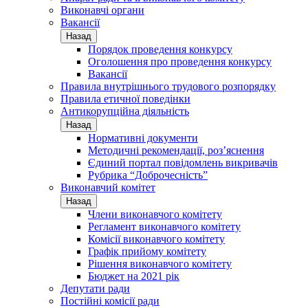
Виконавчі органи
Вакансії
Назад
Порядок проведення конкурсу
Оголошення про проведення конкурсу
Вакансії
Правила внутрішнього трудового розпорядку
Правила етичної поведінки
Антикорупційна діяльність
Назад
Нормативні документи
Методичні рекомендації, роз’яснення
Єдиний портал повідомлень викривачів
Рубрика “Доброчесність”
Виконавчий комітет
Назад
Члени виконавчого комітету
Регламент виконавчого комітету
Комісії виконавчого комітету
Графік прийому комітету
Рішення виконавчого комітету
Бюджет на 2021 рік
Депутати ради
Постійні комісії ради