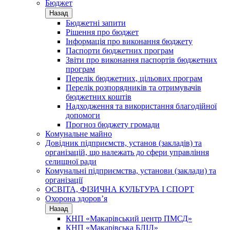
Бюджет
Назад
Бюджетні запити
Рішення про бюджет
Інформація про виконання бюджету
Паспорти бюджетних програм
Звіти про виконання паспортів бюджетних
програм
Перелік бюджетних, цільових програм
Перелік розпорядників та отримувачів
бюджетних коштів
Надходження та використання благодійної
допомоги
Прогноз бюджету громади
Комунальне майно
Довідник підприємств, установ (закладів) та
організацій, що належать до сфери управління
селищної ради
Комунальні підприємства, установи (заклади) та
організації
ОСВІТА, ФІЗИЧНА КУЛЬТУРА І СПОРТ
Охорона здоров’я
Назад
КНП «Макарівський центр ПМСД»
КНП «Макарівська БЛІЛ»