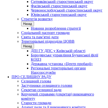
Ситняківський старостинський округ
Фасівський старостинський округ
Червонослобідський старостинський округ
Юрівський старостинський округ
Стратегія розвитку
Назад
Новини розроблення стратегії
Соціальний паспорт громади
Свята та пам’ятні дати
Територіальні підрозділи ЦОВВ
Назад
ДПІ ГУ ДПС у Київській області
Бородянське управління Бучанської філії
КОЦЗ
Державна установа «Центр пробації»
Регіональні територіальні органи
Нацсоцслужби
ПРО СЕЛИЩНУ РАДУ
Селищний голова
Заступники селищного голови
Секретар селищної ради
Керуючий справами (секретар) виконавчого
комітету
Старости громади
Апарат ради та її виконавчого комітету