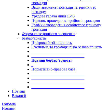
громадян
Види звернень громадян та терміни їх
розгляду
Урядова гаряча лінія 1545
Порядок проведення прийомів громадян
Графіки проведення особистого прийому
громадян
Форма електронного звернення
Безбар’єрність
Цифрова безбар’єрність
Суспільна та громадянська безбар’єрність
___________________________
___________________________
Новини безбар’єрності
_
Нормативно-правова база
___________________________
___________________________
___________________________
___________________________
Новини
Вакансії
Головна
Новини