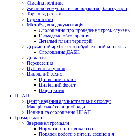
Сімейна політика
Житлово-комунальне господарство, благоустрій
Торгівля, реклама
Будівництво
Містобудівна документація
Оголошення про проведення гром. слухань
Громадські обговорення
Детальні плани територій
Державний архітектурно-будівельний контроль
Оголошення ДАБК
Довкілля
Перевезення
Публічні закупівлі
Цивільний захист
Цивільний захист
Цивільний фронт
Нацспротив
ЦНАП
Центр надання адміністративних послуг
Макарівської селищної ради
Новини та оголошення ЦНАП
Громадськості
Звернення громадян
Нормативно-правова база
Порядок роботи з питань звернення