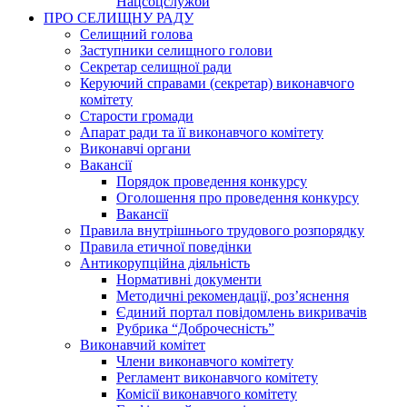
Нацсоцслужби
ПРО СЕЛИЩНУ РАДУ
Селищний голова
Заступники селищного голови
Секретар селищної ради
Керуючий справами (секретар) виконавчого
комітету
Старости громади
Апарат ради та її виконавчого комітету
Виконавчі органи
Вакансії
Порядок проведення конкурсу
Оголошення про проведення конкурсу
Вакансії
Правила внутрішнього трудового розпорядку
Правила етичної поведінки
Антикорупційна діяльність
Нормативні документи
Методичні рекомендації, роз’яснення
Єдиний портал повідомлень викривачів
Рубрика “Доброчесність”
Виконавчий комітет
Члени виконавчого комітету
Регламент виконавчого комітету
Комісії виконавчого комітету