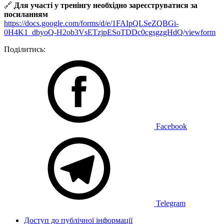
🔗
Для участі у тренінгу необхідно зареєструватися за
посиланням
https://docs.google.com/forms/d/e/1FAIpQLSeZQBGi-
0H4K1_dbyoQ-H2ob3VsETzjpESoTDDc0cgsgzgHdQ/viewform
Поділитись:
Facebook
Telegram
Доступ до публічної інформації