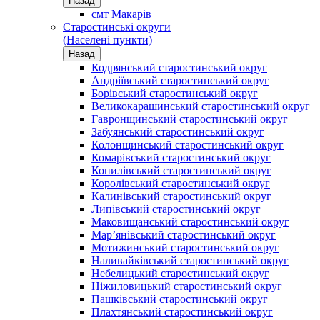
Назад
смт Макарів
Старостинські округи
(Населені пункти)
Назад
Кодрянський старостинський округ
Андріївський старостинський округ
Борівський старостинський округ
Великокарашинський старостинський округ
Гавронщинський старостинський округ
Забуянський старостинський округ
Колонщинський старостинський округ
Комарівський старостинський округ
Копилівський старостинський округ
Королівський старостинський округ
Калинівський старостинський округ
Липівський старостинський округ
Маковищанський старостинський округ
Мар’янівський старостинський округ
Мотижинський старостинський округ
Наливайківський старостинський округ
Небелицький старостинський округ
Ніжиловицький старостинський округ
Пашківський старостинський округ
Плахтянський старостинський округ