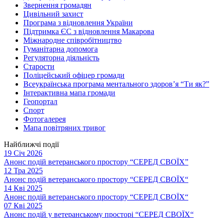
Звернення громадян
Цивільний захист
Програма з відновлення України
Підтримка ЄС з відновлення Макарова
Міжнародне співробітництво
Гуманітарна допомога
Регуляторна діяльність
Старости
Поліцейський офіцер громади
Всеукраїнська програма ментального здоров’я “Ти як?”
Інтерактивна мапа громади
Геопортал
Спорт
Фотогалерея
Мапа повітряних тривог
Найближчі події
19 Січ 2026
Анонс подій ветеранського простору “СЕРЕД СВОЇХ”
12 Тра 2025
Анонс подій ветеранського простору “СЕРЕД СВОЇХ“
14 Кві 2025
Анонс подій ветеранського простору “СЕРЕД СВОЇХ“
07 Кві 2025
Анонс подій у ветеранському просторі “СЕРЕД СВОЇХ“