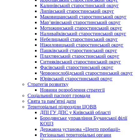
Калинівський старостинський округ
Липівський старостинський округ
Маковищанський старостинський округ
Мар’янівський старостинський округ
Мотижинський старостинський округ
Наливайківський старостинський округ
Небелицький старостинський округ
Ніжиловицький старостинський округ
Пашківський старостинський округ
Плахтянський старостинський округ
Ситняківський старостинський округ
Фасівський старостинський округ
Червонослобідський старостинський округ
Юрівський старостинський округ
Стратегія розвитку
Новини розроблення стратегії
Соціальний паспорт громади
Свята та пам’ятні дати
Територіальні підрозділи ЦОВВ
ДПІ ГУ ДПС у Київській області
Бородянське управління Бучанської філії
КОЦЗ
Державна установа «Центр пробації»
Регіональні територіальні органи