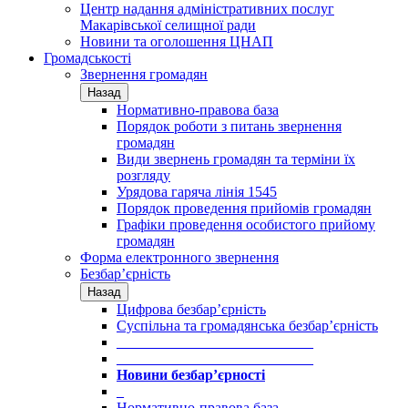
Центр надання адміністративних послуг
Макарівської селищної ради
Новини та оголошення ЦНАП
Громадськості
Звернення громадян
Назад
Нормативно-правова база
Порядок роботи з питань звернення
громадян
Види звернень громадян та терміни їх
розгляду
Урядова гаряча лінія 1545
Порядок проведення прийомів громадян
Графіки проведення особистого прийому
громадян
Форма електронного звернення
Безбар’єрність
Назад
Цифрова безбар’єрність
Суспільна та громадянська безбар’єрність
___________________________
___________________________
Новини безбар’єрності
_
Нормативно-правова база