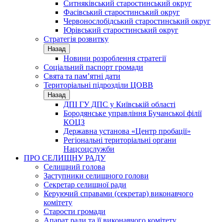
Ситняківський старостинський округ
Фасівський старостинський округ
Червонослобідський старостинський округ
Юрівський старостинський округ
Стратегія розвитку
Назад
Новини розроблення стратегії
Соціальний паспорт громади
Свята та пам’ятні дати
Територіальні підрозділи ЦОВВ
Назад
ДПІ ГУ ДПС у Київській області
Бородянське управління Бучанської філії
КОЦЗ
Державна установа «Центр пробації»
Регіональні територіальні органи
Нацсоцслужби
ПРО СЕЛИЩНУ РАДУ
Селищний голова
Заступники селищного голови
Секретар селищної ради
Керуючий справами (секретар) виконавчого
комітету
Старости громади
Апарат ради та її виконавчого комітету