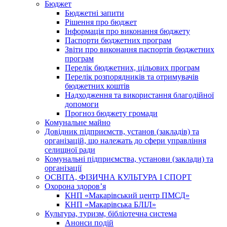
Бюджет
Бюджетні запити
Рішення про бюджет
Інформація про виконання бюджету
Паспорти бюджетних програм
Звіти про виконання паспортів бюджетних
програм
Перелік бюджетних, цільових програм
Перелік розпорядників та отримувачів
бюджетних коштів
Надходження та використання благодійної
допомоги
Прогноз бюджету громади
Комунальне майно
Довідник підприємств, установ (закладів) та
організацій, що належать до сфери управління
селищної ради
Комунальні підприємства, установи (заклади) та
організації
ОСВІТА, ФІЗИЧНА КУЛЬТУРА І СПОРТ
Охорона здоров’я
КНП «Макарівський центр ПМСД»
КНП «Макарівська БЛІЛ»
Культура, туризм, бібліотечна система
Анонси подій