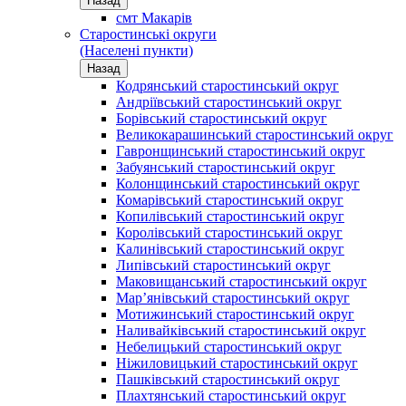
Назад
смт Макарів
Старостинські округи
(Населені пункти)
Назад
Кодрянський старостинський округ
Андріївський старостинський округ
Борівський старостинський округ
Великокарашинський старостинський округ
Гавронщинський старостинський округ
Забуянський старостинський округ
Колонщинський старостинський округ
Комарівський старостинський округ
Копилівський старостинський округ
Королівський старостинський округ
Калинівський старостинський округ
Липівський старостинський округ
Маковищанський старостинський округ
Мар’янівський старостинський округ
Мотижинський старостинський округ
Наливайківський старостинський округ
Небелицький старостинський округ
Ніжиловицький старостинський округ
Пашківський старостинський округ
Плахтянський старостинський округ