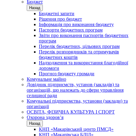
Бюджет
Назад
Бюджетні запити
Рішення про бюджет
Інформація про виконання бюджету
Паспорти бюджетних програм
Звіти про виконання паспортів бюджетних
програм
Перелік бюджетних, цільових програм
Перелік розпорядників та отримувачів
бюджетних коштів
Надходження та використання благодійної
допомоги
Прогноз бюджету громади
Комунальне майно
Довідник підприємств, установ (закладів) та
організацій, що належать до сфери управління
селищної ради
Комунальні підприємства, установи (заклади) та
організації
ОСВІТА, ФІЗИЧНА КУЛЬТУРА І СПОРТ
Охорона здоров’я
Назад
КНП «Макарівський центр ПМСД»
КНП «Макарівська БЛІЛ»