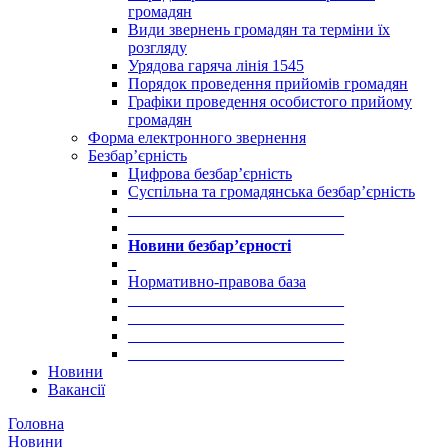
громадян
Види звернень громадян та терміни їх
розгляду
Урядова гаряча лінія 1545
Порядок проведення прийомів громадян
Графіки проведення особистого прийому
громадян
Форма електронного звернення
Безбар’єрність
Цифрова безбар’єрність
Суспільна та громадянська безбар’єрність
___________________________
___________________________
Новини безбар’єрності
_
Нормативно-правова база
___________________________
___________________________
___________________________
___________________________
Новини
Вакансії
Головна
Новини