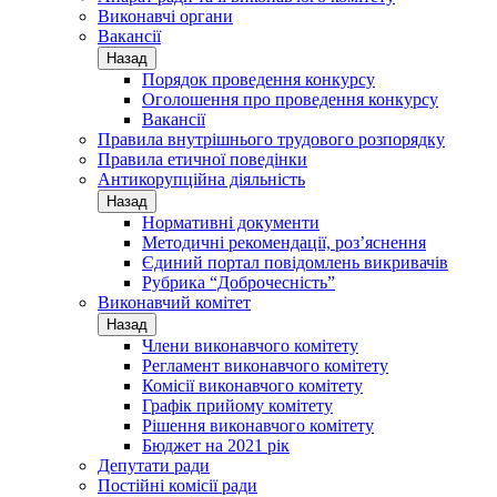
Виконавчі органи
Вакансії
Назад
Порядок проведення конкурсу
Оголошення про проведення конкурсу
Вакансії
Правила внутрішнього трудового розпорядку
Правила етичної поведінки
Антикорупційна діяльність
Назад
Нормативні документи
Методичні рекомендації, роз’яснення
Єдиний портал повідомлень викривачів
Рубрика “Доброчесність”
Виконавчий комітет
Назад
Члени виконавчого комітету
Регламент виконавчого комітету
Комісії виконавчого комітету
Графік прийому комітету
Рішення виконавчого комітету
Бюджет на 2021 рік
Депутати ради
Постійні комісії ради