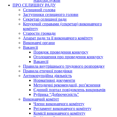
Нацсоцслужби
ПРО СЕЛИЩНУ РАДУ
Селищний голова
Заступники селищного голови
Секретар селищної ради
Керуючий справами (секретар) виконавчого
комітету
Старости громади
Апарат ради та її виконавчого комітету
Виконавчі органи
Вакансії
Порядок проведення конкурсу
Оголошення про проведення конкурсу
Вакансії
Правила внутрішнього трудового розпорядку
Правила етичної поведінки
Антикорупційна діяльність
Нормативні документи
Методичні рекомендації, роз’яснення
Єдиний портал повідомлень викривачів
Рубрика “Доброчесність”
Виконавчий комітет
Члени виконавчого комітету
Регламент виконавчого комітету
Комісії виконавчого комітету