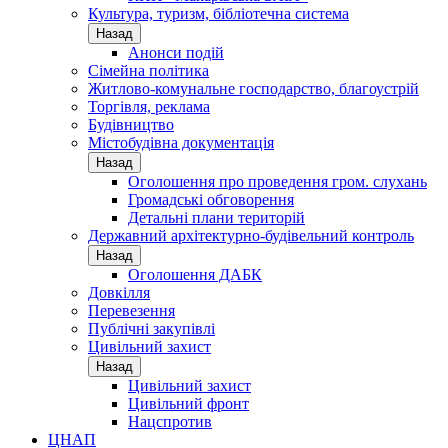
Культура, туризм, бібліотечна система
Назад
Анонси подій
Сімейна політика
Житлово-комунальне господарство, благоустрій
Торгівля, реклама
Будівництво
Містобудівна документація
Назад
Оголошення про проведення гром. слухань
Громадські обговорення
Детальні плани територій
Державний архітектурно-будівельний контроль
Назад
Оголошення ДАБК
Довкілля
Перевезення
Публічні закупівлі
Цивільний захист
Назад
Цивільний захист
Цивільний фронт
Нацспротив
ЦНАП