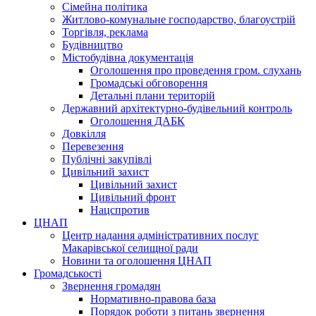
Сімейна політика
Житлово-комунальне господарство, благоустрій
Торгівля, реклама
Будівництво
Містобудівна документація
Оголошення про проведення гром. слухань
Громадські обговорення
Детальні плани територій
Державний архітектурно-будівельний контроль
Оголошення ДАБК
Довкілля
Перевезення
Публічні закупівлі
Цивільний захист
Цивільний захист
Цивільний фронт
Нацспротив
ЦНАП
Центр надання адміністративних послуг
Макарівської селищної ради
Новини та оголошення ЦНАП
Громадськості
Звернення громадян
Нормативно-правова база
Порядок роботи з питань звернення