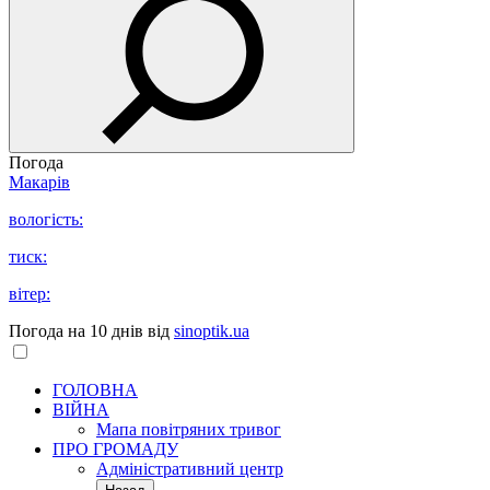
Погода
Макарів
вологість:
тиск:
вітер:
Погода на 10 днів від
sinoptik.ua
ГОЛОВНА
ВІЙНА
Мапа повітряних тривог
ПРО ГРОМАДУ
Aдміністративний центр