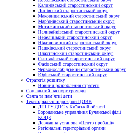
Калинівський старостинський округ
Липівський старостинський округ
Маковищанський старостинський округ
Мар’янівський старостинський округ
Мотижинський старостинський округ
Наливайківський старостинський округ
Небелицький старостинський округ
Ніжиловицький старостинський округ
Пашківський старостинський округ
Плахтянський старостинський округ
Ситняківський старостинський округ
Фасівський старостинський округ
Червонослобідський старостинський округ
Юрівський старостинський округ
Стратегія розвитку
Новини розроблення стратегії
Соціальний паспорт громади
Свята та пам’ятні дати
Територіальні підрозділи ЦОВВ
ДПІ ГУ ДПС у Київській області
Бородянське управління Бучанської філії
КОЦЗ
Державна установа «Центр пробації»
Регіональні територіальні органи