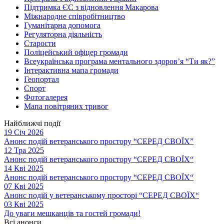
Підтримка ЄС з відновлення Макарова
Міжнародне співробітництво
Гуманітарна допомога
Регуляторна діяльність
Старости
Поліцейський офіцер громади
Всеукраїнська програма ментального здоров’я “Ти як?”
Інтерактивна мапа громади
Геопортал
Спорт
Фотогалерея
Мапа повітряних тривог
Найближчі події
19 Січ 2026
Анонс подій ветеранського простору “СЕРЕД СВОЇХ”
12 Тра 2025
Анонс подій ветеранського простору “СЕРЕД СВОЇХ“
14 Кві 2025
Анонс подій ветеранського простору “СЕРЕД СВОЇХ“
07 Кві 2025
Анонс подій у ветеранському просторі “СЕРЕД СВОЇХ“
03 Кві 2025
До уваги мешканців та гостей громади!
Всі анонси