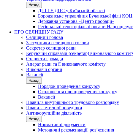
Назад
ДПІ ГУ ДПС у Київській області
Бородянське управління Бучанської філії КОЦ
Державна установа «Центр пробації»
Регіональні територіальні органи Нацсоцслу
ПРО СЕЛИЩНУ РАДУ
Селищний голова
Заступники селищного голови
Секретар селищної ради
Керуючий справами (секретар) виконавчого комітет
Старости громади
Апарат ради та її виконавчого комітету
Виконавчі органи
Вакансії
Назад
Порядок проведення конкурсу
Оголошення про проведення конкурсу
Вакансії
Правила внутрішнього трудового розпорядку
Правила етичної поведінки
Антикорупційна діяльність
Назад
Нормативні документи
Методичні рекомендації, роз’яснення