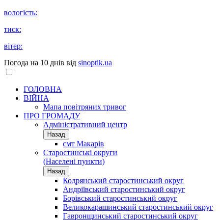
вологість:
тиск:
вітер:
Погода на 10 днів від
sinoptik.ua
ГОЛОВНА
ВІЙНА
Мапа повітряних тривог
ПРО ГРОМАДУ
Aдміністративний центр
Назад
смт Макарів
Старостинські округи
(Населені пункти)
Назад
Кодрянський старостинський округ
Андріївський старостинський округ
Борівський старостинський округ
Великокарашинський старостинський округ
Гавронщинський старостинський округ