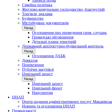
Анонси подій
Сімейна політика
Житлово-комунальне господарство, благоустрій
Торгівля, реклама
Будівництво
Містобудівна документація
Назад
Оголошення про проведення гром. слухань
Громадські обговорення
Детальні плани територій
Державний архітектурно-будівельний контроль
Назад
Оголошення ДАБК
Довкілля
Перевезення
Публічні закупівлі
Цивільний захист
Назад
Цивільний захист
Цивільний фронт
Нацспротив
ЦНАП
Центр надання адміністративних послуг Макарівськ
Новини та оголошення ЦНАП
Громадськості