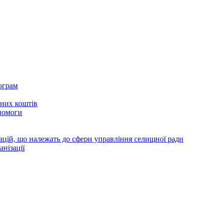
ограм
тних коштів
помоги
зацій, що належать до сфери управління селищної ради
анізації