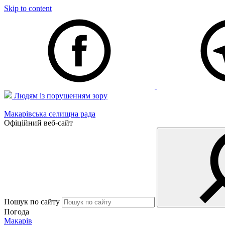
Skip to content
Людям із порушенням зору
Макарівська селищна рада
Офіційний веб-сайт
Пошук по сайту
Погода
Макарів