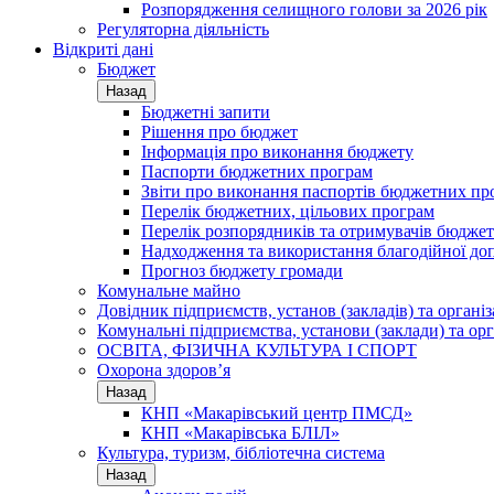
Розпорядження селищного голови за 2026 рік
Регуляторна діяльність
Відкриті дані
Бюджет
Назад
Бюджетні запити
Рішення про бюджет
Інформація про виконання бюджету
Паспорти бюджетних програм
Звіти про виконання паспортів бюджетних пр
Перелік бюджетних, цільових програм
Перелік розпорядників та отримувачів бюдже
Надходження та використання благодійної до
Прогноз бюджету громади
Комунальне майно
Довідник підприємств, установ (закладів) та органі
Комунальні підприємства, установи (заклади) та орг
ОСВІТА, ФІЗИЧНА КУЛЬТУРА І СПОРТ
Охорона здоров’я
Назад
КНП «Макарівський центр ПМСД»
КНП «Макарівська БЛІЛ»
Культура, туризм, бібліотечна система
Назад