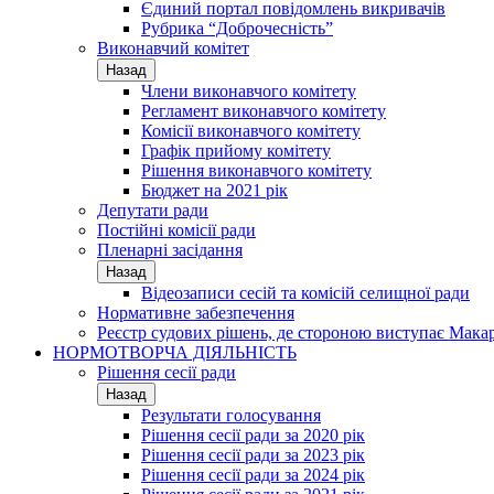
Єдиний портал повідомлень викривачів
Рубрика “Доброчесність”
Виконавчий комітет
Назад
Члени виконавчого комітету
Регламент виконавчого комітету
Комісії виконавчого комітету
Графік прийому комітету
Рішення виконавчого комітету
Бюджет на 2021 рік
Депутати ради
Постійні комісії ради
Пленарні засідання
Назад
Відеозаписи сесій та комісій селищної ради
Нормативне забезпечення
Реєстр судових рішень, де стороною виступає Мака
НОРМОТВОРЧА ДІЯЛЬНІСТЬ
Рішення сесії ради
Назад
Результати голосування
Рішення сесії ради за 2020 рік
Рішення сесії ради за 2023 рік
Рішення сесії ради за 2024 рік