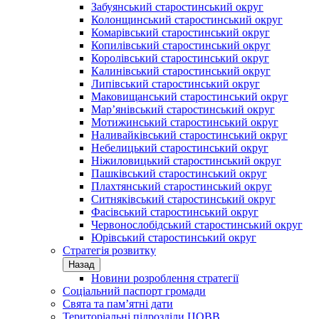
Забуянський старостинський округ
Колонщинський старостинський округ
Комарівський старостинський округ
Копилівський старостинський округ
Королівський старостинський округ
Калинівський старостинський округ
Липівський старостинський округ
Маковищанський старостинський округ
Мар’янівський старостинський округ
Мотижинський старостинський округ
Наливайківський старостинський округ
Небелицький старостинський округ
Ніжиловицький старостинський округ
Пашківський старостинський округ
Плахтянський старостинський округ
Ситняківський старостинський округ
Фасівський старостинський округ
Червонослобідський старостинський округ
Юрівський старостинський округ
Стратегія розвитку
Назад
Новини розроблення стратегії
Соціальний паспорт громади
Свята та пам’ятні дати
Територіальні підрозділи ЦОВВ